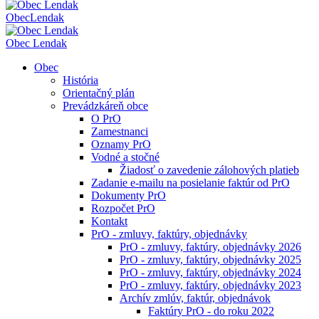
Obec
Lendak
Obec Lendak
Obec
História
Orientačný plán
Prevádzkáreň obce
O PrO
Zamestnanci
Oznamy PrO
Vodné a stočné
Žiadosť o zavedenie zálohových platieb
Zadanie e-mailu na posielanie faktúr od PrO
Dokumenty PrO
Rozpočet PrO
Kontakt
PrO - zmluvy, faktúry, objednávky
PrO - zmluvy, faktúry, objednávky 2026
PrO - zmluvy, faktúry, objednávky 2025
PrO - zmluvy, faktúry, objednávky 2024
PrO - zmluvy, faktúry, objednávky 2023
Archív zmlúv, faktúr, objednávok
Faktúry PrO - do roku 2022