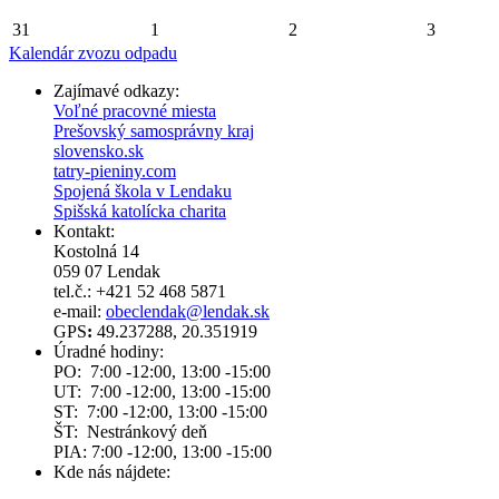
31
1
2
3
Kalendár zvozu odpadu
Zajímavé odkazy:
Voľné pracovné miesta
Prešovský samosprávny kraj
slovensko.sk
tatry-pieniny.com
Spojená škola v Lendaku
Spišská katolícka charita
Kontakt:
Kostolná 14
059 07 Lendak
tel.č.: +421 52 468 5871
e-mail:
obeclendak@lendak.sk
GPS
:
49.237288, 20.351919
Úradné hodiny:
PO: 7:00 -12:00, 13:00 -15:00
UT: 7:00 -12:00, 13:00 -15:00
ST: 7:00 -12:00, 13:00 -15:00
ŠT: Nestránkový deň
PIA: 7:00 -12:00, 13:00 -15:00
Kde nás nájdete: