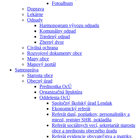
Fotoalbum
Doprava
Lekárne
Odpady
Harmonogram vývozu odpadu
Komunálny odpad
Triedený odpad
Zberný dvor
Civilná ochrana
Rozvojové dokumenty obce
Mapy obce
Mapový portál
Samospráva
Starosta obce
Obecný úrad
Prednostka OcÚ
Organizačná štruktúra
Oddelenia OcÚ
Spoločný školský úrad Lendak
Ekonomický referát
Referát daní, poplatkov, personalistiky a
miezd, register SHR, pokladňa
Referát sociálnych vecí, sekretariát starostu
obce a prednostu obecného úradu
Referát evidencie obyvateľstva a matriky,