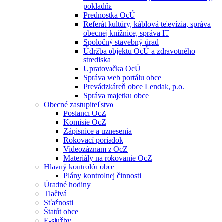
pokladňa
Prednostka OcÚ
Referát kultúry, káblová televízia, správa
obecnej knižnice, správa IT
Spoločný stavebný úrad
Údržba objektu OcÚ a zdravotného
strediska
Upratovačka OcÚ
Správa web portálu obce
Prevádzkáreň obce Lendak, p.o.
Správa majetku obce
Obecné zastupiteľstvo
Poslanci OcZ
Komisie OcZ
Zápisnice a uznesenia
Rokovací poriadok
Videozáznam z OcZ
Materiály na rokovanie OcZ
Hlavný kontrolór obce
Plány kontrolnej činnosti
Úradné hodiny
Tlačivá
Sťažnosti
Štatút obce
E-služby