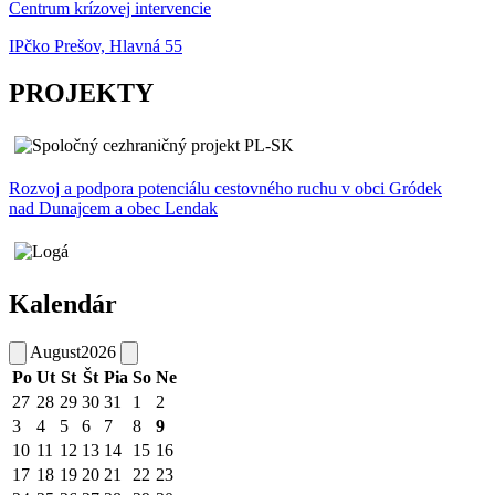
Centrum krízovej intervencie
IPčko Prešov, Hlavná 55
PROJEKTY
Rozvoj a podpora potenciálu cestovného ruchu v obci Gródek
nad Dunajcem a obec Lendak
Kalendár
August
2026
Po
Ut
St
Št
Pia
So
Ne
27
28
29
30
31
1
2
3
4
5
6
7
8
9
10
11
12
13
14
15
16
17
18
19
20
21
22
23