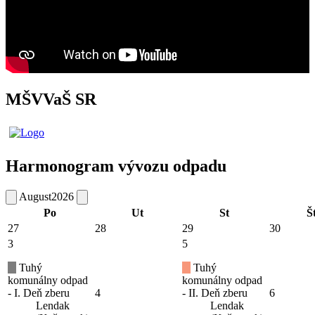
MŠVVaŠ SR
Harmonogram vývozu odpadu
August
2026
Po
Ut
St
Š
27
28
29
30
3
5
Tuhý
Tuhý
komunálny odpad
komunálny odpad
- I. Deň zberu
4
- II. Deň zberu
6
Lendak
Lendak