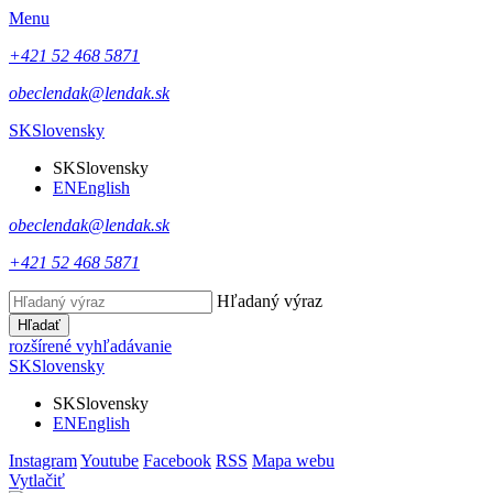
Menu
+421 52 468 5871
obeclendak@lendak.sk
SK
Slovensky
SK
Slovensky
EN
English
obeclendak@lendak.sk
+421 52 468 5871
Hľadaný výraz
Hľadať
rozšírené vyhľadávanie
SK
Slovensky
SK
Slovensky
EN
English
Instagram
Youtube
Facebook
RSS
Mapa webu
Vytlačiť