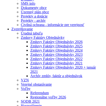
SMS info
Dokumenty obce
Územný plán obce
Projekty a dotácie
Projekty - archív
Civilná ochrana - informácie pre verejnosť
Zverejňovanie
Úradná tabuľa
Zmluvy Faktúry Objednávky
Zmluvy Faktúry Objednávky 2026
Zmluvy Faktúry Objednávky 2025
Zmluvy Faktúry Objednávky 2024
Zmluvy Faktúry Objednávky 2023
Zmluvy Faktúry Objednávky 2022
Zmluvy Faktúry Objednávky 2021
Zmluvy Faktúry Objednávky 2020 + január
2021
Archív zmlúv, faktúr a objednávok
VZN
Verejné obstarávanie
Voľby
Referendum
Regionálne voľby 2026
SODB 2021
Hospodárenie