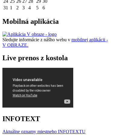
24
25
26
27
28
29
30
31
1
2
3
4
5
6
Mobilná aplikácia
Sledujte informácie z nášho webu v
mobilnej aplikácii -
V OBRAZE.
Live prenos z kostola
INFOTEXT
Aktuálne oznamy miestneho I
NFOTEXTU