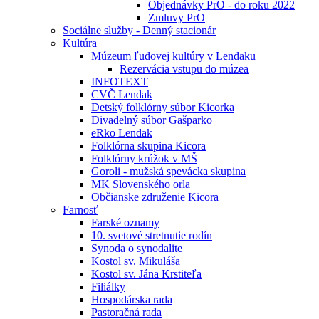
Objednávky PrO - do roku 2022
Zmluvy PrO
Sociálne služby - Denný stacionár
Kultúra
Múzeum ľudovej kultúry v Lendaku
Rezervácia vstupu do múzea
INFOTEXT
CVČ Lendak
Detský folklórny súbor Kicorka
Divadelný súbor Gašparko
eRko Lendak
Folklórna skupina Kicora
Folklórny krúžok v MŠ
Goroli - mužská spevácka skupina
MK Slovenského orla
Občianske združenie Kicora
Farnosť
Farské oznamy
10. svetové stretnutie rodín
Synoda o synodalite
Kostol sv. Mikuláša
Kostol sv. Jána Krstiteľa
Filiálky
Hospodárska rada
Pastoračná rada