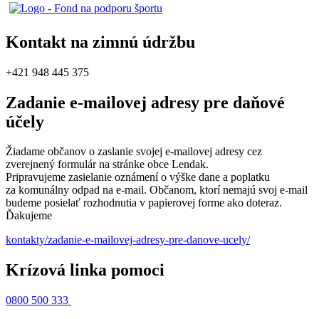
Kontakt na zimnú údržbu
+421 948 445 375
Zadanie e-mailovej adresy pre daňové
účely
Žiadame občanov o zaslanie svojej e-mailovej adresy cez
zverejnený formulár na stránke obce Lendak.
Pripravujeme zasielanie oznámení o výške dane a poplatku
za komunálny odpad na e-mail. Občanom, ktorí nemajú svoj e-mail
budeme posielať rozhodnutia v papierovej forme ako doteraz.
Ďakujeme
kontakty/zadanie-e-mailovej-adresy-pre-danove-ucely/
Krízová linka pomoci
0800 500 333