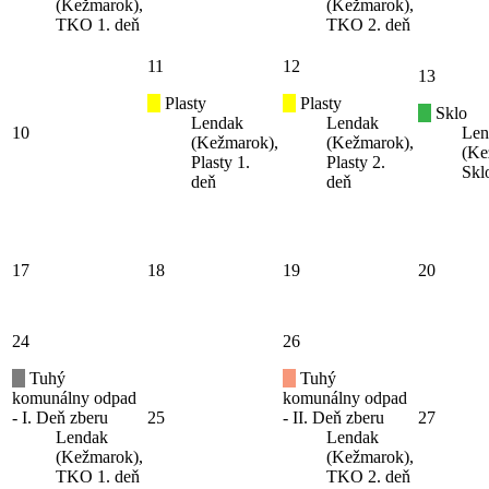
(Kežmarok),
(Kežmarok),
TKO 1. deň
TKO 2. deň
11
12
13
Plasty
Plasty
Sklo
Lendak
Lendak
10
Len
(Kežmarok),
(Kežmarok),
(Ke
Plasty 1.
Plasty 2.
Skl
deň
deň
17
18
19
20
24
26
Tuhý
Tuhý
komunálny odpad
komunálny odpad
- I. Deň zberu
25
- II. Deň zberu
27
Lendak
Lendak
(Kežmarok),
(Kežmarok),
TKO 1. deň
TKO 2. deň