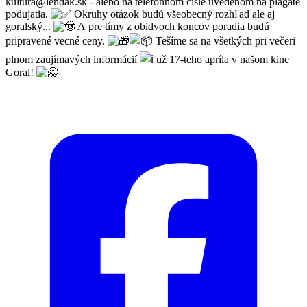
kultúra@lendak.sk - alebo na telefónnom čísle uvedenom na plagáte
podujatia.
Okruhy otázok budú všeobecný rozhľad ale aj
goralský...
A pre tímy z obidvoch koncov poradia budú
pripravené vecné ceny.
Tešíme sa na všetkých pri večeri
plnom zaujímavých informácií
už 17-teho apríla v našom kine
Goral!