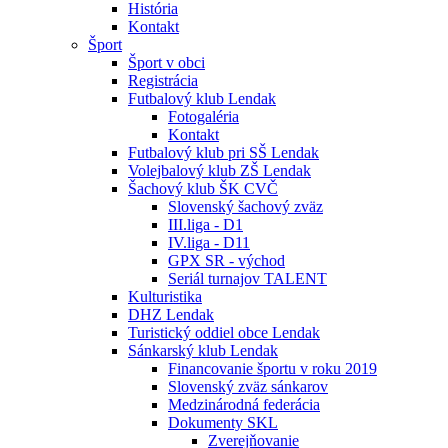
História
Kontakt
Šport
Šport v obci
Registrácia
Futbalový klub Lendak
Fotogaléria
Kontakt
Futbalový klub pri SŠ Lendak
Volejbalový klub ZŠ Lendak
Šachový klub ŠK CVČ
Slovenský šachový zväz
III.liga - D1
IV.liga - D11
GPX SR - východ
Seriál turnajov TALENT
Kulturistika
DHZ Lendak
Turistický oddiel obce Lendak
Sánkarský klub Lendak
Financovanie športu v roku 2019
Slovenský zväz sánkarov
Medzinárodná federácia
Dokumenty SKL
Zverejňovanie