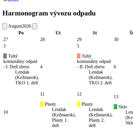
Harmonogram vývozu odpadu
August
2026
Po
Ut
St
Š
27
28
29
30
3
5
Tuhý
Tuhý
komunálny odpad
komunálny odpad
- I. Deň zberu
4
- II. Deň zberu
6
Lendak
Lendak
(Kežmarok),
(Kežmarok),
TKO 1. deň
TKO 2. deň
11
12
13
Plasty
Plasty
Sklo
Lendak
Lendak
10
Len
(Kežmarok),
(Kežmarok),
(Ke
Plasty 1.
Plasty 2.
Skl
deň
deň