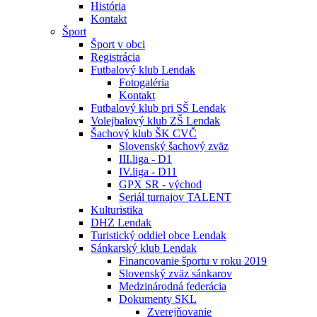
História
Kontakt
Šport
Šport v obci
Registrácia
Futbalový klub Lendak
Fotogaléria
Kontakt
Futbalový klub pri SŠ Lendak
Volejbalový klub ZŠ Lendak
Šachový klub ŠK CVČ
Slovenský šachový zväz
III.liga - D1
IV.liga - D11
GPX SR - východ
Seriál turnajov TALENT
Kulturistika
DHZ Lendak
Turistický oddiel obce Lendak
Sánkarský klub Lendak
Financovanie športu v roku 2019
Slovenský zväz sánkarov
Medzinárodná federácia
Dokumenty SKL
Zverejňovanie