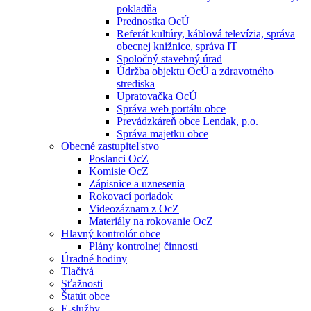
pokladňa
Prednostka OcÚ
Referát kultúry, káblová televízia, správa
obecnej knižnice, správa IT
Spoločný stavebný úrad
Údržba objektu OcÚ a zdravotného
strediska
Upratovačka OcÚ
Správa web portálu obce
Prevádzkáreň obce Lendak, p.o.
Správa majetku obce
Obecné zastupiteľstvo
Poslanci OcZ
Komisie OcZ
Zápisnice a uznesenia
Rokovací poriadok
Videozáznam z OcZ
Materiály na rokovanie OcZ
Hlavný kontrolór obce
Plány kontrolnej činnosti
Úradné hodiny
Tlačivá
Sťažnosti
Štatút obce
E-služby