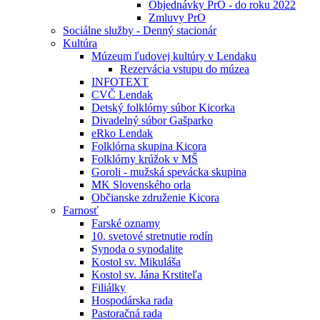
Objednávky PrO - do roku 2022
Zmluvy PrO
Sociálne služby - Denný stacionár
Kultúra
Múzeum ľudovej kultúry v Lendaku
Rezervácia vstupu do múzea
INFOTEXT
CVČ Lendak
Detský folklórny súbor Kicorka
Divadelný súbor Gašparko
eRko Lendak
Folklórna skupina Kicora
Folklórny krúžok v MŠ
Goroli - mužská spevácka skupina
MK Slovenského orla
Občianske združenie Kicora
Farnosť
Farské oznamy
10. svetové stretnutie rodín
Synoda o synodalite
Kostol sv. Mikuláša
Kostol sv. Jána Krstiteľa
Filiálky
Hospodárska rada
Pastoračná rada