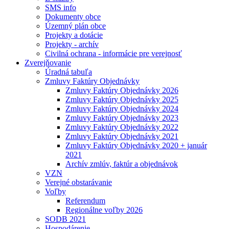
SMS info
Dokumenty obce
Územný plán obce
Projekty a dotácie
Projekty - archív
Civilná ochrana - informácie pre verejnosť
Zverejňovanie
Úradná tabuľa
Zmluvy Faktúry Objednávky
Zmluvy Faktúry Objednávky 2026
Zmluvy Faktúry Objednávky 2025
Zmluvy Faktúry Objednávky 2024
Zmluvy Faktúry Objednávky 2023
Zmluvy Faktúry Objednávky 2022
Zmluvy Faktúry Objednávky 2021
Zmluvy Faktúry Objednávky 2020 + január
2021
Archív zmlúv, faktúr a objednávok
VZN
Verejné obstarávanie
Voľby
Referendum
Regionálne voľby 2026
SODB 2021
Hospodárenie