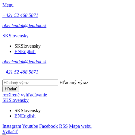
Menu
+421 52 468 5871
obeclendak@lendak.sk
SK
Slovensky
SK
Slovensky
EN
English
obeclendak@lendak.sk
+421 52 468 5871
Hľadaný výraz
Hľadať
rozšírené vyhľadávanie
SK
Slovensky
SK
Slovensky
EN
English
Instagram
Youtube
Facebook
RSS
Mapa webu
Vytlačiť