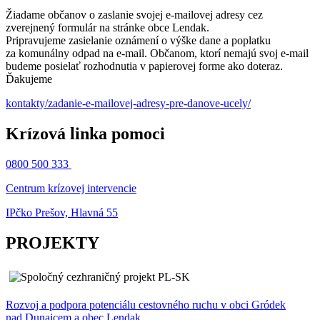
Žiadame občanov o zaslanie svojej e-mailovej adresy cez
zverejnený formulár na stránke obce Lendak.
Pripravujeme zasielanie oznámení o výške dane a poplatku
za komunálny odpad na e-mail. Občanom, ktorí nemajú svoj e-mail
budeme posielať rozhodnutia v papierovej forme ako doteraz.
Ďakujeme
kontakty/zadanie-e-mailovej-adresy-pre-danove-ucely/
Krízová linka pomoci
0800 500 333
Centrum krízovej intervencie
IPčko Prešov, Hlavná 55
PROJEKTY
Rozvoj a podpora potenciálu cestovného ruchu v obci Gródek
nad Dunajcem a obec Lendak