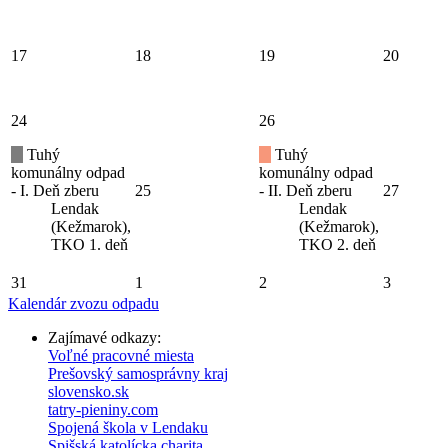
17
18
19
20
24
26
Tuhý
Tuhý
komunálny odpad
komunálny odpad
- I. Deň zberu
25
- II. Deň zberu
27
Lendak
Lendak
(Kežmarok),
(Kežmarok),
TKO 1. deň
TKO 2. deň
31
1
2
3
Kalendár zvozu odpadu
Zajímavé odkazy:
Voľné pracovné miesta
Prešovský samosprávny kraj
slovensko.sk
tatry-pieniny.com
Spojená škola v Lendaku
Spišská katolícka charita