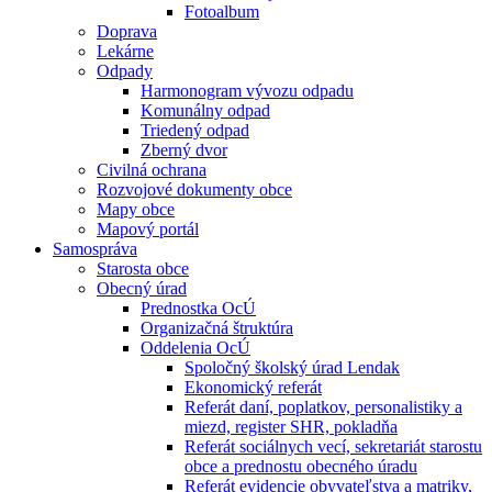
Fotoalbum
Doprava
Lekárne
Odpady
Harmonogram vývozu odpadu
Komunálny odpad
Triedený odpad
Zberný dvor
Civilná ochrana
Rozvojové dokumenty obce
Mapy obce
Mapový portál
Samospráva
Starosta obce
Obecný úrad
Prednostka OcÚ
Organizačná štruktúra
Oddelenia OcÚ
Spoločný školský úrad Lendak
Ekonomický referát
Referát daní, poplatkov, personalistiky a
miezd, register SHR, pokladňa
Referát sociálnych vecí, sekretariát starostu
obce a prednostu obecného úradu
Referát evidencie obyvateľstva a matriky,