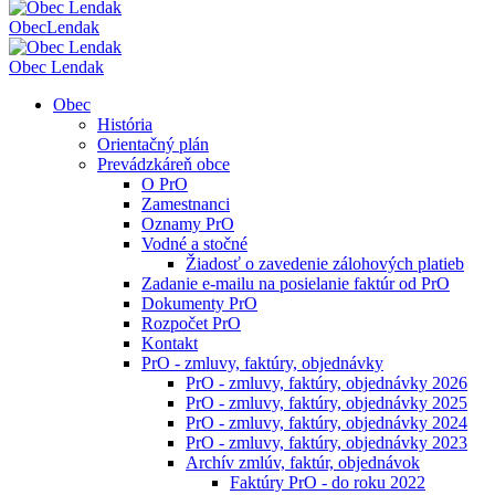
Obec
Lendak
Obec Lendak
Obec
História
Orientačný plán
Prevádzkáreň obce
O PrO
Zamestnanci
Oznamy PrO
Vodné a stočné
Žiadosť o zavedenie zálohových platieb
Zadanie e-mailu na posielanie faktúr od PrO
Dokumenty PrO
Rozpočet PrO
Kontakt
PrO - zmluvy, faktúry, objednávky
PrO - zmluvy, faktúry, objednávky 2026
PrO - zmluvy, faktúry, objednávky 2025
PrO - zmluvy, faktúry, objednávky 2024
PrO - zmluvy, faktúry, objednávky 2023
Archív zmlúv, faktúr, objednávok
Faktúry PrO - do roku 2022