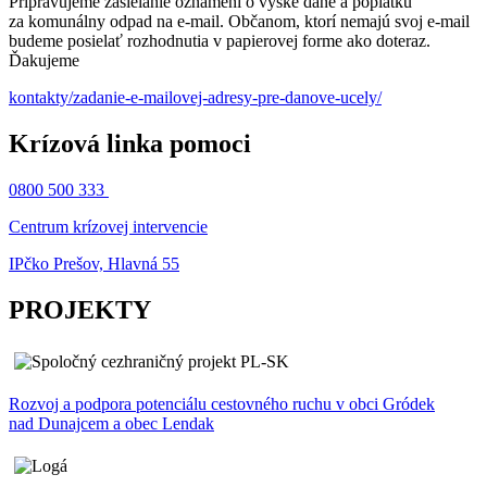
Pripravujeme zasielanie oznámení o výške dane a poplatku
za komunálny odpad na e-mail. Občanom, ktorí nemajú svoj e-mail
budeme posielať rozhodnutia v papierovej forme ako doteraz.
Ďakujeme
kontakty/zadanie-e-mailovej-adresy-pre-danove-ucely/
Krízová linka pomoci
0800 500 333
Centrum krízovej intervencie
IPčko Prešov, Hlavná 55
PROJEKTY
Rozvoj a podpora potenciálu cestovného ruchu v obci Gródek
nad Dunajcem a obec Lendak