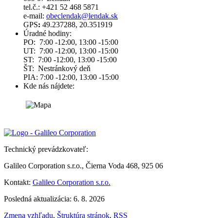
tel.č.: +421 52 468 5871
e-mail:
obeclendak@lendak.sk
GPS
:
49.237288, 20.351919
Úradné hodiny:
PO: 7:00 -12:00, 13:00 -15:00
UT: 7:00 -12:00, 13:00 -15:00
ST: 7:00 -12:00, 13:00 -15:00
ŠT: Nestránkový deň
PIA: 7:00 -12:00, 13:00 -15:00
Kde nás nájdete:
Technický prevádzkovateľ:
Galileo Corporation s.r.o., Čierna Voda 468, 925 06
Kontakt:
Galileo Corporation s.r.o.
Posledná aktualizácia: 6. 8. 2026
Zmena vzhľadu
,
Štruktúra stránok
,
RSS