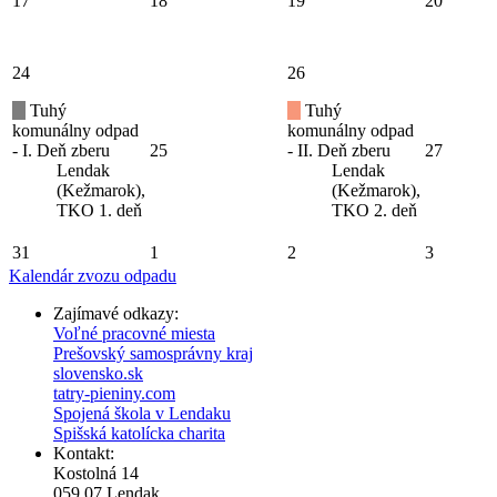
17
18
19
20
24
26
Tuhý
Tuhý
komunálny odpad
komunálny odpad
- I. Deň zberu
25
- II. Deň zberu
27
Lendak
Lendak
(Kežmarok),
(Kežmarok),
TKO 1. deň
TKO 2. deň
31
1
2
3
Kalendár zvozu odpadu
Zajímavé odkazy:
Voľné pracovné miesta
Prešovský samosprávny kraj
slovensko.sk
tatry-pieniny.com
Spojená škola v Lendaku
Spišská katolícka charita
Kontakt:
Kostolná 14
059 07 Lendak