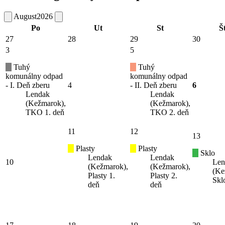
August
2026
Po
Ut
St
Š
27
28
29
30
3
5
Tuhý
Tuhý
komunálny odpad
komunálny odpad
- I. Deň zberu
4
- II. Deň zberu
6
Lendak
Lendak
(Kežmarok),
(Kežmarok),
TKO 1. deň
TKO 2. deň
11
12
13
Plasty
Plasty
Sklo
Lendak
Lendak
10
Len
(Kežmarok),
(Kežmarok),
(Ke
Plasty 1.
Plasty 2.
Skl
deň
deň