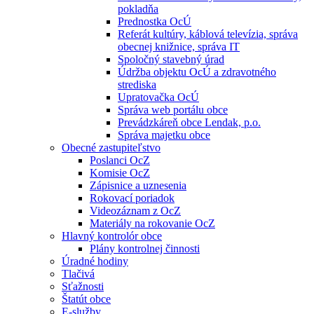
pokladňa
Prednostka OcÚ
Referát kultúry, káblová televízia, správa
obecnej knižnice, správa IT
Spoločný stavebný úrad
Údržba objektu OcÚ a zdravotného
strediska
Upratovačka OcÚ
Správa web portálu obce
Prevádzkáreň obce Lendak, p.o.
Správa majetku obce
Obecné zastupiteľstvo
Poslanci OcZ
Komisie OcZ
Zápisnice a uznesenia
Rokovací poriadok
Videozáznam z OcZ
Materiály na rokovanie OcZ
Hlavný kontrolór obce
Plány kontrolnej činnosti
Úradné hodiny
Tlačivá
Sťažnosti
Štatút obce
E-služby