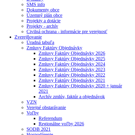
SMS info
Dokumenty obce
Územný plán obce
Projekty a dotácie
Projekty - archív
Civilná ochrana - informácie pre verejnosť
Zverejňovanie
Úradná tabuľa
Zmluvy Faktúry Objednávky
Zmluvy Faktúry Objednávky 2026
Zmluvy Faktúry Objednávky 2025
Zmluvy Faktúry Objednávky 2024
Zmluvy Faktúry Objednávky 2023
Zmluvy Faktúry Objednávky 2022
Zmluvy Faktúry Objednávky 2021
Zmluvy Faktúry Objednávky 2020 + január
2021
Archív zmlúv, faktúr a objednávok
VZN
Verejné obstarávanie
Voľby
Referendum
Regionálne voľby 2026
SODB 2021
Hospodárenie