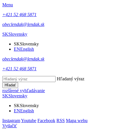
Menu
+421 52 468 5871
obeclendak@lendak.sk
SK
Slovensky
SK
Slovensky
EN
English
obeclendak@lendak.sk
+421 52 468 5871
Hľadaný výraz
Hľadať
rozšírené vyhľadávanie
SK
Slovensky
SK
Slovensky
EN
English
Instagram
Youtube
Facebook
RSS
Mapa webu
Vytlačiť