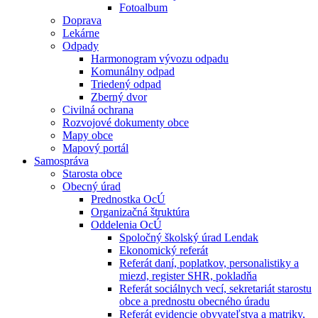
Fotoalbum
Doprava
Lekárne
Odpady
Harmonogram vývozu odpadu
Komunálny odpad
Triedený odpad
Zberný dvor
Civilná ochrana
Rozvojové dokumenty obce
Mapy obce
Mapový portál
Samospráva
Starosta obce
Obecný úrad
Prednostka OcÚ
Organizačná štruktúra
Oddelenia OcÚ
Spoločný školský úrad Lendak
Ekonomický referát
Referát daní, poplatkov, personalistiky a
miezd, register SHR, pokladňa
Referát sociálnych vecí, sekretariát starostu
obce a prednostu obecného úradu
Referát evidencie obyvateľstva a matriky,