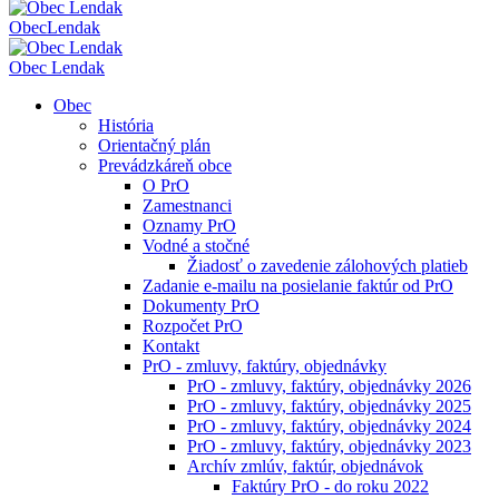
Obec
Lendak
Obec Lendak
Obec
História
Orientačný plán
Prevádzkáreň obce
O PrO
Zamestnanci
Oznamy PrO
Vodné a stočné
Žiadosť o zavedenie zálohových platieb
Zadanie e-mailu na posielanie faktúr od PrO
Dokumenty PrO
Rozpočet PrO
Kontakt
PrO - zmluvy, faktúry, objednávky
PrO - zmluvy, faktúry, objednávky 2026
PrO - zmluvy, faktúry, objednávky 2025
PrO - zmluvy, faktúry, objednávky 2024
PrO - zmluvy, faktúry, objednávky 2023
Archív zmlúv, faktúr, objednávok
Faktúry PrO - do roku 2022