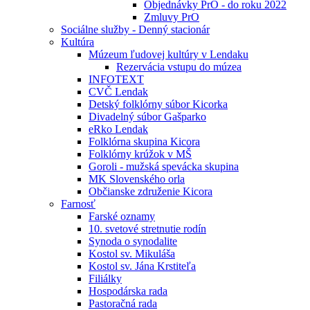
Objednávky PrO - do roku 2022
Zmluvy PrO
Sociálne služby - Denný stacionár
Kultúra
Múzeum ľudovej kultúry v Lendaku
Rezervácia vstupu do múzea
INFOTEXT
CVČ Lendak
Detský folklórny súbor Kicorka
Divadelný súbor Gašparko
eRko Lendak
Folklórna skupina Kicora
Folklórny krúžok v MŠ
Goroli - mužská spevácka skupina
MK Slovenského orla
Občianske združenie Kicora
Farnosť
Farské oznamy
10. svetové stretnutie rodín
Synoda o synodalite
Kostol sv. Mikuláša
Kostol sv. Jána Krstiteľa
Filiálky
Hospodárska rada
Pastoračná rada