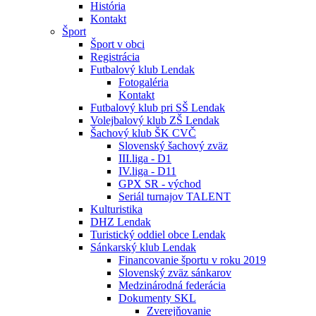
História
Kontakt
Šport
Šport v obci
Registrácia
Futbalový klub Lendak
Fotogaléria
Kontakt
Futbalový klub pri SŠ Lendak
Volejbalový klub ZŠ Lendak
Šachový klub ŠK CVČ
Slovenský šachový zväz
III.liga - D1
IV.liga - D11
GPX SR - východ
Seriál turnajov TALENT
Kulturistika
DHZ Lendak
Turistický oddiel obce Lendak
Sánkarský klub Lendak
Financovanie športu v roku 2019
Slovenský zväz sánkarov
Medzinárodná federácia
Dokumenty SKL
Zverejňovanie