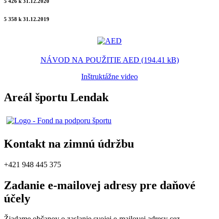
5 426 k 31.12.2020
5 358 k 31.12.2019
NÁVOD NA POUŽITIE AED (194.41 kB)
Inštruktážne video
Areál športu Lendak
Kontakt na zimnú údržbu
+421 948 445 375
Zadanie e-mailovej adresy pre daňové
účely
Žiadame občanov o zaslanie svojej e-mailovej adresy cez