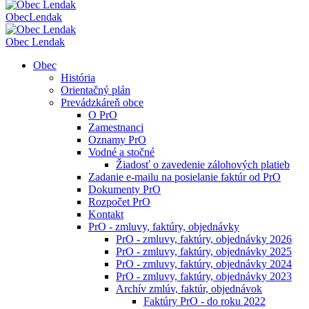
Obec
Lendak
Obec Lendak
Obec
História
Orientačný plán
Prevádzkáreň obce
O PrO
Zamestnanci
Oznamy PrO
Vodné a stočné
Žiadosť o zavedenie zálohových platieb
Zadanie e-mailu na posielanie faktúr od PrO
Dokumenty PrO
Rozpočet PrO
Kontakt
PrO - zmluvy, faktúry, objednávky
PrO - zmluvy, faktúry, objednávky 2026
PrO - zmluvy, faktúry, objednávky 2025
PrO - zmluvy, faktúry, objednávky 2024
PrO - zmluvy, faktúry, objednávky 2023
Archív zmlúv, faktúr, objednávok
Faktúry PrO - do roku 2022