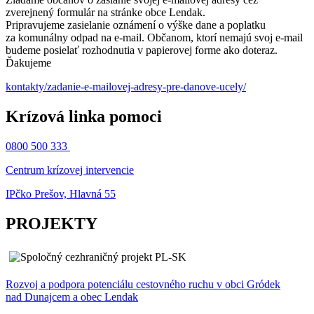
zverejnený formulár na stránke obce Lendak.
Pripravujeme zasielanie oznámení o výške dane a poplatku
za komunálny odpad na e-mail. Občanom, ktorí nemajú svoj e-mail
budeme posielať rozhodnutia v papierovej forme ako doteraz.
Ďakujeme
kontakty/zadanie-e-mailovej-adresy-pre-danove-ucely/
Krízová linka pomoci
0800 500 333
Centrum krízovej intervencie
IPčko Prešov, Hlavná 55
PROJEKTY
Rozvoj a podpora potenciálu cestovného ruchu v obci Gródek
nad Dunajcem a obec Lendak