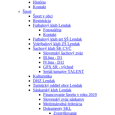
História
Kontakt
Šport
Šport v obci
Registrácia
Futbalový klub Lendak
Fotogaléria
Kontakt
Futbalový klub pri SŠ Lendak
Volejbalový klub ZŠ Lendak
Šachový klub ŠK CVČ
Slovenský šachový zväz
III.liga - D1
IV.liga - D11
GPX SR - východ
Seriál turnajov TALENT
Kulturistika
DHZ Lendak
Turistický oddiel obce Lendak
Sánkarský klub Lendak
Financovanie športu v roku 2019
Slovenský zväz sánkarov
Medzinárodná federácia
Dokumenty SKL
Zverejňovanie