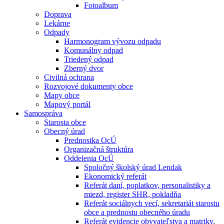
Fotoalbum
Doprava
Lekárne
Odpady
Harmonogram vývozu odpadu
Komunálny odpad
Triedený odpad
Zberný dvor
Civilná ochrana
Rozvojové dokumenty obce
Mapy obce
Mapový portál
Samospráva
Starosta obce
Obecný úrad
Prednostka OcÚ
Organizačná štruktúra
Oddelenia OcÚ
Spoločný školský úrad Lendak
Ekonomický referát
Referát daní, poplatkov, personalistiky a
miezd, register SHR, pokladňa
Referát sociálnych vecí, sekretariát starostu
obce a prednostu obecného úradu
Referát evidencie obyvateľstva a matriky,