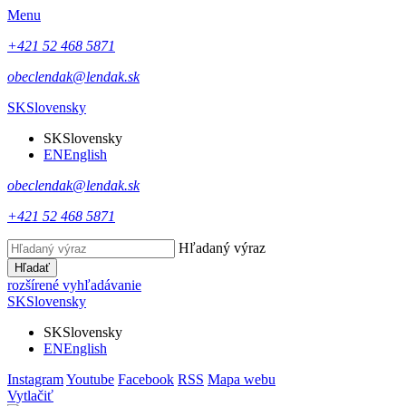
Menu
+421 52 468 5871
obeclendak@lendak.sk
SK
Slovensky
SK
Slovensky
EN
English
obeclendak@lendak.sk
+421 52 468 5871
Hľadaný výraz
Hľadať
rozšírené vyhľadávanie
SK
Slovensky
SK
Slovensky
EN
English
Instagram
Youtube
Facebook
RSS
Mapa webu
Vytlačiť