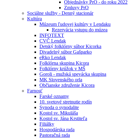
Objednávky PrO - do roku 2022
Zmluvy PrO
Sociálne služby - Denný stacionár
Kultúra
Múzeum ľudovej kultúry v Lendaku
Rezervácia vstupu do múzea
INFOTEXT
CVČ Lendak
Detský folklórny súbor Kicorka
Divadelný súbor Gašparko
eRko Lendak
Folklórna skupina Kicora
Folklórny krúžok v MŠ
Goroli - mužská spevácka skupina
MK Slovenského orla
Občianske združenie Kicora
Farnosť
Farské oznamy
10. svetové stretnutie rodín
Synoda o synodalite
Kostol sv. Mikuláša
Kostol sv. Jána Krstiteľa
Filiálky
Hospodárska rada
Pastoračná rada