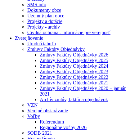
SMS info
Dokumenty obce
Územný plán obce
Projekty a dotácie
Projekty - archív
Civilná ochrana - informácie pre verejnosť
Zverejňovanie
Úradná tabuľa
Zmluvy Faktúry Objednávky
Zmluvy Faktúry Objednávky 2026
Zmluvy Faktúry Objednávky 2025
Zmluvy Faktúry Objednávky 2024
Zmluvy Faktúry Objednávky 2023
Zmluvy Faktúry Objednávky 2022
Zmluvy Faktúry Objednávky 2021
Zmluvy Faktúry Objednávky 2020 + január
2021
Archív zmlúv, faktúr a objednávok
VZN
Verejné obstarávanie
Voľby
Referendum
Regionálne voľby 2026
SODB 2021
Hospodárenie