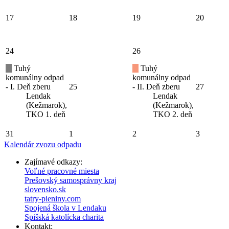
17
18
19
20
24
26
Tuhý
Tuhý
komunálny odpad
komunálny odpad
- I. Deň zberu
25
- II. Deň zberu
27
Lendak
Lendak
(Kežmarok),
(Kežmarok),
TKO 1. deň
TKO 2. deň
31
1
2
3
Kalendár zvozu odpadu
Zajímavé odkazy:
Voľné pracovné miesta
Prešovský samosprávny kraj
slovensko.sk
tatry-pieniny.com
Spojená škola v Lendaku
Spišská katolícka charita
Kontakt: