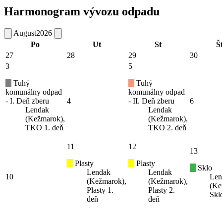
Harmonogram vývozu odpadu
August
2026
Po
Ut
St
Š
27
28
29
30
3
5
Tuhý
Tuhý
komunálny odpad
komunálny odpad
- I. Deň zberu
4
- II. Deň zberu
6
Lendak
Lendak
(Kežmarok),
(Kežmarok),
TKO 1. deň
TKO 2. deň
11
12
13
Plasty
Plasty
Sklo
Lendak
Lendak
10
Len
(Kežmarok),
(Kežmarok),
(Ke
Plasty 1.
Plasty 2.
Skl
deň
deň