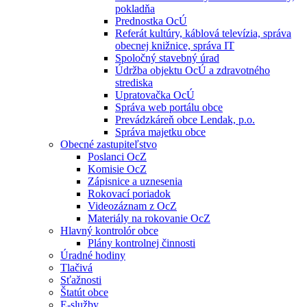
pokladňa
Prednostka OcÚ
Referát kultúry, káblová televízia, správa
obecnej knižnice, správa IT
Spoločný stavebný úrad
Údržba objektu OcÚ a zdravotného
strediska
Upratovačka OcÚ
Správa web portálu obce
Prevádzkáreň obce Lendak, p.o.
Správa majetku obce
Obecné zastupiteľstvo
Poslanci OcZ
Komisie OcZ
Zápisnice a uznesenia
Rokovací poriadok
Videozáznam z OcZ
Materiály na rokovanie OcZ
Hlavný kontrolór obce
Plány kontrolnej činnosti
Úradné hodiny
Tlačivá
Sťažnosti
Štatút obce
E-služby