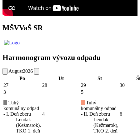
MŠVVaŠ SR
Harmonogram vývozu odpadu
August
2026
Po
Ut
St
Š
27
28
29
30
3
5
Tuhý
Tuhý
komunálny odpad
komunálny odpad
- I. Deň zberu
4
- II. Deň zberu
6
Lendak
Lendak
(Kežmarok),
(Kežmarok),
TKO 1. deň
TKO 2. deň