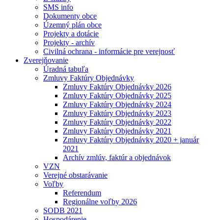
SMS info
Dokumenty obce
Územný plán obce
Projekty a dotácie
Projekty - archív
Civilná ochrana - informácie pre verejnosť
Zverejňovanie
Úradná tabuľa
Zmluvy Faktúry Objednávky
Zmluvy Faktúry Objednávky 2026
Zmluvy Faktúry Objednávky 2025
Zmluvy Faktúry Objednávky 2024
Zmluvy Faktúry Objednávky 2023
Zmluvy Faktúry Objednávky 2022
Zmluvy Faktúry Objednávky 2021
Zmluvy Faktúry Objednávky 2020 + január
2021
Archív zmlúv, faktúr a objednávok
VZN
Verejné obstarávanie
Voľby
Referendum
Regionálne voľby 2026
SODB 2021
Hospodárenie