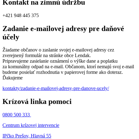
Kontakt na zimnú údržbu
+421 948 445 375
Zadanie e-mailovej adresy pre daňové
účely
Žiadame občanov o zaslanie svojej e-mailovej adresy cez
zverejnený formulár na stránke obce Lendak.
Pripravujeme zasielanie oznámení o výške dane a poplatku
za komunálny odpad na e-mail. Občanom, ktorí nemajú svoj e-mail
budeme posielať rozhodnutia v papierovej forme ako doteraz.
Ďakujeme
kontakty/zadanie-e-mailovej-adresy-pre-danove-ucely/
Krízová linka pomoci
0800 500 333
Centrum krízovej intervencie
IPčko Prešov, Hlavná 55