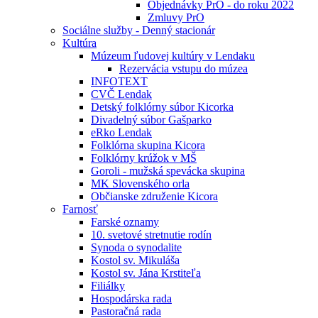
Objednávky PrO - do roku 2022
Zmluvy PrO
Sociálne služby - Denný stacionár
Kultúra
Múzeum ľudovej kultúry v Lendaku
Rezervácia vstupu do múzea
INFOTEXT
CVČ Lendak
Detský folklórny súbor Kicorka
Divadelný súbor Gašparko
eRko Lendak
Folklórna skupina Kicora
Folklórny krúžok v MŠ
Goroli - mužská spevácka skupina
MK Slovenského orla
Občianske združenie Kicora
Farnosť
Farské oznamy
10. svetové stretnutie rodín
Synoda o synodalite
Kostol sv. Mikuláša
Kostol sv. Jána Krstiteľa
Filiálky
Hospodárska rada
Pastoračná rada