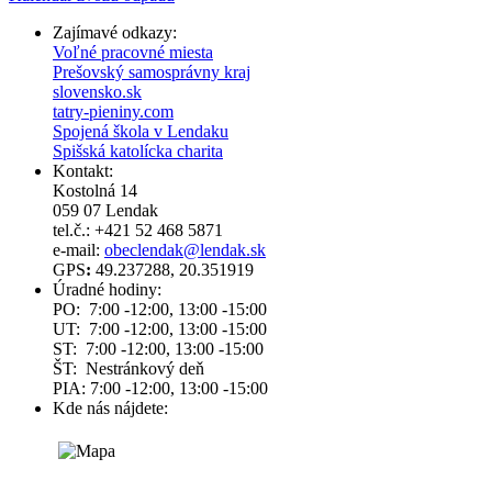
Zajímavé odkazy:
Voľné pracovné miesta
Prešovský samosprávny kraj
slovensko.sk
tatry-pieniny.com
Spojená škola v Lendaku
Spišská katolícka charita
Kontakt:
Kostolná 14
059 07 Lendak
tel.č.: +421 52 468 5871
e-mail:
obeclendak@lendak.sk
GPS
:
49.237288, 20.351919
Úradné hodiny:
PO: 7:00 -12:00, 13:00 -15:00
UT: 7:00 -12:00, 13:00 -15:00
ST: 7:00 -12:00, 13:00 -15:00
ŠT: Nestránkový deň
PIA: 7:00 -12:00, 13:00 -15:00
Kde nás nájdete: