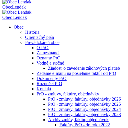
Obec
Lendak
Obec Lendak
Obec
História
Orientačný plán
Prevádzkáreň obce
O PrO
Zamestnanci
Oznamy PrO
Vodné a stočné
Žiadosť o zavedenie zálohových platieb
Zadanie e-mailu na posielanie faktúr od PrO
Dokumenty PrO
Rozpočet PrO
Kontakt
PrO - zmluvy, faktúry, objednávky
PrO - zmluvy, faktúry, objednávky 2026
PrO - zmluvy, faktúry, objednávky 2025
PrO - zmluvy, faktúry, objednávky 2024
PrO - zmluvy, faktúry, objednávky 2023
Archív zmlúv, faktúr, objednávok
Faktúry PrO - do roku 2022