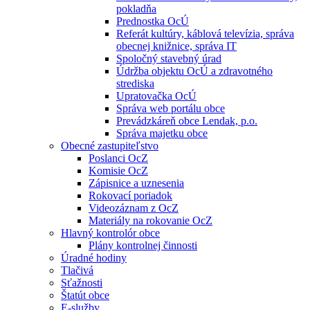
pokladňa
Prednostka OcÚ
Referát kultúry, káblová televízia, správa
obecnej knižnice, správa IT
Spoločný stavebný úrad
Údržba objektu OcÚ a zdravotného
strediska
Upratovačka OcÚ
Správa web portálu obce
Prevádzkáreň obce Lendak, p.o.
Správa majetku obce
Obecné zastupiteľstvo
Poslanci OcZ
Komisie OcZ
Zápisnice a uznesenia
Rokovací poriadok
Videozáznam z OcZ
Materiály na rokovanie OcZ
Hlavný kontrolór obce
Plány kontrolnej činnosti
Úradné hodiny
Tlačivá
Sťažnosti
Štatút obce
E-služby