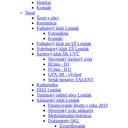
História
Kontakt
Šport
Šport v obci
Registrácia
Futbalový klub Lendak
Fotogaléria
Kontakt
Futbalový klub pri SŠ Lendak
Volejbalový klub ZŠ Lendak
Šachový klub ŠK CVČ
Slovenský šachový zväz
III.liga - D1
IV.liga - D11
GPX SR - východ
Seriál turnajov TALENT
Kulturistika
DHZ Lendak
Turistický oddiel obce Lendak
Sánkarský klub Lendak
Financovanie športu v roku 2019
Slovenský zväz sánkarov
Medzinárodná federácia
Dokumenty SKL
Zverejňovanie