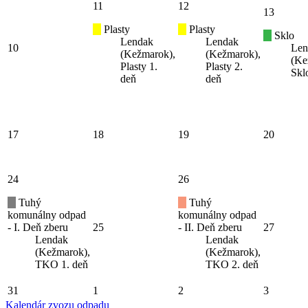
11
12
13
Plasty
Plasty
Sklo
Lendak
Lendak
10
Len
(Kežmarok),
(Kežmarok),
(Ke
Plasty 1.
Plasty 2.
Skl
deň
deň
17
18
19
20
24
26
Tuhý
Tuhý
komunálny odpad
komunálny odpad
- I. Deň zberu
25
- II. Deň zberu
27
Lendak
Lendak
(Kežmarok),
(Kežmarok),
TKO 1. deň
TKO 2. deň
31
1
2
3
Kalendár zvozu odpadu