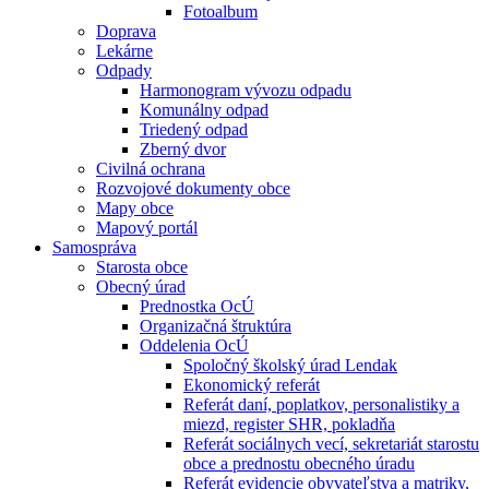
Fotoalbum
Doprava
Lekárne
Odpady
Harmonogram vývozu odpadu
Komunálny odpad
Triedený odpad
Zberný dvor
Civilná ochrana
Rozvojové dokumenty obce
Mapy obce
Mapový portál
Samospráva
Starosta obce
Obecný úrad
Prednostka OcÚ
Organizačná štruktúra
Oddelenia OcÚ
Spoločný školský úrad Lendak
Ekonomický referát
Referát daní, poplatkov, personalistiky a
miezd, register SHR, pokladňa
Referát sociálnych vecí, sekretariát starostu
obce a prednostu obecného úradu
Referát evidencie obyvateľstva a matriky,