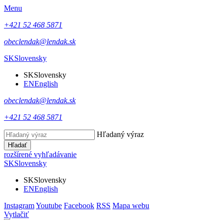
Menu
+421 52 468 5871
obeclendak@lendak.sk
SK
Slovensky
SK
Slovensky
EN
English
obeclendak@lendak.sk
+421 52 468 5871
Hľadaný výraz
Hľadať
rozšírené vyhľadávanie
SK
Slovensky
SK
Slovensky
EN
English
Instagram
Youtube
Facebook
RSS
Mapa webu
Vytlačiť