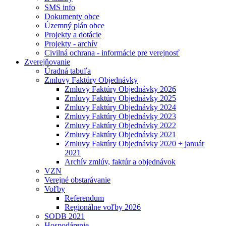
SMS info
Dokumenty obce
Územný plán obce
Projekty a dotácie
Projekty - archív
Civilná ochrana - informácie pre verejnosť
Zverejňovanie
Úradná tabuľa
Zmluvy Faktúry Objednávky
Zmluvy Faktúry Objednávky 2026
Zmluvy Faktúry Objednávky 2025
Zmluvy Faktúry Objednávky 2024
Zmluvy Faktúry Objednávky 2023
Zmluvy Faktúry Objednávky 2022
Zmluvy Faktúry Objednávky 2021
Zmluvy Faktúry Objednávky 2020 + január
2021
Archív zmlúv, faktúr a objednávok
VZN
Verejné obstarávanie
Voľby
Referendum
Regionálne voľby 2026
SODB 2021
Hospodárenie