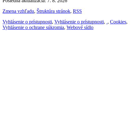
Posledná aktualizácia: 7. 8. 2026
Zmena vzhľadu
,
Štruktúra stránok
,
RSS
Vyhlásenie o prístupnosti
,
Vyhlásenie o prístupnosti
,
,
Cookies
,
Vyhlásenie o ochrane súkromia
,
Webové sídlo