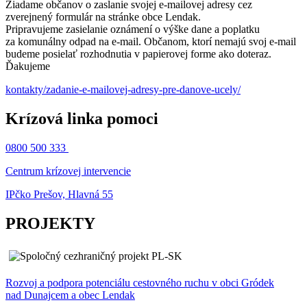
Žiadame občanov o zaslanie svojej e-mailovej adresy cez
zverejnený formulár na stránke obce Lendak.
Pripravujeme zasielanie oznámení o výške dane a poplatku
za komunálny odpad na e-mail. Občanom, ktorí nemajú svoj e-mail
budeme posielať rozhodnutia v papierovej forme ako doteraz.
Ďakujeme
kontakty/zadanie-e-mailovej-adresy-pre-danove-ucely/
Krízová linka pomoci
0800 500 333
Centrum krízovej intervencie
IPčko Prešov, Hlavná 55
PROJEKTY
Rozvoj a podpora potenciálu cestovného ruchu v obci Gródek
nad Dunajcem a obec Lendak