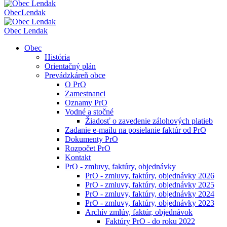
Obec
Lendak
Obec Lendak
Obec
História
Orientačný plán
Prevádzkáreň obce
O PrO
Zamestnanci
Oznamy PrO
Vodné a stočné
Žiadosť o zavedenie zálohových platieb
Zadanie e-mailu na posielanie faktúr od PrO
Dokumenty PrO
Rozpočet PrO
Kontakt
PrO - zmluvy, faktúry, objednávky
PrO - zmluvy, faktúry, objednávky 2026
PrO - zmluvy, faktúry, objednávky 2025
PrO - zmluvy, faktúry, objednávky 2024
PrO - zmluvy, faktúry, objednávky 2023
Archív zmlúv, faktúr, objednávok
Faktúry PrO - do roku 2022