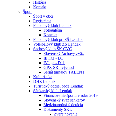
História
Kontakt
Šport
Šport v obci
Registrácia
Futbalový klub Lendak
Fotogaléria
Kontakt
Futbalový klub pri SŠ Lendak
Volejbalový klub ZŠ Lendak
Šachový klub ŠK CVČ
Slovenský šachový zväz
III.liga - D1
IV.liga - D11
GPX SR - východ
Seriál turnajov TALENT
Kulturistika
DHZ Lendak
Turistický oddiel obce Lendak
Sánkarský klub Lendak
Financovanie športu v roku 2019
Slovenský zväz sánkarov
Medzinárodná federácia
Dokumenty SKL
Zverejňovanie