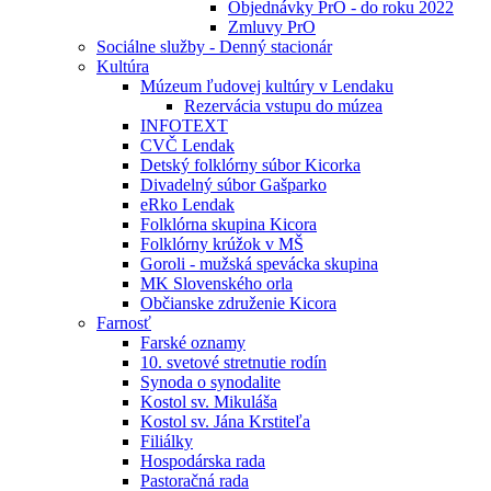
Objednávky PrO - do roku 2022
Zmluvy PrO
Sociálne služby - Denný stacionár
Kultúra
Múzeum ľudovej kultúry v Lendaku
Rezervácia vstupu do múzea
INFOTEXT
CVČ Lendak
Detský folklórny súbor Kicorka
Divadelný súbor Gašparko
eRko Lendak
Folklórna skupina Kicora
Folklórny krúžok v MŠ
Goroli - mužská spevácka skupina
MK Slovenského orla
Občianske združenie Kicora
Farnosť
Farské oznamy
10. svetové stretnutie rodín
Synoda o synodalite
Kostol sv. Mikuláša
Kostol sv. Jána Krstiteľa
Filiálky
Hospodárska rada
Pastoračná rada