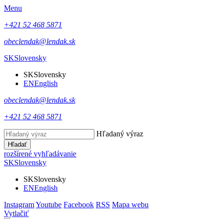
Menu
+421 52 468 5871
obeclendak@lendak.sk
SK
Slovensky
SK
Slovensky
EN
English
obeclendak@lendak.sk
+421 52 468 5871
Hľadaný výraz
Hľadať
rozšírené vyhľadávanie
SK
Slovensky
SK
Slovensky
EN
English
Instagram
Youtube
Facebook
RSS
Mapa webu
Vytlačiť