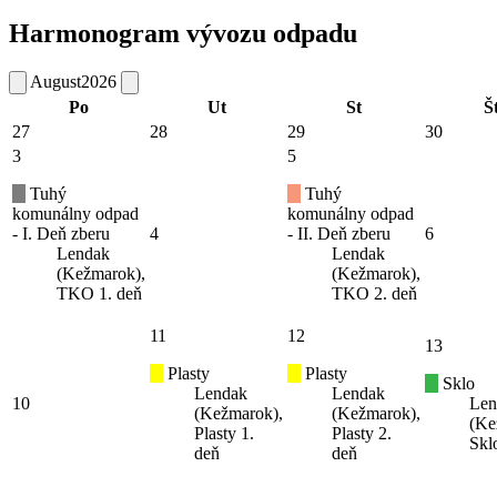
Harmonogram vývozu odpadu
August
2026
Po
Ut
St
Š
27
28
29
30
3
5
Tuhý
Tuhý
komunálny odpad
komunálny odpad
- I. Deň zberu
4
- II. Deň zberu
6
Lendak
Lendak
(Kežmarok),
(Kežmarok),
TKO 1. deň
TKO 2. deň
11
12
13
Plasty
Plasty
Sklo
Lendak
Lendak
10
Len
(Kežmarok),
(Kežmarok),
(Ke
Plasty 1.
Plasty 2.
Skl
deň
deň