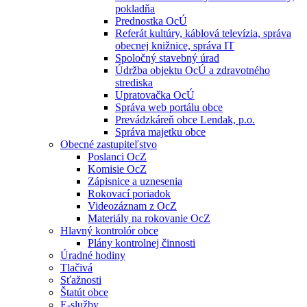
pokladňa
Prednostka OcÚ
Referát kultúry, káblová televízia, správa
obecnej knižnice, správa IT
Spoločný stavebný úrad
Údržba objektu OcÚ a zdravotného
strediska
Upratovačka OcÚ
Správa web portálu obce
Prevádzkáreň obce Lendak, p.o.
Správa majetku obce
Obecné zastupiteľstvo
Poslanci OcZ
Komisie OcZ
Zápisnice a uznesenia
Rokovací poriadok
Videozáznam z OcZ
Materiály na rokovanie OcZ
Hlavný kontrolór obce
Plány kontrolnej činnosti
Úradné hodiny
Tlačivá
Sťažnosti
Štatút obce
E-služby