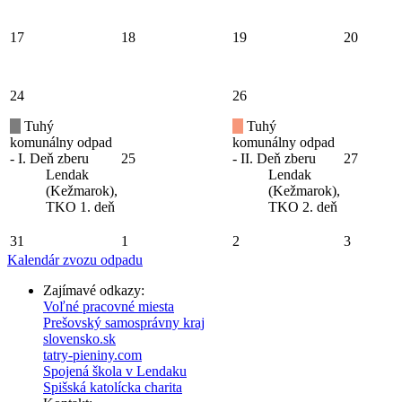
17
18
19
20
24
26
Tuhý
Tuhý
komunálny odpad
komunálny odpad
- I. Deň zberu
25
- II. Deň zberu
27
Lendak
Lendak
(Kežmarok),
(Kežmarok),
TKO 1. deň
TKO 2. deň
31
1
2
3
Kalendár zvozu odpadu
Zajímavé odkazy:
Voľné pracovné miesta
Prešovský samosprávny kraj
slovensko.sk
tatry-pieniny.com
Spojená škola v Lendaku
Spišská katolícka charita