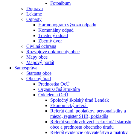
Fotoalbum
Doprava
Lekárne
Odpady
Harmonogram vývozu odpadu
Komunálny odpad
Triedený odpad
Zberný dvor
Civilná ochrana
Rozvojové dokumenty obce
Mapy obce
Mapový portál
Samospráva
Starosta obce
Obecný úrad
Prednostka OcÚ
Organizačná štruktúra
Oddelenia OcÚ
Spoločný školský úrad Lendak
Ekonomický referát
Referát daní, poplatkov, personalistiky a
miezd, register SHR, pokladňa
Referát sociálnych vecí, sekretariát starostu
obce a prednostu obecného úradu
Referát evidencie obyvateľstva a matriky,