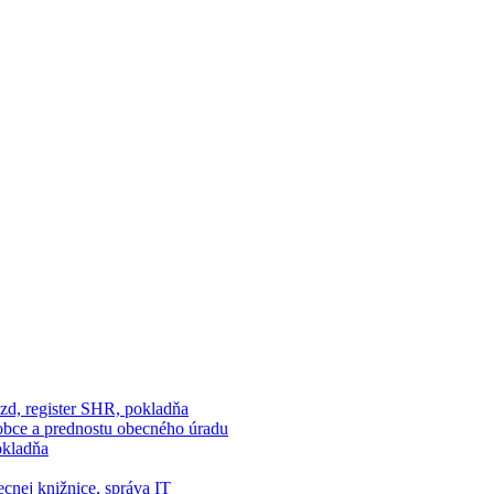
ezd, register SHR, pokladňa
u obce a prednostu obecného úradu
okladňa
ecnej knižnice, správa IT