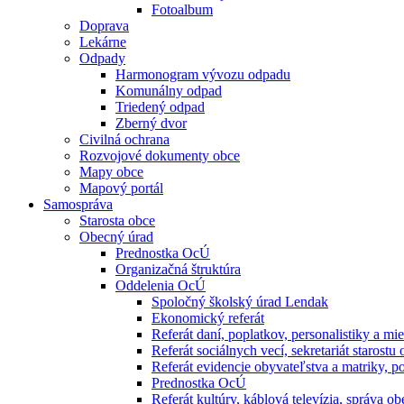
Fotoalbum
Doprava
Lekárne
Odpady
Harmonogram vývozu odpadu
Komunálny odpad
Triedený odpad
Zberný dvor
Civilná ochrana
Rozvojové dokumenty obce
Mapy obce
Mapový portál
Samospráva
Starosta obce
Obecný úrad
Prednostka OcÚ
Organizačná štruktúra
Oddelenia OcÚ
Spoločný školský úrad Lendak
Ekonomický referát
Referát daní, poplatkov, personalistiky a mi
Referát sociálnych vecí, sekretariát starost
Referát evidencie obyvateľstva a matriky, p
Prednostka OcÚ
Referát kultúry, káblová televízia, správa ob