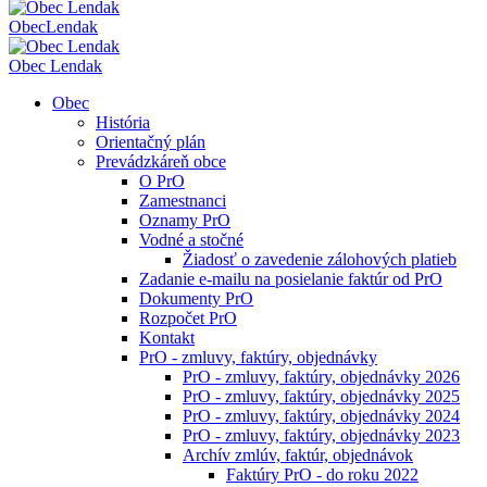
Obec
Lendak
Obec Lendak
Obec
História
Orientačný plán
Prevádzkáreň obce
O PrO
Zamestnanci
Oznamy PrO
Vodné a stočné
Žiadosť o zavedenie zálohových platieb
Zadanie e-mailu na posielanie faktúr od PrO
Dokumenty PrO
Rozpočet PrO
Kontakt
PrO - zmluvy, faktúry, objednávky
PrO - zmluvy, faktúry, objednávky 2026
PrO - zmluvy, faktúry, objednávky 2025
PrO - zmluvy, faktúry, objednávky 2024
PrO - zmluvy, faktúry, objednávky 2023
Archív zmlúv, faktúr, objednávok
Faktúry PrO - do roku 2022