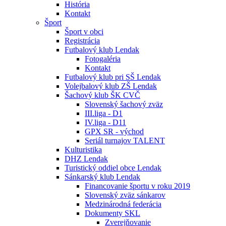
História
Kontakt
Šport
Šport v obci
Registrácia
Futbalový klub Lendak
Fotogaléria
Kontakt
Futbalový klub pri SŠ Lendak
Volejbalový klub ZŠ Lendak
Šachový klub ŠK CVČ
Slovenský šachový zväz
III.liga - D1
IV.liga - D11
GPX SR - východ
Seriál turnajov TALENT
Kulturistika
DHZ Lendak
Turistický oddiel obce Lendak
Sánkarský klub Lendak
Financovanie športu v roku 2019
Slovenský zväz sánkarov
Medzinárodná federácia
Dokumenty SKL
Zverejňovanie