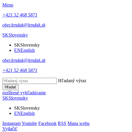
Menu
+421 52 468 5871
obeclendak@lendak.sk
SK
Slovensky
SK
Slovensky
EN
English
obeclendak@lendak.sk
+421 52 468 5871
Hľadaný výraz
Hľadať
rozšírené vyhľadávanie
SK
Slovensky
SK
Slovensky
EN
English
Instagram
Youtube
Facebook
RSS
Mapa webu
Vytlačiť