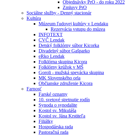
Objednávky PrO - do roku 2022
Zmluvy PrO
Sociálne služby - Denný stacionár
Kultúra
Múzeum ľudovej kultúry v Lendaku
Rezervácia vstupu do múzea
INFOTEXT
CVČ Lendak
Detský folklórny súbor Kicorka
Divadelný súbor Gašparko
eRko Lendak
Folklórna skupina Kicora
Folklórny krúžok v MŠ
Goroli - mužská spevácka skupina
MK Slovenského orla
Občianske združenie Kicora
Farnosť
Farské oznamy
10. svetové stretnutie rodín
Synoda o synodalite
Kostol sv. Mikuláša
Kostol sv. Jána Krstiteľa
Filiálky
Hospodárska rada
Pastoračná rada