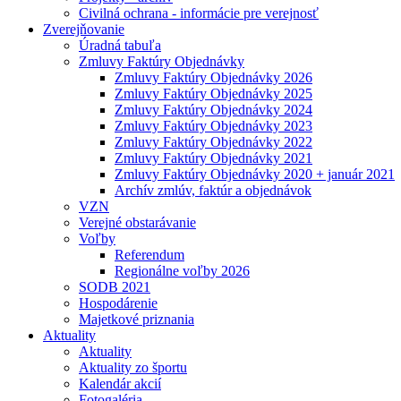
Civilná ochrana - informácie pre verejnosť
Zverejňovanie
Úradná tabuľa
Zmluvy Faktúry Objednávky
Zmluvy Faktúry Objednávky 2026
Zmluvy Faktúry Objednávky 2025
Zmluvy Faktúry Objednávky 2024
Zmluvy Faktúry Objednávky 2023
Zmluvy Faktúry Objednávky 2022
Zmluvy Faktúry Objednávky 2021
Zmluvy Faktúry Objednávky 2020 + január 2021
Archív zmlúv, faktúr a objednávok
VZN
Verejné obstarávanie
Voľby
Referendum
Regionálne voľby 2026
SODB 2021
Hospodárenie
Majetkové priznania
Aktuality
Aktuality
Aktuality zo športu
Kalendár akcií
Fotogaléria