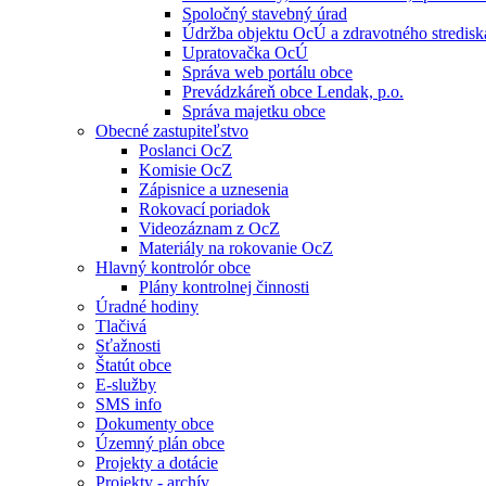
Spoločný stavebný úrad
Údržba objektu OcÚ a zdravotného stredisk
Upratovačka OcÚ
Správa web portálu obce
Prevádzkáreň obce Lendak, p.o.
Správa majetku obce
Obecné zastupiteľstvo
Poslanci OcZ
Komisie OcZ
Zápisnice a uznesenia
Rokovací poriadok
Videozáznam z OcZ
Materiály na rokovanie OcZ
Hlavný kontrolór obce
Plány kontrolnej činnosti
Úradné hodiny
Tlačivá
Sťažnosti
Štatút obce
E-služby
SMS info
Dokumenty obce
Územný plán obce
Projekty a dotácie
Projekty - archív