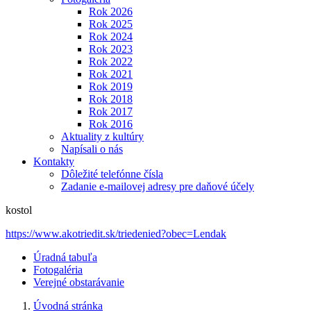
Rok 2026
Rok 2025
Rok 2024
Rok 2023
Rok 2022
Rok 2021
Rok 2019
Rok 2018
Rok 2017
Rok 2016
Aktuality z kultúry
Napísali o nás
Kontakty
Dôležité telefónne čísla
Zadanie e-mailovej adresy pre daňové účely
kostol
https://www.akotriedit.sk/triedenied?obec=Lendak
Úradná tabuľa
Fotogaléria
Verejné obstarávanie
Úvodná stránka