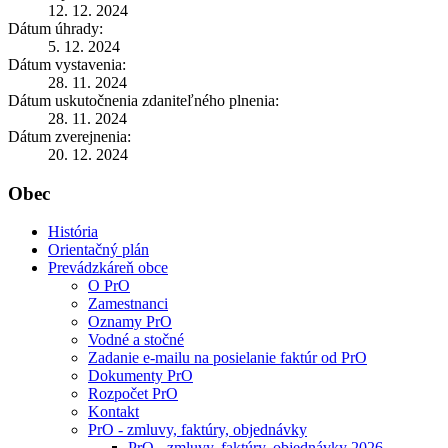
12. 12. 2024
Dátum úhrady:
5. 12. 2024
Dátum vystavenia:
28. 11. 2024
Dátum uskutočnenia zdaniteľného plnenia:
28. 11. 2024
Dátum zverejnenia:
20. 12. 2024
Obec
História
Orientačný plán
Prevádzkáreň obce
O PrO
Zamestnanci
Oznamy PrO
Vodné a stočné
Zadanie e-mailu na posielanie faktúr od PrO
Dokumenty PrO
Rozpočet PrO
Kontakt
PrO - zmluvy, faktúry, objednávky
PrO - zmluvy, faktúry, objednávky 2026