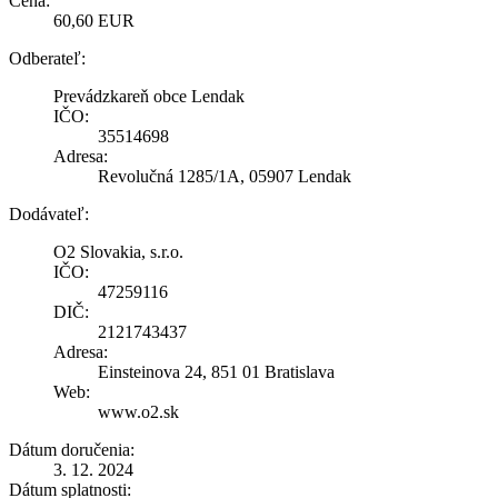
Cena:
60,60 EUR
Odberateľ:
Prevádzkareň obce Lendak
IČO:
35514698
Adresa:
Revolučná 1285/1A, 05907 Lendak
Dodávateľ:
O2 Slovakia, s.r.o.
IČO:
47259116
DIČ:
2121743437
Adresa:
Einsteinova 24, 851 01 Bratislava
Web:
www.o2.sk
Dátum doručenia:
3. 12. 2024
Dátum splatnosti: