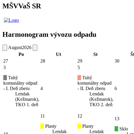
MŠVVaŠ SR
Harmonogram vývozu odpadu
August
2026
Po
Ut
St
Š
27
28
29
30
3
5
Tuhý
Tuhý
komunálny odpad
komunálny odpad
- I. Deň zberu
4
- II. Deň zberu
6
Lendak
Lendak
(Kežmarok),
(Kežmarok),
TKO 1. deň
TKO 2. deň
11
12
13
Plasty
Plasty
Sklo
Lendak
Lendak