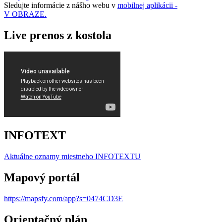
Sledujte informácie z nášho webu v
mobilnej aplikácii -
V OBRAZE.
Live prenos z kostola
INFOTEXT
Aktuálne oznamy miestneho I
NFOTEXTU
Mapový portál
https://mapsfy.com/app?s=0474CD3E
Orientačný plán