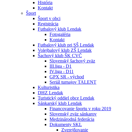
História
Kontakt
Šport
Šport v obci
Registrácia
Futbalový klub Lendak
Fotogaléria
Kontakt
Futbalový klub pri SŠ Lendak
Volejbalový klub ZŠ Lendak
Šachový klub ŠK CVČ
Slovenský šachový zväz
III.liga - D1
IV.liga - D11
GPX SR - východ
Seriál turnajov TALENT
Kulturistika
DHZ Lendak
Turistický oddiel obce Lendak
Sánkarský klub Lendak
Financovanie športu v roku 2019
Slovenský zväz sánkarov
Medzinárodná federácia
Dokumenty SKL
Zverejňovanie