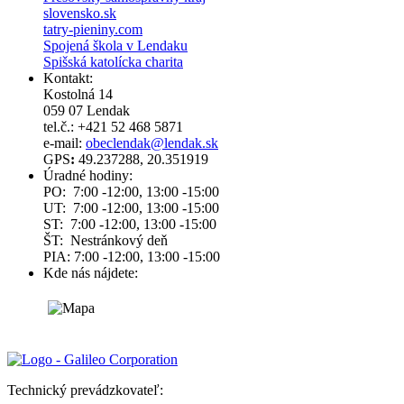
slovensko.sk
tatry-pieniny.com
Spojená škola v Lendaku
Spišská katolícka charita
Kontakt:
Kostolná 14
059 07 Lendak
tel.č.: +421 52 468 5871
e-mail:
obeclendak@lendak.sk
GPS
:
49.237288, 20.351919
Úradné hodiny:
PO: 7:00 -12:00, 13:00 -15:00
UT: 7:00 -12:00, 13:00 -15:00
ST: 7:00 -12:00, 13:00 -15:00
ŠT: Nestránkový deň
PIA: 7:00 -12:00, 13:00 -15:00
Kde nás nájdete:
Technický prevádzkovateľ: