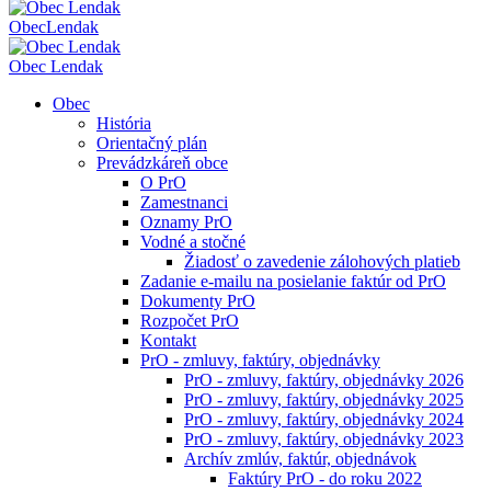
Obec
Lendak
Obec Lendak
Obec
História
Orientačný plán
Prevádzkáreň obce
O PrO
Zamestnanci
Oznamy PrO
Vodné a stočné
Žiadosť o zavedenie zálohových platieb
Zadanie e-mailu na posielanie faktúr od PrO
Dokumenty PrO
Rozpočet PrO
Kontakt
PrO - zmluvy, faktúry, objednávky
PrO - zmluvy, faktúry, objednávky 2026
PrO - zmluvy, faktúry, objednávky 2025
PrO - zmluvy, faktúry, objednávky 2024
PrO - zmluvy, faktúry, objednávky 2023
Archív zmlúv, faktúr, objednávok
Faktúry PrO - do roku 2022