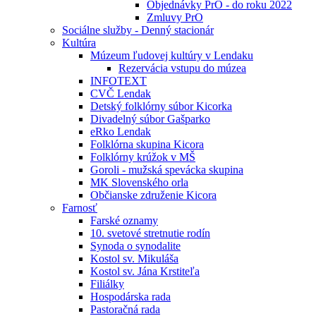
Objednávky PrO - do roku 2022
Zmluvy PrO
Sociálne služby - Denný stacionár
Kultúra
Múzeum ľudovej kultúry v Lendaku
Rezervácia vstupu do múzea
INFOTEXT
CVČ Lendak
Detský folklórny súbor Kicorka
Divadelný súbor Gašparko
eRko Lendak
Folklórna skupina Kicora
Folklórny krúžok v MŠ
Goroli - mužská spevácka skupina
MK Slovenského orla
Občianske združenie Kicora
Farnosť
Farské oznamy
10. svetové stretnutie rodín
Synoda o synodalite
Kostol sv. Mikuláša
Kostol sv. Jána Krstiteľa
Filiálky
Hospodárska rada
Pastoračná rada