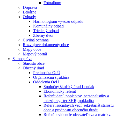
Fotoalbum
Doprava
Lekárne
Odpady
Harmonogram vývozu odpadu
Komunálny odpad
Triedený odpad
Zberný dvor
Civilná ochrana
Rozvojové dokumenty obce
Mapy obce
Mapový portál
Samospráva
Starosta obce
Obecný úrad
Prednostka OcÚ
Organizačná štruktúra
Oddelenia OcÚ
Spoločný školský úrad Lendak
Ekonomický referát
Referát daní, poplatkov, personalistiky a
miezd, register SHR, pokladňa
Referát sociálnych vecí, sekretariát starostu
obce a prednostu obecného úradu
Referát evidencie obyvateľstva a matriky,