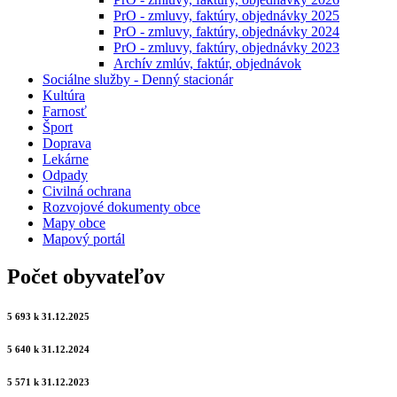
PrO - zmluvy, faktúry, objednávky 2025
PrO - zmluvy, faktúry, objednávky 2024
PrO - zmluvy, faktúry, objednávky 2023
Archív zmlúv, faktúr, objednávok
Sociálne služby - Denný stacionár
Kultúra
Farnosť
Šport
Doprava
Lekárne
Odpady
Civilná ochrana
Rozvojové dokumenty obce
Mapy obce
Mapový portál
Počet obyvateľov
5 693 k 31.12.2025
5 640 k 31.12.2024
5 571 k 31.12.2023