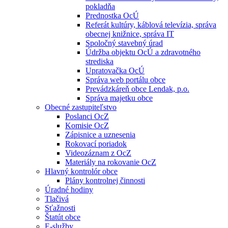
pokladňa
Prednostka OcÚ
Referát kultúry, káblová televízia, správa
obecnej knižnice, správa IT
Spoločný stavebný úrad
Údržba objektu OcÚ a zdravotného
strediska
Upratovačka OcÚ
Správa web portálu obce
Prevádzkáreň obce Lendak, p.o.
Správa majetku obce
Obecné zastupiteľstvo
Poslanci OcZ
Komisie OcZ
Zápisnice a uznesenia
Rokovací poriadok
Videozáznam z OcZ
Materiály na rokovanie OcZ
Hlavný kontrolór obce
Plány kontrolnej činnosti
Úradné hodiny
Tlačivá
Sťažnosti
Štatút obce
E-služby