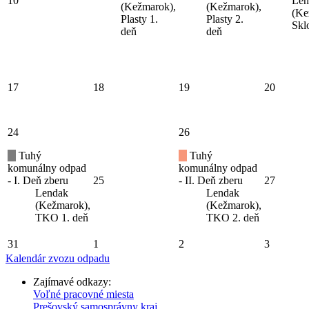
10
Len
(Kežmarok),
(Kežmarok),
(Ke
Plasty 1.
Plasty 2.
Skl
deň
deň
17
18
19
20
24
26
Tuhý
Tuhý
komunálny odpad
komunálny odpad
- I. Deň zberu
25
- II. Deň zberu
27
Lendak
Lendak
(Kežmarok),
(Kežmarok),
TKO 1. deň
TKO 2. deň
31
1
2
3
Kalendár zvozu odpadu
Zajímavé odkazy:
Voľné pracovné miesta
Prešovský samosprávny kraj