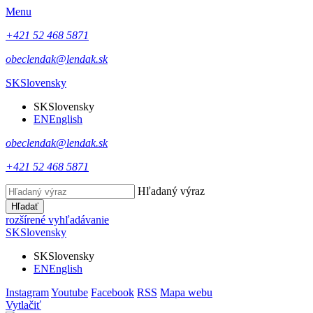
Menu
+421 52 468 5871
obeclendak@lendak.sk
SK
Slovensky
SK
Slovensky
EN
English
obeclendak@lendak.sk
+421 52 468 5871
Hľadaný výraz
Hľadať
rozšírené vyhľadávanie
SK
Slovensky
SK
Slovensky
EN
English
Instagram
Youtube
Facebook
RSS
Mapa webu
Vytlačiť