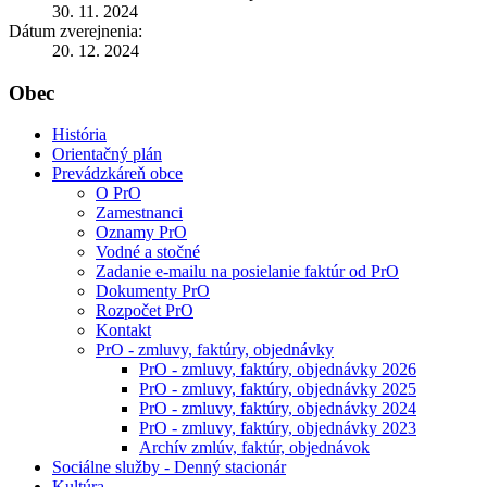
30. 11. 2024
Dátum zverejnenia:
20. 12. 2024
Obec
História
Orientačný plán
Prevádzkáreň obce
O PrO
Zamestnanci
Oznamy PrO
Vodné a stočné
Zadanie e-mailu na posielanie faktúr od PrO
Dokumenty PrO
Rozpočet PrO
Kontakt
PrO - zmluvy, faktúry, objednávky
PrO - zmluvy, faktúry, objednávky 2026
PrO - zmluvy, faktúry, objednávky 2025
PrO - zmluvy, faktúry, objednávky 2024
PrO - zmluvy, faktúry, objednávky 2023
Archív zmlúv, faktúr, objednávok
Sociálne služby - Denný stacionár
Kultúra