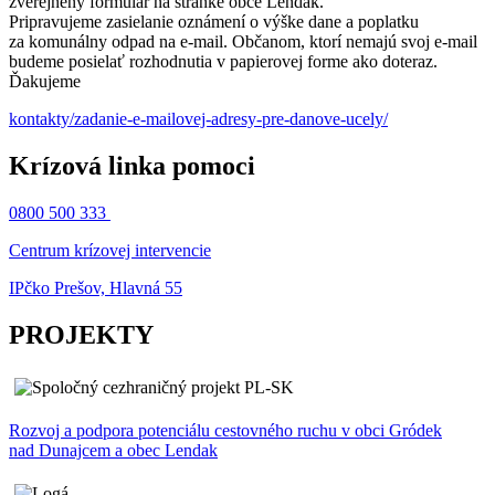
zverejnený formulár na stránke obce Lendak.
Pripravujeme zasielanie oznámení o výške dane a poplatku
za komunálny odpad na e-mail. Občanom, ktorí nemajú svoj e-mail
budeme posielať rozhodnutia v papierovej forme ako doteraz.
Ďakujeme
kontakty/zadanie-e-mailovej-adresy-pre-danove-ucely/
Krízová linka pomoci
0800 500 333
Centrum krízovej intervencie
IPčko Prešov, Hlavná 55
PROJEKTY
Rozvoj a podpora potenciálu cestovného ruchu v obci Gródek
nad Dunajcem a obec Lendak