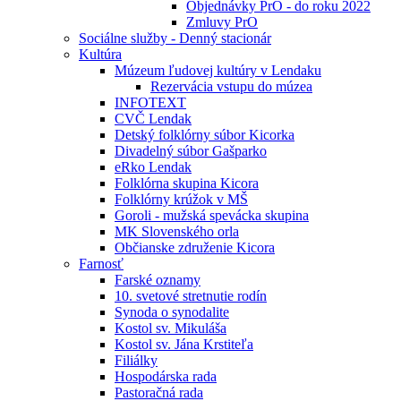
Objednávky PrO - do roku 2022
Zmluvy PrO
Sociálne služby - Denný stacionár
Kultúra
Múzeum ľudovej kultúry v Lendaku
Rezervácia vstupu do múzea
INFOTEXT
CVČ Lendak
Detský folklórny súbor Kicorka
Divadelný súbor Gašparko
eRko Lendak
Folklórna skupina Kicora
Folklórny krúžok v MŠ
Goroli - mužská spevácka skupina
MK Slovenského orla
Občianske združenie Kicora
Farnosť
Farské oznamy
10. svetové stretnutie rodín
Synoda o synodalite
Kostol sv. Mikuláša
Kostol sv. Jána Krstiteľa
Filiálky
Hospodárska rada
Pastoračná rada