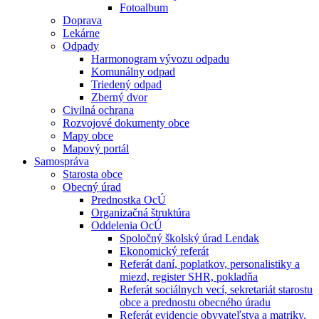
Fotoalbum
Doprava
Lekárne
Odpady
Harmonogram vývozu odpadu
Komunálny odpad
Triedený odpad
Zberný dvor
Civilná ochrana
Rozvojové dokumenty obce
Mapy obce
Mapový portál
Samospráva
Starosta obce
Obecný úrad
Prednostka OcÚ
Organizačná štruktúra
Oddelenia OcÚ
Spoločný školský úrad Lendak
Ekonomický referát
Referát daní, poplatkov, personalistiky a
miezd, register SHR, pokladňa
Referát sociálnych vecí, sekretariát starostu
obce a prednostu obecného úradu
Referát evidencie obyvateľstva a matriky,