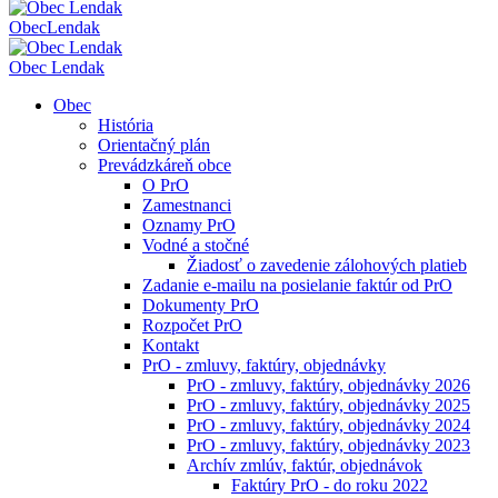
Obec
Lendak
Obec Lendak
Obec
História
Orientačný plán
Prevádzkáreň obce
O PrO
Zamestnanci
Oznamy PrO
Vodné a stočné
Žiadosť o zavedenie zálohových platieb
Zadanie e-mailu na posielanie faktúr od PrO
Dokumenty PrO
Rozpočet PrO
Kontakt
PrO - zmluvy, faktúry, objednávky
PrO - zmluvy, faktúry, objednávky 2026
PrO - zmluvy, faktúry, objednávky 2025
PrO - zmluvy, faktúry, objednávky 2024
PrO - zmluvy, faktúry, objednávky 2023
Archív zmlúv, faktúr, objednávok
Faktúry PrO - do roku 2022