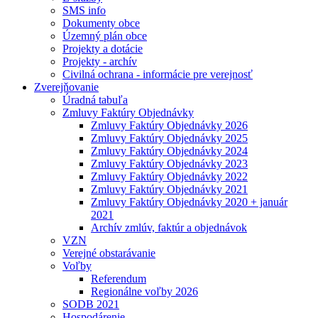
SMS info
Dokumenty obce
Územný plán obce
Projekty a dotácie
Projekty - archív
Civilná ochrana - informácie pre verejnosť
Zverejňovanie
Úradná tabuľa
Zmluvy Faktúry Objednávky
Zmluvy Faktúry Objednávky 2026
Zmluvy Faktúry Objednávky 2025
Zmluvy Faktúry Objednávky 2024
Zmluvy Faktúry Objednávky 2023
Zmluvy Faktúry Objednávky 2022
Zmluvy Faktúry Objednávky 2021
Zmluvy Faktúry Objednávky 2020 + január
2021
Archív zmlúv, faktúr a objednávok
VZN
Verejné obstarávanie
Voľby
Referendum
Regionálne voľby 2026
SODB 2021
Hospodárenie