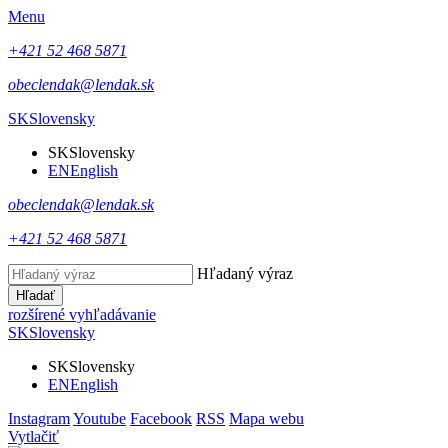
Menu
+421 52 468 5871
obeclendak@lendak.sk
SK
Slovensky
SK
Slovensky
EN
English
obeclendak@lendak.sk
+421 52 468 5871
Hľadaný výraz
Hľadať
rozšírené vyhľadávanie
SK
Slovensky
SK
Slovensky
EN
English
Instagram
Youtube
Facebook
RSS
Mapa webu
Vytlačiť