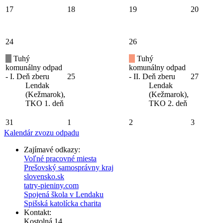
17
18
19
20
24
26
Tuhý
Tuhý
komunálny odpad
komunálny odpad
- I. Deň zberu
25
- II. Deň zberu
27
Lendak
Lendak
(Kežmarok),
(Kežmarok),
TKO 1. deň
TKO 2. deň
31
1
2
3
Kalendár zvozu odpadu
Zajímavé odkazy:
Voľné pracovné miesta
Prešovský samosprávny kraj
slovensko.sk
tatry-pieniny.com
Spojená škola v Lendaku
Spišská katolícka charita
Kontakt:
Kostolná 14