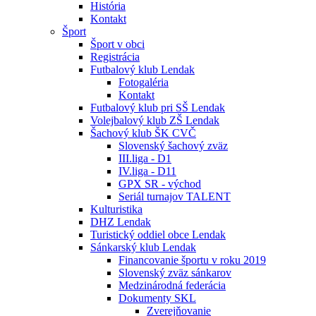
História
Kontakt
Šport
Šport v obci
Registrácia
Futbalový klub Lendak
Fotogaléria
Kontakt
Futbalový klub pri SŠ Lendak
Volejbalový klub ZŠ Lendak
Šachový klub ŠK CVČ
Slovenský šachový zväz
III.liga - D1
IV.liga - D11
GPX SR - východ
Seriál turnajov TALENT
Kulturistika
DHZ Lendak
Turistický oddiel obce Lendak
Sánkarský klub Lendak
Financovanie športu v roku 2019
Slovenský zväz sánkarov
Medzinárodná federácia
Dokumenty SKL
Zverejňovanie