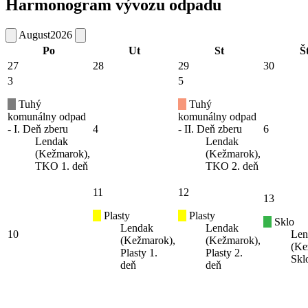
Harmonogram vývozu odpadu
August
2026
Po
Ut
St
Š
27
28
29
30
3
5
Tuhý
Tuhý
komunálny odpad
komunálny odpad
- I. Deň zberu
4
- II. Deň zberu
6
Lendak
Lendak
(Kežmarok),
(Kežmarok),
TKO 1. deň
TKO 2. deň
11
12
13
Plasty
Plasty
Sklo
Lendak
Lendak
10
Len
(Kežmarok),
(Kežmarok),
(Ke
Plasty 1.
Plasty 2.
Skl
deň
deň