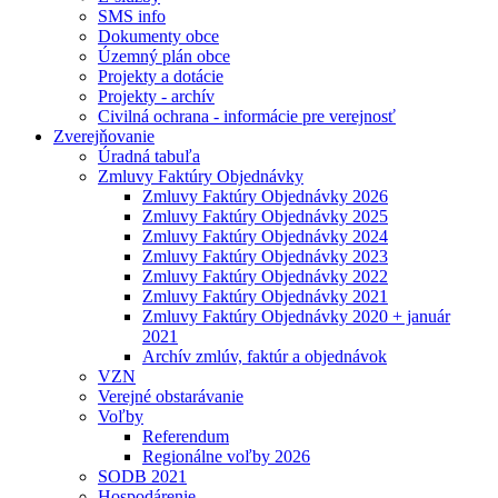
SMS info
Dokumenty obce
Územný plán obce
Projekty a dotácie
Projekty - archív
Civilná ochrana - informácie pre verejnosť
Zverejňovanie
Úradná tabuľa
Zmluvy Faktúry Objednávky
Zmluvy Faktúry Objednávky 2026
Zmluvy Faktúry Objednávky 2025
Zmluvy Faktúry Objednávky 2024
Zmluvy Faktúry Objednávky 2023
Zmluvy Faktúry Objednávky 2022
Zmluvy Faktúry Objednávky 2021
Zmluvy Faktúry Objednávky 2020 + január
2021
Archív zmlúv, faktúr a objednávok
VZN
Verejné obstarávanie
Voľby
Referendum
Regionálne voľby 2026
SODB 2021
Hospodárenie