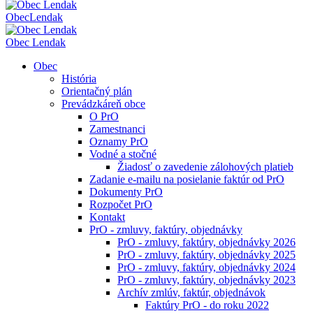
Obec
Lendak
Obec Lendak
Obec
História
Orientačný plán
Prevádzkáreň obce
O PrO
Zamestnanci
Oznamy PrO
Vodné a stočné
Žiadosť o zavedenie zálohových platieb
Zadanie e-mailu na posielanie faktúr od PrO
Dokumenty PrO
Rozpočet PrO
Kontakt
PrO - zmluvy, faktúry, objednávky
PrO - zmluvy, faktúry, objednávky 2026
PrO - zmluvy, faktúry, objednávky 2025
PrO - zmluvy, faktúry, objednávky 2024
PrO - zmluvy, faktúry, objednávky 2023
Archív zmlúv, faktúr, objednávok
Faktúry PrO - do roku 2022