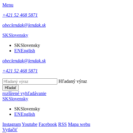
Menu
+421 52 468 5871
obeclendak@lendak.sk
SK
Slovensky
SK
Slovensky
EN
English
obeclendak@lendak.sk
+421 52 468 5871
Hľadaný výraz
Hľadať
rozšírené vyhľadávanie
SK
Slovensky
SK
Slovensky
EN
English
Instagram
Youtube
Facebook
RSS
Mapa webu
Vytlačiť