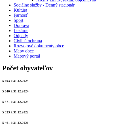
Sociálne služby - Denný stacionár
Kultúra
Farnosť
Šport
Doprava
Lekárne
Odpady
Civilná ochrana
Rozvojové dokumenty obce
Mapy obce
Mapový portál
Počet obyvateľov
5 693 k 31.12.2025
5 640 k 31.12.2024
5 571 k 31.12.2023
5 523 k 31.12.2022
5 461 k 31.12.2021