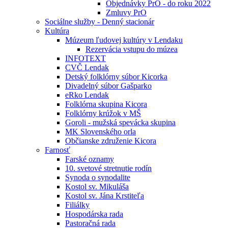
Objednávky PrO - do roku 2022
Zmluvy PrO
Sociálne služby - Denný stacionár
Kultúra
Múzeum ľudovej kultúry v Lendaku
Rezervácia vstupu do múzea
INFOTEXT
CVČ Lendak
Detský folklórny súbor Kicorka
Divadelný súbor Gašparko
eRko Lendak
Folklórna skupina Kicora
Folklórny krúžok v MŠ
Goroli - mužská spevácka skupina
MK Slovenského orla
Občianske združenie Kicora
Farnosť
Farské oznamy
10. svetové stretnutie rodín
Synoda o synodalite
Kostol sv. Mikuláša
Kostol sv. Jána Krstiteľa
Filiálky
Hospodárska rada
Pastoračná rada