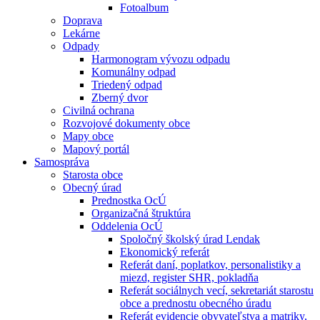
Fotoalbum
Doprava
Lekárne
Odpady
Harmonogram vývozu odpadu
Komunálny odpad
Triedený odpad
Zberný dvor
Civilná ochrana
Rozvojové dokumenty obce
Mapy obce
Mapový portál
Samospráva
Starosta obce
Obecný úrad
Prednostka OcÚ
Organizačná štruktúra
Oddelenia OcÚ
Spoločný školský úrad Lendak
Ekonomický referát
Referát daní, poplatkov, personalistiky a
miezd, register SHR, pokladňa
Referát sociálnych vecí, sekretariát starostu
obce a prednostu obecného úradu
Referát evidencie obyvateľstva a matriky,