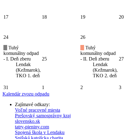
17
18
19
20
24
26
Tuhý
Tuhý
komunálny odpad
komunálny odpad
- I. Deň zberu
25
- II. Deň zberu
27
Lendak
Lendak
(Kežmarok),
(Kežmarok),
TKO 1. deň
TKO 2. deň
31
1
2
3
Kalendár zvozu odpadu
Zajímavé odkazy:
Voľné pracovné miesta
Prešovský samosprávny kraj
slovensko.sk
tatry-pieniny.com
Spojená škola v Lendaku
Spišská katolícka charita