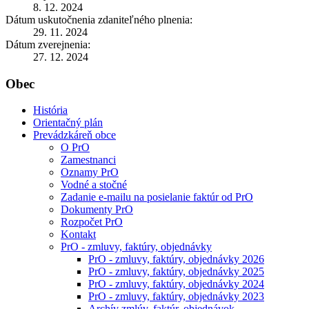
8. 12. 2024
Dátum uskutočnenia zdaniteľného plnenia:
29. 11. 2024
Dátum zverejnenia:
27. 12. 2024
Obec
História
Orientačný plán
Prevádzkáreň obce
O PrO
Zamestnanci
Oznamy PrO
Vodné a stočné
Zadanie e-mailu na posielanie faktúr od PrO
Dokumenty PrO
Rozpočet PrO
Kontakt
PrO - zmluvy, faktúry, objednávky
PrO - zmluvy, faktúry, objednávky 2026
PrO - zmluvy, faktúry, objednávky 2025
PrO - zmluvy, faktúry, objednávky 2024
PrO - zmluvy, faktúry, objednávky 2023
Archív zmlúv, faktúr, objednávok