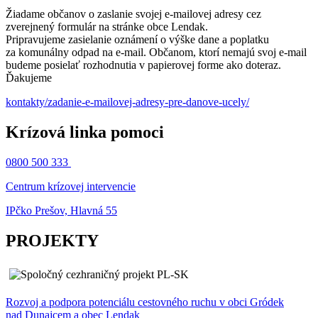
Žiadame občanov o zaslanie svojej e-mailovej adresy cez
zverejnený formulár na stránke obce Lendak.
Pripravujeme zasielanie oznámení o výške dane a poplatku
za komunálny odpad na e-mail. Občanom, ktorí nemajú svoj e-mail
budeme posielať rozhodnutia v papierovej forme ako doteraz.
Ďakujeme
kontakty/zadanie-e-mailovej-adresy-pre-danove-ucely/
Krízová linka pomoci
0800 500 333
Centrum krízovej intervencie
IPčko Prešov, Hlavná 55
PROJEKTY
Rozvoj a podpora potenciálu cestovného ruchu v obci Gródek
nad Dunajcem a obec Lendak