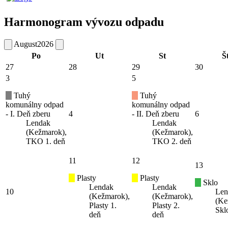
Harmonogram vývozu odpadu
August
2026
Po
Ut
St
Š
27
28
29
30
3
5
Tuhý
Tuhý
komunálny odpad
komunálny odpad
- I. Deň zberu
4
- II. Deň zberu
6
Lendak
Lendak
(Kežmarok),
(Kežmarok),
TKO 1. deň
TKO 2. deň
11
12
13
Plasty
Plasty
Sklo
Lendak
Lendak
10
Len
(Kežmarok),
(Kežmarok),
(Ke
Plasty 1.
Plasty 2.
Skl
deň
deň