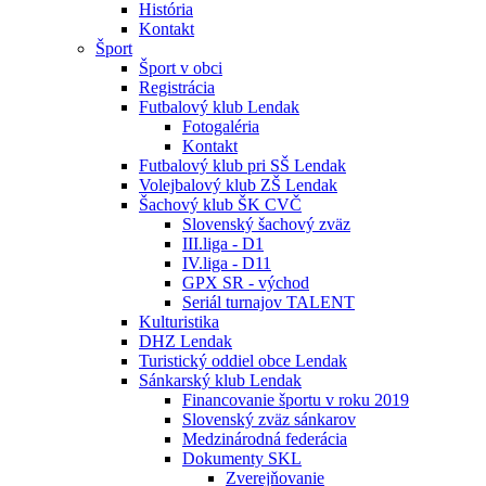
História
Kontakt
Šport
Šport v obci
Registrácia
Futbalový klub Lendak
Fotogaléria
Kontakt
Futbalový klub pri SŠ Lendak
Volejbalový klub ZŠ Lendak
Šachový klub ŠK CVČ
Slovenský šachový zväz
III.liga - D1
IV.liga - D11
GPX SR - východ
Seriál turnajov TALENT
Kulturistika
DHZ Lendak
Turistický oddiel obce Lendak
Sánkarský klub Lendak
Financovanie športu v roku 2019
Slovenský zväz sánkarov
Medzinárodná federácia
Dokumenty SKL
Zverejňovanie