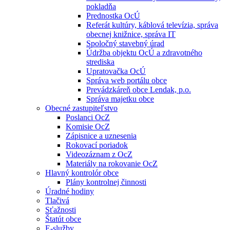
pokladňa
Prednostka OcÚ
Referát kultúry, káblová televízia, správa
obecnej knižnice, správa IT
Spoločný stavebný úrad
Údržba objektu OcÚ a zdravotného
strediska
Upratovačka OcÚ
Správa web portálu obce
Prevádzkáreň obce Lendak, p.o.
Správa majetku obce
Obecné zastupiteľstvo
Poslanci OcZ
Komisie OcZ
Zápisnice a uznesenia
Rokovací poriadok
Videozáznam z OcZ
Materiály na rokovanie OcZ
Hlavný kontrolór obce
Plány kontrolnej činnosti
Úradné hodiny
Tlačivá
Sťažnosti
Štatút obce
E-služby