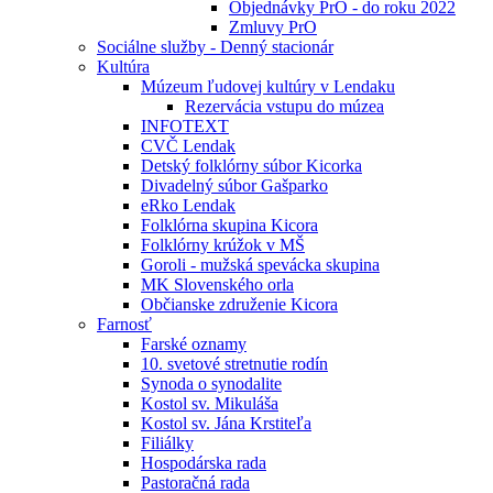
Objednávky PrO - do roku 2022
Zmluvy PrO
Sociálne služby - Denný stacionár
Kultúra
Múzeum ľudovej kultúry v Lendaku
Rezervácia vstupu do múzea
INFOTEXT
CVČ Lendak
Detský folklórny súbor Kicorka
Divadelný súbor Gašparko
eRko Lendak
Folklórna skupina Kicora
Folklórny krúžok v MŠ
Goroli - mužská spevácka skupina
MK Slovenského orla
Občianske združenie Kicora
Farnosť
Farské oznamy
10. svetové stretnutie rodín
Synoda o synodalite
Kostol sv. Mikuláša
Kostol sv. Jána Krstiteľa
Filiálky
Hospodárska rada
Pastoračná rada