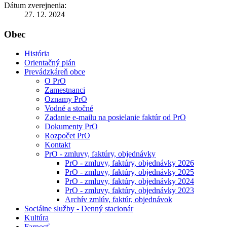
Dátum zverejnenia:
27. 12. 2024
Obec
História
Orientačný plán
Prevádzkáreň obce
O PrO
Zamestnanci
Oznamy PrO
Vodné a stočné
Zadanie e-mailu na posielanie faktúr od PrO
Dokumenty PrO
Rozpočet PrO
Kontakt
PrO - zmluvy, faktúry, objednávky
PrO - zmluvy, faktúry, objednávky 2026
PrO - zmluvy, faktúry, objednávky 2025
PrO - zmluvy, faktúry, objednávky 2024
PrO - zmluvy, faktúry, objednávky 2023
Archív zmlúv, faktúr, objednávok
Sociálne služby - Denný stacionár
Kultúra
Farnosť