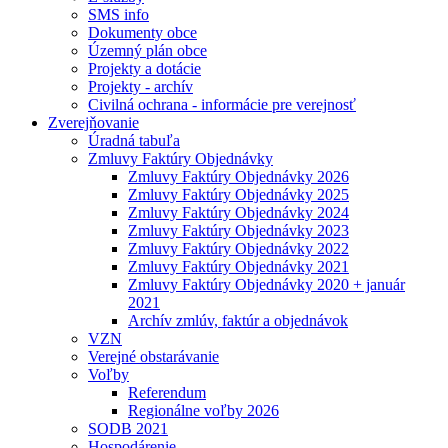
SMS info
Dokumenty obce
Územný plán obce
Projekty a dotácie
Projekty - archív
Civilná ochrana - informácie pre verejnosť
Zverejňovanie
Úradná tabuľa
Zmluvy Faktúry Objednávky
Zmluvy Faktúry Objednávky 2026
Zmluvy Faktúry Objednávky 2025
Zmluvy Faktúry Objednávky 2024
Zmluvy Faktúry Objednávky 2023
Zmluvy Faktúry Objednávky 2022
Zmluvy Faktúry Objednávky 2021
Zmluvy Faktúry Objednávky 2020 + január
2021
Archív zmlúv, faktúr a objednávok
VZN
Verejné obstarávanie
Voľby
Referendum
Regionálne voľby 2026
SODB 2021
Hospodárenie