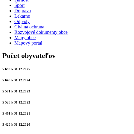
Šport
Doprava
Lekárne
Odpady
Civilná ochrana
Rozvojové dokumenty obce
Mapy obce
Mapový portál
Počet obyvateľov
5 693 k 31.12.2025
5 640 k 31.12.2024
5 571 k 31.12.2023
5 523 k 31.12.2022
5 461 k 31.12.2021
5 426 k 31.12.2020