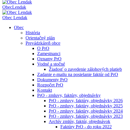
Obec
Lendak
Obec Lendak
Obec
História
Orientačný plán
Prevádzkáreň obce
O PrO
Zamestnanci
Oznamy PrO
Vodné a stočné
Žiadosť o zavedenie zálohových platieb
Zadanie e-mailu na posielanie faktúr od PrO
Dokumenty PrO
Rozpočet PrO
Kontakt
PrO - zmluvy, faktúry, objednávky
PrO - zmluvy, faktúry, objednávky 2026
PrO - zmluvy, faktúry, objednávky 2025
PrO - zmluvy, faktúry, objednávky 2024
PrO - zmluvy, faktúry, objednávky 2023
Archív zmlúv, faktúr, objednávok
Faktúry PrO - do roku 2022