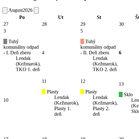
August
2026
Po
Ut
St
Š
27
28
29
30
3
5
Tuhý
Tuhý
komunálny odpad
komunálny odpad
- I. Deň zberu
4
- II. Deň zberu
6
Lendak
Lendak
(Kežmarok),
(Kežmarok),
TKO 1. deň
TKO 2. deň
11
12
13
Plasty
Plasty
Sklo
Lendak
Lendak
10
Len
(Kežmarok),
(Kežmarok),
(Ke
Plasty 1.
Plasty 2.
Skl
deň
deň