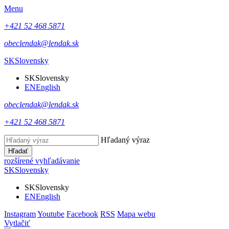
Menu
+421 52 468 5871
obeclendak@lendak.sk
SK
Slovensky
SK
Slovensky
EN
English
obeclendak@lendak.sk
+421 52 468 5871
Hľadaný výraz
Hľadať
rozšírené vyhľadávanie
SK
Slovensky
SK
Slovensky
EN
English
Instagram
Youtube
Facebook
RSS
Mapa webu
Vytlačiť