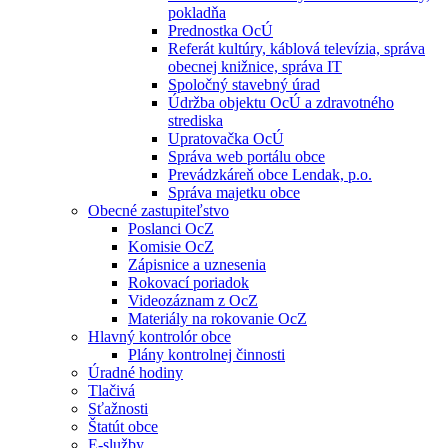
pokladňa
Prednostka OcÚ
Referát kultúry, káblová televízia, správa
obecnej knižnice, správa IT
Spoločný stavebný úrad
Údržba objektu OcÚ a zdravotného
strediska
Upratovačka OcÚ
Správa web portálu obce
Prevádzkáreň obce Lendak, p.o.
Správa majetku obce
Obecné zastupiteľstvo
Poslanci OcZ
Komisie OcZ
Zápisnice a uznesenia
Rokovací poriadok
Videozáznam z OcZ
Materiály na rokovanie OcZ
Hlavný kontrolór obce
Plány kontrolnej činnosti
Úradné hodiny
Tlačivá
Sťažnosti
Štatút obce
E-služby