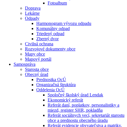
Fotoalbum
Doprava
Lekárne
Odpady
Harmonogram vývozu odpadu
Komunálny odpad
Triedený odpad
Zberný dvor
Civilná ochrana
Rozvojové dokumenty obce
Mapy obce
Mapový portál
Samospráva
Starosta obce
Obecný úrad
Prednostka OcÚ
Organizačná štruktúra
Oddelenia OcÚ
Spoločný školský úrad Lendak
Ekonomický referát
Referát daní, poplatkov, personalistiky a
miezd, register SHR, pokladňa
Referát sociálnych vecí, sekretariát starostu
obce a prednostu obecného úradu
Referát evidencie obyvateľstva a matriky,