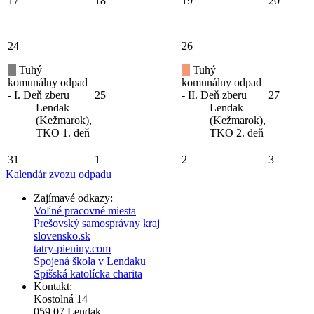
17
18
19
20
24
26
Tuhý
Tuhý
komunálny odpad
komunálny odpad
- I. Deň zberu
25
- II. Deň zberu
27
Lendak
Lendak
(Kežmarok),
(Kežmarok),
TKO 1. deň
TKO 2. deň
31
1
2
3
Kalendár zvozu odpadu
Zajímavé odkazy:
Voľné pracovné miesta
Prešovský samosprávny kraj
slovensko.sk
tatry-pieniny.com
Spojená škola v Lendaku
Spišská katolícka charita
Kontakt:
Kostolná 14
059 07 Lendak