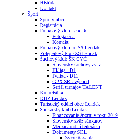
História
Kontakt
Šport
Šport v obci
Registrácia
Futbalový klub Lendak
Fotogaléria
Kontakt
Futbalový klub pri SŠ Lendak
Volejbalový klub ZŠ Lendak
Šachový klub ŠK CVČ
Slovenský šachový zväz
III.liga - D1
IV.liga - D11
GPX SR - východ
Seriál turnajov TALENT
Kulturistika
DHZ Lendak
Turistický oddiel obce Lendak
Sánkarský klub Lendak
Financovanie športu v roku 2019
Slovenský zväz sánkarov
Medzinárodná federácia
Dokumenty SKL
Zverejňovanie