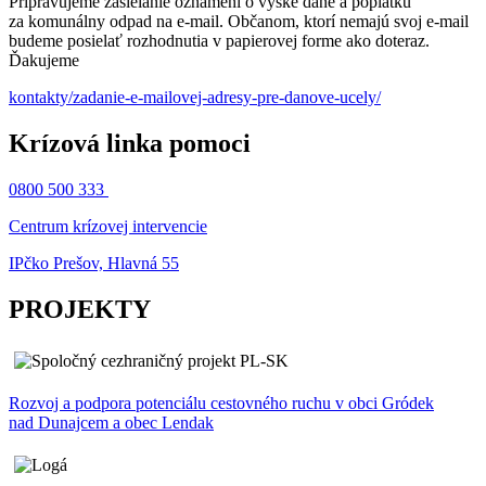
Pripravujeme zasielanie oznámení o výške dane a poplatku
za komunálny odpad na e-mail. Občanom, ktorí nemajú svoj e-mail
budeme posielať rozhodnutia v papierovej forme ako doteraz.
Ďakujeme
kontakty/zadanie-e-mailovej-adresy-pre-danove-ucely/
Krízová linka pomoci
0800 500 333
Centrum krízovej intervencie
IPčko Prešov, Hlavná 55
PROJEKTY
Rozvoj a podpora potenciálu cestovného ruchu v obci Gródek
nad Dunajcem a obec Lendak