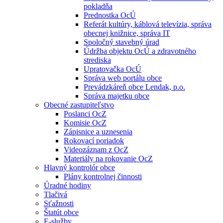
pokladňa
Prednostka OcÚ
Referát kultúry, káblová televízia, správa
obecnej knižnice, správa IT
Spoločný stavebný úrad
Údržba objektu OcÚ a zdravotného
strediska
Upratovačka OcÚ
Správa web portálu obce
Prevádzkáreň obce Lendak, p.o.
Správa majetku obce
Obecné zastupiteľstvo
Poslanci OcZ
Komisie OcZ
Zápisnice a uznesenia
Rokovací poriadok
Videozáznam z OcZ
Materiály na rokovanie OcZ
Hlavný kontrolór obce
Plány kontrolnej činnosti
Úradné hodiny
Tlačivá
Sťažnosti
Štatút obce
E-služby