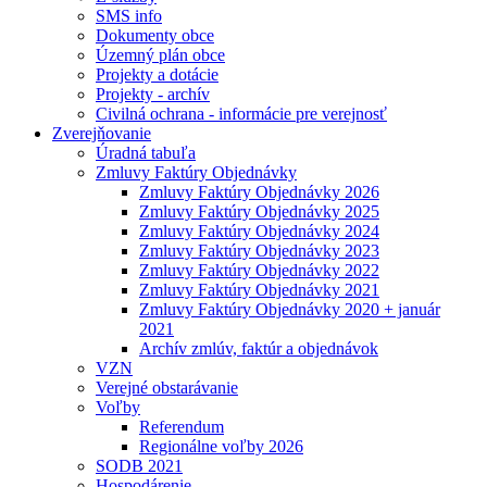
SMS info
Dokumenty obce
Územný plán obce
Projekty a dotácie
Projekty - archív
Civilná ochrana - informácie pre verejnosť
Zverejňovanie
Úradná tabuľa
Zmluvy Faktúry Objednávky
Zmluvy Faktúry Objednávky 2026
Zmluvy Faktúry Objednávky 2025
Zmluvy Faktúry Objednávky 2024
Zmluvy Faktúry Objednávky 2023
Zmluvy Faktúry Objednávky 2022
Zmluvy Faktúry Objednávky 2021
Zmluvy Faktúry Objednávky 2020 + január
2021
Archív zmlúv, faktúr a objednávok
VZN
Verejné obstarávanie
Voľby
Referendum
Regionálne voľby 2026
SODB 2021
Hospodárenie