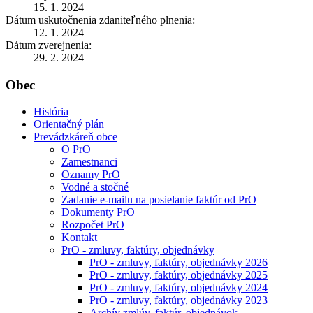
15. 1. 2024
Dátum uskutočnenia zdaniteľného plnenia:
12. 1. 2024
Dátum zverejnenia:
29. 2. 2024
Obec
História
Orientačný plán
Prevádzkáreň obce
O PrO
Zamestnanci
Oznamy PrO
Vodné a stočné
Zadanie e-mailu na posielanie faktúr od PrO
Dokumenty PrO
Rozpočet PrO
Kontakt
PrO - zmluvy, faktúry, objednávky
PrO - zmluvy, faktúry, objednávky 2026
PrO - zmluvy, faktúry, objednávky 2025
PrO - zmluvy, faktúry, objednávky 2024
PrO - zmluvy, faktúry, objednávky 2023
Archív zmlúv, faktúr, objednávok