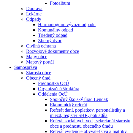
Fotoalbum
Doprava
Lekárne
Odpady
Harmonogram vývozu odpadu
Komunálny odpad
Triedený odpad
Zberný dvor
Civilná ochrana
Rozvojové dokumenty obce
Mapy obce
Mapový portál
Samospráva
Starosta obce
Obecný úrad
Prednostka OcÚ
Organizačná štruktúra
Oddelenia OcÚ
Spoločný školský úrad Lendak
Ekonomický referát
Referát daní, poplatkov, personalistiky a
miezd, register SHR, pokladňa
Referát sociálnych vecí, sekretariát starostu
obce a prednostu obecného úradu
Referát evidencie obyvateľstva a matriky,