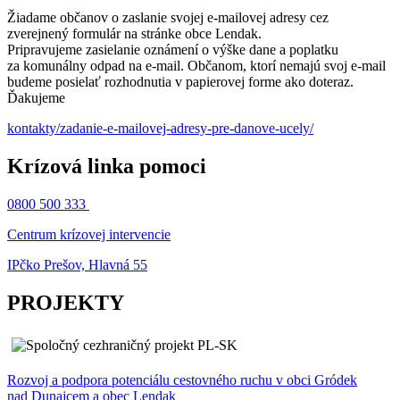
Žiadame občanov o zaslanie svojej e-mailovej adresy cez
zverejnený formulár na stránke obce Lendak.
Pripravujeme zasielanie oznámení o výške dane a poplatku
za komunálny odpad na e-mail. Občanom, ktorí nemajú svoj e-mail
budeme posielať rozhodnutia v papierovej forme ako doteraz.
Ďakujeme
kontakty/zadanie-e-mailovej-adresy-pre-danove-ucely/
Krízová linka pomoci
0800 500 333
Centrum krízovej intervencie
IPčko Prešov, Hlavná 55
PROJEKTY
Rozvoj a podpora potenciálu cestovného ruchu v obci Gródek
nad Dunajcem a obec Lendak