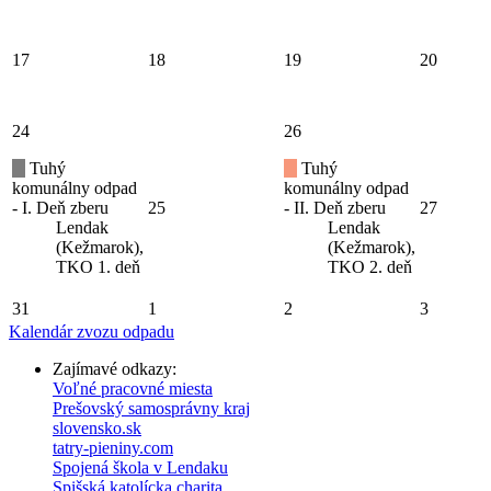
17
18
19
20
24
26
Tuhý
Tuhý
komunálny odpad
komunálny odpad
- I. Deň zberu
25
- II. Deň zberu
27
Lendak
Lendak
(Kežmarok),
(Kežmarok),
TKO 1. deň
TKO 2. deň
31
1
2
3
Kalendár zvozu odpadu
Zajímavé odkazy:
Voľné pracovné miesta
Prešovský samosprávny kraj
slovensko.sk
tatry-pieniny.com
Spojená škola v Lendaku
Spišská katolícka charita