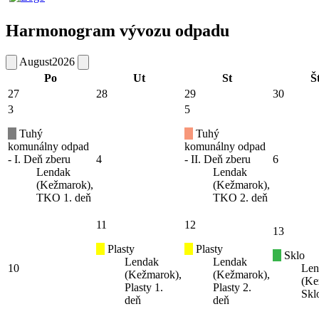
Harmonogram vývozu odpadu
August
2026
Po
Ut
St
Š
27
28
29
30
3
5
Tuhý
Tuhý
komunálny odpad
komunálny odpad
- I. Deň zberu
4
- II. Deň zberu
6
Lendak
Lendak
(Kežmarok),
(Kežmarok),
TKO 1. deň
TKO 2. deň
11
12
13
Plasty
Plasty
Sklo
Lendak
Lendak
10
Len
(Kežmarok),
(Kežmarok),
(Ke
Plasty 1.
Plasty 2.
Skl
deň
deň