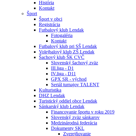
História
Kontakt
Šport
Šport v obci
Registrácia
Futbalový klub Lendak
Fotogaléria
Kontakt
Futbalový klub pri SŠ Lendak
Volejbalový klub ZŠ Lendak
Šachový klub ŠK CVČ
Slovenský šachový zväz
III.liga - D1
IV.liga - D11
GPX SR - východ
Seriál turnajov TALENT
Kulturistika
DHZ Lendak
Turistický oddiel obce Lendak
Sánkarský klub Lendak
Financovanie športu v roku 2019
Slovenský zväz sánkarov
Medzinárodná federácia
Dokumenty SKL
Zverejňovanie