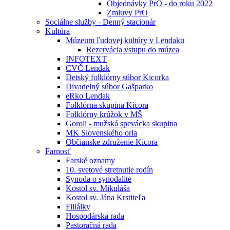
Objednávky PrO - do roku 2022
Zmluvy PrO
Sociálne služby - Denný stacionár
Kultúra
Múzeum ľudovej kultúry v Lendaku
Rezervácia vstupu do múzea
INFOTEXT
CVČ Lendak
Detský folklórny súbor Kicorka
Divadelný súbor Gašparko
eRko Lendak
Folklórna skupina Kicora
Folklórny krúžok v MŠ
Goroli - mužská spevácka skupina
MK Slovenského orla
Občianske združenie Kicora
Farnosť
Farské oznamy
10. svetové stretnutie rodín
Synoda o synodalite
Kostol sv. Mikuláša
Kostol sv. Jána Krstiteľa
Filiálky
Hospodárska rada
Pastoračná rada