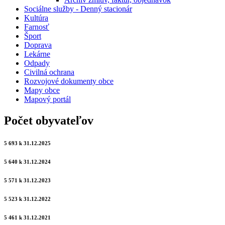
Sociálne služby - Denný stacionár
Kultúra
Farnosť
Šport
Doprava
Lekárne
Odpady
Civilná ochrana
Rozvojové dokumenty obce
Mapy obce
Mapový portál
Počet obyvateľov
5 693 k 31.12.2025
5 640 k 31.12.2024
5 571 k 31.12.2023
5 523 k 31.12.2022
5 461 k 31.12.2021