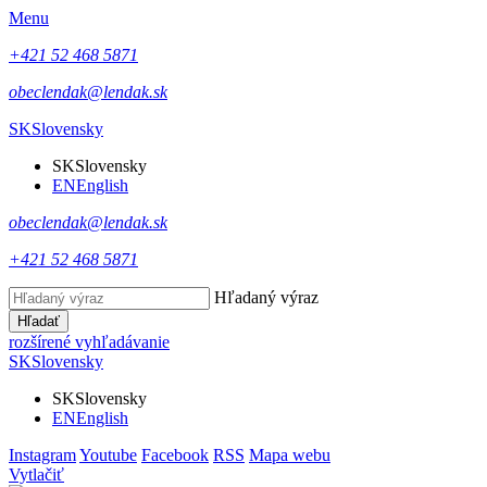
Menu
+421 52 468 5871
obeclendak@lendak.sk
SK
Slovensky
SK
Slovensky
EN
English
obeclendak@lendak.sk
+421 52 468 5871
Hľadaný výraz
Hľadať
rozšírené vyhľadávanie
SK
Slovensky
SK
Slovensky
EN
English
Instagram
Youtube
Facebook
RSS
Mapa webu
Vytlačiť