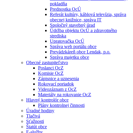
pokladňa
Prednostka OcÚ
Referát kultúry, káblová televízia, správa
obecnej knižnice, správa IT
Spoločný stavebný úrad
Údržba objektu OcÚ a zdravotného
strediska
Upratovačka OcÚ
Správa web portálu obce
Prevádzkáreň obce Lendak, p.o.
Správa majetku obce
Obecné zastupiteľstvo
Poslanci OcZ
Komisie OcZ
Zápisnice a uznesenia
Rokovací poriadok
Videozáznam z OcZ
Materiály na rokovanie OcZ
Hlavný kontrolór obce
Plány kontrolnej činnosti
Úradné hodiny
Tlačivá
Sťažnosti
Štatút obce
E-služby