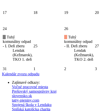
17
18
19
20
24
26
Tuhý
Tuhý
komunálny odpad
komunálny odpad
- I. Deň zberu
25
- II. Deň zberu
27
Lendak
Lendak
(Kežmarok),
(Kežmarok),
TKO 1. deň
TKO 2. deň
31
1
2
3
Kalendár zvozu odpadu
Zajímavé odkazy:
Voľné pracovné miesta
Prešovský samosprávny kraj
slovensko.sk
tatry-pieniny.com
Spojená škola v Lendaku
Spišská katolícka charita