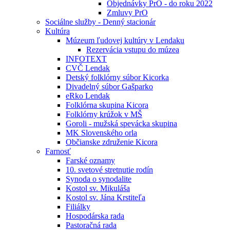
Objednávky PrO - do roku 2022
Zmluvy PrO
Sociálne služby - Denný stacionár
Kultúra
Múzeum ľudovej kultúry v Lendaku
Rezervácia vstupu do múzea
INFOTEXT
CVČ Lendak
Detský folklórny súbor Kicorka
Divadelný súbor Gašparko
eRko Lendak
Folklórna skupina Kicora
Folklórny krúžok v MŠ
Goroli - mužská spevácka skupina
MK Slovenského orla
Občianske združenie Kicora
Farnosť
Farské oznamy
10. svetové stretnutie rodín
Synoda o synodalite
Kostol sv. Mikuláša
Kostol sv. Jána Krstiteľa
Filiálky
Hospodárska rada
Pastoračná rada