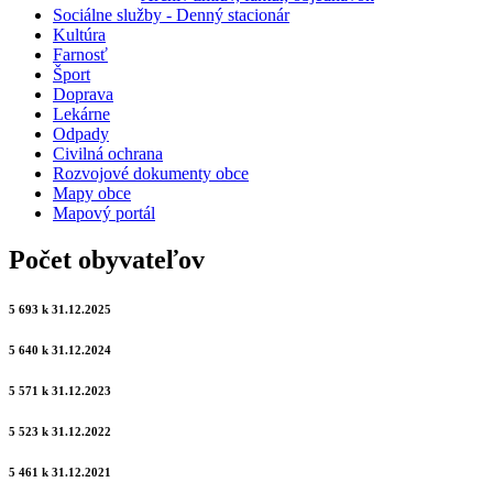
Sociálne služby - Denný stacionár
Kultúra
Farnosť
Šport
Doprava
Lekárne
Odpady
Civilná ochrana
Rozvojové dokumenty obce
Mapy obce
Mapový portál
Počet obyvateľov
5 693 k 31.12.2025
5 640 k 31.12.2024
5 571 k 31.12.2023
5 523 k 31.12.2022
5 461 k 31.12.2021