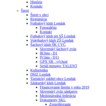
História
Kontakt
Šport
Šport v obci
Registrácia
Futbalový klub Lendak
Fotogaléria
Kontakt
Futbalový klub pri SŠ Lendak
Volejbalový klub ZŠ Lendak
Šachový klub ŠK CVČ
Slovenský šachový zväz
III.liga - D1
IV.liga - D11
GPX SR - východ
Seriál turnajov TALENT
Kulturistika
DHZ Lendak
Turistický oddiel obce Lendak
Sánkarský klub Lendak
Financovanie športu v roku 2019
Slovenský zväz sánkarov
Medzinárodná federácia
Dokumenty SKL
Zverejňovanie