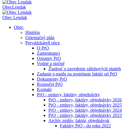
Obec
Lendak
Obec Lendak
Obec
História
Orientačný plán
Prevádzkáreň obce
O PrO
Zamestnanci
Oznamy PrO
Vodné a stočné
Žiadosť o zavedenie zálohových platieb
Zadanie e-mailu na posielanie faktúr od PrO
Dokumenty PrO
Rozpočet PrO
Kontakt
PrO - zmluvy, faktúry, objednávky
PrO - zmluvy, faktúry, objednávky 2026
PrO - zmluvy, faktúry, objednávky 2025
PrO - zmluvy, faktúry, objednávky 2024
PrO - zmluvy, faktúry, objednávky 2023
Archív zmlúv, faktúr, objednávok
Faktúry PrO - do roku 2022