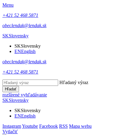
Menu
+421 52 468 5871
obeclendak@lendak.sk
SK
Slovensky
SK
Slovensky
EN
English
obeclendak@lendak.sk
+421 52 468 5871
Hľadaný výraz
Hľadať
rozšírené vyhľadávanie
SK
Slovensky
SK
Slovensky
EN
English
Instagram
Youtube
Facebook
RSS
Mapa webu
Vytlačiť