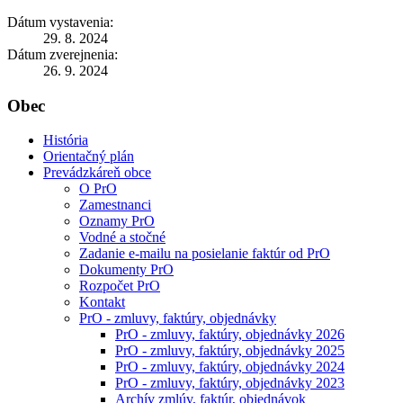
Dátum vystavenia:
29. 8. 2024
Dátum zverejnenia:
26. 9. 2024
Obec
História
Orientačný plán
Prevádzkáreň obce
O PrO
Zamestnanci
Oznamy PrO
Vodné a stočné
Zadanie e-mailu na posielanie faktúr od PrO
Dokumenty PrO
Rozpočet PrO
Kontakt
PrO - zmluvy, faktúry, objednávky
PrO - zmluvy, faktúry, objednávky 2026
PrO - zmluvy, faktúry, objednávky 2025
PrO - zmluvy, faktúry, objednávky 2024
PrO - zmluvy, faktúry, objednávky 2023
Archív zmlúv, faktúr, objednávok