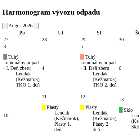
Harmonogram vývozu odpadu
August
2026
Po
Ut
St
Š
27
28
29
30
3
5
Tuhý
Tuhý
komunálny odpad
komunálny odpad
- I. Deň zberu
4
- II. Deň zberu
6
Lendak
Lendak
(Kežmarok),
(Kežmarok),
TKO 1. deň
TKO 2. deň
11
12
13
Plasty
Plasty
Sklo
Lendak
Lendak
10
Len
(Kežmarok),
(Kežmarok),
(Ke
Plasty 1.
Plasty 2.
Skl
deň
deň