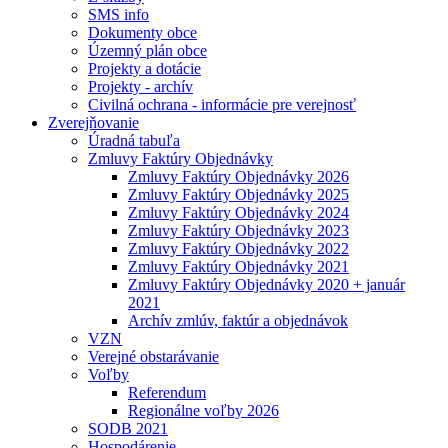
SMS info
Dokumenty obce
Územný plán obce
Projekty a dotácie
Projekty - archív
Civilná ochrana - informácie pre verejnosť
Zverejňovanie
Úradná tabuľa
Zmluvy Faktúry Objednávky
Zmluvy Faktúry Objednávky 2026
Zmluvy Faktúry Objednávky 2025
Zmluvy Faktúry Objednávky 2024
Zmluvy Faktúry Objednávky 2023
Zmluvy Faktúry Objednávky 2022
Zmluvy Faktúry Objednávky 2021
Zmluvy Faktúry Objednávky 2020 + január
2021
Archív zmlúv, faktúr a objednávok
VZN
Verejné obstarávanie
Voľby
Referendum
Regionálne voľby 2026
SODB 2021
Hospodárenie