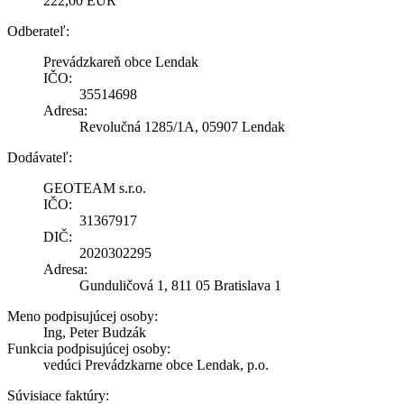
222,00 EUR
Odberateľ:
Prevádzkareň obce Lendak
IČO:
35514698
Adresa:
Revolučná 1285/1A, 05907 Lendak
Dodávateľ:
GEOTEAM s.r.o.
IČO:
31367917
DIČ:
2020302295
Adresa:
Gunduličová 1, 811 05 Bratislava 1
Meno podpisujúcej osoby:
Ing, Peter Budzák
Funkcia podpisujúcej osoby:
vedúci Prevádzkarne obce Lendak, p.o.
Súvisiace faktúry: