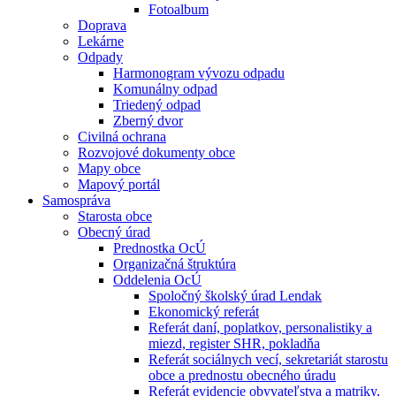
Fotoalbum
Doprava
Lekárne
Odpady
Harmonogram vývozu odpadu
Komunálny odpad
Triedený odpad
Zberný dvor
Civilná ochrana
Rozvojové dokumenty obce
Mapy obce
Mapový portál
Samospráva
Starosta obce
Obecný úrad
Prednostka OcÚ
Organizačná štruktúra
Oddelenia OcÚ
Spoločný školský úrad Lendak
Ekonomický referát
Referát daní, poplatkov, personalistiky a
miezd, register SHR, pokladňa
Referát sociálnych vecí, sekretariát starostu
obce a prednostu obecného úradu
Referát evidencie obyvateľstva a matriky,