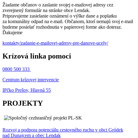
Žiadame občanov o zaslanie svojej e-mailovej adresy cez
zverejnený formulár na stránke obce Lendak.
Pripravujeme zasielanie oznámení o výške dane a poplatku
za komunálny odpad na e-mail. Občanom, ktorí nemajú svoj e-mail
budeme posielať rozhodnutia v papierovej forme ako doteraz.
Ďakujeme
kontakty/zadanie-e-mailovej-adresy-pre-danove-ucely/
Krízová linka pomoci
0800 500 333
Centrum krízovej intervencie
IPčko Prešov, Hlavná 55
PROJEKTY
Rozvoj a podpora potenciálu cestovného ruchu v obci Gródek
nad Dunajcem a obec Lendak