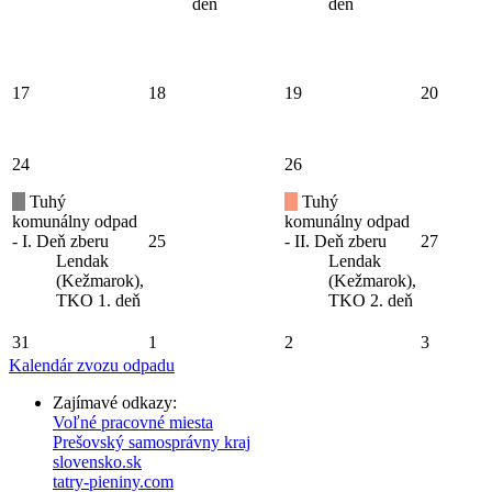
deň
deň
17
18
19
20
24
26
Tuhý
Tuhý
komunálny odpad
komunálny odpad
- I. Deň zberu
25
- II. Deň zberu
27
Lendak
Lendak
(Kežmarok),
(Kežmarok),
TKO 1. deň
TKO 2. deň
31
1
2
3
Kalendár zvozu odpadu
Zajímavé odkazy:
Voľné pracovné miesta
Prešovský samosprávny kraj
slovensko.sk
tatry-pieniny.com