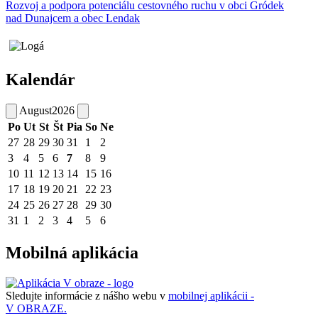
Rozvoj a podpora potenciálu cestovného ruchu v obci Gródek
nad Dunajcem a obec Lendak
Kalendár
August
2026
Po
Ut
St
Št
Pia
So
Ne
27
28
29
30
31
1
2
3
4
5
6
7
8
9
10
11
12
13
14
15
16
17
18
19
20
21
22
23
24
25
26
27
28
29
30
31
1
2
3
4
5
6
Mobilná aplikácia
Sledujte informácie z nášho webu v
mobilnej aplikácii -
V OBRAZE.