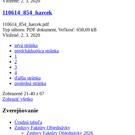
Vložené:
2. 3. 2020
110614_854_harcek
110614_854_harcek.pdf
Typ súboru: PDF dokument, Veľkosť: 658,69 kB
Vložené:
2. 3. 2020
prvá stránka
predchádzajúca stránka
1
2
3
4
ďalšia stránka
posledná stránka
Zobrazené
21
-
40
z 67
Zobraziť všetko
Zverejňovanie
Úradná tabuľa
Zmluvy Faktúry Objednávky
Zmluvy Faktúry Objednávky 2026