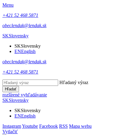
Menu
+421 52 468 5871
obeclendak@lendak.sk
SK
Slovensky
SK
Slovensky
EN
English
obeclendak@lendak.sk
+421 52 468 5871
Hľadaný výraz
Hľadať
rozšírené vyhľadávanie
SK
Slovensky
SK
Slovensky
EN
English
Instagram
Youtube
Facebook
RSS
Mapa webu
Vytlačiť