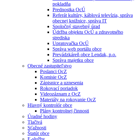
pokladňa
Prednostka OcÚ
Referát kultúry, káblová televízia, správa
obecnej knižnice, správa IT
Spoločný stavebný úrad
Údržba objektu OcÚ a zdravotného
strediska
Upratovačka OcÚ
Správa web portálu obce
Prevádzkáreň obce Lendak, p.o.
Správa majetku obce
Obecné zastupiteľstvo
Poslanci OcZ
Komisie OcZ
Zápisnice a uznesenia
Rokovací poriadok
Videozáznam z OcZ
Materiály na rokovanie OcZ
Hlavný kontrolór obce
Plány kontrolnej činnosti
Úradné hodiny
Tlačivá
Sťažnosti
Štatút obce
E-služby