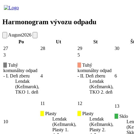
Harmonogram vývozu odpadu
August
2026
Po
Ut
St
Š
27
28
29
30
3
5
Tuhý
Tuhý
komunálny odpad
komunálny odpad
- I. Deň zberu
4
- II. Deň zberu
6
Lendak
Lendak
(Kežmarok),
(Kežmarok),
TKO 1. deň
TKO 2. deň
11
12
13
Plasty
Plasty
Sklo
Lendak
Lendak
10
Len
(Kežmarok),
(Kežmarok),
(Ke
Plasty 1.
Plasty 2.
Skl