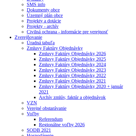
SMS info
Dokumenty obce
Územný plán obce
Projekty a dotácie
Projekty - archív
Civilná ochrana - informácie pre verejnosť
Zverejňovanie
Úradná tabuľa
Zmluvy Faktúry Objednávky
Zmluvy Faktúry Objednávky 2026
Zmluvy Faktúry Objednávky 2025
Zmluvy Faktúry Objednávky 2024
Zmluvy Faktúry Objednávky 2023
Zmluvy Faktúry Objednávky 2022
Zmluvy Faktúry Objednávky 2021
Zmluvy Faktúry Objednávky 2020 + január
2021
Archív zmlúv, faktúr a objednávok
VZN
Verejné obstarávanie
Voľby
Referendum
Regionálne voľby 2026
SODB 2021
Hospodárenie