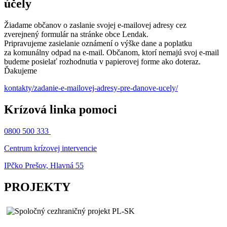
účely
Žiadame občanov o zaslanie svojej e-mailovej adresy cez
zverejnený formulár na stránke obce Lendak.
Pripravujeme zasielanie oznámení o výške dane a poplatku
za komunálny odpad na e-mail. Občanom, ktorí nemajú svoj e-mail
budeme posielať rozhodnutia v papierovej forme ako doteraz.
Ďakujeme
kontakty/zadanie-e-mailovej-adresy-pre-danove-ucely/
Krízová linka pomoci
0800 500 333
Centrum krízovej intervencie
IPčko Prešov, Hlavná 55
PROJEKTY