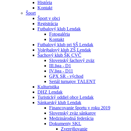
História
Kontakt
Šport
Šport v obci
Registrácia
Futbalový klub Lendak
Fotogaléria
Kontakt
Futbalový klub pri SŠ Lendak
Volejbalový klub ZŠ Lendak
Šachový klub ŠK CVČ
Slovenský šachový zväz
III.liga - D1
IV.liga - D11
GPX SR - východ
Seriál turnajov TALENT
Kulturistika
DHZ Lendak
Turistický oddiel obce Lendak
Sánkarský klub Lendak
Financovanie športu v roku 2019
Slovenský zväz sánkarov
Medzinárodná federácia
Dokumenty SKL
Zverejňovanie