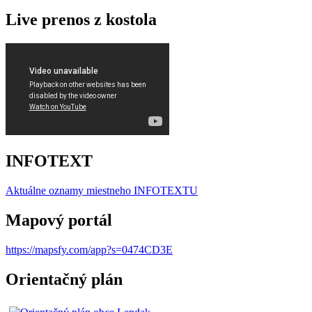
Live prenos z kostola
INFOTEXT
Aktuálne oznamy miestneho I
NFOTEXTU
Mapový portál
https://mapsfy.com/app?s=0474CD3E
Orientačný plán