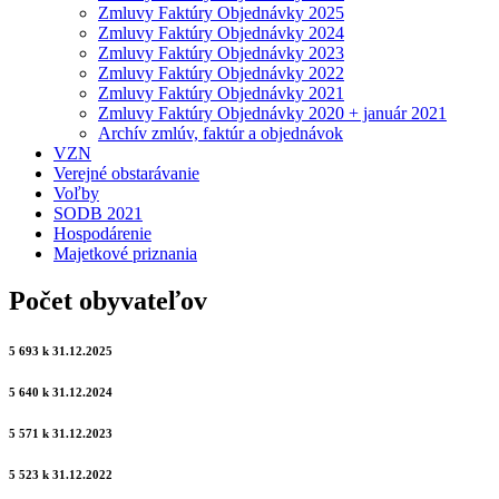
Zmluvy Faktúry Objednávky 2025
Zmluvy Faktúry Objednávky 2024
Zmluvy Faktúry Objednávky 2023
Zmluvy Faktúry Objednávky 2022
Zmluvy Faktúry Objednávky 2021
Zmluvy Faktúry Objednávky 2020 + január 2021
Archív zmlúv, faktúr a objednávok
VZN
Verejné obstarávanie
Voľby
SODB 2021
Hospodárenie
Majetkové priznania
Počet obyvateľov
5 693 k 31.12.2025
5 640 k 31.12.2024
5 571 k 31.12.2023
5 523 k 31.12.2022