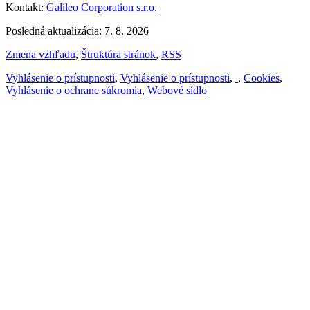
Kontakt:
Galileo Corporation s.r.o.
Posledná aktualizácia: 7. 8. 2026
Zmena vzhľadu
,
Štruktúra stránok
,
RSS
Vyhlásenie o prístupnosti
,
Vyhlásenie o prístupnosti
,
,
Cookies
,
Vyhlásenie o ochrane súkromia
,
Webové sídlo