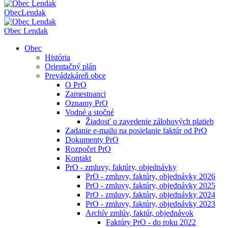
Obec
Lendak
Obec Lendak
Obec
História
Orientačný plán
Prevádzkáreň obce
O PrO
Zamestnanci
Oznamy PrO
Vodné a stočné
Žiadosť o zavedenie zálohových platieb
Zadanie e-mailu na posielanie faktúr od PrO
Dokumenty PrO
Rozpočet PrO
Kontakt
PrO - zmluvy, faktúry, objednávky
PrO - zmluvy, faktúry, objednávky 2026
PrO - zmluvy, faktúry, objednávky 2025
PrO - zmluvy, faktúry, objednávky 2024
PrO - zmluvy, faktúry, objednávky 2023
Archív zmlúv, faktúr, objednávok
Faktúry PrO - do roku 2022