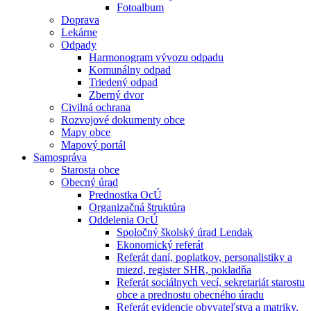
Fotoalbum
Doprava
Lekárne
Odpady
Harmonogram vývozu odpadu
Komunálny odpad
Triedený odpad
Zberný dvor
Civilná ochrana
Rozvojové dokumenty obce
Mapy obce
Mapový portál
Samospráva
Starosta obce
Obecný úrad
Prednostka OcÚ
Organizačná štruktúra
Oddelenia OcÚ
Spoločný školský úrad Lendak
Ekonomický referát
Referát daní, poplatkov, personalistiky a
miezd, register SHR, pokladňa
Referát sociálnych vecí, sekretariát starostu
obce a prednostu obecného úradu
Referát evidencie obyvateľstva a matriky,