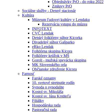
Objednávky PrO - do roku 2022
Zmluvy PrO
Sociálne služby - Denný stacionár
Kultúra
Múzeum ľudovej kultúry v Lendaku
Rezervácia vstupu do múzea
INFOTEXT
CVČ Lendak
Detský folklórny súbor Kicorka
Divadelný súbor Gašparko
eRko Lendak
Folklórna skupina Kicora
Folklórny krúžok v MŠ
Goroli - mužská spevácka skupina
MK Slovenského orla
Občianske združenie Kicora
Farnosť
Farské oznamy
10. svetové stretnutie rodín
Synoda o synodalite
Kostol sv. Mikuláša
Kostol sv. Jána Krstiteľa
Filiálky
Hospodárska rada
Pastoračná rada