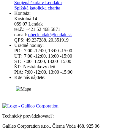
Spojená škola v Lendaku
Spišská katolícka charita
Kontakt:
Kostolná 14
059 07 Lendak
tel.č.: +421 52 468 5871
e-mail:
obeclendak@lendak.sk
GPS
:
49.237288, 20.351919
Úradné hodiny:
PO: 7:00 -12:00, 13:00 -15:00
UT: 7:00 -12:00, 13:00 -15:00
ST: 7:00 -12:00, 13:00 -15:00
ŠT: Nestránkový deň
PIA: 7:00 -12:00, 13:00 -15:00
Kde nás nájdete:
Technický prevádzkovateľ:
Galileo Corporation s.r.o., Čierna Voda 468, 925 06