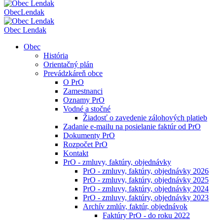
Obec
Lendak
Obec Lendak
Obec
História
Orientačný plán
Prevádzkáreň obce
O PrO
Zamestnanci
Oznamy PrO
Vodné a stočné
Žiadosť o zavedenie zálohových platieb
Zadanie e-mailu na posielanie faktúr od PrO
Dokumenty PrO
Rozpočet PrO
Kontakt
PrO - zmluvy, faktúry, objednávky
PrO - zmluvy, faktúry, objednávky 2026
PrO - zmluvy, faktúry, objednávky 2025
PrO - zmluvy, faktúry, objednávky 2024
PrO - zmluvy, faktúry, objednávky 2023
Archív zmlúv, faktúr, objednávok
Faktúry PrO - do roku 2022