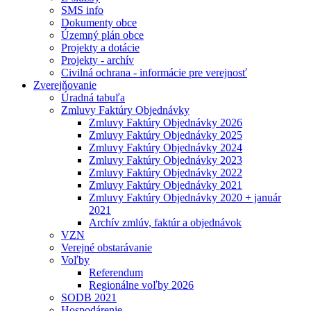
SMS info
Dokumenty obce
Územný plán obce
Projekty a dotácie
Projekty - archív
Civilná ochrana - informácie pre verejnosť
Zverejňovanie
Úradná tabuľa
Zmluvy Faktúry Objednávky
Zmluvy Faktúry Objednávky 2026
Zmluvy Faktúry Objednávky 2025
Zmluvy Faktúry Objednávky 2024
Zmluvy Faktúry Objednávky 2023
Zmluvy Faktúry Objednávky 2022
Zmluvy Faktúry Objednávky 2021
Zmluvy Faktúry Objednávky 2020 + január
2021
Archív zmlúv, faktúr a objednávok
VZN
Verejné obstarávanie
Voľby
Referendum
Regionálne voľby 2026
SODB 2021
Hospodárenie