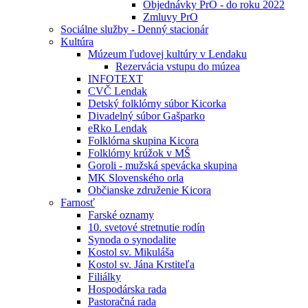
Objednávky PrO - do roku 2022
Zmluvy PrO
Sociálne služby - Denný stacionár
Kultúra
Múzeum ľudovej kultúry v Lendaku
Rezervácia vstupu do múzea
INFOTEXT
CVČ Lendak
Detský folklórny súbor Kicorka
Divadelný súbor Gašparko
eRko Lendak
Folklórna skupina Kicora
Folklórny krúžok v MŠ
Goroli - mužská spevácka skupina
MK Slovenského orla
Občianske združenie Kicora
Farnosť
Farské oznamy
10. svetové stretnutie rodín
Synoda o synodalite
Kostol sv. Mikuláša
Kostol sv. Jána Krstiteľa
Filiálky
Hospodárska rada
Pastoračná rada