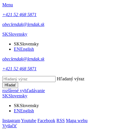
Menu
+421 52 468 5871
obeclendak@lendak.sk
SK
Slovensky
SK
Slovensky
EN
English
obeclendak@lendak.sk
+421 52 468 5871
Hľadaný výraz
Hľadať
rozšírené vyhľadávanie
SK
Slovensky
SK
Slovensky
EN
English
Instagram
Youtube
Facebook
RSS
Mapa webu
Vytlačiť