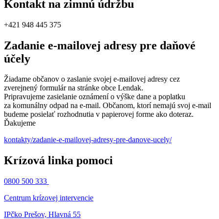
Kontakt na zimnú údržbu
+421 948 445 375
Zadanie e-mailovej adresy pre daňové
účely
Žiadame občanov o zaslanie svojej e-mailovej adresy cez
zverejnený formulár na stránke obce Lendak.
Pripravujeme zasielanie oznámení o výške dane a poplatku
za komunálny odpad na e-mail. Občanom, ktorí nemajú svoj e-mail
budeme posielať rozhodnutia v papierovej forme ako doteraz.
Ďakujeme
kontakty/zadanie-e-mailovej-adresy-pre-danove-ucely/
Krízová linka pomoci
0800 500 333
Centrum krízovej intervencie
IPčko Prešov, Hlavná 55