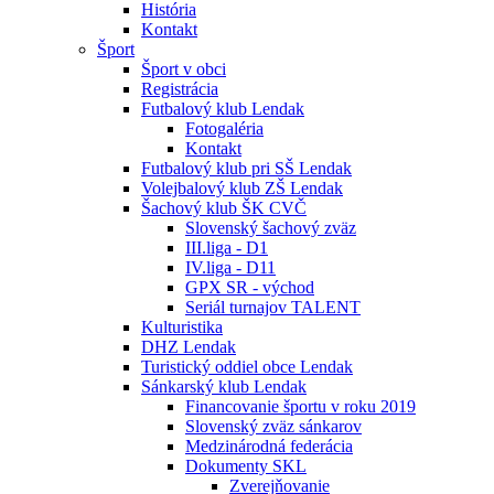
História
Kontakt
Šport
Šport v obci
Registrácia
Futbalový klub Lendak
Fotogaléria
Kontakt
Futbalový klub pri SŠ Lendak
Volejbalový klub ZŠ Lendak
Šachový klub ŠK CVČ
Slovenský šachový zväz
III.liga - D1
IV.liga - D11
GPX SR - východ
Seriál turnajov TALENT
Kulturistika
DHZ Lendak
Turistický oddiel obce Lendak
Sánkarský klub Lendak
Financovanie športu v roku 2019
Slovenský zväz sánkarov
Medzinárodná federácia
Dokumenty SKL
Zverejňovanie