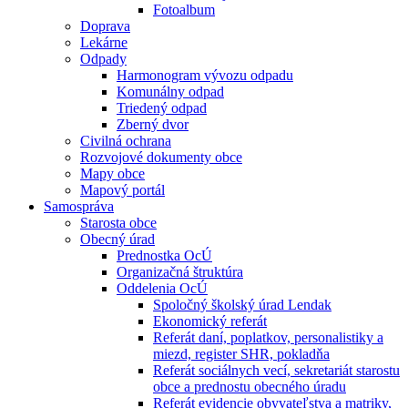
Fotoalbum
Doprava
Lekárne
Odpady
Harmonogram vývozu odpadu
Komunálny odpad
Triedený odpad
Zberný dvor
Civilná ochrana
Rozvojové dokumenty obce
Mapy obce
Mapový portál
Samospráva
Starosta obce
Obecný úrad
Prednostka OcÚ
Organizačná štruktúra
Oddelenia OcÚ
Spoločný školský úrad Lendak
Ekonomický referát
Referát daní, poplatkov, personalistiky a
miezd, register SHR, pokladňa
Referát sociálnych vecí, sekretariát starostu
obce a prednostu obecného úradu
Referát evidencie obyvateľstva a matriky,