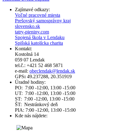
Zajímavé odkazy:
Voľné pracovné miesta
Prešovský samosprávny kraj
slovensko.sk
tatry-pieniny.com
Spojená škola v Lendaku
Spišská katolícka charita
Kontakt:
Kostolná 14
059 07 Lendak
tel.č.: +421 52 468 5871
e-mail:
obeclendak@lendak.sk
GPS
:
49.237288, 20.351919
Úradné hodiny:
PO: 7:00 -12:00, 13:00 -15:00
UT: 7:00 -12:00, 13:00 -15:00
ST: 7:00 -12:00, 13:00 -15:00
ŠT: Nestránkový deň
PIA: 7:00 -12:00, 13:00 -15:00
Kde nás nájdete: