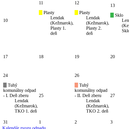
11
12
13
Plasty
Plasty
Sklo
Lendak
Lendak
10
Len
(Kežmarok),
(Kežmarok),
(Ke
Plasty 1.
Plasty 2.
Skl
deň
deň
17
18
19
20
24
26
Tuhý
Tuhý
komunálny odpad
komunálny odpad
- I. Deň zberu
25
- II. Deň zberu
27
Lendak
Lendak
(Kežmarok),
(Kežmarok),
TKO 1. deň
TKO 2. deň
31
1
2
3
Kalendár zvozu odpadu