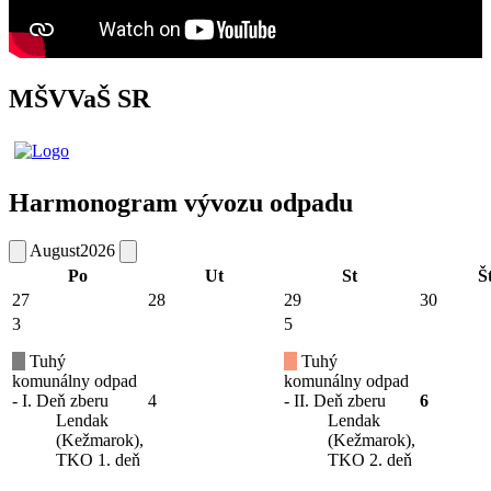
MŠVVaŠ SR
Harmonogram vývozu odpadu
August
2026
Po
Ut
St
Š
27
28
29
30
3
5
Tuhý
Tuhý
komunálny odpad
komunálny odpad
- I. Deň zberu
4
- II. Deň zberu
6
Lendak
Lendak
(Kežmarok),
(Kežmarok),
TKO 1. deň
TKO 2. deň