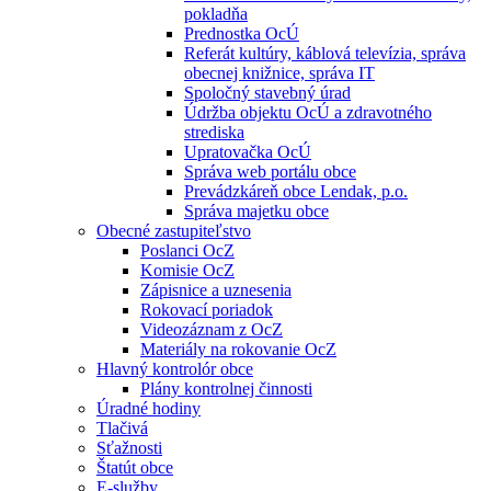
pokladňa
Prednostka OcÚ
Referát kultúry, káblová televízia, správa
obecnej knižnice, správa IT
Spoločný stavebný úrad
Údržba objektu OcÚ a zdravotného
strediska
Upratovačka OcÚ
Správa web portálu obce
Prevádzkáreň obce Lendak, p.o.
Správa majetku obce
Obecné zastupiteľstvo
Poslanci OcZ
Komisie OcZ
Zápisnice a uznesenia
Rokovací poriadok
Videozáznam z OcZ
Materiály na rokovanie OcZ
Hlavný kontrolór obce
Plány kontrolnej činnosti
Úradné hodiny
Tlačivá
Sťažnosti
Štatút obce
E-služby