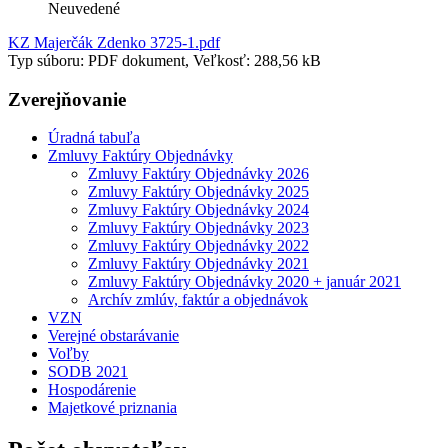
Neuvedené
KZ Majerčák Zdenko 3725-1.pdf
Typ súboru: PDF dokument, Veľkosť: 288,56 kB
Zverejňovanie
Úradná tabuľa
Zmluvy Faktúry Objednávky
Zmluvy Faktúry Objednávky 2026
Zmluvy Faktúry Objednávky 2025
Zmluvy Faktúry Objednávky 2024
Zmluvy Faktúry Objednávky 2023
Zmluvy Faktúry Objednávky 2022
Zmluvy Faktúry Objednávky 2021
Zmluvy Faktúry Objednávky 2020 + január 2021
Archív zmlúv, faktúr a objednávok
VZN
Verejné obstarávanie
Voľby
SODB 2021
Hospodárenie
Majetkové priznania