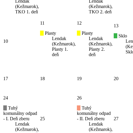
Lendak
Lendak
(Kežmarok),
(Kežmarok),
TKO 1. deň
TKO 2. deň
11
12
13
Plasty
Plasty
Sklo
Lendak
Lendak
10
Len
(Kežmarok),
(Kežmarok),
(Ke
Plasty 1.
Plasty 2.
Skl
deň
deň
17
18
19
20
24
26
Tuhý
Tuhý
komunálny odpad
komunálny odpad
- I. Deň zberu
25
- II. Deň zberu
27
Lendak
Lendak
(Kežmarok),
(Kežmarok),