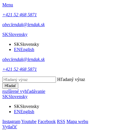
Menu
+421 52 468 5871
obeclendak@lendak.sk
SK
Slovensky
SK
Slovensky
EN
English
obeclendak@lendak.sk
+421 52 468 5871
Hľadaný výraz
Hľadať
rozšírené vyhľadávanie
SK
Slovensky
SK
Slovensky
EN
English
Instagram
Youtube
Facebook
RSS
Mapa webu
Vytlačiť