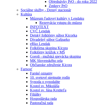
Objednávky PrO - do roku 2022
Zmluvy PrO
Sociálne služby - Denný stacionár
Kultúra
Múzeum ľudovej kultúry v Lendaku
Rezervácia vstupu do múzea
INFOTEXT
CVČ Lendak
Detský folklórny súbor Kicorka
Divadelný súbor Gašparko
eRko Lendak
Folklórna skupina Kicora
Folklórny krúžok v MŠ
Goroli - mužská spevácka skupina
MK Slovenského orla
Občianske združenie Kicora
Farnosť
Farské oznamy
10. svetové stretnutie rodín
Synoda o synodalite
Kostol sv. Mikuláša
Kostol sv. Jána Krstiteľa
Filiálky
Hospodárska rada
Pastoračná rada