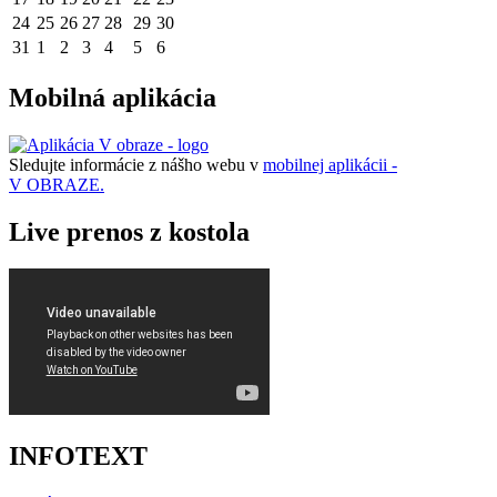
24
25
26
27
28
29
30
31
1
2
3
4
5
6
Mobilná aplikácia
Sledujte informácie z nášho webu v
mobilnej aplikácii -
V OBRAZE.
Live prenos z kostola
INFOTEXT