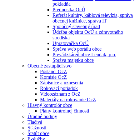
pokladňa
Prednostka OcÚ
Referát kultúry, káblová televízia, správa
obecnej knižnice, správa IT
Spoločný stavebný úrad
Údržba objektu OcÚ a zdravotného
strediska
Upratovačka OcÚ
Správa web portálu obce
Prevádzkáreň obce Lendak, p.o.
Správa majetku obce
Obecné zastupiteľstvo
Poslanci OcZ
Komisie OcZ
Zápisnice a uznesenia
Rokovací poriadok
Videozáznam z OcZ
Materiály na rokovanie OcZ
Hlavný kontrolór obce
Plány kontrolnej činnosti
Úradné hodiny
Tlačivá
Sťažnosti
Štatút obce
E-služby