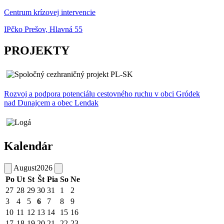
Centrum krízovej intervencie
IPčko Prešov, Hlavná 55
PROJEKTY
Rozvoj a podpora potenciálu cestovného ruchu v obci Gródek
nad Dunajcem a obec Lendak
Kalendár
August
2026
Po
Ut
St
Št
Pia
So
Ne
27
28
29
30
31
1
2
3
4
5
6
7
8
9
10
11
12
13
14
15
16
17
18
19
20
21
22
23