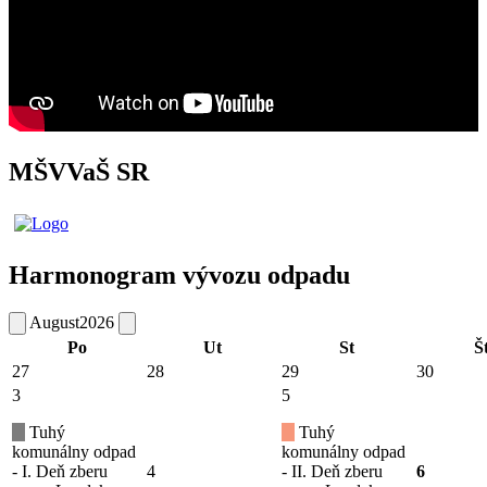
MŠVVaŠ SR
Harmonogram vývozu odpadu
August
2026
Po
Ut
St
Š
27
28
29
30
3
5
Tuhý
Tuhý
komunálny odpad
komunálny odpad
- I. Deň zberu
4
- II. Deň zberu
6