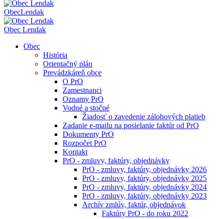
Obec
Lendak
Obec Lendak
Obec
História
Orientačný plán
Prevádzkáreň obce
O PrO
Zamestnanci
Oznamy PrO
Vodné a stočné
Žiadosť o zavedenie zálohových platieb
Zadanie e-mailu na posielanie faktúr od PrO
Dokumenty PrO
Rozpočet PrO
Kontakt
PrO - zmluvy, faktúry, objednávky
PrO - zmluvy, faktúry, objednávky 2026
PrO - zmluvy, faktúry, objednávky 2025
PrO - zmluvy, faktúry, objednávky 2024
PrO - zmluvy, faktúry, objednávky 2023
Archív zmlúv, faktúr, objednávok
Faktúry PrO - do roku 2022