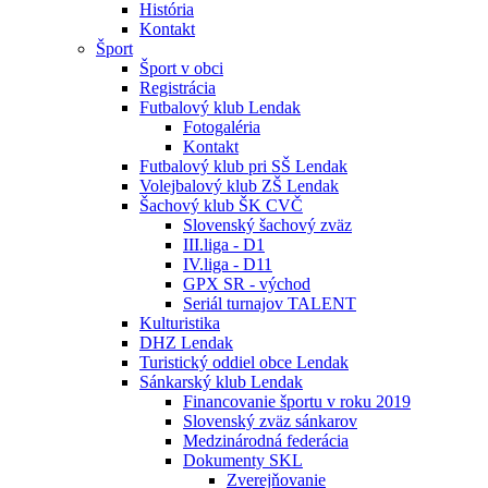
História
Kontakt
Šport
Šport v obci
Registrácia
Futbalový klub Lendak
Fotogaléria
Kontakt
Futbalový klub pri SŠ Lendak
Volejbalový klub ZŠ Lendak
Šachový klub ŠK CVČ
Slovenský šachový zväz
III.liga - D1
IV.liga - D11
GPX SR - východ
Seriál turnajov TALENT
Kulturistika
DHZ Lendak
Turistický oddiel obce Lendak
Sánkarský klub Lendak
Financovanie športu v roku 2019
Slovenský zväz sánkarov
Medzinárodná federácia
Dokumenty SKL
Zverejňovanie