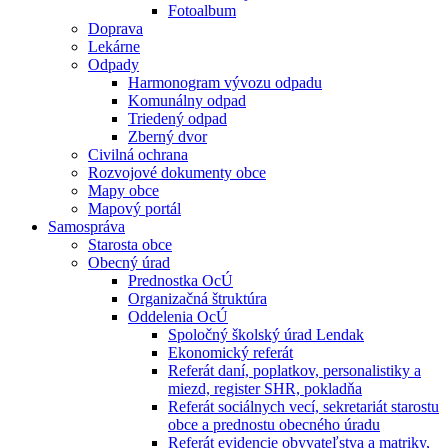
Fotoalbum
Doprava
Lekárne
Odpady
Harmonogram vývozu odpadu
Komunálny odpad
Triedený odpad
Zberný dvor
Civilná ochrana
Rozvojové dokumenty obce
Mapy obce
Mapový portál
Samospráva
Starosta obce
Obecný úrad
Prednostka OcÚ
Organizačná štruktúra
Oddelenia OcÚ
Spoločný školský úrad Lendak
Ekonomický referát
Referát daní, poplatkov, personalistiky a
miezd, register SHR, pokladňa
Referát sociálnych vecí, sekretariát starostu
obce a prednostu obecného úradu
Referát evidencie obyvateľstva a matriky,