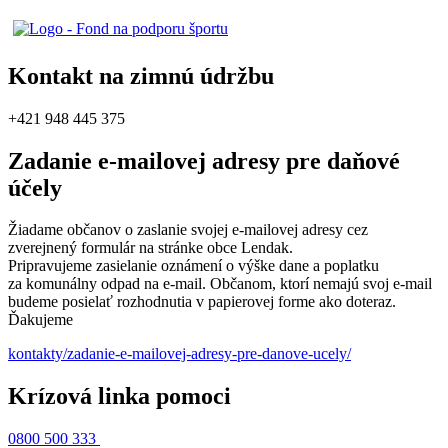
Kontakt na zimnú údržbu
+421 948 445 375
Zadanie e-mailovej adresy pre daňové
účely
Žiadame občanov o zaslanie svojej e-mailovej adresy cez
zverejnený formulár na stránke obce Lendak.
Pripravujeme zasielanie oznámení o výške dane a poplatku
za komunálny odpad na e-mail. Občanom, ktorí nemajú svoj e-mail
budeme posielať rozhodnutia v papierovej forme ako doteraz.
Ďakujeme
kontakty/zadanie-e-mailovej-adresy-pre-danove-ucely/
Krízová linka pomoci
0800 500 333