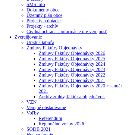
SMS info
Dokumenty obce
Územný plán obce
Projekty a dotácie
Projekty - archív
Civilná ochrana - informácie pre verejnosť
Zverejňovanie
Úradná tabuľa
Zmluvy Faktúry Objednávky
Zmluvy Faktúry Objednávky 2026
Zmluvy Faktúry Objednávky 2025
Zmluvy Faktúry Objednávky 2024
Zmluvy Faktúry Objednávky 2023
Zmluvy Faktúry Objednávky 2022
Zmluvy Faktúry Objednávky 2021
Zmluvy Faktúry Objednávky 2020 + január
2021
Archív zmlúv, faktúr a objednávok
VZN
Verejné obstarávanie
Voľby
Referendum
Regionálne voľby 2026
SODB 2021
Hospodárenie