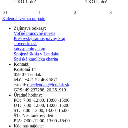
TKO 1. deň
TKO 2. deň
31
1
2
3
Kalendár zvozu odpadu
Zajímavé odkazy:
Voľné pracovné miesta
Prešovský samosprávny kraj
slovensko.sk
tatry-pieniny.com
Spojená škola v Lendaku
Spišská katolícka charita
Kontakt:
Kostolná 14
059 07 Lendak
tel.č.: +421 52 468 5871
e-mail:
obeclendak@lendak.sk
GPS
:
49.237288, 20.351919
Úradné hodiny:
PO: 7:00 -12:00, 13:00 -15:00
UT: 7:00 -12:00, 13:00 -15:00
ST: 7:00 -12:00, 13:00 -15:00
ŠT: Nestránkový deň
PIA: 7:00 -12:00, 13:00 -15:00
Kde nás nájdete: