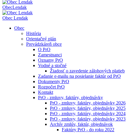
Obec
Lendak
Obec Lendak
Obec
História
Orientačný plán
Prevádzkáreň obce
O PrO
Zamestnanci
Oznamy PrO
Vodné a stočné
Žiadosť o zavedenie zálohových platieb
Zadanie e-mailu na posielanie faktúr od PrO
Dokumenty PrO
Rozpočet PrO
Kontakt
PrO - zmluvy, faktúry, objednávky
PrO - zmluvy, faktúry, objednávky 2026
PrO - zmluvy, faktúry, objednávky 2025
PrO - zmluvy, faktúry, objednávky 2024
PrO - zmluvy, faktúry, objednávky 2023
Archív zmlúv, faktúr, objednávok
Faktúry PrO - do roku 2022