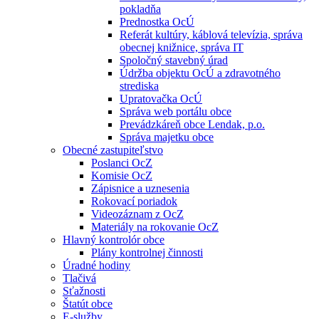
pokladňa
Prednostka OcÚ
Referát kultúry, káblová televízia, správa
obecnej knižnice, správa IT
Spoločný stavebný úrad
Údržba objektu OcÚ a zdravotného
strediska
Upratovačka OcÚ
Správa web portálu obce
Prevádzkáreň obce Lendak, p.o.
Správa majetku obce
Obecné zastupiteľstvo
Poslanci OcZ
Komisie OcZ
Zápisnice a uznesenia
Rokovací poriadok
Videozáznam z OcZ
Materiály na rokovanie OcZ
Hlavný kontrolór obce
Plány kontrolnej činnosti
Úradné hodiny
Tlačivá
Sťažnosti
Štatút obce
E-služby