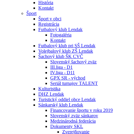
História
Kontakt
Šport
Šport v obci
Registrácia
Futbalový klub Lendak
Fotogaléria
Kontakt
Futbalový klub pri SŠ Lendak
Volejbalový klub ZŠ Lendak
Šachový klub ŠK CVČ
Slovenský šachový zväz
III.liga - D1
IV.liga - D11
GPX SR - východ
Seriál turnajov TALENT
Kulturistika
DHZ Lendak
Turistický oddiel obce Lendak
Sánkarský klub Lendak
Financovanie športu v roku 2019
Slovenský zväz sánkarov
Medzinárodná federácia
Dokumenty SKL
Zverejňovanie