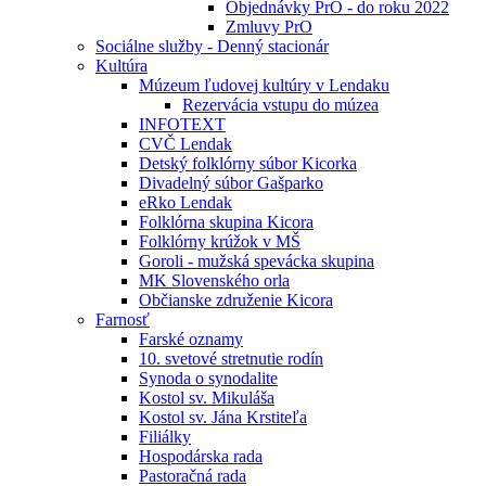
Objednávky PrO - do roku 2022
Zmluvy PrO
Sociálne služby - Denný stacionár
Kultúra
Múzeum ľudovej kultúry v Lendaku
Rezervácia vstupu do múzea
INFOTEXT
CVČ Lendak
Detský folklórny súbor Kicorka
Divadelný súbor Gašparko
eRko Lendak
Folklórna skupina Kicora
Folklórny krúžok v MŠ
Goroli - mužská spevácka skupina
MK Slovenského orla
Občianske združenie Kicora
Farnosť
Farské oznamy
10. svetové stretnutie rodín
Synoda o synodalite
Kostol sv. Mikuláša
Kostol sv. Jána Krstiteľa
Filiálky
Hospodárska rada
Pastoračná rada