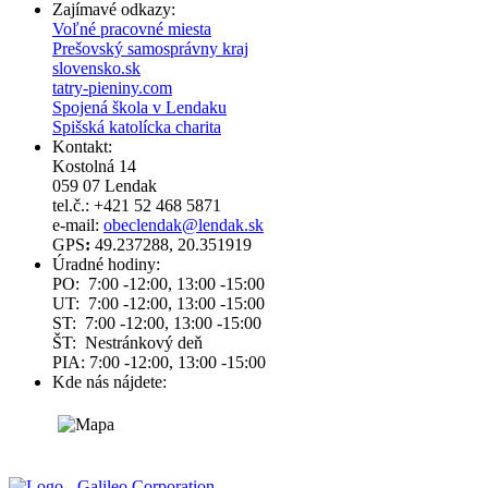
Zajímavé odkazy:
Voľné pracovné miesta
Prešovský samosprávny kraj
slovensko.sk
tatry-pieniny.com
Spojená škola v Lendaku
Spišská katolícka charita
Kontakt:
Kostolná 14
059 07 Lendak
tel.č.: +421 52 468 5871
e-mail:
obeclendak@lendak.sk
GPS
:
49.237288, 20.351919
Úradné hodiny:
PO: 7:00 -12:00, 13:00 -15:00
UT: 7:00 -12:00, 13:00 -15:00
ST: 7:00 -12:00, 13:00 -15:00
ŠT: Nestránkový deň
PIA: 7:00 -12:00, 13:00 -15:00
Kde nás nájdete: