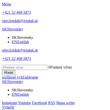
Menu
+421 52 468 5871
obeclendak@lendak.sk
SK
Slovensky
SK
Slovensky
EN
English
obeclendak@lendak.sk
+421 52 468 5871
Hľadaný výraz
Hľadať
rozšírené vyhľadávanie
SK
Slovensky
SK
Slovensky
EN
English
Instagram
Youtube
Facebook
RSS
Mapa webu
Vytlačiť