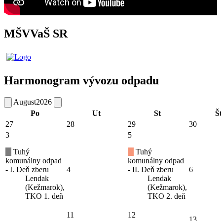
MŠVVaŠ SR
Harmonogram vývozu odpadu
August
2026
Po
Ut
St
Š
27
28
29
30
3
5
Tuhý
Tuhý
komunálny odpad
komunálny odpad
- I. Deň zberu
4
- II. Deň zberu
6
Lendak
Lendak
(Kežmarok),
(Kežmarok),
TKO 1. deň
TKO 2. deň
11
12
13