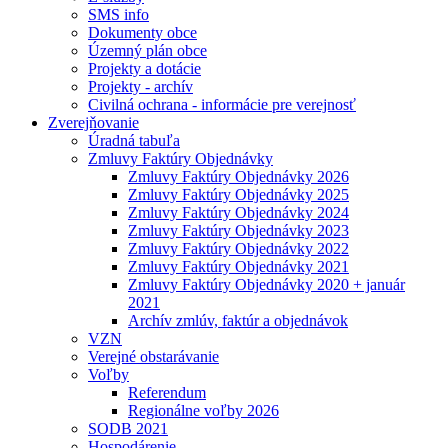
SMS info
Dokumenty obce
Územný plán obce
Projekty a dotácie
Projekty - archív
Civilná ochrana - informácie pre verejnosť
Zverejňovanie
Úradná tabuľa
Zmluvy Faktúry Objednávky
Zmluvy Faktúry Objednávky 2026
Zmluvy Faktúry Objednávky 2025
Zmluvy Faktúry Objednávky 2024
Zmluvy Faktúry Objednávky 2023
Zmluvy Faktúry Objednávky 2022
Zmluvy Faktúry Objednávky 2021
Zmluvy Faktúry Objednávky 2020 + január
2021
Archív zmlúv, faktúr a objednávok
VZN
Verejné obstarávanie
Voľby
Referendum
Regionálne voľby 2026
SODB 2021
Hospodárenie