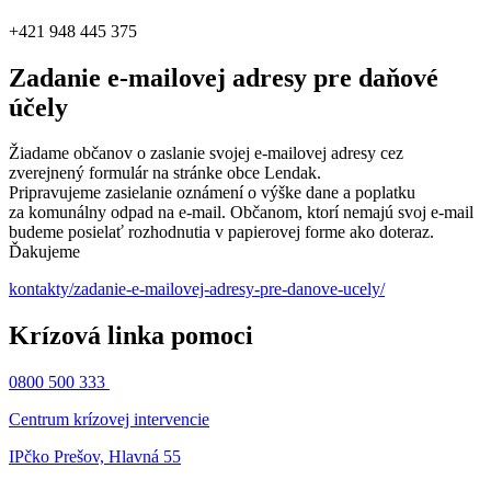
+421 948 445 375
Zadanie e-mailovej adresy pre daňové
účely
Žiadame občanov o zaslanie svojej e-mailovej adresy cez
zverejnený formulár na stránke obce Lendak.
Pripravujeme zasielanie oznámení o výške dane a poplatku
za komunálny odpad na e-mail. Občanom, ktorí nemajú svoj e-mail
budeme posielať rozhodnutia v papierovej forme ako doteraz.
Ďakujeme
kontakty/zadanie-e-mailovej-adresy-pre-danove-ucely/
Krízová linka pomoci
0800 500 333
Centrum krízovej intervencie
IPčko Prešov, Hlavná 55