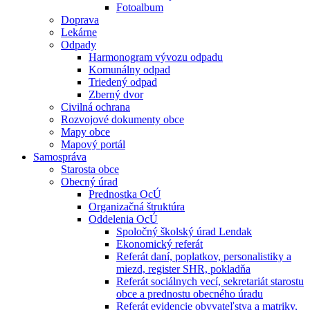
Fotoalbum
Doprava
Lekárne
Odpady
Harmonogram vývozu odpadu
Komunálny odpad
Triedený odpad
Zberný dvor
Civilná ochrana
Rozvojové dokumenty obce
Mapy obce
Mapový portál
Samospráva
Starosta obce
Obecný úrad
Prednostka OcÚ
Organizačná štruktúra
Oddelenia OcÚ
Spoločný školský úrad Lendak
Ekonomický referát
Referát daní, poplatkov, personalistiky a
miezd, register SHR, pokladňa
Referát sociálnych vecí, sekretariát starostu
obce a prednostu obecného úradu
Referát evidencie obyvateľstva a matriky,