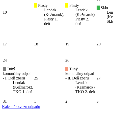
Plasty
Plasty
Sklo
Lendak
Lendak
10
Len
(Kežmarok),
(Kežmarok),
(Ke
Plasty 1.
Plasty 2.
Skl
deň
deň
17
18
19
20
24
26
Tuhý
Tuhý
komunálny odpad
komunálny odpad
- I. Deň zberu
25
- II. Deň zberu
27
Lendak
Lendak
(Kežmarok),
(Kežmarok),
TKO 1. deň
TKO 2. deň
31
1
2
3
Kalendár zvozu odpadu