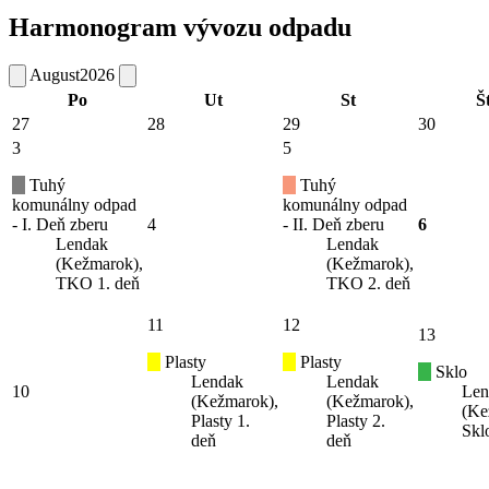
Harmonogram vývozu odpadu
August
2026
Po
Ut
St
Š
27
28
29
30
3
5
Tuhý
Tuhý
komunálny odpad
komunálny odpad
- I. Deň zberu
4
- II. Deň zberu
6
Lendak
Lendak
(Kežmarok),
(Kežmarok),
TKO 1. deň
TKO 2. deň
11
12
13
Plasty
Plasty
Sklo
Lendak
Lendak
10
Len
(Kežmarok),
(Kežmarok),
(Ke
Plasty 1.
Plasty 2.
Skl
deň
deň