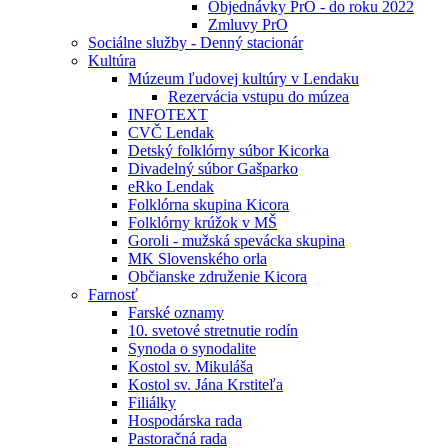
Objednávky PrO - do roku 2022
Zmluvy PrO
Sociálne služby - Denný stacionár
Kultúra
Múzeum ľudovej kultúry v Lendaku
Rezervácia vstupu do múzea
INFOTEXT
CVČ Lendak
Detský folklórny súbor Kicorka
Divadelný súbor Gašparko
eRko Lendak
Folklórna skupina Kicora
Folklórny krúžok v MŠ
Goroli - mužská spevácka skupina
MK Slovenského orla
Občianske združenie Kicora
Farnosť
Farské oznamy
10. svetové stretnutie rodín
Synoda o synodalite
Kostol sv. Mikuláša
Kostol sv. Jána Krstiteľa
Filiálky
Hospodárska rada
Pastoračná rada