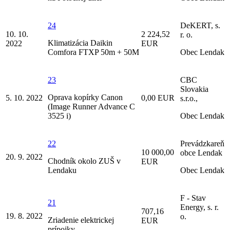
24
DeKERT, s.
10. 10.
2 224,52
r. o.
Klimatizácia Daikin
2022
EUR
Comfora FTXP 50m + 50M
Obec Lendak
23
CBC
Slovakia
Oprava kopírky Canon
5. 10. 2022
0,00 EUR
s.r.o.,
(Image Runner Advance C
3525 i)
Obec Lendak
22
Prevádzkareň
10 000,00
obce Lendak
20. 9. 2022
Chodník okolo ZUŠ v
EUR
Lendaku
Obec Lendak
F - Stav
21
Energy, s. r.
707,16
19. 8. 2022
o.
Zriadenie elektrickej
EUR
prípojky