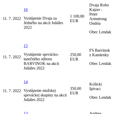
Dvaja Robo
16
Kajzer -
Peter
1 100,00
Vystúpenie Dvaja za
11. 7. 2022
Armstrong
EUR
Jedného na akcii Juliáles
Ondria
2022
Obec Lendak
15
FS Barvinok
Vystúpenie spevácko-
250,00
z Kamienky
11. 7. 2022
tanečného súboru
EUR
BARVINOK na akcii
Obec Lendak
Juliáles 2022
14
Košicki
350,00
špivaci
Vystúpenie mužskej
11. 7. 2022
EUR
speváckej skupiny na akcii
Obec Lendak
Juliáles 2022
13
Andrea