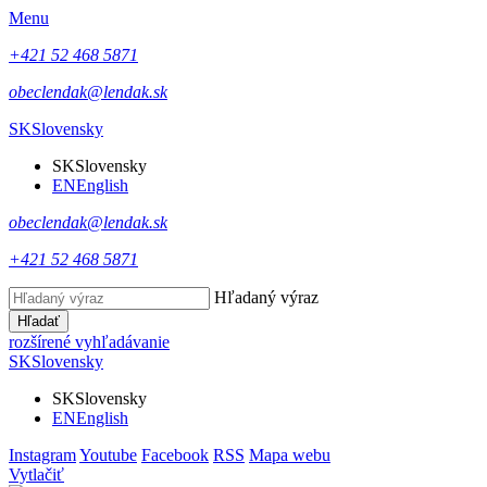
Menu
+421 52 468 5871
obeclendak@lendak.sk
SK
Slovensky
SK
Slovensky
EN
English
obeclendak@lendak.sk
+421 52 468 5871
Hľadaný výraz
Hľadať
rozšírené vyhľadávanie
SK
Slovensky
SK
Slovensky
EN
English
Instagram
Youtube
Facebook
RSS
Mapa webu
Vytlačiť