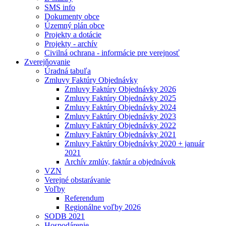
SMS info
Dokumenty obce
Územný plán obce
Projekty a dotácie
Projekty - archív
Civilná ochrana - informácie pre verejnosť
Zverejňovanie
Úradná tabuľa
Zmluvy Faktúry Objednávky
Zmluvy Faktúry Objednávky 2026
Zmluvy Faktúry Objednávky 2025
Zmluvy Faktúry Objednávky 2024
Zmluvy Faktúry Objednávky 2023
Zmluvy Faktúry Objednávky 2022
Zmluvy Faktúry Objednávky 2021
Zmluvy Faktúry Objednávky 2020 + január
2021
Archív zmlúv, faktúr a objednávok
VZN
Verejné obstarávanie
Voľby
Referendum
Regionálne voľby 2026
SODB 2021
Hospodárenie