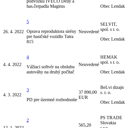
podvozku IVECO Deily a
has.čerpadla Magirus
Obec Lendak
5
SELVIT,
spol. s r. o.
Oprava reproduktora sirény
26. 4. 2022
Neuvedené
pre hasičské vozidlo Tatra
Obec Lendak
815
4
HEMAK
spol. s r. o.
4. 4. 2022
Neuvedené
Vážiaci softvér na obsluhu
autováhy na druhý počítač
Obec Lendak
BeLvi dizajn
3
37 890,00
s. r. o.
4. 3. 2022
EUR
PD pre územné rozhodnutie
Obec Lendak
PS TRADE
2
Slovakia
565,20
12. 1. 2022
s.r.o.