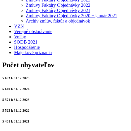
Zmluvy Faktúry Objednávky 2022
Zmluvy Faktúry Objednávky 2021
Zmluvy Faktúry Objednávky 2020 + január 2021
Archív zmlúv, faktúr a objednávok
VZN
Verejné obstarávanie
Voľby
SODB 2021
Hospodárenie
Majetkové priznania
Počet obyvateľov
5 693 k 31.12.2025
5 640 k 31.12.2024
5 571 k 31.12.2023
5 523 k 31.12.2022
5 461 k 31.12.2021