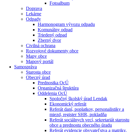
Fotoalbum
Doprava
Lekárne
Odpady
Harmonogram vývozu odpadu
Komunálny odpad
Triedený odpad
Zberný dvor
Civilná ochrana
Rozvojové dokumenty obce
Mapy obce
Mapový portál
Samospráva
Starosta obce
Obecný úrad
Prednostka OcÚ
Organizačná štruktúra
Oddelenia OcÚ
Spoločný školský úrad Lendak
Ekonomický referát
Referát daní, poplatkov, personalistiky a
miezd, register SHR, pokladňa
Referát sociálnych vecí, sekretariát starostu
obce a prednostu obecného úradu
Referát evidencie obyvateľstva a matriky,