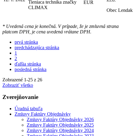
Tieniaca technika značky
EUR
CLIMAX
Obec Lendak
* Uvedená cena je konečná. V prípade, že je zmluvná strana
platcom DPH, je cena uvedená vrátane DPH.
prvá stránka
predchádzajúca stránka
1
2
ďalšia stránka
posledná stránka
Zobrazené
1
-
25
z 26
Zobraziť všetko
Zverejňovanie
Úradná tabuľa
Zmluvy Faktúry Objednávky
Zmluvy Faktúry Objednávky 2026
Zmluvy Faktúry Objednávky 2025
Zmluvy Faktúry Objednávky 2024
Zmluvy Faktúry Objednávky 2023