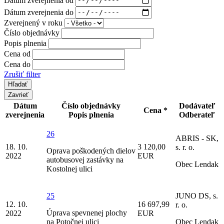
Dátum zverejnenia do
Zverejnený v roku
Číslo objednávky
Popis plnenia
Cena od
Cena do
Zrušiť filter
Zavrieť
Dátum
Číslo objednávky
Dodávateľ
Cena *
zverejnenia
Popis plnenia
Odberateľ
26
ABRIS - SK,
18. 10.
3 120,00
s. r. o.
Oprava poškodených dielov
2022
EUR
autobusovej zastávky na
Obec Lendak
Kostolnej ulici
25
JUNO DS, s.
12. 10.
16 697,99
r. o.
Úprava spevnenej plochy
2022
EUR
na Potočnej ulici
Obec Lendak