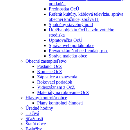
pokladňa
Prednostka OcÚ
Referát kultúry, káblová televízia, správa
obecnej knižnice, správa IT
Spoločný stavebný úrad
Údržba objektu OcÚ a zdravotného
strediska
Upratovačka OcÚ
Správa web portálu obce
Prevádzkáreň obce Lendak, p.o.
Správa majetku obce
Obecné zastupiteľstvo
Poslanci OcZ
Komisie OcZ
Zápisnice a uznesenia
Rokovací poriadok
Videozáznam z OcZ
Materiály na rokovanie OcZ
Hlavný kontrolór obce
Plány kontrolnej činnosti
Úradné hodiny
Tlačivá
Sťažnosti
Štatút obce
E-služby