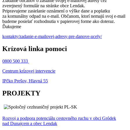
Žiadame občanov o zaslanie svojej e-mailovej adresy cez
zverejnený formulár na stránke obce Lendak.
Pripravujeme zasielanie oznámení o výške dane a poplatku
za komunálny odpad na e-mail. Občanom, ktorí nemajú svoj e-mail
budeme posielať rozhodnutia v papierovej forme ako doteraz.
Ďakujeme
kontakty/zadanie-e-mailovej-adresy-pre-danove-ucely/
Krízová linka pomoci
0800 500 333
Centrum krízovej intervencie
IPčko Prešov, Hlavná 55
PROJEKTY
Rozvoj a podpora potenciálu cestovného ruchu v obci Gródek
nad Dunajcem a obec Lendak