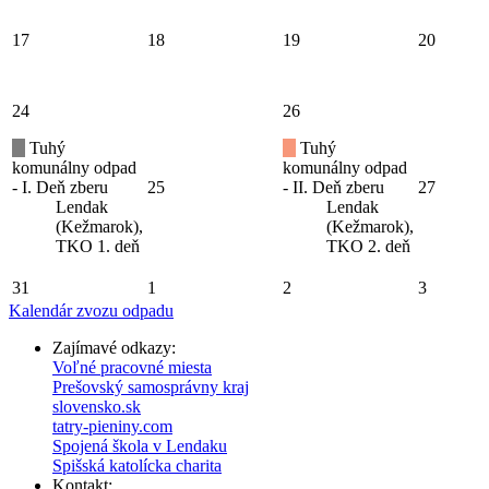
17
18
19
20
24
26
Tuhý
Tuhý
komunálny odpad
komunálny odpad
- I. Deň zberu
25
- II. Deň zberu
27
Lendak
Lendak
(Kežmarok),
(Kežmarok),
TKO 1. deň
TKO 2. deň
31
1
2
3
Kalendár zvozu odpadu
Zajímavé odkazy:
Voľné pracovné miesta
Prešovský samosprávny kraj
slovensko.sk
tatry-pieniny.com
Spojená škola v Lendaku
Spišská katolícka charita
Kontakt: