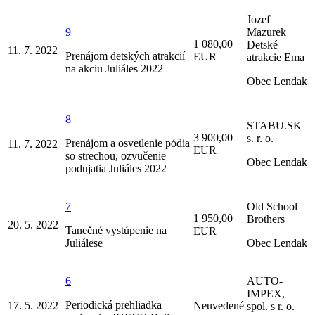
Jozef
9
Mazurek
1 080,00
Detské
11. 7. 2022
Prenájom detských atrakcií
EUR
atrakcie Ema
na akciu Juliáles 2022
Obec Lendak
8
STABU.SK
3 900,00
s. r. o.
Prenájom a osvetlenie pódia
11. 7. 2022
EUR
so strechou, ozvučenie
Obec Lendak
podujatia Juliáles 2022
7
Old School
1 950,00
Brothers
20. 5. 2022
Tanečné vystúpenie na
EUR
Juliálese
Obec Lendak
6
AUTO-
IMPEX,
Periodická prehliadka
17. 5. 2022
Neuvedené
spol. s r. o.