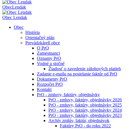
Obec
Lendak
Obec Lendak
Obec
História
Orientačný plán
Prevádzkáreň obce
O PrO
Zamestnanci
Oznamy PrO
Vodné a stočné
Žiadosť o zavedenie zálohových platieb
Zadanie e-mailu na posielanie faktúr od PrO
Dokumenty PrO
Rozpočet PrO
Kontakt
PrO - zmluvy, faktúry, objednávky
PrO - zmluvy, faktúry, objednávky 2026
PrO - zmluvy, faktúry, objednávky 2025
PrO - zmluvy, faktúry, objednávky 2024
PrO - zmluvy, faktúry, objednávky 2023
Archív zmlúv, faktúr, objednávok
Faktúry PrO - do roku 2022