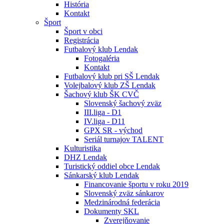
História
Kontakt
Šport
Šport v obci
Registrácia
Futbalový klub Lendak
Fotogaléria
Kontakt
Futbalový klub pri SŠ Lendak
Volejbalový klub ZŠ Lendak
Šachový klub ŠK CVČ
Slovenský šachový zväz
III.liga - D1
IV.liga - D11
GPX SR - východ
Seriál turnajov TALENT
Kulturistika
DHZ Lendak
Turistický oddiel obce Lendak
Sánkarský klub Lendak
Financovanie športu v roku 2019
Slovenský zväz sánkarov
Medzinárodná federácia
Dokumenty SKL
Zverejňovanie