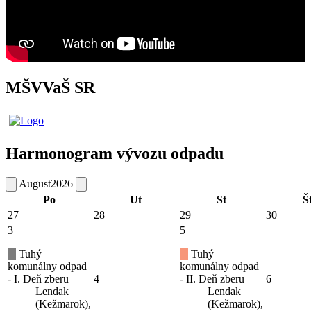
MŠVVaŠ SR
Harmonogram vývozu odpadu
August
2026
Po
Ut
St
Š
27
28
29
30
3
5
Tuhý
Tuhý
komunálny odpad
komunálny odpad
- I. Deň zberu
4
- II. Deň zberu
6
Lendak
Lendak
(Kežmarok),
(Kežmarok),