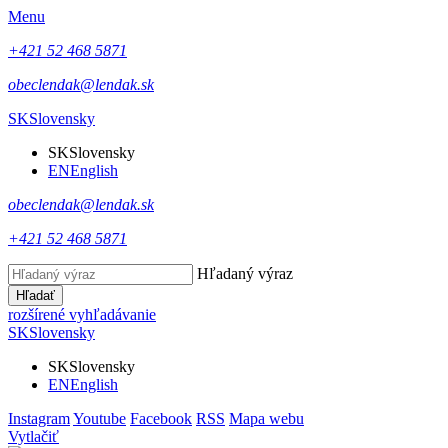
Menu
+421 52 468 5871
obeclendak@lendak.sk
SK
Slovensky
SK
Slovensky
EN
English
obeclendak@lendak.sk
+421 52 468 5871
Hľadaný výraz
Hľadať
rozšírené vyhľadávanie
SK
Slovensky
SK
Slovensky
EN
English
Instagram
Youtube
Facebook
RSS
Mapa webu
Vytlačiť