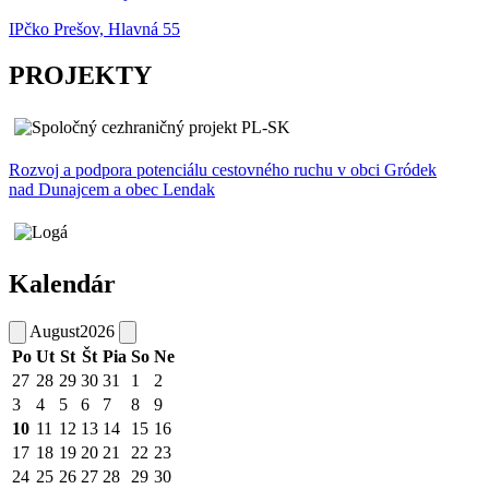
IPčko Prešov, Hlavná 55
PROJEKTY
Rozvoj a podpora potenciálu cestovného ruchu v obci Gródek
nad Dunajcem a obec Lendak
Kalendár
August
2026
Po
Ut
St
Št
Pia
So
Ne
27
28
29
30
31
1
2
3
4
5
6
7
8
9
10
11
12
13
14
15
16
17
18
19
20
21
22
23
24
25
26
27
28
29
30