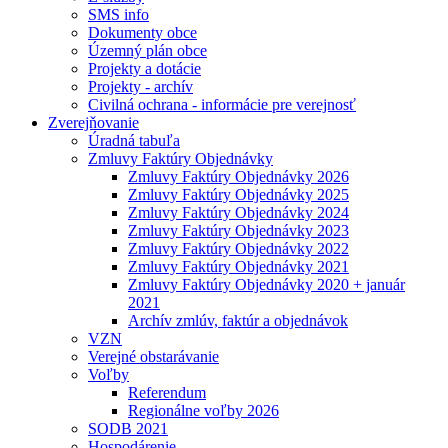
SMS info
Dokumenty obce
Územný plán obce
Projekty a dotácie
Projekty - archív
Civilná ochrana - informácie pre verejnosť
Zverejňovanie
Úradná tabuľa
Zmluvy Faktúry Objednávky
Zmluvy Faktúry Objednávky 2026
Zmluvy Faktúry Objednávky 2025
Zmluvy Faktúry Objednávky 2024
Zmluvy Faktúry Objednávky 2023
Zmluvy Faktúry Objednávky 2022
Zmluvy Faktúry Objednávky 2021
Zmluvy Faktúry Objednávky 2020 + január
2021
Archív zmlúv, faktúr a objednávok
VZN
Verejné obstarávanie
Voľby
Referendum
Regionálne voľby 2026
SODB 2021
Hospodárenie