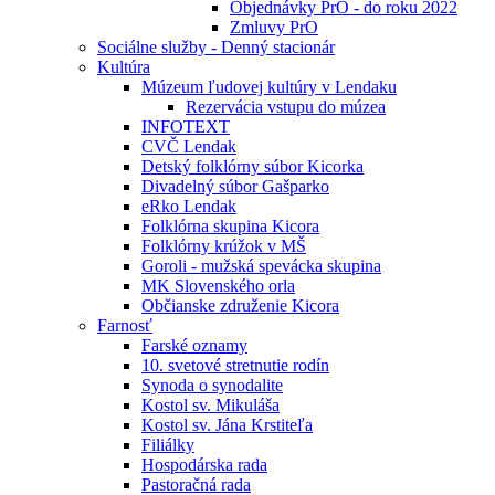
Objednávky PrO - do roku 2022
Zmluvy PrO
Sociálne služby - Denný stacionár
Kultúra
Múzeum ľudovej kultúry v Lendaku
Rezervácia vstupu do múzea
INFOTEXT
CVČ Lendak
Detský folklórny súbor Kicorka
Divadelný súbor Gašparko
eRko Lendak
Folklórna skupina Kicora
Folklórny krúžok v MŠ
Goroli - mužská spevácka skupina
MK Slovenského orla
Občianske združenie Kicora
Farnosť
Farské oznamy
10. svetové stretnutie rodín
Synoda o synodalite
Kostol sv. Mikuláša
Kostol sv. Jána Krstiteľa
Filiálky
Hospodárska rada
Pastoračná rada