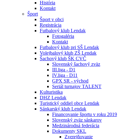
História
Kontakt
Šport
Šport v obci
Registrácia
Futbalový klub Lendak
Fotogaléria
Kontakt
Futbalový klub pri SŠ Lendak
Volejbalový klub ZŠ Lendak
Šachový klub ŠK CVČ
Slovenský šachový zväz
III.liga - D1
IV.liga - D11
GPX SR - východ
Seriál turnajov TALENT
Kulturistika
DHZ Lendak
Turistický oddiel obce Lendak
Sánkarský klub Lendak
Financovanie športu v roku 2019
Slovenský zväz sánkarov
Medzinárodná federácia
Dokumenty SKL
Zverejňovanie