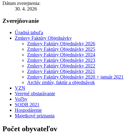
Dátum zverejnenia:
30. 4. 2026
Zverejňovanie
Úradná tabuľa
Zmluvy Faktúry Objednávky
Zmluvy Faktúry Objednávky 2026
Zmluvy Faktúry Objednávky 2025
Zmluvy Faktúry Objednávky 2024
Zmluvy Faktúry Objednávky 2023
Zmluvy Faktúry Objednávky 2022
Zmluvy Faktúry Objednávky 2021
Zmluvy Faktúry Objednávky 2020 + január 2021
Archív zmlúv, faktúr a objednávok
VZN
Verejné obstarávanie
Voľby
SODB 2021
Hospodárenie
Majetkové priznania
Počet obyvateľov