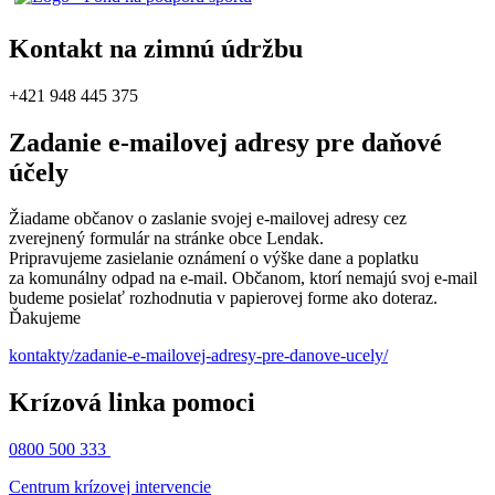
Kontakt na zimnú údržbu
+421 948 445 375
Zadanie e-mailovej adresy pre daňové
účely
Žiadame občanov o zaslanie svojej e-mailovej adresy cez
zverejnený formulár na stránke obce Lendak.
Pripravujeme zasielanie oznámení o výške dane a poplatku
za komunálny odpad na e-mail. Občanom, ktorí nemajú svoj e-mail
budeme posielať rozhodnutia v papierovej forme ako doteraz.
Ďakujeme
kontakty/zadanie-e-mailovej-adresy-pre-danove-ucely/
Krízová linka pomoci
0800 500 333
Centrum krízovej intervencie