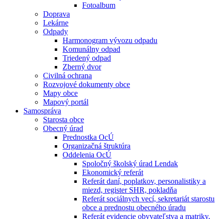
Fotoalbum
Doprava
Lekárne
Odpady
Harmonogram vývozu odpadu
Komunálny odpad
Triedený odpad
Zberný dvor
Civilná ochrana
Rozvojové dokumenty obce
Mapy obce
Mapový portál
Samospráva
Starosta obce
Obecný úrad
Prednostka OcÚ
Organizačná štruktúra
Oddelenia OcÚ
Spoločný školský úrad Lendak
Ekonomický referát
Referát daní, poplatkov, personalistiky a
miezd, register SHR, pokladňa
Referát sociálnych vecí, sekretariát starostu
obce a prednostu obecného úradu
Referát evidencie obyvateľstva a matriky,