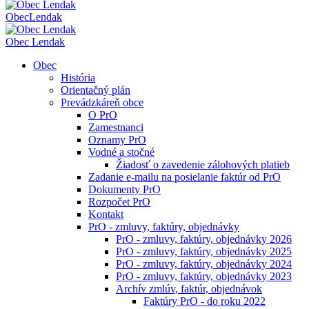
Obec
Lendak
Obec Lendak
Obec
História
Orientačný plán
Prevádzkáreň obce
O PrO
Zamestnanci
Oznamy PrO
Vodné a stočné
Žiadosť o zavedenie zálohových platieb
Zadanie e-mailu na posielanie faktúr od PrO
Dokumenty PrO
Rozpočet PrO
Kontakt
PrO - zmluvy, faktúry, objednávky
PrO - zmluvy, faktúry, objednávky 2026
PrO - zmluvy, faktúry, objednávky 2025
PrO - zmluvy, faktúry, objednávky 2024
PrO - zmluvy, faktúry, objednávky 2023
Archív zmlúv, faktúr, objednávok
Faktúry PrO - do roku 2022