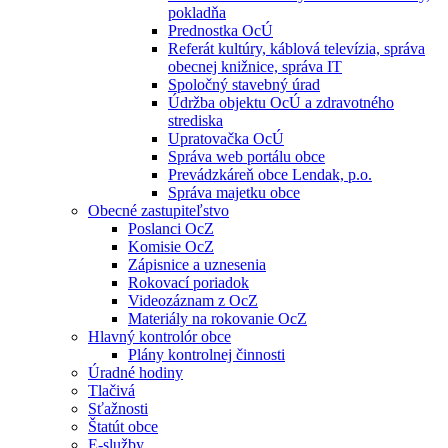
pokladňa
Prednostka OcÚ
Referát kultúry, káblová televízia, správa
obecnej knižnice, správa IT
Spoločný stavebný úrad
Údržba objektu OcÚ a zdravotného
strediska
Upratovačka OcÚ
Správa web portálu obce
Prevádzkáreň obce Lendak, p.o.
Správa majetku obce
Obecné zastupiteľstvo
Poslanci OcZ
Komisie OcZ
Zápisnice a uznesenia
Rokovací poriadok
Videozáznam z OcZ
Materiály na rokovanie OcZ
Hlavný kontrolór obce
Plány kontrolnej činnosti
Úradné hodiny
Tlačivá
Sťažnosti
Štatút obce
E-služby