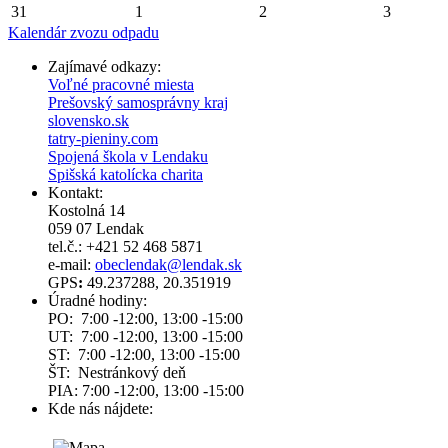
31
1
2
3
Kalendár zvozu odpadu
Zajímavé odkazy:
Voľné pracovné miesta
Prešovský samosprávny kraj
slovensko.sk
tatry-pieniny.com
Spojená škola v Lendaku
Spišská katolícka charita
Kontakt:
Kostolná 14
059 07 Lendak
tel.č.: +421 52 468 5871
e-mail:
obeclendak@lendak.sk
GPS
:
49.237288, 20.351919
Úradné hodiny:
PO: 7:00 -12:00, 13:00 -15:00
UT: 7:00 -12:00, 13:00 -15:00
ST: 7:00 -12:00, 13:00 -15:00
ŠT: Nestránkový deň
PIA: 7:00 -12:00, 13:00 -15:00
Kde nás nájdete: