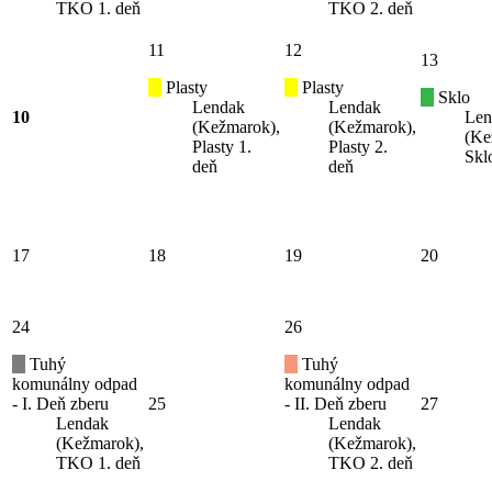
TKO 1. deň
TKO 2. deň
11
12
13
Plasty
Plasty
Sklo
Lendak
Lendak
10
Len
(Kežmarok),
(Kežmarok),
(Ke
Plasty 1.
Plasty 2.
Skl
deň
deň
17
18
19
20
24
26
Tuhý
Tuhý
komunálny odpad
komunálny odpad
- I. Deň zberu
25
- II. Deň zberu
27
Lendak
Lendak
(Kežmarok),
(Kežmarok),
TKO 1. deň
TKO 2. deň