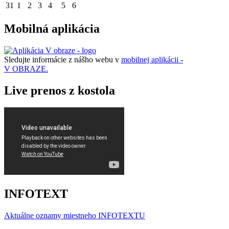
31
1
2
3
4
5
6
Mobilná aplikácia
Sledujte informácie z nášho webu v
mobilnej aplikácii -
V OBRAZE.
Live prenos z kostola
INFOTEXT
Aktuálne oznamy miestneho I
NFOTEXTU