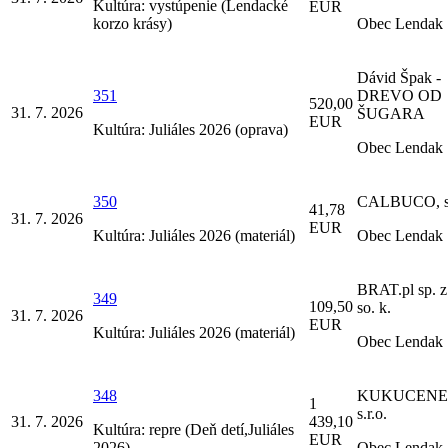
Kultúra: vystúpenie (Lendacké
EUR
korzo krásy)
Obec Lendak
Dávid Špak -
351
DREVO OD
520,00
31. 7. 2026
ŠUGARA
EUR
Kultúra: Juliáles 2026 (oprava)
Obec Lendak
350
CALBUCO, s.
41,78
31. 7. 2026
EUR
Kultúra: Juliáles 2026 (materiál)
Obec Lendak
BRAT.pl sp. z
349
109,50
so. k.
31. 7. 2026
EUR
Kultúra: Juliáles 2026 (materiál)
Obec Lendak
348
KUKUCENE
1
s.r.o.
31. 7. 2026
439,10
Kultúra: repre (Deň detí,Juliáles
EUR
2026)
Obec Lendak