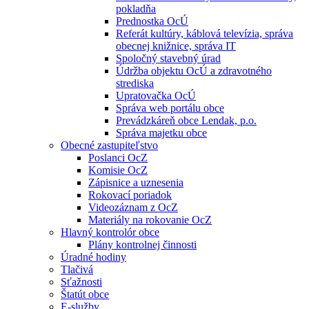
pokladňa
Prednostka OcÚ
Referát kultúry, káblová televízia, správa
obecnej knižnice, správa IT
Spoločný stavebný úrad
Údržba objektu OcÚ a zdravotného
strediska
Upratovačka OcÚ
Správa web portálu obce
Prevádzkáreň obce Lendak, p.o.
Správa majetku obce
Obecné zastupiteľstvo
Poslanci OcZ
Komisie OcZ
Zápisnice a uznesenia
Rokovací poriadok
Videozáznam z OcZ
Materiály na rokovanie OcZ
Hlavný kontrolór obce
Plány kontrolnej činnosti
Úradné hodiny
Tlačivá
Sťažnosti
Štatút obce
E-služby