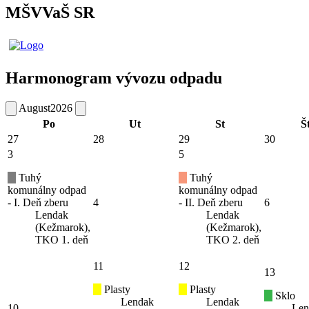
MŠVVaŠ SR
Harmonogram vývozu odpadu
August
2026
Po
Ut
St
Š
27
28
29
30
3
5
Tuhý
Tuhý
komunálny odpad
komunálny odpad
- I. Deň zberu
4
- II. Deň zberu
6
Lendak
Lendak
(Kežmarok),
(Kežmarok),
TKO 1. deň
TKO 2. deň
11
12
13
Plasty
Plasty
Sklo
Lendak
Lendak
10
Len