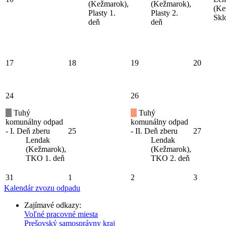
(Kežmarok),
(Kežmarok),
(Ke
Plasty 1.
Plasty 2.
Skl
deň
deň
17
18
19
20
24
26
Tuhý
Tuhý
komunálny odpad
komunálny odpad
- I. Deň zberu
25
- II. Deň zberu
27
Lendak
Lendak
(Kežmarok),
(Kežmarok),
TKO 1. deň
TKO 2. deň
31
1
2
3
Kalendár zvozu odpadu
Zajímavé odkazy:
Voľné pracovné miesta
Prešovský samosprávny kraj