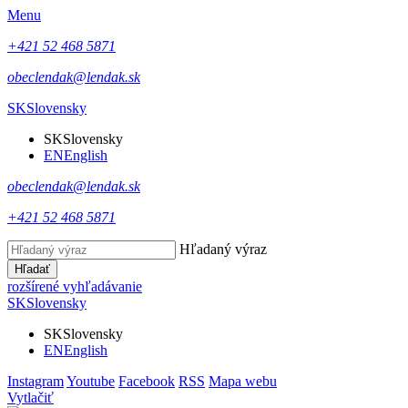
Menu
+421 52 468 5871
obeclendak@lendak.sk
SK
Slovensky
SK
Slovensky
EN
English
obeclendak@lendak.sk
+421 52 468 5871
Hľadaný výraz
Hľadať
rozšírené vyhľadávanie
SK
Slovensky
SK
Slovensky
EN
English
Instagram
Youtube
Facebook
RSS
Mapa webu
Vytlačiť