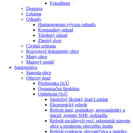
Fotoalbum
Doprava
Lekárne
Odpady
Harmonogram vývozu odpadu
Komunálny odpad
Triedený odpad
Zberný dvor
Civilná ochrana
Rozvojové dokumenty obce
Mapy obce
Mapový portál
Samospráva
Starosta obce
Obecný úrad
Prednostka OcÚ
Organizačná štruktúra
Oddelenia OcÚ
Spoločný školský úrad Lendak
Ekonomický referát
Referát daní, poplatkov, personalistiky a
miezd, register SHR, pokladňa
Referát sociálnych vecí, sekretariát starostu
obce a prednostu obecného úradu
Referát evidencie obyvateľstva a matriky,