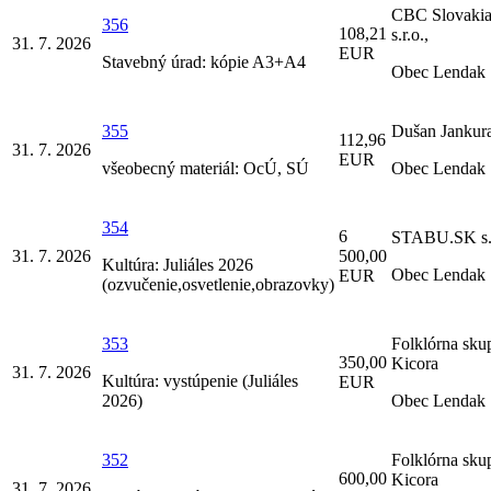
CBC Slovaki
356
108,21
s.r.o.,
31. 7. 2026
EUR
Stavebný úrad: kópie A3+A4
Obec Lendak
355
Dušan Jankur
112,96
31. 7. 2026
EUR
všeobecný materiál: OcÚ, SÚ
Obec Lendak
354
6
STABU.SK s. 
31. 7. 2026
500,00
Kultúra: Juliáles 2026
Obec Lendak
EUR
(ozvučenie,osvetlenie,obrazovky)
353
Folklórna sku
350,00
Kicora
31. 7. 2026
Kultúra: vystúpenie (Juliáles
EUR
2026)
Obec Lendak
352
Folklórna sku
600,00
Kicora
31. 7. 2026