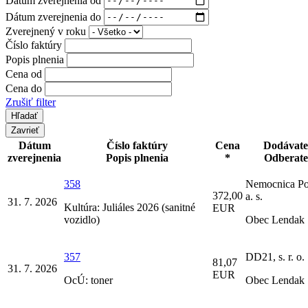
Dátum zverejnenia do
Zverejnený v roku
Číslo faktúry
Popis plnenia
Cena od
Cena do
Zrušiť filter
Zavrieť
Dátum
Číslo faktúry
Cena
Dodávate
zverejnenia
Popis plnenia
*
Odberate
358
Nemocnica Po
372,00
a. s.
31. 7. 2026
Kultúra: Juliáles 2026 (sanitné
EUR
vozidlo)
Obec Lendak
357
DD21, s. r. o.
81,07
31. 7. 2026
EUR
OcÚ: toner
Obec Lendak