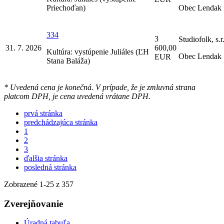
Priechoďan)
Obec Lendak
334
3
Studiofolk, s.r
31. 7. 2026
600,00
Kultúra: vystúpenie Juliáles (ĽH
Obec Lendak
EUR
Stana Baláža)
* Uvedená cena je konečná. V prípade, že je zmluvná strana
platcom DPH, je cena uvedená vrátane DPH.
prvá stránka
predchádzajúca stránka
1
2
3
ďalšia stránka
posledná stránka
Zobrazené
1
-
25
z 357
Zverejňovanie
Úradná tabuľa