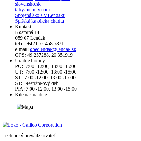
slovensko.sk
tatry-pieniny.com
Spojená škola v Lendaku
Spišská katolícka charita
Kontakt:
Kostolná 14
059 07 Lendak
tel.č.: +421 52 468 5871
e-mail:
obeclendak@lendak.sk
GPS
:
49.237288, 20.351919
Úradné hodiny:
PO: 7:00 -12:00, 13:00 -15:00
UT: 7:00 -12:00, 13:00 -15:00
ST: 7:00 -12:00, 13:00 -15:00
ŠT: Nestránkový deň
PIA: 7:00 -12:00, 13:00 -15:00
Kde nás nájdete:
Technický prevádzkovateľ: