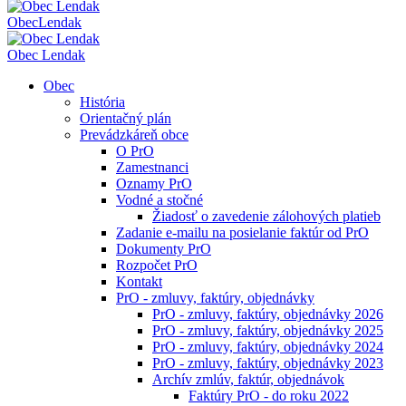
Obec
Lendak
Obec Lendak
Obec
História
Orientačný plán
Prevádzkáreň obce
O PrO
Zamestnanci
Oznamy PrO
Vodné a stočné
Žiadosť o zavedenie zálohových platieb
Zadanie e-mailu na posielanie faktúr od PrO
Dokumenty PrO
Rozpočet PrO
Kontakt
PrO - zmluvy, faktúry, objednávky
PrO - zmluvy, faktúry, objednávky 2026
PrO - zmluvy, faktúry, objednávky 2025
PrO - zmluvy, faktúry, objednávky 2024
PrO - zmluvy, faktúry, objednávky 2023
Archív zmlúv, faktúr, objednávok
Faktúry PrO - do roku 2022