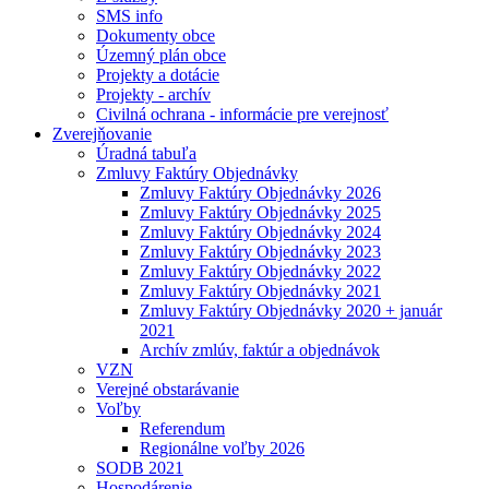
SMS info
Dokumenty obce
Územný plán obce
Projekty a dotácie
Projekty - archív
Civilná ochrana - informácie pre verejnosť
Zverejňovanie
Úradná tabuľa
Zmluvy Faktúry Objednávky
Zmluvy Faktúry Objednávky 2026
Zmluvy Faktúry Objednávky 2025
Zmluvy Faktúry Objednávky 2024
Zmluvy Faktúry Objednávky 2023
Zmluvy Faktúry Objednávky 2022
Zmluvy Faktúry Objednávky 2021
Zmluvy Faktúry Objednávky 2020 + január
2021
Archív zmlúv, faktúr a objednávok
VZN
Verejné obstarávanie
Voľby
Referendum
Regionálne voľby 2026
SODB 2021
Hospodárenie