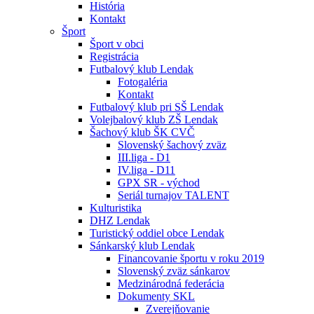
História
Kontakt
Šport
Šport v obci
Registrácia
Futbalový klub Lendak
Fotogaléria
Kontakt
Futbalový klub pri SŠ Lendak
Volejbalový klub ZŠ Lendak
Šachový klub ŠK CVČ
Slovenský šachový zväz
III.liga - D1
IV.liga - D11
GPX SR - východ
Seriál turnajov TALENT
Kulturistika
DHZ Lendak
Turistický oddiel obce Lendak
Sánkarský klub Lendak
Financovanie športu v roku 2019
Slovenský zväz sánkarov
Medzinárodná federácia
Dokumenty SKL
Zverejňovanie