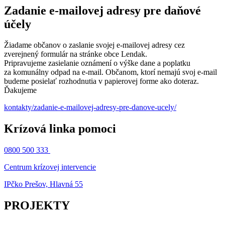
Zadanie e-mailovej adresy pre daňové
účely
Žiadame občanov o zaslanie svojej e-mailovej adresy cez
zverejnený formulár na stránke obce Lendak.
Pripravujeme zasielanie oznámení o výške dane a poplatku
za komunálny odpad na e-mail. Občanom, ktorí nemajú svoj e-mail
budeme posielať rozhodnutia v papierovej forme ako doteraz.
Ďakujeme
kontakty/zadanie-e-mailovej-adresy-pre-danove-ucely/
Krízová linka pomoci
0800 500 333
Centrum krízovej intervencie
IPčko Prešov, Hlavná 55
PROJEKTY