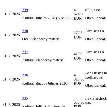
4
339
8PR, s.r.o.
31. 7. 2026
674,00
Kultúra: Juliáles 2026 (A.M.O.)
Obec Lendak
EUR
338
Alza.sk s.r.o.
17,35
31. 7. 2026
EUR
OcÚ: všeobecný materiál
Obec Lendak
337
Alza.sk s.r.o.
41,39
31. 7. 2026
EUR
Kultúra: všeobecný materiál
Obec Lendak
Bar Lussy Luc
4
336
Kellnerová
31. 7. 2026
320,00
Kultúra: služby (Juliáles 2026)
EUR
Obec Lendak
335
FSk Priechoď
550,00
n.o.
31. 7. 2026
Kultúra: Juliáles (vystúpenie
EUR