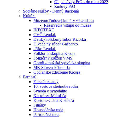
Objednávky PrO - do roku 2022
Zmluvy PrO
Sociálne služby - Denný stacionár
Kultúra
Múzeum ľudovej kultúry v Lendaku
Rezervácia vstupu do múzea
INFOTEXT
CVČ Lendak
Detský folklórny súbor Kicorka
Divadelný súbor Gašparko
eRko Lendak
Folklórna skupina Kicora
Folklórny krúžok v MŠ
Goroli - mužská spevácka skupina
MK Slovenského orla
Občianske združenie Kicora
Farnosť
Farské oznamy
10. svetové stretnutie rodín
Synoda o synodalite
Kostol sv. Mikuláša
Kostol sv. Jána Krstiteľa
Filiálky
Hospodárska rada
Pastoračná rada