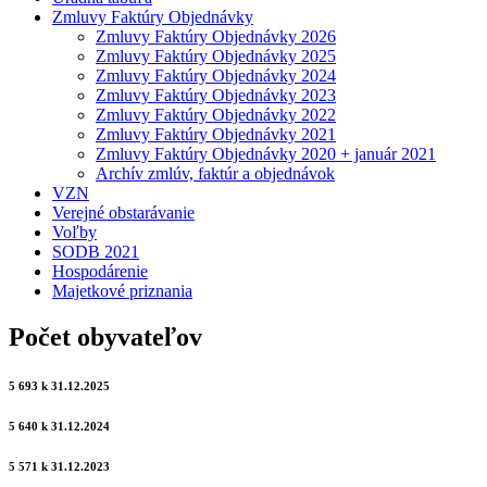
Zmluvy Faktúry Objednávky
Zmluvy Faktúry Objednávky 2026
Zmluvy Faktúry Objednávky 2025
Zmluvy Faktúry Objednávky 2024
Zmluvy Faktúry Objednávky 2023
Zmluvy Faktúry Objednávky 2022
Zmluvy Faktúry Objednávky 2021
Zmluvy Faktúry Objednávky 2020 + január 2021
Archív zmlúv, faktúr a objednávok
VZN
Verejné obstarávanie
Voľby
SODB 2021
Hospodárenie
Majetkové priznania
Počet obyvateľov
5 693 k 31.12.2025
5 640 k 31.12.2024
5 571 k 31.12.2023