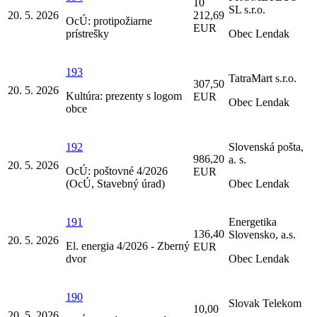
10
SL s.r.o.
20. 5. 2026
212,69
OcÚ: protipožiarne
EUR
prístrešky
Obec Lendak
193
TatraMart s.r.o.
307,50
20. 5. 2026
Kultúra: prezenty s logom
EUR
Obec Lendak
obce
192
Slovenská pošta,
986,20
a. s.
20. 5. 2026
OcÚ: poštovné 4/2026
EUR
(OcÚ, Stavebný úrad)
Obec Lendak
191
Energetika
136,40
Slovensko, a.s.
20. 5. 2026
El. energia 4/2026 - Zberný
EUR
dvor
Obec Lendak
190
Slovak Telekom
10,00
20. 5. 2026