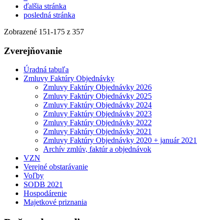
ďalšia stránka
posledná stránka
Zobrazené
151
-
175
z 357
Zverejňovanie
Úradná tabuľa
Zmluvy Faktúry Objednávky
Zmluvy Faktúry Objednávky 2026
Zmluvy Faktúry Objednávky 2025
Zmluvy Faktúry Objednávky 2024
Zmluvy Faktúry Objednávky 2023
Zmluvy Faktúry Objednávky 2022
Zmluvy Faktúry Objednávky 2021
Zmluvy Faktúry Objednávky 2020 + január 2021
Archív zmlúv, faktúr a objednávok
VZN
Verejné obstarávanie
Voľby
SODB 2021
Hospodárenie
Majetkové priznania