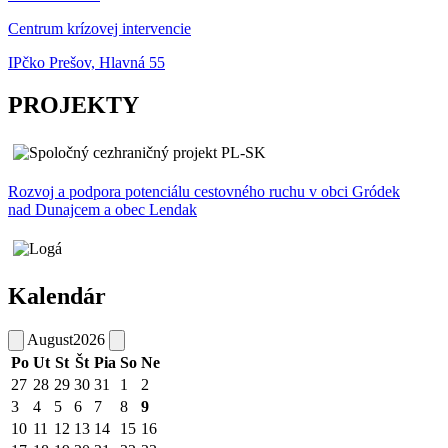
Centrum krízovej intervencie
IPčko Prešov, Hlavná 55
PROJEKTY
Rozvoj a podpora potenciálu cestovného ruchu v obci Gródek
nad Dunajcem a obec Lendak
Kalendár
August
2026
Po
Ut
St
Št
Pia
So
Ne
27
28
29
30
31
1
2
3
4
5
6
7
8
9
10
11
12
13
14
15
16