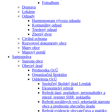
Fotoalbum
Doprava
Lekárne
Odpady
Harmonogram vývozu odpadu
Komunálny odpad
Triedený odpad
Zberný dvor
Civilná ochrana
Rozvojové dokumenty obce
Mapy obce
Mapový portál
Samospráva
Starosta obce
Obecný úrad
Prednostka OcÚ
Organizačná štruktúra
Oddelenia OcÚ
Spoločný školský úrad Lendak
Ekonomický referát
Referát daní, poplatkov, personalistiky a
miezd, register SHR, pokladňa
Referát sociálnych vecí, sekretariát starostu
obce a prednostu obecného úradu
Referát evidencie obyvateľstva a matriky,