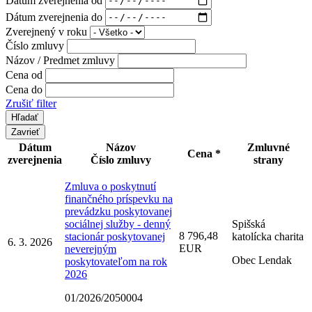
Dátum zverejnenia do
Zverejnený v roku
Číslo zmluvy
Názov / Predmet zmluvy
Cena od
Cena do
Zrušiť filter
Zavrieť
Dátum
Názov
Zmluvné
Cena *
zverejnenia
Číslo zmluvy
strany
Zmluva o poskytnutí
finančného príspevku na
prevádzku poskytovanej
sociálnej služby - denný
Spišská
8 796,48
stacionár poskytovanej
katolícka charita
6. 3. 2026
EUR
neverejným
Obec Lendak
poskytovateľom na rok
2026
01/2026/2050004