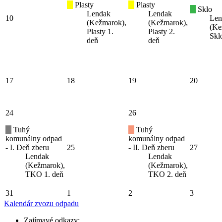
Plasty
Plasty
Sklo
Lendak
Lendak
10
Len
(Kežmarok),
(Kežmarok),
(Ke
Plasty 1.
Plasty 2.
Skl
deň
deň
17
18
19
20
24
26
Tuhý
Tuhý
komunálny odpad
komunálny odpad
- I. Deň zberu
25
- II. Deň zberu
27
Lendak
Lendak
(Kežmarok),
(Kežmarok),
TKO 1. deň
TKO 2. deň
31
1
2
3
Kalendár zvozu odpadu
Zajímavé odkazy: