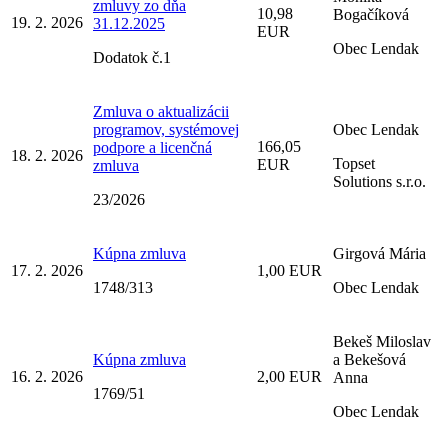
zmluvy zo dňa
10,98
Bogačíková
19. 2. 2026
31.12.2025
EUR
Obec Lendak
Dodatok č.1
Zmluva o aktualizácii
programov, systémovej
Obec Lendak
166,05
podpore a licenčná
18. 2. 2026
Topset
EUR
zmluva
Solutions s.r.o.
23/2026
Kúpna zmluva
Girgová Mária
17. 2. 2026
1,00 EUR
1748/313
Obec Lendak
Bekeš Miloslav
Kúpna zmluva
a Bekešová
16. 2. 2026
2,00 EUR
Anna
1769/51
Obec Lendak