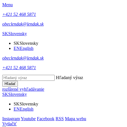
Menu
+421 52 468 5871
obeclendak@lendak.sk
SK
Slovensky
SK
Slovensky
EN
English
obeclendak@lendak.sk
+421 52 468 5871
Hľadaný výraz
Hľadať
rozšírené vyhľadávanie
SK
Slovensky
SK
Slovensky
EN
English
Instagram
Youtube
Facebook
RSS
Mapa webu
Vytlačiť