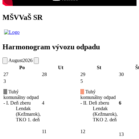
MŠVVaŠ SR
Harmonogram vývozu odpadu
August
2026
Po
Ut
St
Š
27
28
29
30
3
5
Tuhý
Tuhý
komunálny odpad
komunálny odpad
- I. Deň zberu
4
- II. Deň zberu
6
Lendak
Lendak
(Kežmarok),
(Kežmarok),
TKO 1. deň
TKO 2. deň
11
12
13