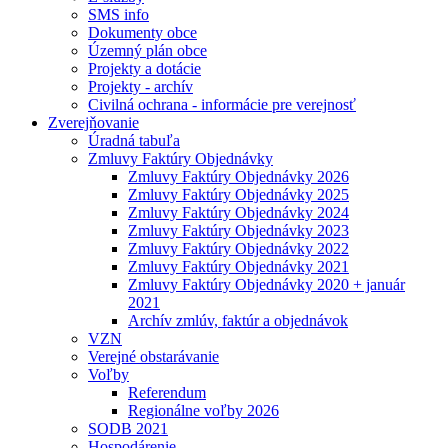
SMS info
Dokumenty obce
Územný plán obce
Projekty a dotácie
Projekty - archív
Civilná ochrana - informácie pre verejnosť
Zverejňovanie
Úradná tabuľa
Zmluvy Faktúry Objednávky
Zmluvy Faktúry Objednávky 2026
Zmluvy Faktúry Objednávky 2025
Zmluvy Faktúry Objednávky 2024
Zmluvy Faktúry Objednávky 2023
Zmluvy Faktúry Objednávky 2022
Zmluvy Faktúry Objednávky 2021
Zmluvy Faktúry Objednávky 2020 + január
2021
Archív zmlúv, faktúr a objednávok
VZN
Verejné obstarávanie
Voľby
Referendum
Regionálne voľby 2026
SODB 2021
Hospodárenie