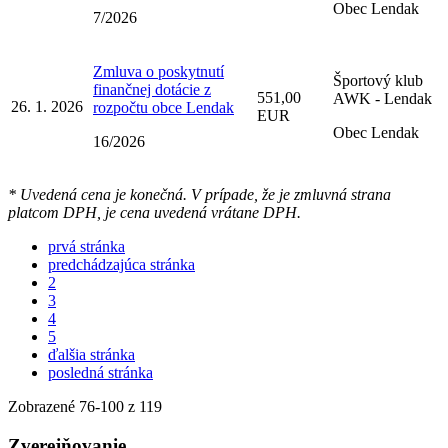
Obec Lendak
7/2026
Zmluva o poskytnutí
Športový klub
finančnej dotácie z
551,00
AWK - Lendak
26. 1. 2026
rozpočtu obce Lendak
EUR
Obec Lendak
16/2026
* Uvedená cena je konečná. V prípade, že je zmluvná strana
platcom DPH, je cena uvedená vrátane DPH.
prvá stránka
predchádzajúca stránka
2
3
4
5
ďalšia stránka
posledná stránka
Zobrazené
76
-
100
z 119
Zverejňovanie