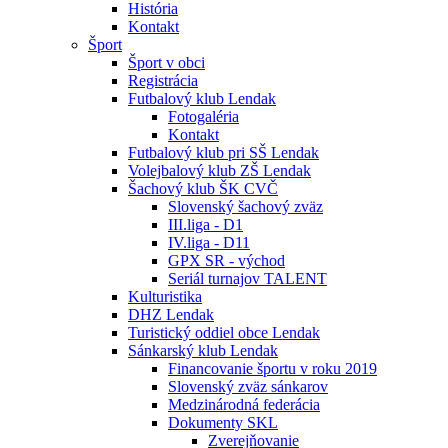
História
Kontakt
Šport
Šport v obci
Registrácia
Futbalový klub Lendak
Fotogaléria
Kontakt
Futbalový klub pri SŠ Lendak
Volejbalový klub ZŠ Lendak
Šachový klub ŠK CVČ
Slovenský šachový zväz
III.liga - D1
IV.liga - D11
GPX SR - východ
Seriál turnajov TALENT
Kulturistika
DHZ Lendak
Turistický oddiel obce Lendak
Sánkarský klub Lendak
Financovanie športu v roku 2019
Slovenský zväz sánkarov
Medzinárodná federácia
Dokumenty SKL
Zverejňovanie