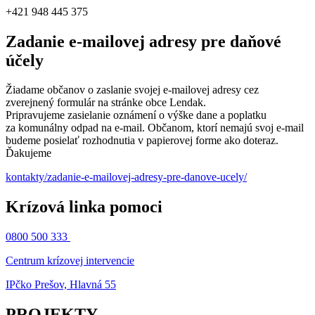
+421 948 445 375
Zadanie e-mailovej adresy pre daňové
účely
Žiadame občanov o zaslanie svojej e-mailovej adresy cez
zverejnený formulár na stránke obce Lendak.
Pripravujeme zasielanie oznámení o výške dane a poplatku
za komunálny odpad na e-mail. Občanom, ktorí nemajú svoj e-mail
budeme posielať rozhodnutia v papierovej forme ako doteraz.
Ďakujeme
kontakty/zadanie-e-mailovej-adresy-pre-danove-ucely/
Krízová linka pomoci
0800 500 333
Centrum krízovej intervencie
IPčko Prešov, Hlavná 55
PROJEKTY