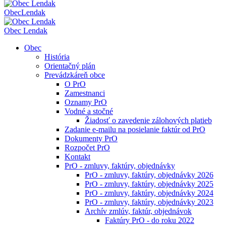
Obec
Lendak
Obec Lendak
Obec
História
Orientačný plán
Prevádzkáreň obce
O PrO
Zamestnanci
Oznamy PrO
Vodné a stočné
Žiadosť o zavedenie zálohových platieb
Zadanie e-mailu na posielanie faktúr od PrO
Dokumenty PrO
Rozpočet PrO
Kontakt
PrO - zmluvy, faktúry, objednávky
PrO - zmluvy, faktúry, objednávky 2026
PrO - zmluvy, faktúry, objednávky 2025
PrO - zmluvy, faktúry, objednávky 2024
PrO - zmluvy, faktúry, objednávky 2023
Archív zmlúv, faktúr, objednávok
Faktúry PrO - do roku 2022