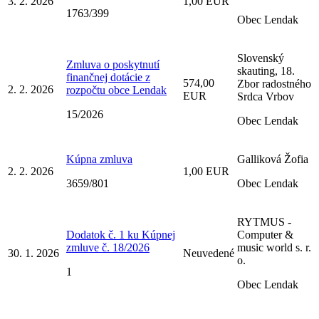
3. 2. 2026
1,00 EUR
1763/399
Obec Lendak
Slovenský
Zmluva o poskytnutí
skauting, 18.
finančnej dotácie z
574,00
Zbor radostného
2. 2. 2026
rozpočtu obce Lendak
EUR
Srdca Vrbov
15/2026
Obec Lendak
Kúpna zmluva
Galliková Žofia
2. 2. 2026
1,00 EUR
3659/801
Obec Lendak
RYTMUS -
Dodatok č. 1 ku Kúpnej
Computer &
zmluve č. 18/2026
music world s. r.
30. 1. 2026
Neuvedené
o.
1
Obec Lendak