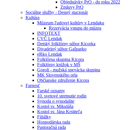
Objednávky PrO - do roku 2022
Zmluvy PrO
Sociálne služby - Denný stacionár
Kultúra
Múzeum ľudovej kultúry v Lendaku
Rezervácia vstupu do múzea
INFOTEXT
CVČ Lendak
Detský folklórny súbor Kicorka
Divadelný súbor Gašparko
eRko Lendak
Folklórna skupina Kicora
Folklórny krúžok v MŠ
Goroli - mužská spevácka skupina
MK Slovenského orla
Občianske združenie Kicora
Farnosť
Farské oznamy
10. svetové stretnutie rodín
Synoda o synodalite
Kostol sv. Mikuláša
Kostol sv. Jána Krstiteľa
Filiálky
Hospodárska rada
Pastoračná rada