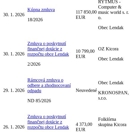
RYTMUS -
Computer &
Kúpna zmluva
117 850,00
music world s. r.
30. 1. 2026
EUR
o.
18/2026
Obec Lendak
Zmluva o poskytnutí
finančnej dotácie z
OZ Kicora
10 799,00
30. 1. 2026
rozpočtu obce Lendak
EUR
Obec Lendak
2/2026
Rámcová zmluva o
Obec Lendak
odbere a zhodnocovaní
29. 1. 2026
Neuvedené
odpadu
KRONOSPAN,
s.r.o.
ND 85/2026
Zmluva o poskytnutí
Folklórna
finančnej dotácie z
4 373,00
skupina Kicora
26. 1. 2026
rozpočtu obce Lendak
EUR