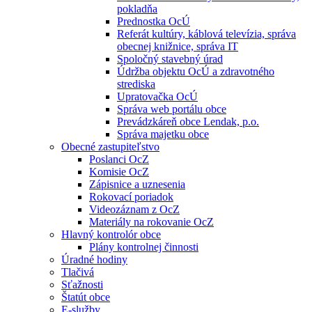
pokladňa
Prednostka OcÚ
Referát kultúry, káblová televízia, správa
obecnej knižnice, správa IT
Spoločný stavebný úrad
Údržba objektu OcÚ a zdravotného
strediska
Upratovačka OcÚ
Správa web portálu obce
Prevádzkáreň obce Lendak, p.o.
Správa majetku obce
Obecné zastupiteľstvo
Poslanci OcZ
Komisie OcZ
Zápisnice a uznesenia
Rokovací poriadok
Videozáznam z OcZ
Materiály na rokovanie OcZ
Hlavný kontrolór obce
Plány kontrolnej činnosti
Úradné hodiny
Tlačivá
Sťažnosti
Štatút obce
E-služby