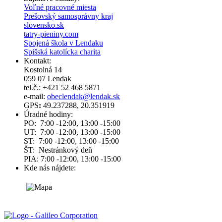
Voľné pracovné miesta
Prešovský samosprávny kraj
slovensko.sk
tatry-pieniny.com
Spojená škola v Lendaku
Spišská katolícka charita
Kontakt:
Kostolná 14
059 07 Lendak
tel.č.: +421 52 468 5871
e-mail:
obeclendak@lendak.sk
GPS
:
49.237288, 20.351919
Úradné hodiny:
PO: 7:00 -12:00, 13:00 -15:00
UT: 7:00 -12:00, 13:00 -15:00
ST: 7:00 -12:00, 13:00 -15:00
ŠT: Nestránkový deň
PIA: 7:00 -12:00, 13:00 -15:00
Kde nás nájdete: