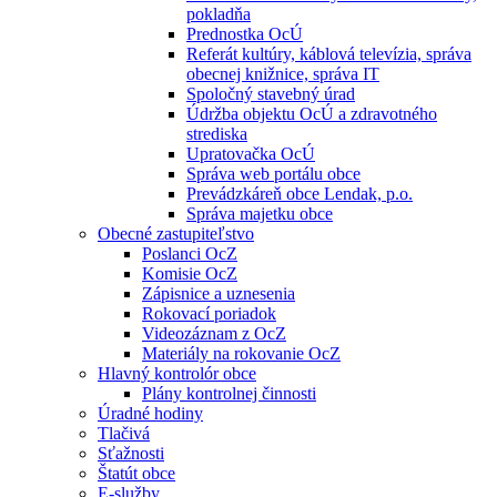
pokladňa
Prednostka OcÚ
Referát kultúry, káblová televízia, správa
obecnej knižnice, správa IT
Spoločný stavebný úrad
Údržba objektu OcÚ a zdravotného
strediska
Upratovačka OcÚ
Správa web portálu obce
Prevádzkáreň obce Lendak, p.o.
Správa majetku obce
Obecné zastupiteľstvo
Poslanci OcZ
Komisie OcZ
Zápisnice a uznesenia
Rokovací poriadok
Videozáznam z OcZ
Materiály na rokovanie OcZ
Hlavný kontrolór obce
Plány kontrolnej činnosti
Úradné hodiny
Tlačivá
Sťažnosti
Štatút obce
E-služby