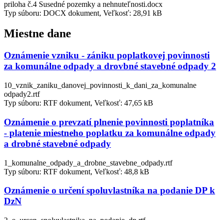
priloha č.4 Susedné pozemky a nehnuteľnosti.docx
Typ súboru: DOCX dokument, Veľkosť: 28,91 kB
Miestne dane
Oznámenie vzniku - zániku poplatkovej povinnosti
za komunálne odpady a drovbné stavebné odpady 2
10_vznik_zaniku_danovej_povinnosti_k_dani_za_komunalne
odpady2.rtf
Typ súboru: RTF dokument, Veľkosť: 47,65 kB
Oznámenie o prevzatí plnenie povinnosti poplatníka
- platenie miestneho poplatku za komunálne odpady
a drobné stavebné odpady
1_komunalne_odpady_a_drobne_stavebne_odpady.rtf
Typ súboru: RTF dokument, Veľkosť: 48,8 kB
Oznámenie o určení spoluvlastníka na podanie DP k
DzN