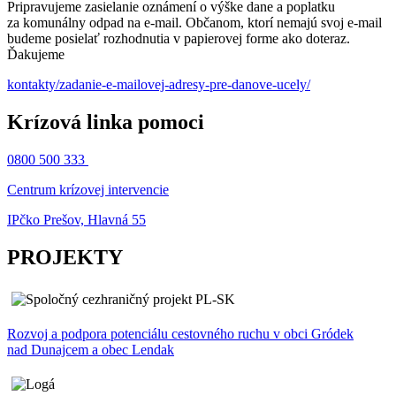
Pripravujeme zasielanie oznámení o výške dane a poplatku
za komunálny odpad na e-mail. Občanom, ktorí nemajú svoj e-mail
budeme posielať rozhodnutia v papierovej forme ako doteraz.
Ďakujeme
kontakty/zadanie-e-mailovej-adresy-pre-danove-ucely/
Krízová linka pomoci
0800 500 333
Centrum krízovej intervencie
IPčko Prešov, Hlavná 55
PROJEKTY
Rozvoj a podpora potenciálu cestovného ruchu v obci Gródek
nad Dunajcem a obec Lendak