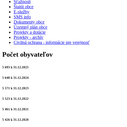
Sťažnosti
Štatút obce
E-služby
SMS info
Dokumenty obce
Územný plán obce
Projekty a dotácie
Projekty - archív
Civilná ochrana - informácie pre verejnosť
Počet obyvateľov
5 693 k 31.12.2025
5 640 k 31.12.2024
5 571 k 31.12.2023
5 523 k 31.12.2022
5 461 k 31.12.2021
5 426 k 31.12.2020