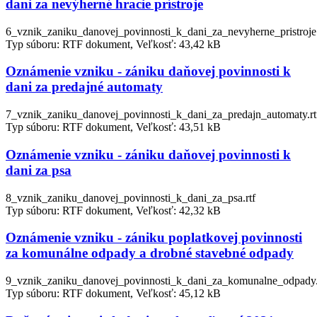
dani za nevýherné hracie prístroje
6_vznik_zaniku_danovej_povinnosti_k_dani_za_nevyherne_pristroje.
Typ súboru: RTF dokument, Veľkosť: 43,42 kB
Oznámenie vzniku - zániku daňovej povinnosti k
dani za predajné automaty
7_vznik_zaniku_danovej_povinnosti_k_dani_za_predajn_automaty.rt
Typ súboru: RTF dokument, Veľkosť: 43,51 kB
Oznámenie vzniku - zániku daňovej povinnosti k
dani za psa
8_vznik_zaniku_danovej_povinnosti_k_dani_za_psa.rtf
Typ súboru: RTF dokument, Veľkosť: 42,32 kB
Oznámenie vzniku - zániku poplatkovej povinnosti
za komunálne odpady a drobné stavebné odpady
9_vznik_zaniku_danovej_povinnosti_k_dani_za_komunalne_odpady.
Typ súboru: RTF dokument, Veľkosť: 45,12 kB