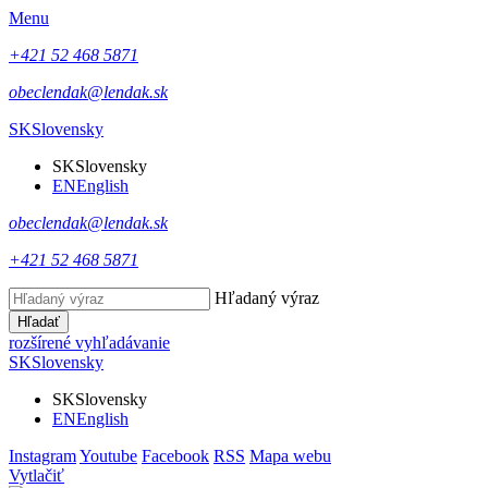
Menu
+421 52 468 5871
obeclendak@lendak.sk
SK
Slovensky
SK
Slovensky
EN
English
obeclendak@lendak.sk
+421 52 468 5871
Hľadaný výraz
Hľadať
rozšírené vyhľadávanie
SK
Slovensky
SK
Slovensky
EN
English
Instagram
Youtube
Facebook
RSS
Mapa webu
Vytlačiť