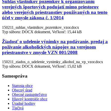
Súhlas vlastníkov pozemkov k organizovaniu
verejných športových podujatí mimo priestorov
alebo verejných priestranstiev používaných na tento
účel v zmysle zákona č. 1/2014
150211_suhlas_vlastnikov_pozemkov_vzor.docx
Typ súboru: DOCX dokument, Veľkosť: 15,44 kB
Žiadosť o udelenie výnimky na podávanie, predaj a
požívanie alkoholických nápojov na verejnom
priestranstve v zmysle VZN 001/2008
150211_ziados_o_udelenie_vynimky_alkohol_na_vp_vzor.docx
Typ súboru: DOCX dokument, Veľkosť: 15,02 kB
Samospráva
Starosta obce
Obecný úrad
Obecné zastupiteľstvo
Hlavný kontrolór obce
Úradné hodiny
Tlačivá