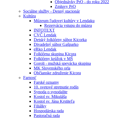
Objednávky PrO - do roku 2022
Zmluvy PrO
Sociálne služby - Denný stacionár
Kultúra
Múzeum ľudovej kultúry v Lendaku
Rezervácia vstupu do múzea
INFOTEXT
CVČ Lendak
Detský folklórny súbor Kicorka
Divadelný súbor Gašparko
eRko Lendak
Folklórna skupina Kicora
Folklórny krúžok v MŠ
Goroli - mužská spevácka skupina
MK Slovenského orla
Občianske združenie Kicora
Farnosť
Farské oznamy
10. svetové stretnutie rodín
Synoda o synodalite
Kostol sv. Mikuláša
Kostol sv. Jána Krstiteľa
Filiálky
Hospodárska rada
Pastoračná rada