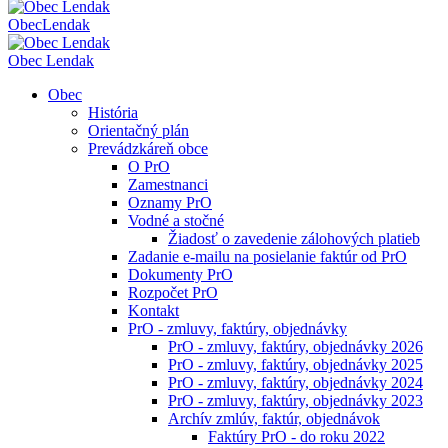
Obec
Lendak
Obec Lendak
Obec
História
Orientačný plán
Prevádzkáreň obce
O PrO
Zamestnanci
Oznamy PrO
Vodné a stočné
Žiadosť o zavedenie zálohových platieb
Zadanie e-mailu na posielanie faktúr od PrO
Dokumenty PrO
Rozpočet PrO
Kontakt
PrO - zmluvy, faktúry, objednávky
PrO - zmluvy, faktúry, objednávky 2026
PrO - zmluvy, faktúry, objednávky 2025
PrO - zmluvy, faktúry, objednávky 2024
PrO - zmluvy, faktúry, objednávky 2023
Archív zmlúv, faktúr, objednávok
Faktúry PrO - do roku 2022