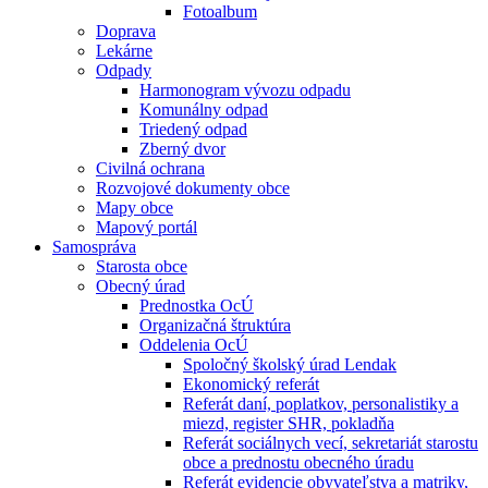
Fotoalbum
Doprava
Lekárne
Odpady
Harmonogram vývozu odpadu
Komunálny odpad
Triedený odpad
Zberný dvor
Civilná ochrana
Rozvojové dokumenty obce
Mapy obce
Mapový portál
Samospráva
Starosta obce
Obecný úrad
Prednostka OcÚ
Organizačná štruktúra
Oddelenia OcÚ
Spoločný školský úrad Lendak
Ekonomický referát
Referát daní, poplatkov, personalistiky a
miezd, register SHR, pokladňa
Referát sociálnych vecí, sekretariát starostu
obce a prednostu obecného úradu
Referát evidencie obyvateľstva a matriky,