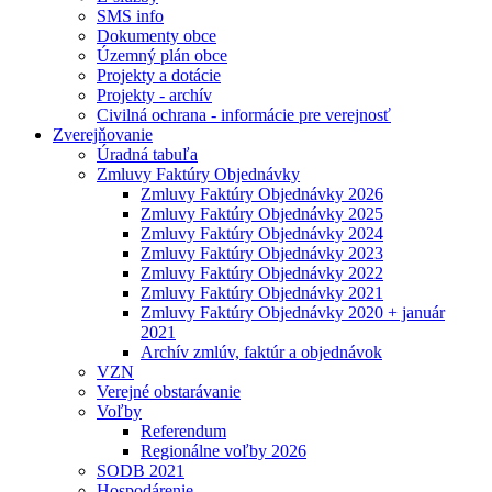
SMS info
Dokumenty obce
Územný plán obce
Projekty a dotácie
Projekty - archív
Civilná ochrana - informácie pre verejnosť
Zverejňovanie
Úradná tabuľa
Zmluvy Faktúry Objednávky
Zmluvy Faktúry Objednávky 2026
Zmluvy Faktúry Objednávky 2025
Zmluvy Faktúry Objednávky 2024
Zmluvy Faktúry Objednávky 2023
Zmluvy Faktúry Objednávky 2022
Zmluvy Faktúry Objednávky 2021
Zmluvy Faktúry Objednávky 2020 + január
2021
Archív zmlúv, faktúr a objednávok
VZN
Verejné obstarávanie
Voľby
Referendum
Regionálne voľby 2026
SODB 2021
Hospodárenie