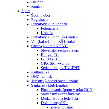
História
Kontakt
Šport
Šport v obci
Registrácia
Futbalový klub Lendak
Fotogaléria
Kontakt
Futbalový klub pri SŠ Lendak
Volejbalový klub ZŠ Lendak
Šachový klub ŠK CVČ
Slovenský šachový zväz
III.liga - D1
IV.liga - D11
GPX SR - východ
Seriál turnajov TALENT
Kulturistika
DHZ Lendak
Turistický oddiel obce Lendak
Sánkarský klub Lendak
Financovanie športu v roku 2019
Slovenský zväz sánkarov
Medzinárodná federácia
Dokumenty SKL
Zverejňovanie