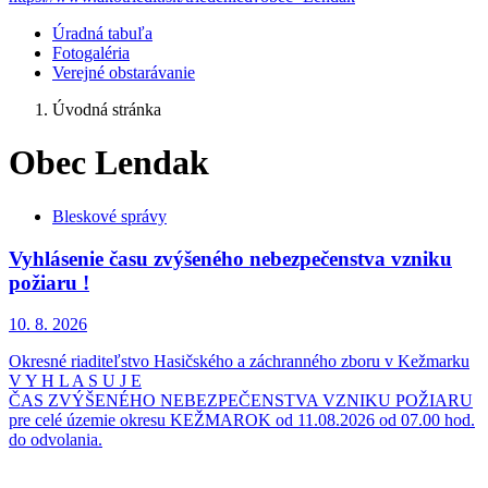
Úradná tabuľa
Fotogaléria
Verejné obstarávanie
Úvodná stránka
Obec Lendak
Bleskové správy
Vyhlásenie času zvýšeného nebezpečenstva vzniku
požiaru !
10. 8.
2026
Okresné riaditeľstvo Hasičského a záchranného zboru v Kežmarku
V Y H L A S U J E
ČAS ZVÝŠENÉHO NEBEZPEČENSTVA VZNIKU POŽIARU
pre celé územie okresu KEŽMAROK od 11.08.2026 od 07.00 hod.
do odvolania.