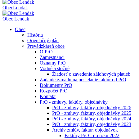
Obec
Lendak
Obec Lendak
Obec
História
Orientačný plán
Prevádzkáreň obce
O PrO
Zamestnanci
Oznamy PrO
Vodné a stočné
Žiadosť o zavedenie zálohových platieb
Zadanie e-mailu na posielanie faktúr od PrO
Dokumenty PrO
Rozpočet PrO
Kontakt
PrO - zmluvy, faktúry, objednávky
PrO - zmluvy, faktúry, objednávky 2026
PrO - zmluvy, faktúry, objednávky 2025
PrO - zmluvy, faktúry, objednávky 2024
PrO - zmluvy, faktúry, objednávky 2023
Archív zmlúv, faktúr, objednávok
Faktúry PrO - do roku 2022