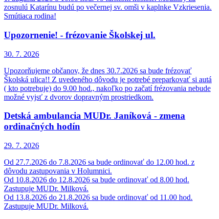
zosnulú Katarínu budú po večernej sv. omši v kaplnke Vzkriesenia.
Smútiaca rodina!
Upozornenie! - frézovanie Školskej ul.
30. 7.
2026
Upozorňujeme občanov, že dnes 30.7.2026 sa bude frézovať
Školská ulica!! Z uvedeného dôvodu je potrebé preparkovať si autá
( kto potrebuje) do 9.00 hod., nakoľko po začatí frézovania nebude
možné vyjsť z dvorov dopravným prostriedkom.
Detská ambulancia MUDr. Janíková - zmena
ordinačných hodín
29. 7.
2026
Od 27.7.2026 do 7.8.2026 sa bude ordinovať do 12.00 hod. z
dôvodu zastupovania v Holumnici.
Od 10.8.2026 do 12.8.2026 sa bude ordinovať od 8.00 hod.
Zastupuje MUDr. Milková.
Od 13.8.2026 do 21.8.2026 sa bude ordinovať od 11.00 hod.
Zastupuje MUDr. Milková.