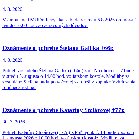
4. 8.
2026
V ambulancii MUDr. Krzysika sa bude v stredu 5.8.2026 ordinovať
len do 10.00 hod. zo zdravotných dôvodov.
Oznámenie o pohrebe Štefana Gallika †66r.
4. 8.
2026
Pohreb zosnulého Štefana Gallika (†66r.) z ul. Na úbočí č. 17 bude
v stredu 5. augusta o 14.00 hod. vo farskom kostole. Modlitby za
zosnulého Štefana budú po večernej sv. omši v kaplnke Vzkriesenia.
Smútiaca rodina!
Oznámenie o pohrebe Kataríny Stolárovej †77r.
30. 7.
2026
Pohreb Kataríny Stolárovej (†77r.) z Poľnej ul. č. 14 bude v sobotu
1. augusta 2026 o 10.00 hod. vo farskom kostole. Modlitby za