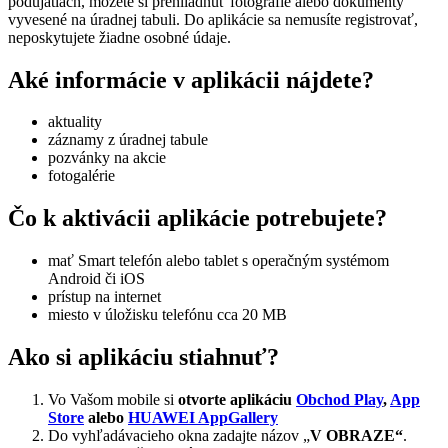
podujatiach, môžete si prehliadnuť fotografie alebo dokumenty
vyvesené na úradnej tabuli. Do aplikácie sa nemusíte registrovať,
neposkytujete žiadne osobné údaje.
Aké informácie v aplikácii nájdete?
aktuality
záznamy z úradnej tabule
pozvánky na akcie
fotogalérie
Čo k aktivácii aplikácie potrebujete?
mať Smart telefón alebo tablet s operačným systémom
Android či iOS
prístup na internet
miesto v úložisku telefónu cca 20 MB
Ako si aplikáciu stiahnuť?
Vo Vašom mobile si
otvorte aplikáciu
Obchod Play
,
App
Store
alebo
HUAWEI AppGallery
Do vyhľadávacieho okna zadajte názov „
V OBRAZE“
.