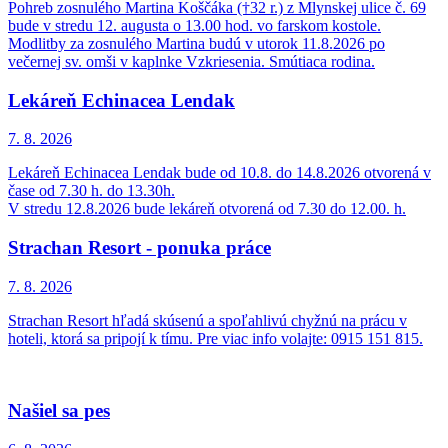
Pohreb zosnulého Martina Koščáka (†32 r.) z Mlynskej ulice č. 69
bude v stredu 12. augusta o 13.00 hod. vo farskom kostole.
Modlitby za zosnulého Martina budú v utorok 11.8.2026 po
večernej sv. omši v kaplnke Vzkriesenia. Smútiaca rodina.
Lekáreň Echinacea Lendak
7. 8.
2026
Lekáreň Echinacea Lendak bude od 10.8. do 14.8.2026 otvorená v
čase od 7.30 h. do 13.30h.
V stredu 12.8.2026 bude lekáreň otvorená od 7.30 do 12.00. h.
Strachan Resort - ponuka práce
7. 8.
2026
Strachan Resort hľadá skúsenú a spoľahlivú chyžnú na prácu v
hoteli, ktorá sa pripojí k tímu. Pre viac info volajte: 0915 151 815.
Našiel sa pes