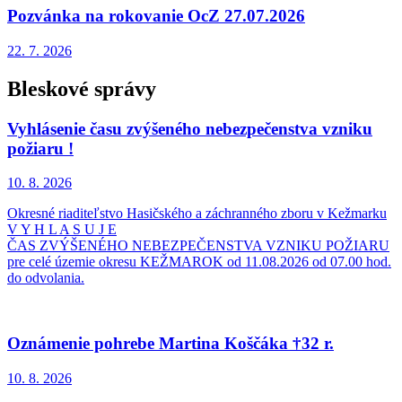
Pozvánka na rokovanie OcZ 27.07.2026
22. 7.
2026
Bleskové správy
Vyhlásenie času zvýšeného nebezpečenstva vzniku
požiaru !
10. 8.
2026
Okresné riaditeľstvo Hasičského a záchranného zboru v Kežmarku
V Y H L A S U J E
ČAS ZVÝŠENÉHO NEBEZPEČENSTVA VZNIKU POŽIARU
pre celé územie okresu KEŽMAROK od 11.08.2026 od 07.00 hod.
do odvolania.
Oznámenie pohrebe Martina Koščáka †32 r.
10. 8.
2026