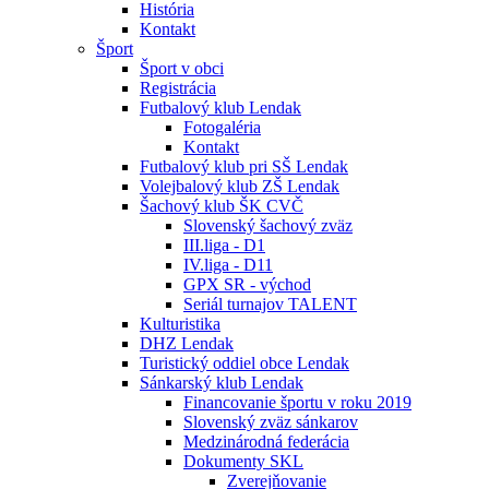
História
Kontakt
Šport
Šport v obci
Registrácia
Futbalový klub Lendak
Fotogaléria
Kontakt
Futbalový klub pri SŠ Lendak
Volejbalový klub ZŠ Lendak
Šachový klub ŠK CVČ
Slovenský šachový zväz
III.liga - D1
IV.liga - D11
GPX SR - východ
Seriál turnajov TALENT
Kulturistika
DHZ Lendak
Turistický oddiel obce Lendak
Sánkarský klub Lendak
Financovanie športu v roku 2019
Slovenský zväz sánkarov
Medzinárodná federácia
Dokumenty SKL
Zverejňovanie