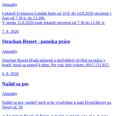
Aktuality
Lekáreň Echinacea Lendak bude od 10.8. do 14.8.2026 otvorená v
čase od 7.30 h. do 13.30h.
V stredu 12.8.2026 bude lekáreň otvorená od 7.30 do 12.00. h.
7. 8.
2026
Strachan Resort - ponuka práce
Aktuality
Strachan Resort hľadá skúsenú a spoľahlivú chyžnú na prácu v
hoteli, ktorá sa pripojí k tímu. Pre viac info volajte: 0915 151 815.
6. 8.
2026
Našiel sa pes
Aktuality
Našiel sa pes, majiteľ nech si ho vyzdvihne u pani Dvorčákovej na
Novej ul. 59