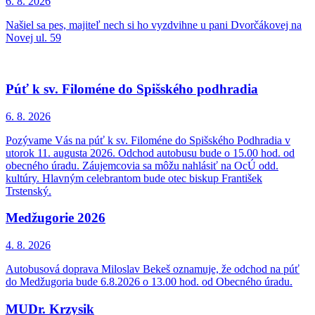
6. 8.
2026
Našiel sa pes, majiteľ nech si ho vyzdvihne u pani Dvorčákovej na
Novej ul. 59
Púť k sv. Filoméne do Spišského podhradia
6. 8.
2026
Pozývame Vás na púť k sv. Filoméne do Spišského Podhradia v
utorok 11. augusta 2026. Odchod autobusu bude o 15.00 hod. od
obecného úradu. Záujemcovia sa môžu nahlásiť na OcÚ odd.
kultúry. Hlavným celebrantom bude otec biskup František
Trstenský.
Medžugorie 2026
4. 8.
2026
Autobusová doprava Miloslav Bekeš oznamuje, že odchod na púť
do Medžugoria bude 6.8.2026 o 13.00 hod. od Obecného úradu.
MUDr. Krzysik