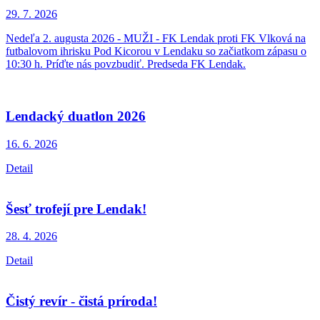
29. 7.
2026
Nedeľa 2. augusta 2026 - MUŽI - FK Lendak proti FK Vlková na
futbalovom ihrisku Pod Kicorou v Lendaku so začiatkom zápasu o
10:30 h. Príďte nás povzbudiť. Predseda FK Lendak.
Lendacký duatlon 2026
16. 6.
2026
Detail
Šesť trofejí pre Lendak!
28. 4.
2026
Detail
Čistý revír - čistá príroda!