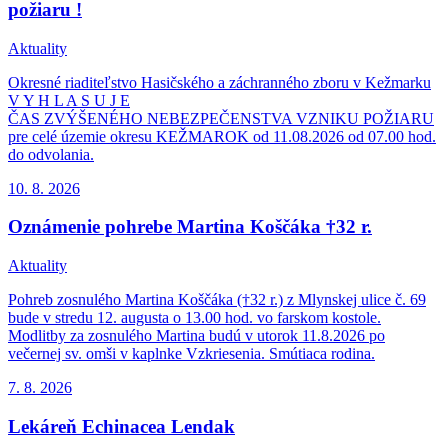
požiaru !
Aktuality
Okresné riaditeľstvo Hasičského a záchranného zboru v Kežmarku
V Y H L A S U J E
ČAS ZVÝŠENÉHO NEBEZPEČENSTVA VZNIKU POŽIARU
pre celé územie okresu KEŽMAROK od 11.08.2026 od 07.00 hod.
do odvolania.
10. 8.
2026
Oznámenie pohrebe Martina Koščáka †32 r.
Aktuality
Pohreb zosnulého Martina Koščáka (†32 r.) z Mlynskej ulice č. 69
bude v stredu 12. augusta o 13.00 hod. vo farskom kostole.
Modlitby za zosnulého Martina budú v utorok 11.8.2026 po
večernej sv. omši v kaplnke Vzkriesenia. Smútiaca rodina.
7. 8.
2026
Lekáreň Echinacea Lendak