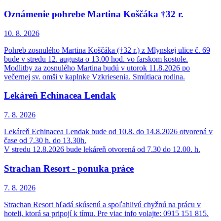
Oznámenie pohrebe Martina Koščáka †32 r.
10. 8.
2026
Pohreb zosnulého Martina Koščáka (†32 r.) z Mlynskej ulice č. 69
bude v stredu 12. augusta o 13.00 hod. vo farskom kostole.
Modlitby za zosnulého Martina budú v utorok 11.8.2026 po
večernej sv. omši v kaplnke Vzkriesenia. Smútiaca rodina.
Lekáreň Echinacea Lendak
7. 8.
2026
Lekáreň Echinacea Lendak bude od 10.8. do 14.8.2026 otvorená v
čase od 7.30 h. do 13.30h.
V stredu 12.8.2026 bude lekáreň otvorená od 7.30 do 12.00. h.
Strachan Resort - ponuka práce
7. 8.
2026
Strachan Resort hľadá skúsenú a spoľahlivú chyžnú na prácu v
hoteli, ktorá sa pripojí k tímu. Pre viac info volajte: 0915 151 815.