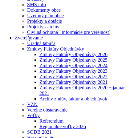
SMS info
Dokumenty obce
Územný plán obce
Projekty a dotácie
Projekty - archív
Civilná ochrana - informácie pre verejnosť
Zverejňovanie
Úradná tabuľa
Zmluvy Faktúry Objednávky
Zmluvy Faktúry Objednávky 2026
Zmluvy Faktúry Objednávky 2025
Zmluvy Faktúry Objednávky 2024
Zmluvy Faktúry Objednávky 2023
Zmluvy Faktúry Objednávky 2022
Zmluvy Faktúry Objednávky 2021
Zmluvy Faktúry Objednávky 2020 + január
2021
Archív zmlúv, faktúr a objednávok
VZN
Verejné obstarávanie
Voľby
Referendum
Regionálne voľby 2026
SODB 2021
Hospodárenie