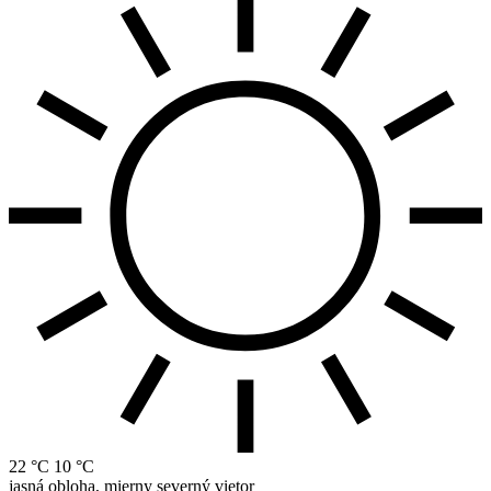
22 °C
10 °C
jasná obloha, mierny severný vietor