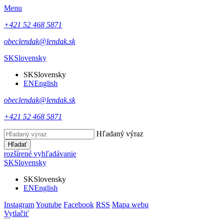
Menu
+421 52 468 5871
obeclendak@lendak.sk
SK
Slovensky
SK
Slovensky
EN
English
obeclendak@lendak.sk
+421 52 468 5871
Hľadaný výraz
Hľadať
rozšírené vyhľadávanie
SK
Slovensky
SK
Slovensky
EN
English
Instagram
Youtube
Facebook
RSS
Mapa webu
Vytlačiť