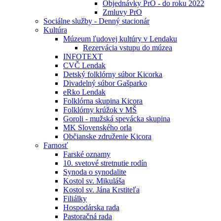
Objednávky PrO - do roku 2022
Zmluvy PrO
Sociálne služby - Denný stacionár
Kultúra
Múzeum ľudovej kultúry v Lendaku
Rezervácia vstupu do múzea
INFOTEXT
CVČ Lendak
Detský folklórny súbor Kicorka
Divadelný súbor Gašparko
eRko Lendak
Folklórna skupina Kicora
Folklórny krúžok v MŠ
Goroli - mužská spevácka skupina
MK Slovenského orla
Občianske združenie Kicora
Farnosť
Farské oznamy
10. svetové stretnutie rodín
Synoda o synodalite
Kostol sv. Mikuláša
Kostol sv. Jána Krstiteľa
Filiálky
Hospodárska rada
Pastoračná rada