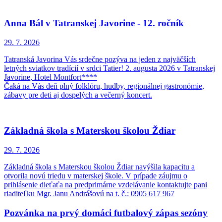
Anna Bál v Tatranskej Javorine - 12. ročník
29. 7.
2026
Tatranská Javorina Vás srdečne pozýva na jeden z najväčších
letných sviatkov tradícií v srdci Tatier! 2. augusta 2026 v Tatranskej
Javorine, Hotel Montfort****
Čaká na Vás deň plný folklóru, hudby, regionálnej gastronómie,
zábavy pre deti aj dospelých a večerný koncert.
Základná škola s Materskou školou Ždiar
29. 7.
2026
Základná škola s Materskou školou Ždiar navýšila kapacitu a
otvorila novú triedu v materskej škole. V prípade záujmu o
prihlásenie dieťaťa na predprimárne vzdelávanie kontaktujte pani
riaditeľku Mgr. Janu Andrášovú na t. č.: 0905 617 967
Pozvánka na prvý domáci futbalový zápas sezóny