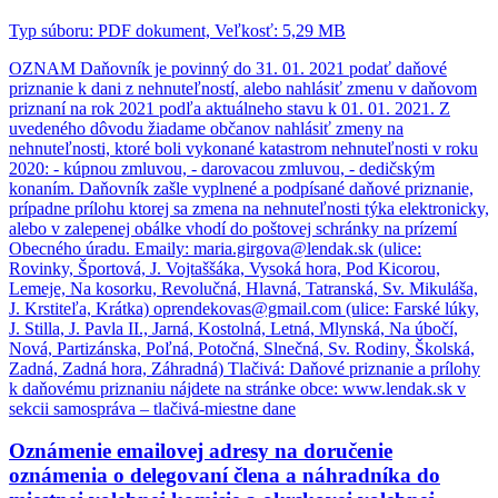
Typ súboru: PDF dokument, Veľkosť: 5,29 MB
OZNAM Daňovník je povinný do 31. 01. 2021 podať daňové
priznanie k dani z nehnuteľností, alebo nahlásiť zmenu v daňovom
priznaní na rok 2021 podľa aktuálneho stavu k 01. 01. 2021. Z
uvedeného dôvodu žiadame občanov nahlásiť zmeny na
nehnuteľnosti, ktoré boli vykonané katastrom nehnuteľnosti v roku
2020: - kúpnou zmluvou, - darovacou zmluvou, - dedičským
konaním. Daňovník zašle vyplnené a podpísané daňové priznanie,
prípadne prílohu ktorej sa zmena na nehnuteľnosti týka elektronicky,
alebo v zalepenej obálke vhodí do poštovej schránky na prízemí
Obecného úradu. Emaily: maria.girgova@lendak.sk (ulice:
Rovinky, Športová, J. Vojtaššáka, Vysoká hora, Pod Kicorou,
Lemeje, Na kosorku, Revolučná, Hlavná, Tatranská, Sv. Mikuláša,
J. Krstiteľa, Krátka) oprendekovas@gmail.com (ulice: Farské lúky,
J. Stilla, J. Pavla II., Jarná, Kostolná, Letná, Mlynská, Na úbočí,
Nová, Partizánska, Poľná, Potočná, Slnečná, Sv. Rodiny, Školská,
Zadná, Zadná hora, Záhradná) Tlačivá: Daňové priznanie a prílohy
k daňovému priznaniu nájdete na stránke obce: www.lendak.sk v
sekcii samospráva – tlačivá-miestne dane
Oznámenie emailovej adresy na doručenie
oznámenia o delegovaní člena a náhradníka do