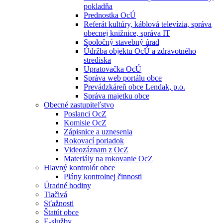
pokladňa
Prednostka OcÚ
Referát kultúry, káblová televízia, správa
obecnej knižnice, správa IT
Spoločný stavebný úrad
Údržba objektu OcÚ a zdravotného
strediska
Upratovačka OcÚ
Správa web portálu obce
Prevádzkáreň obce Lendak, p.o.
Správa majetku obce
Obecné zastupiteľstvo
Poslanci OcZ
Komisie OcZ
Zápisnice a uznesenia
Rokovací poriadok
Videozáznam z OcZ
Materiály na rokovanie OcZ
Hlavný kontrolór obce
Plány kontrolnej činnosti
Úradné hodiny
Tlačivá
Sťažnosti
Štatút obce
E-služby