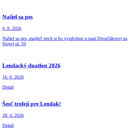
Našiel sa pes
6. 8.
2026
Našiel sa pes, majiteľ nech si ho vyzdvihne u pani Dvorčákovej na
Novej ul. 59
Lendacký duatlon 2026
16. 6.
2026
Detail
Šesť trofejí pre Lendak!
28. 4.
2026
Detail