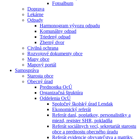
Fotoalbum
Doprava
Lekárne
Odpady
Harmonogram vývozu odpadu
Komunálny odpad
Triedený odpad
Zberný dvor
Civilná ochrana
Rozvojové dokumenty obce
Mapy obce
Mapový portál
Samospráva
Starosta obce
Obecný úrad
Prednostka OcÚ
Organizačná štruktúra
Oddelenia OcÚ
Spoločný školský úrad Lendak
Ekonomický referát
Referát daní, poplatkov, personalistiky a
miezd, register SHR, pokladňa
Referát sociálnych vecí, sekretariát starostu
obce a prednostu obecného úradu
Referát evidencie obyvateľstva a matriky,