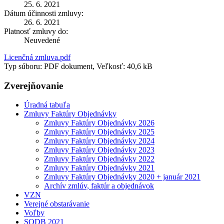
25. 6. 2021
Dátum účinnosti zmluvy:
26. 6. 2021
Platnosť zmluvy do:
Neuvedené
Licenčná zmluva.pdf
Typ súboru: PDF dokument, Veľkosť: 40,6 kB
Zverejňovanie
Úradná tabuľa
Zmluvy Faktúry Objednávky
Zmluvy Faktúry Objednávky 2026
Zmluvy Faktúry Objednávky 2025
Zmluvy Faktúry Objednávky 2024
Zmluvy Faktúry Objednávky 2023
Zmluvy Faktúry Objednávky 2022
Zmluvy Faktúry Objednávky 2021
Zmluvy Faktúry Objednávky 2020 + január 2021
Archív zmlúv, faktúr a objednávok
VZN
Verejné obstarávanie
Voľby
SODB 2021