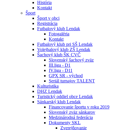
História
Kontakt
Šport
Šport v obci
Registrácia
Futbalový klub Lendak
Fotogaléria
Kontakt
Futbalový klub pri SŠ Lendak
Volejbalový klub ZŠ Lendak
Šachový klub ŠK CVČ
Slovenský šachový zväz
III.liga - D1
IV.liga - D11
GPX SR - východ
Seriál turnajov TALENT
Kulturistika
DHZ Lendak
Turistický oddiel obce Lendak
Sánkarský klub Lendak
Financovanie športu v roku 2019
Slovenský zväz sánkarov
Medzinárodná federácia
Dokumenty SKL
Zverejňovanie