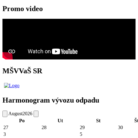
Promo video
MŠVVaŠ SR
Harmonogram vývozu odpadu
August
2026
Po
Ut
St
Š
27
28
29
30
3
5