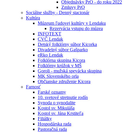
Objednávky PrO - do roku 2022
Zmluvy PrO
Sociálne služby - Denný stacionár
Kultúra
Múzeum ľudovej kultúry v Lendaku
Rezervácia vstupu do múzea
INFOTEXT
CVČ Lendak
Detský folklórny súbor Kicorka
Divadelný súbor Gašparko
eRko Lendak
Folklórna skupina Kicora
Folklórny krúžok v MŠ
Goroli - mužská spevácka skupina
MK Slovenského orla
Občianske združenie Kicora
Farnosť
Farské oznamy
10. svetové stretnutie rodín
Synoda o synodalite
Kostol sv. Mikuláša
Kostol sv. Jána Krstiteľa
Filiálky
Hospodárska rada
Pastoračná rada