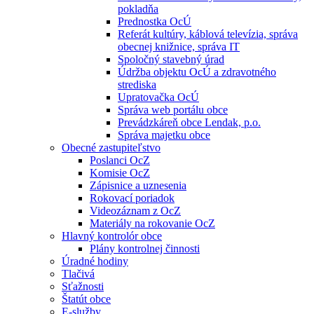
pokladňa
Prednostka OcÚ
Referát kultúry, káblová televízia, správa
obecnej knižnice, správa IT
Spoločný stavebný úrad
Údržba objektu OcÚ a zdravotného
strediska
Upratovačka OcÚ
Správa web portálu obce
Prevádzkáreň obce Lendak, p.o.
Správa majetku obce
Obecné zastupiteľstvo
Poslanci OcZ
Komisie OcZ
Zápisnice a uznesenia
Rokovací poriadok
Videozáznam z OcZ
Materiály na rokovanie OcZ
Hlavný kontrolór obce
Plány kontrolnej činnosti
Úradné hodiny
Tlačivá
Sťažnosti
Štatút obce
E-služby