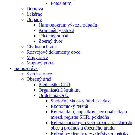
Fotoalbum
Doprava
Lekárne
Odpady
Harmonogram vývozu odpadu
Komunálny odpad
Triedený odpad
Zberný dvor
Civilná ochrana
Rozvojové dokumenty obce
Mapy obce
Mapový portál
Samospráva
Starosta obce
Obecný úrad
Prednostka OcÚ
Organizačná štruktúra
Oddelenia OcÚ
Spoločný školský úrad Lendak
Ekonomický referát
Referát daní, poplatkov, personalistiky a
miezd, register SHR, pokladňa
Referát sociálnych vecí, sekretariát starostu
obce a prednostu obecného úradu
Referát evidencie obyvateľstva a matriky,