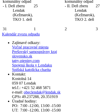
komunálny odpad
komunálny odpad
- I. Deň zberu
25
- II. Deň zberu
27
Lendak
Lendak
(Kežmarok),
(Kežmarok),
TKO 1. deň
TKO 2. deň
31
1
2
3
Kalendár zvozu odpadu
Zajímavé odkazy:
Voľné pracovné miesta
Prešovský samosprávny kraj
slovensko.sk
tatry-pieniny.com
Spojená škola v Lendaku
Spišská katolícka charita
Kontakt:
Kostolná 14
059 07 Lendak
tel.č.: +421 52 468 5871
e-mail:
obeclendak@lendak.sk
GPS
:
49.237288, 20.351919
Úradné hodiny:
PO: 7:00 -12:00, 13:00 -15:00
UT: 7:00 -12:00, 13:00 -15:00