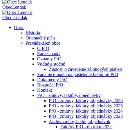
Obec
Lendak
Obec Lendak
Obec
História
Orientačný plán
Prevádzkáreň obce
O PrO
Zamestnanci
Oznamy PrO
Vodné a stočné
Žiadosť o zavedenie zálohových platieb
Zadanie e-mailu na posielanie faktúr od PrO
Dokumenty PrO
Rozpočet PrO
Kontakt
PrO - zmluvy, faktúry, objednávky
PrO - zmluvy, faktúry, objednávky 2026
PrO - zmluvy, faktúry, objednávky 2025
PrO - zmluvy, faktúry, objednávky 2024
PrO - zmluvy, faktúry, objednávky 2023
Archív zmlúv, faktúr, objednávok
Faktúry PrO - do roku 2022