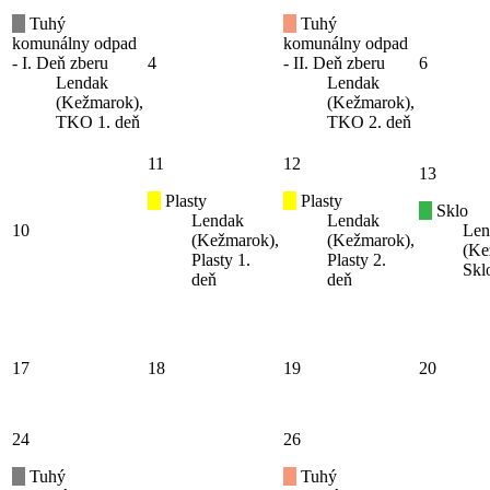
Tuhý
Tuhý
komunálny odpad
komunálny odpad
- I. Deň zberu
4
- II. Deň zberu
6
Lendak
Lendak
(Kežmarok),
(Kežmarok),
TKO 1. deň
TKO 2. deň
11
12
13
Plasty
Plasty
Sklo
Lendak
Lendak
10
Len
(Kežmarok),
(Kežmarok),
(Ke
Plasty 1.
Plasty 2.
Skl
deň
deň
17
18
19
20
24
26
Tuhý
Tuhý