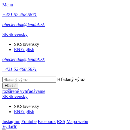
Menu
+421 52 468 5871
obeclendak@lendak.sk
SK
Slovensky
SK
Slovensky
EN
English
obeclendak@lendak.sk
+421 52 468 5871
Hľadaný výraz
Hľadať
rozšírené vyhľadávanie
SK
Slovensky
SK
Slovensky
EN
English
Instagram
Youtube
Facebook
RSS
Mapa webu
Vytlačiť