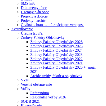
SMS info
Dokumenty obce
Územný plán obce
Projekty a dotácie
Projekty - archív
Civilná ochrana - informácie pre verejnosť
Zverejňovanie
Úradná tabuľa
Zmluvy Faktúry Objednávky
Zmluvy Faktúry Objednávky 2026
Zmluvy Faktúry Objednávky 2025
Zmluvy Faktúry Objednávky 2024
Zmluvy Faktúry Objednávky 2023
Zmluvy Faktúry Objednávky 2022
Zmluvy Faktúry Objednávky 2021
Zmluvy Faktúry Objednávky 2020 + január
2021
Archív zmlúv, faktúr a objednávok
VZN
Verejné obstarávanie
Voľby
Referendum
Regionálne voľby 2026
SODB 2021
Hospodárenie