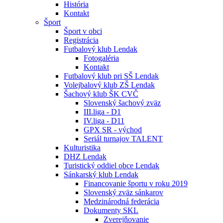
História
Kontakt
Šport
Šport v obci
Registrácia
Futbalový klub Lendak
Fotogaléria
Kontakt
Futbalový klub pri SŠ Lendak
Volejbalový klub ZŠ Lendak
Šachový klub ŠK CVČ
Slovenský šachový zväz
III.liga - D1
IV.liga - D11
GPX SR - východ
Seriál turnajov TALENT
Kulturistika
DHZ Lendak
Turistický oddiel obce Lendak
Sánkarský klub Lendak
Financovanie športu v roku 2019
Slovenský zväz sánkarov
Medzinárodná federácia
Dokumenty SKL
Zverejňovanie