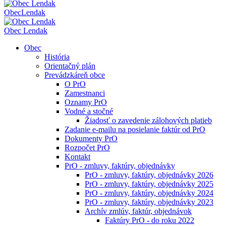
Obec
Lendak
Obec Lendak
Obec
História
Orientačný plán
Prevádzkáreň obce
O PrO
Zamestnanci
Oznamy PrO
Vodné a stočné
Žiadosť o zavedenie zálohových platieb
Zadanie e-mailu na posielanie faktúr od PrO
Dokumenty PrO
Rozpočet PrO
Kontakt
PrO - zmluvy, faktúry, objednávky
PrO - zmluvy, faktúry, objednávky 2026
PrO - zmluvy, faktúry, objednávky 2025
PrO - zmluvy, faktúry, objednávky 2024
PrO - zmluvy, faktúry, objednávky 2023
Archív zmlúv, faktúr, objednávok
Faktúry PrO - do roku 2022