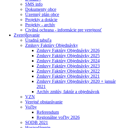
SMS info
Dokumenty obce
Územný plán obce
Projekty a dotácie
Projekty - archív
Civilná ochrana - informácie pre verejnosť
Zverejňovanie
Úradná tabuľa
Zmluvy Faktúry Objednávky
Zmluvy Faktúry Objednávky 2026
Zmluvy Faktúry Objednávky 2025
Zmluvy Faktúry Objednávky 2024
Zmluvy Faktúry Objednávky 2023
Zmluvy Faktúry Objednávky 2022
Zmluvy Faktúry Objednávky 2021
Zmluvy Faktúry Objednávky 2020 + január
2021
Archív zmlúv, faktúr a objednávok
VZN
Verejné obstarávanie
Voľby
Referendum
Regionálne voľby 2026
SODB 2021
Hospodárenie