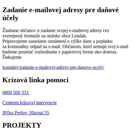
Zadanie e-mailovej adresy pre daňové
účely
Žiadame občanov o zaslanie svojej e-mailovej adresy cez
zverejnený formulár na stránke obce Lendak.
Pripravujeme zasielanie oznámení o výške dane a poplatku
za komunálny odpad na e-mail. Občanom, ktorí nemajú svoj e-mail
budeme posielať rozhodnutia v papierovej forme ako doteraz.
Ďakujeme
kontakty/zadanie-e-mailovej-adresy-pre-danove-ucely/
Krízová linka pomoci
0800 500 333
Centrum krízovej intervencie
IPčko Prešov, Hlavná 55
PROJEKTY