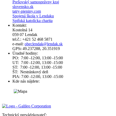
Prešovský samosprávny kraj
slovensko.sk
tatry-pieniny.com
Spojená škola v Lendaku
Spišská katolícka charita
Kontakt:
Kostolná 14
059 07 Lendak
tel.č.: +421 52 468 5871
e-mail:
obeclendak@lendak.sk
GPS
:
49.237288, 20.351919
Úradné hodiny:
PO: 7:00 -12:00, 13:00 -15:00
UT: 7:00 -12:00, 13:00 -15:00
ST: 7:00 -12:00, 13:00 -15:00
ŠT: Nestránkový deň
PIA: 7:00 -12:00, 13:00 -15:00
Kde nás nájdete:
Technický prevádzkovateľ: