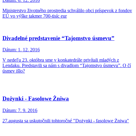
Dátum:
6. 12. 2016
Ministerstvo životného prostredia schválilo obci príspevok z fondov
EÚ vo výške takmer 700-tisíc eur
Divadelné predstavenie “Tajomstvo úsmevu”
Dátum:
1. 12. 2016
V nedeľu 23. októbra sme v konkatedrále privítali mladých z
Lendaku. Predstavili sa nám s divadlom “Tajomstvo úsmevu”. O čí
úsmev išlo?
Dożynki - Fasolowe Żniwa
Dátum:
7. 9. 2016
27.augusta sa uskutočnili tohtoročné "Dożynki - fasolowe Żniwa"