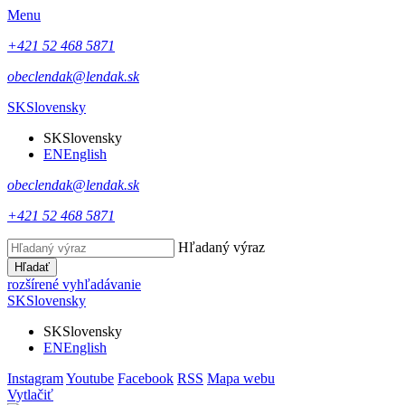
Menu
+421 52 468 5871
obeclendak@lendak.sk
SK
Slovensky
SK
Slovensky
EN
English
obeclendak@lendak.sk
+421 52 468 5871
Hľadaný výraz
Hľadať
rozšírené vyhľadávanie
SK
Slovensky
SK
Slovensky
EN
English
Instagram
Youtube
Facebook
RSS
Mapa webu
Vytlačiť