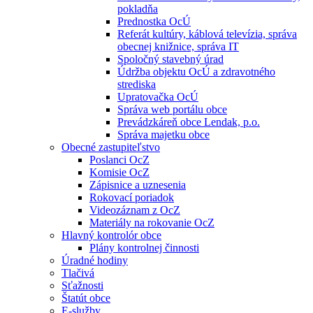
pokladňa
Prednostka OcÚ
Referát kultúry, káblová televízia, správa
obecnej knižnice, správa IT
Spoločný stavebný úrad
Údržba objektu OcÚ a zdravotného
strediska
Upratovačka OcÚ
Správa web portálu obce
Prevádzkáreň obce Lendak, p.o.
Správa majetku obce
Obecné zastupiteľstvo
Poslanci OcZ
Komisie OcZ
Zápisnice a uznesenia
Rokovací poriadok
Videozáznam z OcZ
Materiály na rokovanie OcZ
Hlavný kontrolór obce
Plány kontrolnej činnosti
Úradné hodiny
Tlačivá
Sťažnosti
Štatút obce
E-služby