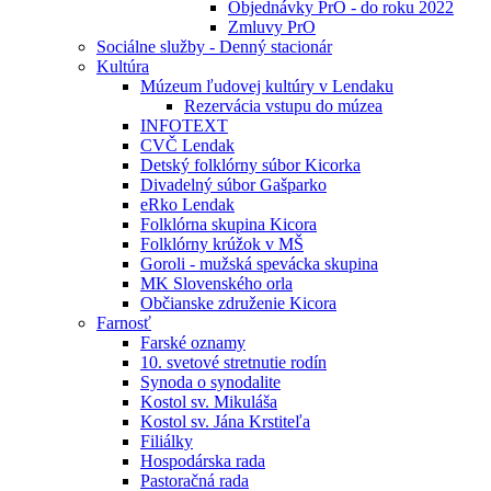
Objednávky PrO - do roku 2022
Zmluvy PrO
Sociálne služby - Denný stacionár
Kultúra
Múzeum ľudovej kultúry v Lendaku
Rezervácia vstupu do múzea
INFOTEXT
CVČ Lendak
Detský folklórny súbor Kicorka
Divadelný súbor Gašparko
eRko Lendak
Folklórna skupina Kicora
Folklórny krúžok v MŠ
Goroli - mužská spevácka skupina
MK Slovenského orla
Občianske združenie Kicora
Farnosť
Farské oznamy
10. svetové stretnutie rodín
Synoda o synodalite
Kostol sv. Mikuláša
Kostol sv. Jána Krstiteľa
Filiálky
Hospodárska rada
Pastoračná rada