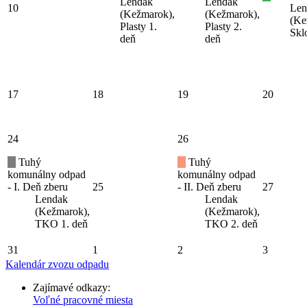
Lendak
Lendak
10
Len
(Kežmarok),
(Kežmarok),
(Ke
Plasty 1.
Plasty 2.
Skl
deň
deň
17
18
19
20
24
26
Tuhý
Tuhý
komunálny odpad
komunálny odpad
- I. Deň zberu
25
- II. Deň zberu
27
Lendak
Lendak
(Kežmarok),
(Kežmarok),
TKO 1. deň
TKO 2. deň
31
1
2
3
Kalendár zvozu odpadu
Zajímavé odkazy:
Voľné pracovné miesta