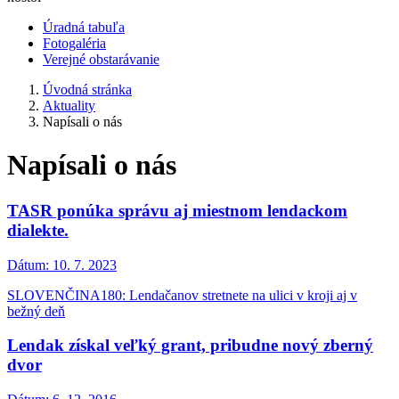
Úradná tabuľa
Fotogaléria
Verejné obstarávanie
Úvodná stránka
Aktuality
Napísali o nás
Napísali o nás
TASR ponúka správu aj miestnom lendackom
dialekte.
Dátum:
10. 7. 2023
SLOVENČINA180: Lendačanov stretnete na ulici v kroji aj v
bežný deň
Lendak získal veľký grant, pribudne nový zberný
dvor