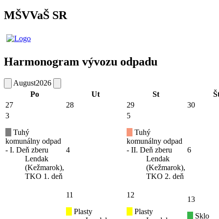
MŠVVaŠ SR
Harmonogram vývozu odpadu
August
2026
Po
Ut
St
Š
27
28
29
30
3
5
Tuhý
Tuhý
komunálny odpad
komunálny odpad
- I. Deň zberu
4
- II. Deň zberu
6
Lendak
Lendak
(Kežmarok),
(Kežmarok),
TKO 1. deň
TKO 2. deň
11
12
13
Plasty
Plasty
Sklo