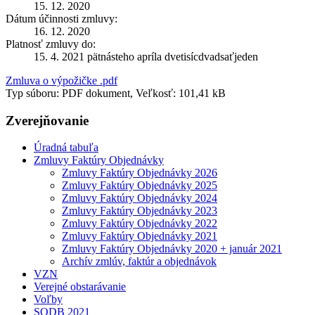
15. 12. 2020
Dátum účinnosti zmluvy:
16. 12. 2020
Platnosť zmluvy do:
15. 4. 2021 pätnásteho apríla dvetisícdvadsaťjeden
Zmluva o výpožičke .pdf
Typ súboru: PDF dokument, Veľkosť: 101,41 kB
Zverejňovanie
Úradná tabuľa
Zmluvy Faktúry Objednávky
Zmluvy Faktúry Objednávky 2026
Zmluvy Faktúry Objednávky 2025
Zmluvy Faktúry Objednávky 2024
Zmluvy Faktúry Objednávky 2023
Zmluvy Faktúry Objednávky 2022
Zmluvy Faktúry Objednávky 2021
Zmluvy Faktúry Objednávky 2020 + január 2021
Archív zmlúv, faktúr a objednávok
VZN
Verejné obstarávanie
Voľby
SODB 2021