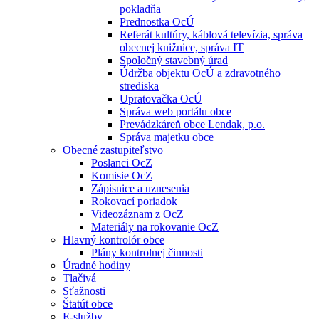
pokladňa
Prednostka OcÚ
Referát kultúry, káblová televízia, správa
obecnej knižnice, správa IT
Spoločný stavebný úrad
Údržba objektu OcÚ a zdravotného
strediska
Upratovačka OcÚ
Správa web portálu obce
Prevádzkáreň obce Lendak, p.o.
Správa majetku obce
Obecné zastupiteľstvo
Poslanci OcZ
Komisie OcZ
Zápisnice a uznesenia
Rokovací poriadok
Videozáznam z OcZ
Materiály na rokovanie OcZ
Hlavný kontrolór obce
Plány kontrolnej činnosti
Úradné hodiny
Tlačivá
Sťažnosti
Štatút obce
E-služby