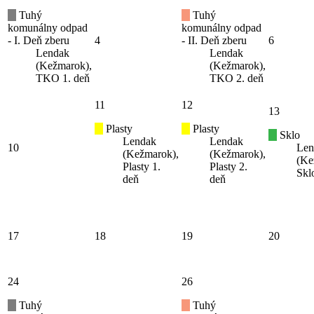
Tuhý
Tuhý
komunálny odpad
komunálny odpad
- I. Deň zberu
4
- II. Deň zberu
6
Lendak
Lendak
(Kežmarok),
(Kežmarok),
TKO 1. deň
TKO 2. deň
11
12
13
Plasty
Plasty
Sklo
Lendak
Lendak
10
Len
(Kežmarok),
(Kežmarok),
(Ke
Plasty 1.
Plasty 2.
Skl
deň
deň
17
18
19
20
24
26
Tuhý
Tuhý