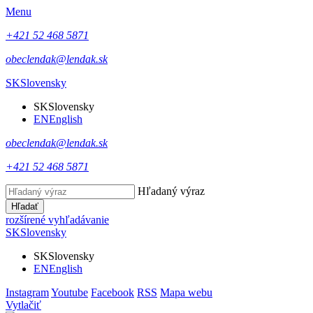
Menu
+421 52 468 5871
obeclendak@lendak.sk
SK
Slovensky
SK
Slovensky
EN
English
obeclendak@lendak.sk
+421 52 468 5871
Hľadaný výraz
Hľadať
rozšírené vyhľadávanie
SK
Slovensky
SK
Slovensky
EN
English
Instagram
Youtube
Facebook
RSS
Mapa webu
Vytlačiť