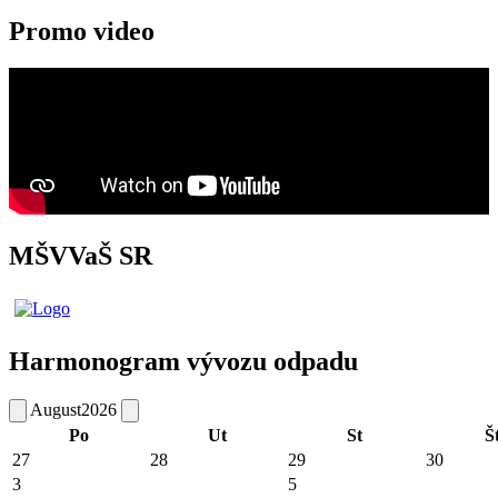
Promo video
MŠVVaŠ SR
Harmonogram vývozu odpadu
August
2026
Po
Ut
St
Š
27
28
29
30
3
5