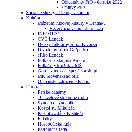
Objednávky PrO - do roku 2022
Zmluvy PrO
Sociálne služby - Denný stacionár
Kultúra
Múzeum ľudovej kultúry v Lendaku
Rezervácia vstupu do múzea
INFOTEXT
CVČ Lendak
Detský folklórny súbor Kicorka
Divadelný súbor Gašparko
eRko Lendak
Folklórna skupina Kicora
Folklórny krúžok v MŠ
Goroli - mužská spevácka skupina
MK Slovenského orla
Občianske združenie Kicora
Farnosť
Farské oznamy
10. svetové stretnutie rodín
Synoda o synodalite
Kostol sv. Mikuláša
Kostol sv. Jána Krstiteľa
Filiálky
Hospodárska rada
Pastoračná rada