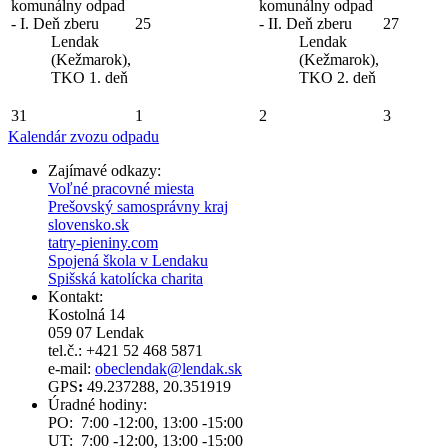
komunálny odpad
komunálny odpad
- I. Deň zberu
25
- II. Deň zberu
27
Lendak
Lendak
(Kežmarok),
(Kežmarok),
TKO 1. deň
TKO 2. deň
31
1
2
3
Kalendár zvozu odpadu
Zajímavé odkazy:
Voľné pracovné miesta
Prešovský samosprávny kraj
slovensko.sk
tatry-pieniny.com
Spojená škola v Lendaku
Spišská katolícka charita
Kontakt:
Kostolná 14
059 07 Lendak
tel.č.: +421 52 468 5871
e-mail:
obeclendak@lendak.sk
GPS
:
49.237288, 20.351919
Úradné hodiny:
PO: 7:00 -12:00, 13:00 -15:00
UT: 7:00 -12:00, 13:00 -15:00