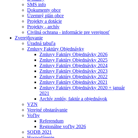
SMS info
Dokumenty obce
Územný plán obce
Projekty a dotácie
Projekty - archív
Civilná ochrana - informácie pre verejnosť
Zverejňovanie
Úradná tabuľa
Zmluvy Faktúry Objednávky
Zmluvy Faktúry Objednávky 2026
Zmluvy Faktúry Objednávky 2025
Zmluvy Faktúry Objednávky 2024
Zmluvy Faktúry Objednávky 2023
Zmluvy Faktúry Objednávky 2022
Zmluvy Faktúry Objednávky 2021
Zmluvy Faktúry Objednávky 2020 + január
2021
Archív zmlúv, faktúr a objednávok
VZN
Verejné obstarávanie
Voľby
Referendum
Regionálne voľby 2026
SODB 2021
Hospodárenie