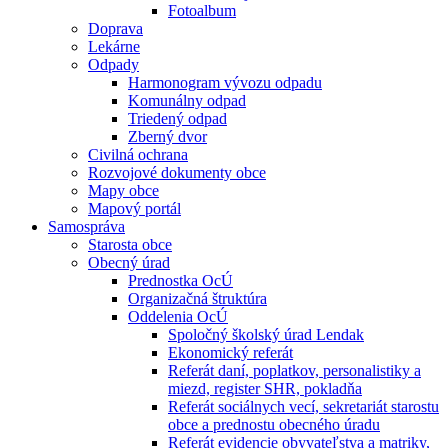
Fotoalbum
Doprava
Lekárne
Odpady
Harmonogram vývozu odpadu
Komunálny odpad
Triedený odpad
Zberný dvor
Civilná ochrana
Rozvojové dokumenty obce
Mapy obce
Mapový portál
Samospráva
Starosta obce
Obecný úrad
Prednostka OcÚ
Organizačná štruktúra
Oddelenia OcÚ
Spoločný školský úrad Lendak
Ekonomický referát
Referát daní, poplatkov, personalistiky a
miezd, register SHR, pokladňa
Referát sociálnych vecí, sekretariát starostu
obce a prednostu obecného úradu
Referát evidencie obyvateľstva a matriky,