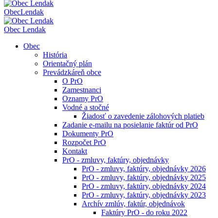
Obec
Lendak
Obec Lendak
Obec
História
Orientačný plán
Prevádzkáreň obce
O PrO
Zamestnanci
Oznamy PrO
Vodné a stočné
Žiadosť o zavedenie zálohových platieb
Zadanie e-mailu na posielanie faktúr od PrO
Dokumenty PrO
Rozpočet PrO
Kontakt
PrO - zmluvy, faktúry, objednávky
PrO - zmluvy, faktúry, objednávky 2026
PrO - zmluvy, faktúry, objednávky 2025
PrO - zmluvy, faktúry, objednávky 2024
PrO - zmluvy, faktúry, objednávky 2023
Archív zmlúv, faktúr, objednávok
Faktúry PrO - do roku 2022