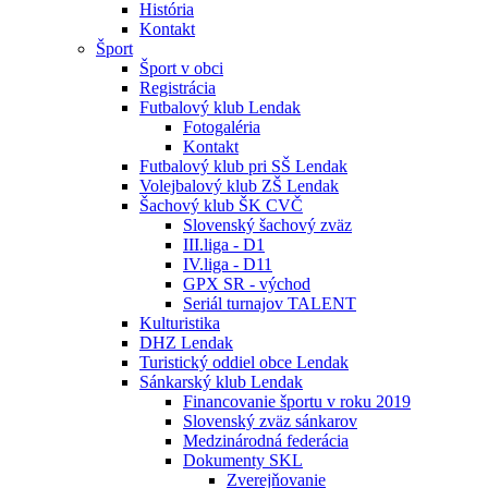
História
Kontakt
Šport
Šport v obci
Registrácia
Futbalový klub Lendak
Fotogaléria
Kontakt
Futbalový klub pri SŠ Lendak
Volejbalový klub ZŠ Lendak
Šachový klub ŠK CVČ
Slovenský šachový zväz
III.liga - D1
IV.liga - D11
GPX SR - východ
Seriál turnajov TALENT
Kulturistika
DHZ Lendak
Turistický oddiel obce Lendak
Sánkarský klub Lendak
Financovanie športu v roku 2019
Slovenský zväz sánkarov
Medzinárodná federácia
Dokumenty SKL
Zverejňovanie