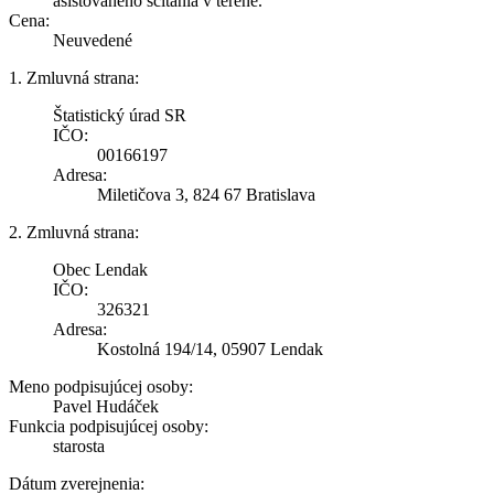
asistovaného sčítania v teréne.
Cena:
Neuvedené
1. Zmluvná strana:
Štatistický úrad SR
IČO:
00166197
Adresa:
Miletičova 3, 824 67 Bratislava
2. Zmluvná strana:
Obec Lendak
IČO:
326321
Adresa:
Kostolná 194/14, 05907 Lendak
Meno podpisujúcej osoby:
Pavel Hudáček
Funkcia podpisujúcej osoby:
starosta
Dátum zverejnenia: