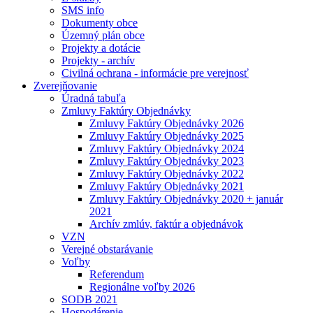
SMS info
Dokumenty obce
Územný plán obce
Projekty a dotácie
Projekty - archív
Civilná ochrana - informácie pre verejnosť
Zverejňovanie
Úradná tabuľa
Zmluvy Faktúry Objednávky
Zmluvy Faktúry Objednávky 2026
Zmluvy Faktúry Objednávky 2025
Zmluvy Faktúry Objednávky 2024
Zmluvy Faktúry Objednávky 2023
Zmluvy Faktúry Objednávky 2022
Zmluvy Faktúry Objednávky 2021
Zmluvy Faktúry Objednávky 2020 + január
2021
Archív zmlúv, faktúr a objednávok
VZN
Verejné obstarávanie
Voľby
Referendum
Regionálne voľby 2026
SODB 2021
Hospodárenie