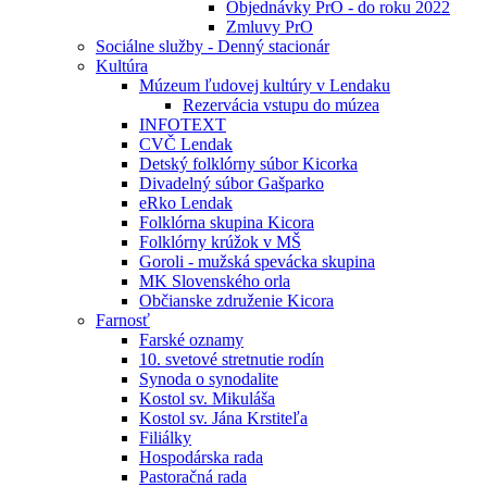
Objednávky PrO - do roku 2022
Zmluvy PrO
Sociálne služby - Denný stacionár
Kultúra
Múzeum ľudovej kultúry v Lendaku
Rezervácia vstupu do múzea
INFOTEXT
CVČ Lendak
Detský folklórny súbor Kicorka
Divadelný súbor Gašparko
eRko Lendak
Folklórna skupina Kicora
Folklórny krúžok v MŠ
Goroli - mužská spevácka skupina
MK Slovenského orla
Občianske združenie Kicora
Farnosť
Farské oznamy
10. svetové stretnutie rodín
Synoda o synodalite
Kostol sv. Mikuláša
Kostol sv. Jána Krstiteľa
Filiálky
Hospodárska rada
Pastoračná rada