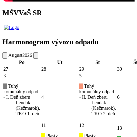
MŠVVaŠ SR
Harmonogram vývozu odpadu
August
2026
Po
Ut
St
Š
27
28
29
30
3
5
Tuhý
Tuhý
komunálny odpad
komunálny odpad
- I. Deň zberu
4
- II. Deň zberu
6
Lendak
Lendak
(Kežmarok),
(Kežmarok),
TKO 1. deň
TKO 2. deň
11
12
13
Plasty
Plasty