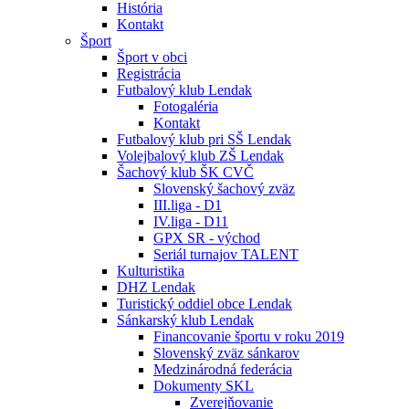
História
Kontakt
Šport
Šport v obci
Registrácia
Futbalový klub Lendak
Fotogaléria
Kontakt
Futbalový klub pri SŠ Lendak
Volejbalový klub ZŠ Lendak
Šachový klub ŠK CVČ
Slovenský šachový zväz
III.liga - D1
IV.liga - D11
GPX SR - východ
Seriál turnajov TALENT
Kulturistika
DHZ Lendak
Turistický oddiel obce Lendak
Sánkarský klub Lendak
Financovanie športu v roku 2019
Slovenský zväz sánkarov
Medzinárodná federácia
Dokumenty SKL
Zverejňovanie