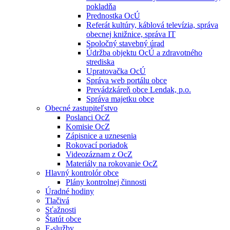
pokladňa
Prednostka OcÚ
Referát kultúry, káblová televízia, správa
obecnej knižnice, správa IT
Spoločný stavebný úrad
Údržba objektu OcÚ a zdravotného
strediska
Upratovačka OcÚ
Správa web portálu obce
Prevádzkáreň obce Lendak, p.o.
Správa majetku obce
Obecné zastupiteľstvo
Poslanci OcZ
Komisie OcZ
Zápisnice a uznesenia
Rokovací poriadok
Videozáznam z OcZ
Materiály na rokovanie OcZ
Hlavný kontrolór obce
Plány kontrolnej činnosti
Úradné hodiny
Tlačivá
Sťažnosti
Štatút obce
E-služby