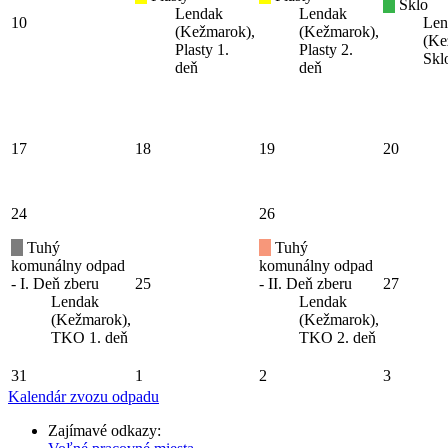
Sklo
Lendak
Lendak
10
Len
(Kežmarok),
(Kežmarok),
(Ke
Plasty 1.
Plasty 2.
Skl
deň
deň
17
18
19
20
24
26
Tuhý
Tuhý
komunálny odpad
komunálny odpad
- I. Deň zberu
25
- II. Deň zberu
27
Lendak
Lendak
(Kežmarok),
(Kežmarok),
TKO 1. deň
TKO 2. deň
31
1
2
3
Kalendár zvozu odpadu
Zajímavé odkazy: