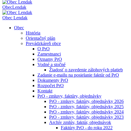
Obec
Lendak
Obec Lendak
Obec
História
Orientačný plán
Prevádzkáreň obce
O PrO
Zamestnanci
Oznamy PrO
Vodné a stočné
Žiadosť o zavedenie zálohových platieb
Zadanie e-mailu na posielanie faktúr od PrO
Dokumenty PrO
Rozpočet PrO
Kontakt
PrO - zmluvy, faktúry, objednávky
PrO - zmluvy, faktúry, objednávky 2026
PrO - zmluvy, faktúry, objednávky 2025
PrO - zmluvy, faktúry, objednávky 2024
PrO - zmluvy, faktúry, objednávky 2023
Archív zmlúv, faktúr, objednávok
Faktúry PrO - do roku 2022