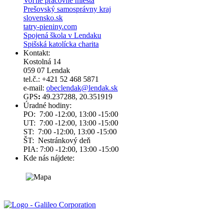
Voľné pracovné miesta
Prešovský samosprávny kraj
slovensko.sk
tatry-pieniny.com
Spojená škola v Lendaku
Spišská katolícka charita
Kontakt:
Kostolná 14
059 07 Lendak
tel.č.: +421 52 468 5871
e-mail:
obeclendak@lendak.sk
GPS
:
49.237288, 20.351919
Úradné hodiny:
PO: 7:00 -12:00, 13:00 -15:00
UT: 7:00 -12:00, 13:00 -15:00
ST: 7:00 -12:00, 13:00 -15:00
ŠT: Nestránkový deň
PIA: 7:00 -12:00, 13:00 -15:00
Kde nás nájdete: