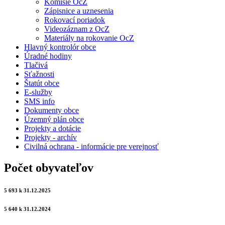
Komisie OcZ
Zápisnice a uznesenia
Rokovací poriadok
Videozáznam z OcZ
Materiály na rokovanie OcZ
Hlavný kontrolór obce
Úradné hodiny
Tlačivá
Sťažnosti
Štatút obce
E-služby
SMS info
Dokumenty obce
Územný plán obce
Projekty a dotácie
Projekty - archív
Civilná ochrana - informácie pre verejnosť
Počet obyvateľov
5 693 k 31.12.2025
5 640 k 31.12.2024