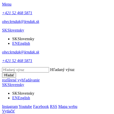
Menu
+421 52 468 5871
obeclendak@lendak.sk
SK
Slovensky
SK
Slovensky
EN
English
obeclendak@lendak.sk
+421 52 468 5871
Hľadaný výraz
Hľadať
rozšírené vyhľadávanie
SK
Slovensky
SK
Slovensky
EN
English
Instagram
Youtube
Facebook
RSS
Mapa webu
Vytlačiť