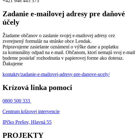
+421 948 445 375
Zadanie e-mailovej adresy pre daňové
účely
Žiadame občanov o zaslanie svojej e-mailovej adresy cez
zverejnený formulár na stránke obce Lendak.
Pripravujeme zasielanie oznámení o výške dane a poplatku
za komunálny odpad na e-mail. Občanom, ktorí nemajú svoj e-mail
budeme posielať rozhodnutia v papierovej forme ako doteraz.
Ďakujeme
kontakty/zadanie-e-mailovej-adresy-pre-danove-ucely/
Krízová linka pomoci
0800 500 333
Centrum krízovej intervencie
IPčko Prešov, Hlavná 55
PROJEKTY