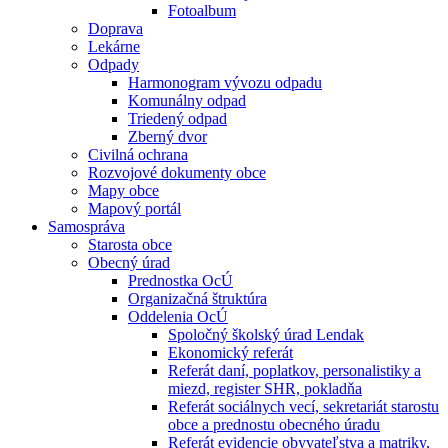
Fotoalbum
Doprava
Lekárne
Odpady
Harmonogram vývozu odpadu
Komunálny odpad
Triedený odpad
Zberný dvor
Civilná ochrana
Rozvojové dokumenty obce
Mapy obce
Mapový portál
Samospráva
Starosta obce
Obecný úrad
Prednostka OcÚ
Organizačná štruktúra
Oddelenia OcÚ
Spoločný školský úrad Lendak
Ekonomický referát
Referát daní, poplatkov, personalistiky a
miezd, register SHR, pokladňa
Referát sociálnych vecí, sekretariát starostu
obce a prednostu obecného úradu
Referát evidencie obyvateľstva a matriky,