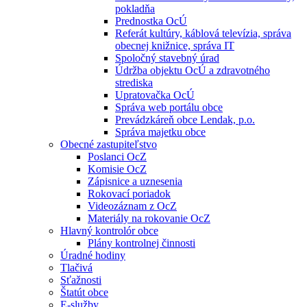
pokladňa
Prednostka OcÚ
Referát kultúry, káblová televízia, správa
obecnej knižnice, správa IT
Spoločný stavebný úrad
Údržba objektu OcÚ a zdravotného
strediska
Upratovačka OcÚ
Správa web portálu obce
Prevádzkáreň obce Lendak, p.o.
Správa majetku obce
Obecné zastupiteľstvo
Poslanci OcZ
Komisie OcZ
Zápisnice a uznesenia
Rokovací poriadok
Videozáznam z OcZ
Materiály na rokovanie OcZ
Hlavný kontrolór obce
Plány kontrolnej činnosti
Úradné hodiny
Tlačivá
Sťažnosti
Štatút obce
E-služby