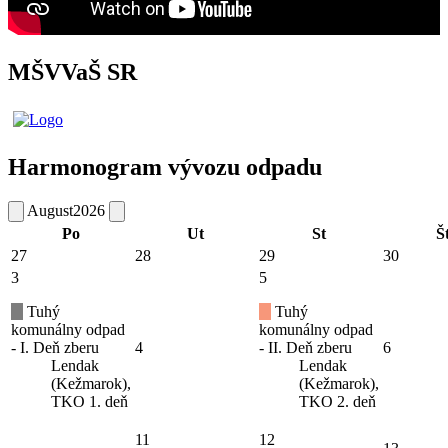
MŠVVaŠ SR
Harmonogram vývozu odpadu
August
2026
Po
Ut
St
Š
27
28
29
30
3
5
Tuhý
Tuhý
komunálny odpad
komunálny odpad
- I. Deň zberu
4
- II. Deň zberu
6
Lendak
Lendak
(Kežmarok),
(Kežmarok),
TKO 1. deň
TKO 2. deň
11
12