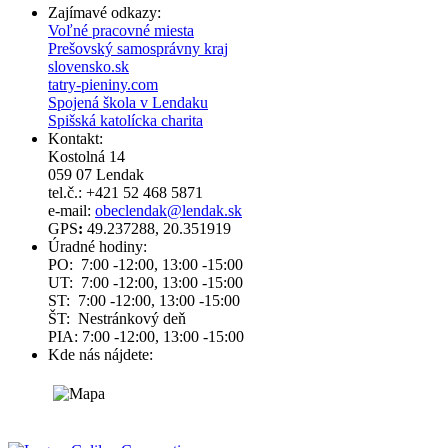
Zajímavé odkazy:
Voľné pracovné miesta
Prešovský samosprávny kraj
slovensko.sk
tatry-pieniny.com
Spojená škola v Lendaku
Spišská katolícka charita
Kontakt:
Kostolná 14
059 07 Lendak
tel.č.: +421 52 468 5871
e-mail:
obeclendak@lendak.sk
GPS
:
49.237288, 20.351919
Úradné hodiny:
PO: 7:00 -12:00, 13:00 -15:00
UT: 7:00 -12:00, 13:00 -15:00
ST: 7:00 -12:00, 13:00 -15:00
ŠT: Nestránkový deň
PIA: 7:00 -12:00, 13:00 -15:00
Kde nás nájdete: