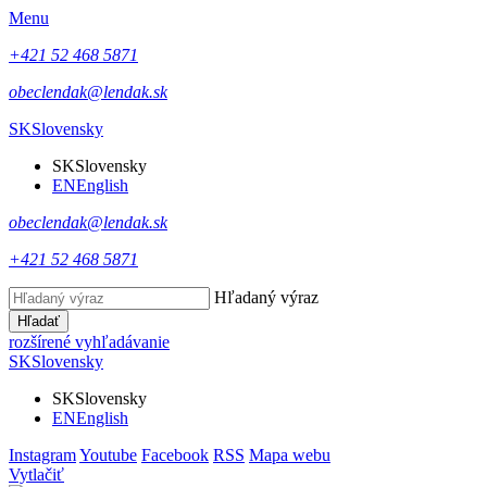
Menu
+421 52 468 5871
obeclendak@lendak.sk
SK
Slovensky
SK
Slovensky
EN
English
obeclendak@lendak.sk
+421 52 468 5871
Hľadaný výraz
Hľadať
rozšírené vyhľadávanie
SK
Slovensky
SK
Slovensky
EN
English
Instagram
Youtube
Facebook
RSS
Mapa webu
Vytlačiť