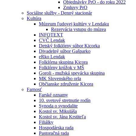
Objednávky PrO - do roku 2022
Zmluvy PrO
Sociálne služby - Denný stacionár
Kultúra
Múzeum ľudovej kultúry v Lendaku
Rezervácia vstupu do múzea
INFOTEXT
CVČ Lendak
Detský folklórny súbor Kicorka
Divadelný súbor Gašparko
eRko Lendak
Folklórna skupina Kicora
Folklórny krúžok v MŠ
Goroli - mužská spevácka skupina
MK Slovenského orla
Občianske združenie Kicora
Farnosť
Farské oznamy
10. svetové stretnutie rodín
Synoda o synodalite
Kostol sv. Mikuláša
Kostol sv. Jána Krstiteľa
Filiálky
Hospodárska rada
Pastoračná rada