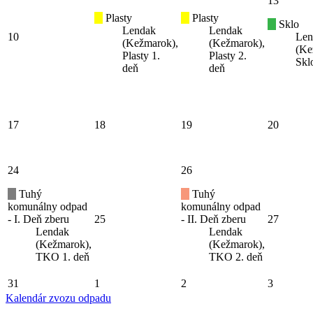
13
Plasty
Plasty
Sklo
Lendak
Lendak
10
Len
(Kežmarok),
(Kežmarok),
(Ke
Plasty 1.
Plasty 2.
Skl
deň
deň
17
18
19
20
24
26
Tuhý
Tuhý
komunálny odpad
komunálny odpad
- I. Deň zberu
25
- II. Deň zberu
27
Lendak
Lendak
(Kežmarok),
(Kežmarok),
TKO 1. deň
TKO 2. deň
31
1
2
3
Kalendár zvozu odpadu