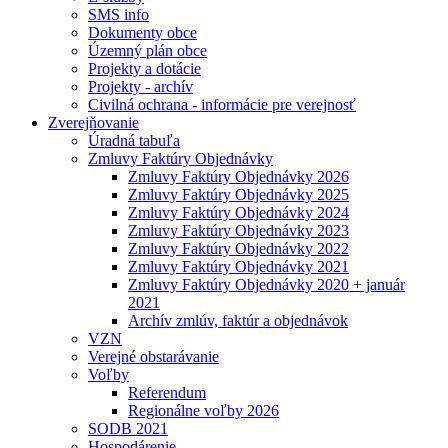
SMS info
Dokumenty obce
Územný plán obce
Projekty a dotácie
Projekty - archív
Civilná ochrana - informácie pre verejnosť
Zverejňovanie
Úradná tabuľa
Zmluvy Faktúry Objednávky
Zmluvy Faktúry Objednávky 2026
Zmluvy Faktúry Objednávky 2025
Zmluvy Faktúry Objednávky 2024
Zmluvy Faktúry Objednávky 2023
Zmluvy Faktúry Objednávky 2022
Zmluvy Faktúry Objednávky 2021
Zmluvy Faktúry Objednávky 2020 + január
2021
Archív zmlúv, faktúr a objednávok
VZN
Verejné obstarávanie
Voľby
Referendum
Regionálne voľby 2026
SODB 2021
Hospodárenie