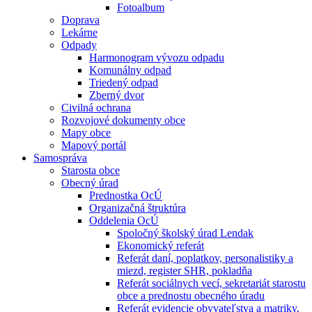
Fotoalbum
Doprava
Lekárne
Odpady
Harmonogram vývozu odpadu
Komunálny odpad
Triedený odpad
Zberný dvor
Civilná ochrana
Rozvojové dokumenty obce
Mapy obce
Mapový portál
Samospráva
Starosta obce
Obecný úrad
Prednostka OcÚ
Organizačná štruktúra
Oddelenia OcÚ
Spoločný školský úrad Lendak
Ekonomický referát
Referát daní, poplatkov, personalistiky a
miezd, register SHR, pokladňa
Referát sociálnych vecí, sekretariát starostu
obce a prednostu obecného úradu
Referát evidencie obyvateľstva a matriky,