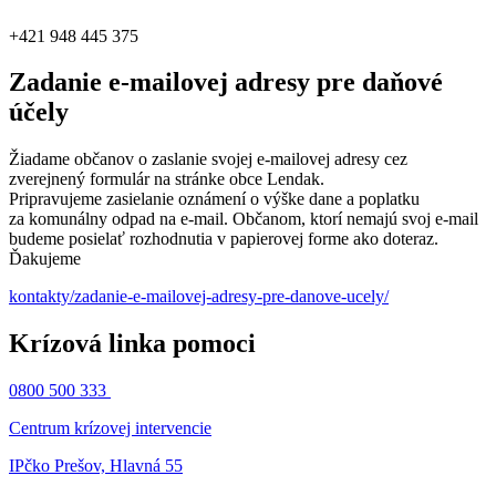
+421 948 445 375
Zadanie e-mailovej adresy pre daňové
účely
Žiadame občanov o zaslanie svojej e-mailovej adresy cez
zverejnený formulár na stránke obce Lendak.
Pripravujeme zasielanie oznámení o výške dane a poplatku
za komunálny odpad na e-mail. Občanom, ktorí nemajú svoj e-mail
budeme posielať rozhodnutia v papierovej forme ako doteraz.
Ďakujeme
kontakty/zadanie-e-mailovej-adresy-pre-danove-ucely/
Krízová linka pomoci
0800 500 333
Centrum krízovej intervencie
IPčko Prešov, Hlavná 55