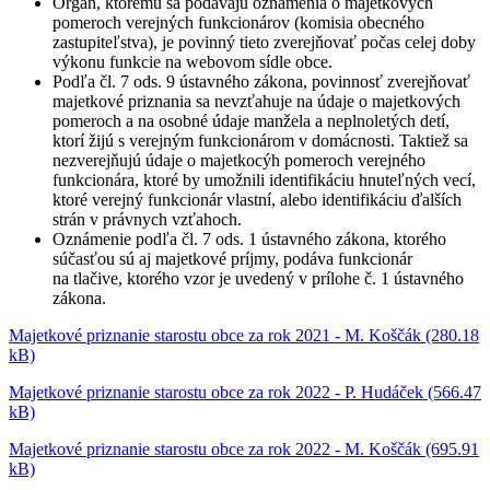
Orgán, ktorému sa podávajú oznámenia o majetkových
pomeroch verejných funkcionárov (komisia obecného
zastupiteľstva), je povinný tieto zverejňovať počas celej doby
výkonu funkcie na webovom sídle obce.
Podľa čl. 7 ods. 9 ústavného zákona, povinnosť zverejňovať
majetkové priznania sa nevzťahuje na údaje o majetkových
pomeroch a na osobné údaje manžela a neplnoletých detí,
ktorí žijú s verejným funkcionárom v domácnosti. Taktiež sa
nezverejňujú údaje o majetkocýh pomeroch verejného
funkcionára, ktoré by umožnili identifikáciu hnuteľných vecí,
ktoré verejný funkcionár vlastní, alebo identifikáciu ďalších
strán v právnych vzťahoch.
Oznámenie podľa čl. 7 ods. 1 ústavného zákona, ktorého
súčasťou sú aj majetkové príjmy, podáva funkcionár
na tlačive, ktorého vzor je uvedený v prílohe č. 1 ústavného
zákona.
Majetkové priznanie starostu obce za rok 2021 - M. Koščák (280.18
kB)
Majetkové priznanie starostu obce za rok 2022 - P. Hudáček (566.47
kB)
Majetkové priznanie starostu obce za rok 2022 - M. Koščák (695.91
kB)