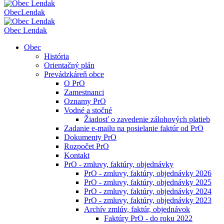
Obec
Lendak
Obec Lendak
Obec
História
Orientačný plán
Prevádzkáreň obce
O PrO
Zamestnanci
Oznamy PrO
Vodné a stočné
Žiadosť o zavedenie zálohových platieb
Zadanie e-mailu na posielanie faktúr od PrO
Dokumenty PrO
Rozpočet PrO
Kontakt
PrO - zmluvy, faktúry, objednávky
PrO - zmluvy, faktúry, objednávky 2026
PrO - zmluvy, faktúry, objednávky 2025
PrO - zmluvy, faktúry, objednávky 2024
PrO - zmluvy, faktúry, objednávky 2023
Archív zmlúv, faktúr, objednávok
Faktúry PrO - do roku 2022