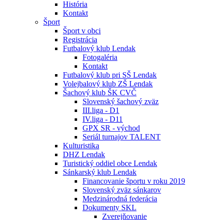
História
Kontakt
Šport
Šport v obci
Registrácia
Futbalový klub Lendak
Fotogaléria
Kontakt
Futbalový klub pri SŠ Lendak
Volejbalový klub ZŠ Lendak
Šachový klub ŠK CVČ
Slovenský šachový zväz
III.liga - D1
IV.liga - D11
GPX SR - východ
Seriál turnajov TALENT
Kulturistika
DHZ Lendak
Turistický oddiel obce Lendak
Sánkarský klub Lendak
Financovanie športu v roku 2019
Slovenský zväz sánkarov
Medzinárodná federácia
Dokumenty SKL
Zverejňovanie