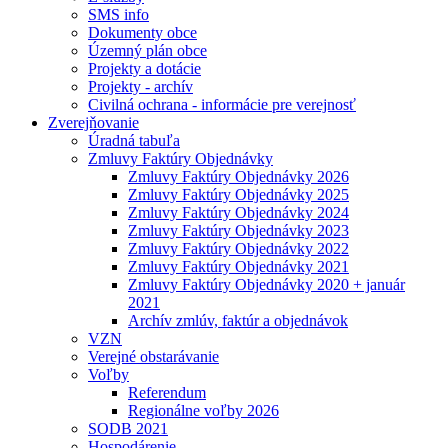
SMS info
Dokumenty obce
Územný plán obce
Projekty a dotácie
Projekty - archív
Civilná ochrana - informácie pre verejnosť
Zverejňovanie
Úradná tabuľa
Zmluvy Faktúry Objednávky
Zmluvy Faktúry Objednávky 2026
Zmluvy Faktúry Objednávky 2025
Zmluvy Faktúry Objednávky 2024
Zmluvy Faktúry Objednávky 2023
Zmluvy Faktúry Objednávky 2022
Zmluvy Faktúry Objednávky 2021
Zmluvy Faktúry Objednávky 2020 + január
2021
Archív zmlúv, faktúr a objednávok
VZN
Verejné obstarávanie
Voľby
Referendum
Regionálne voľby 2026
SODB 2021
Hospodárenie