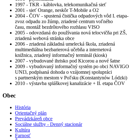
1997 - TKR - káblovka, telekomunikačná sieť
2001 - sieť Orange, neskôr T-Mobile a O2
2004 - ČOV - spustená čistička odpadových vôd I. etapa-
zvoz odpadu zo žúmp, zriadené centrum voľného
času, montáž bezdrôtového rozhlasu VISO
2005 - odovzdaná do používania nová telocvičňa pri ZŠ,
zriadená webová stránka obce
2006 - zriadená základná umelecká škola, zriadená
multimediálna bezbarierová učebňa a internetová
knižnica, zriadený informačný terminál (kiosk)
2007 - vybudované ihrisko pod Kicorou a nové šatne
2009 - vybudovaný informačný systém po obci NAVIGO
UNI3, podpísaná dohoda o vzájomnej spolupráci
s partnerským mestom v Poľsku (Konstantynów Lódzki)
2010 - výstavba spláškovej kanalizácie + II. etapa ČOV
Obec
História
Orientačný plán
Prevádzkáreň obce
Sociálne služby - Denný stacionár
Kultúra
Farnosť