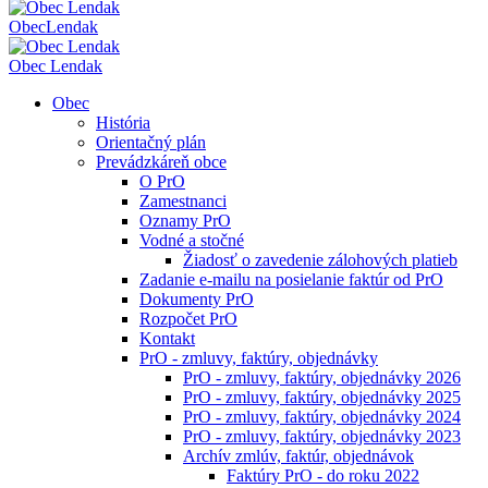
Obec
Lendak
Obec Lendak
Obec
História
Orientačný plán
Prevádzkáreň obce
O PrO
Zamestnanci
Oznamy PrO
Vodné a stočné
Žiadosť o zavedenie zálohových platieb
Zadanie e-mailu na posielanie faktúr od PrO
Dokumenty PrO
Rozpočet PrO
Kontakt
PrO - zmluvy, faktúry, objednávky
PrO - zmluvy, faktúry, objednávky 2026
PrO - zmluvy, faktúry, objednávky 2025
PrO - zmluvy, faktúry, objednávky 2024
PrO - zmluvy, faktúry, objednávky 2023
Archív zmlúv, faktúr, objednávok
Faktúry PrO - do roku 2022