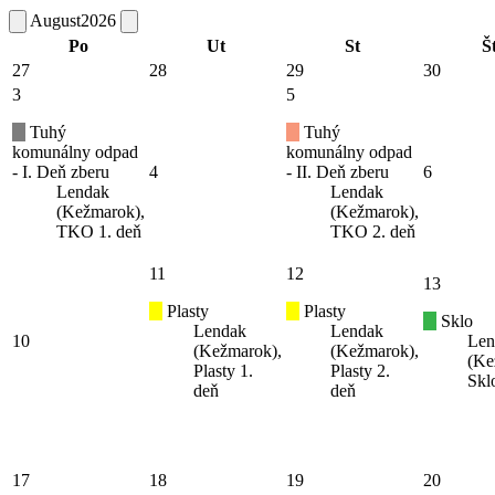
August
2026
Po
Ut
St
Š
27
28
29
30
3
5
Tuhý
Tuhý
komunálny odpad
komunálny odpad
- I. Deň zberu
4
- II. Deň zberu
6
Lendak
Lendak
(Kežmarok),
(Kežmarok),
TKO 1. deň
TKO 2. deň
11
12
13
Plasty
Plasty
Sklo
Lendak
Lendak
10
Len
(Kežmarok),
(Kežmarok),
(Ke
Plasty 1.
Plasty 2.
Skl
deň
deň
17
18
19
20