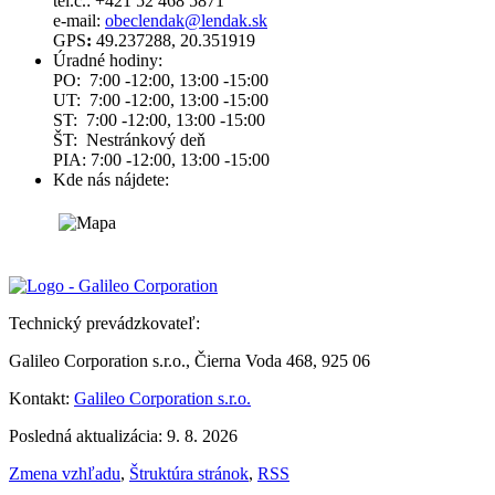
tel.č.: +421 52 468 5871
e-mail:
obeclendak@lendak.sk
GPS
:
49.237288, 20.351919
Úradné hodiny:
PO: 7:00 -12:00, 13:00 -15:00
UT: 7:00 -12:00, 13:00 -15:00
ST: 7:00 -12:00, 13:00 -15:00
ŠT: Nestránkový deň
PIA: 7:00 -12:00, 13:00 -15:00
Kde nás nájdete:
Technický prevádzkovateľ:
Galileo Corporation s.r.o., Čierna Voda 468, 925 06
Kontakt:
Galileo Corporation s.r.o.
Posledná aktualizácia: 9. 8. 2026
Zmena vzhľadu
,
Štruktúra stránok
,
RSS