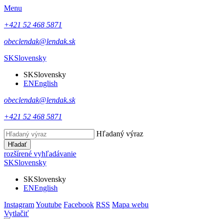
Menu
+421 52 468 5871
obeclendak@lendak.sk
SK
Slovensky
SK
Slovensky
EN
English
obeclendak@lendak.sk
+421 52 468 5871
Hľadaný výraz
Hľadať
rozšírené vyhľadávanie
SK
Slovensky
SK
Slovensky
EN
English
Instagram
Youtube
Facebook
RSS
Mapa webu
Vytlačiť