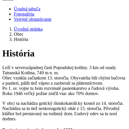
Úradná tabuľa
Fotogaléria
Verejné obstarávanie
Úvodná stránka
Obec
História
História
Leží v severozápadnej časti Popradskej kotliny. 3 km od osady
Tatranská Kotlina, 749 m n. m.
Obec vznikla začiatkom 13. storočia. Obyvatelia bili chýrni bačovia
a pastieri, pálili tiež vápno a zaoberali sa plátenníctvom.
Po 1. sv. vojne tu bolo rozvinuté pasienkarstvo a ľudová výroba.
Roku 1946 veľký požiar zničil viac ako 70% domov.
V obci sa nachádza gotický rímskokatolícky kostol zo 14. storočia.
Nachádza sa tu tiež neskorogotický oltár z 15. storočia. Pôvodný
kláštor bol prestavaný na rodinný dom. Ľudový odev sa tu nosí
dodnes.