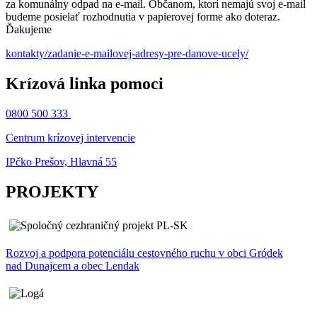
za komunálny odpad na e-mail. Občanom, ktorí nemajú svoj e-mail
budeme posielať rozhodnutia v papierovej forme ako doteraz.
Ďakujeme
kontakty/zadanie-e-mailovej-adresy-pre-danove-ucely/
Krízová linka pomoci
0800 500 333
Centrum krízovej intervencie
IPčko Prešov, Hlavná 55
PROJEKTY
Rozvoj a podpora potenciálu cestovného ruchu v obci Gródek
nad Dunajcem a obec Lendak