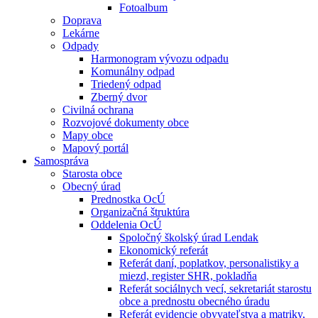
Fotoalbum
Doprava
Lekárne
Odpady
Harmonogram vývozu odpadu
Komunálny odpad
Triedený odpad
Zberný dvor
Civilná ochrana
Rozvojové dokumenty obce
Mapy obce
Mapový portál
Samospráva
Starosta obce
Obecný úrad
Prednostka OcÚ
Organizačná štruktúra
Oddelenia OcÚ
Spoločný školský úrad Lendak
Ekonomický referát
Referát daní, poplatkov, personalistiky a
miezd, register SHR, pokladňa
Referát sociálnych vecí, sekretariát starostu
obce a prednostu obecného úradu
Referát evidencie obyvateľstva a matriky,