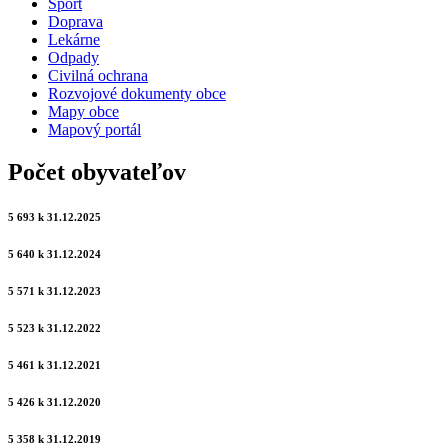
Šport
Doprava
Lekárne
Odpady
Civilná ochrana
Rozvojové dokumenty obce
Mapy obce
Mapový portál
Počet obyvateľov
5 693 k 31.12.2025
5 640 k 31.12.2024
5 571 k 31.12.2023
5 523 k 31.12.2022
5 461 k 31.12.2021
5 426 k 31.12.2020
5 358 k 31.12.2019