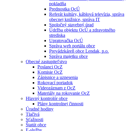
pokladňa
Prednostka OcÚ
Referát kultúry, káblová televízia, správa
obecnej knižnice, správa IT
Spoločný stavebný úrad
Údržba objektu OcÚ a zdravotného
strediska
Upratovačka OcÚ
Správa web portálu obce
Prevádzkáreň obce Lendak, p.o.
Správa majetku obce
Obecné zastupiteľstvo
Poslanci OcZ
Komisie OcZ
Zápisnice a uznesenia
Rokovací poriadok
Videozáznam z OcZ
Materiály na rokovanie OcZ
Hlavný kontrolór obce
Plány kontrolnej činnosti
Úradné hodiny
Tlačivá
Sťažnosti
Štatút obce
E-služby