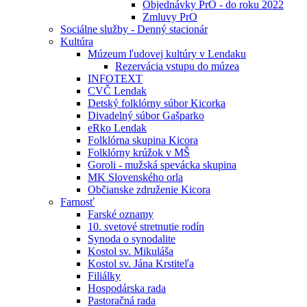
Objednávky PrO - do roku 2022
Zmluvy PrO
Sociálne služby - Denný stacionár
Kultúra
Múzeum ľudovej kultúry v Lendaku
Rezervácia vstupu do múzea
INFOTEXT
CVČ Lendak
Detský folklórny súbor Kicorka
Divadelný súbor Gašparko
eRko Lendak
Folklórna skupina Kicora
Folklórny krúžok v MŠ
Goroli - mužská spevácka skupina
MK Slovenského orla
Občianske združenie Kicora
Farnosť
Farské oznamy
10. svetové stretnutie rodín
Synoda o synodalite
Kostol sv. Mikuláša
Kostol sv. Jána Krstiteľa
Filiálky
Hospodárska rada
Pastoračná rada