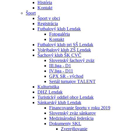
História
Kontakt
Šport
Šport v obci
Registrácia
Futbalový klub Lendak
Fotogaléria
Kontakt
Futbalový klub pri SŠ Lendak
Volejbalový klub ZŠ Lendak
Šachový klub ŠK CVČ
Slovenský šachový zväz
III.liga - D1
IV.liga - D11
GPX SR - východ
Seriál turnajov TALENT
Kulturistika
DHZ Lendak
Turistický oddiel obce Lendak
Sánkarský klub Lendak
Financovanie športu v roku 2019
Slovenský zväz sánkarov
Medzinárodná federácia
Dokumenty SKL
Zverejňovanie