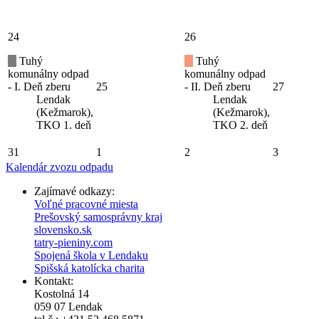
24
26
Tuhý
Tuhý
komunálny odpad
komunálny odpad
- I. Deň zberu
25
- II. Deň zberu
27
Lendak
Lendak
(Kežmarok),
(Kežmarok),
TKO 1. deň
TKO 2. deň
31
1
2
3
Kalendár zvozu odpadu
Zajímavé odkazy:
Voľné pracovné miesta
Prešovský samosprávny kraj
slovensko.sk
tatry-pieniny.com
Spojená škola v Lendaku
Spišská katolícka charita
Kontakt:
Kostolná 14
059 07 Lendak