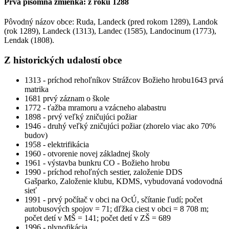
Prvá písomná zmienka: z roku 1288
Pôvodný názov obce: Ruda, Landeck (pred rokom 1289), Landok
(rok 1289), Landeck (1313), Landec (1585), Landocinum (1773),
Lendak (1808).
Z historických udalostí obce
1313 - príchod rehoľníkov Strážcov Božieho hrobu1643 prvá
matrika
1681 prvý záznam o škole
1772 - ťažba mramoru a vzácneho alabastru
1898 - prvý veľký zničujúci požiar
1946 - druhý veľký zničujúci požiar (zhorelo viac ako 70%
budov)
1958 - elektrifikácia
1960 - otvorenie novej základnej školy
1961 - výstavba bunkru CO - Božieho hrobu
1990 - príchod rehoľných sestier, založenie DDS
Gašparko, Založenie klubu, KDMS, vybudovaná vodovodná
sieť
1991 - prvý počítač v obci na OcÚ, sčítanie ľudí; počet
autobusových spojov = 71; dľžka ciest v obci = 8 708 m;
počet detí v MŠ = 141; počet detí v ZŠ = 689
1996 - plynofikácia