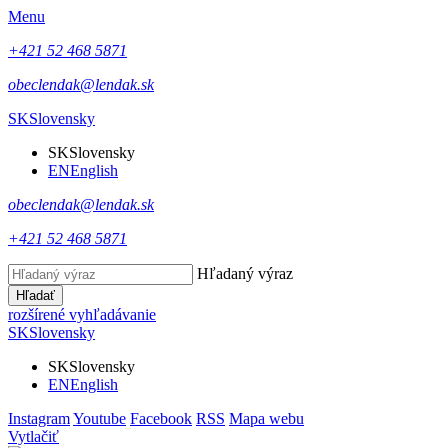
Menu
+421 52 468 5871
obeclendak@lendak.sk
SK
Slovensky
SK
Slovensky
EN
English
obeclendak@lendak.sk
+421 52 468 5871
Hľadaný výraz
Hľadať
rozšírené vyhľadávanie
SK
Slovensky
SK
Slovensky
EN
English
Instagram
Youtube
Facebook
RSS
Mapa webu
Vytlačiť