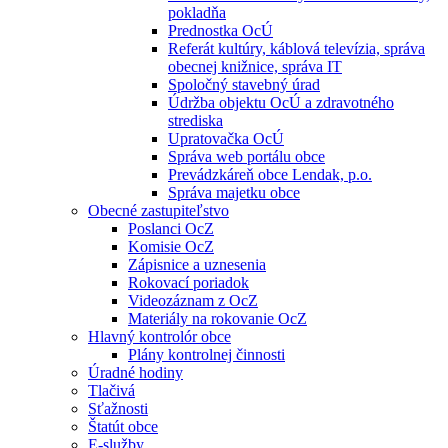
pokladňa
Prednostka OcÚ
Referát kultúry, káblová televízia, správa
obecnej knižnice, správa IT
Spoločný stavebný úrad
Údržba objektu OcÚ a zdravotného
strediska
Upratovačka OcÚ
Správa web portálu obce
Prevádzkáreň obce Lendak, p.o.
Správa majetku obce
Obecné zastupiteľstvo
Poslanci OcZ
Komisie OcZ
Zápisnice a uznesenia
Rokovací poriadok
Videozáznam z OcZ
Materiály na rokovanie OcZ
Hlavný kontrolór obce
Plány kontrolnej činnosti
Úradné hodiny
Tlačivá
Sťažnosti
Štatút obce
E-služby