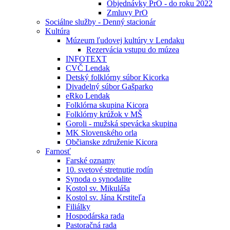
Objednávky PrO - do roku 2022
Zmluvy PrO
Sociálne služby - Denný stacionár
Kultúra
Múzeum ľudovej kultúry v Lendaku
Rezervácia vstupu do múzea
INFOTEXT
CVČ Lendak
Detský folklórny súbor Kicorka
Divadelný súbor Gašparko
eRko Lendak
Folklórna skupina Kicora
Folklórny krúžok v MŠ
Goroli - mužská spevácka skupina
MK Slovenského orla
Občianske združenie Kicora
Farnosť
Farské oznamy
10. svetové stretnutie rodín
Synoda o synodalite
Kostol sv. Mikuláša
Kostol sv. Jána Krstiteľa
Filiálky
Hospodárska rada
Pastoračná rada