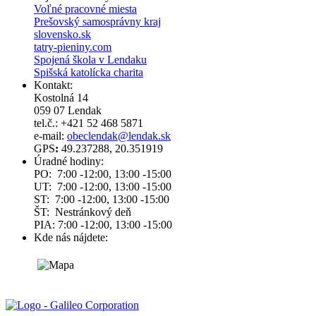
Voľné pracovné miesta
Prešovský samosprávny kraj
slovensko.sk
tatry-pieniny.com
Spojená škola v Lendaku
Spišská katolícka charita
Kontakt:
Kostolná 14
059 07 Lendak
tel.č.: +421 52 468 5871
e-mail:
obeclendak@lendak.sk
GPS
:
49.237288, 20.351919
Úradné hodiny:
PO: 7:00 -12:00, 13:00 -15:00
UT: 7:00 -12:00, 13:00 -15:00
ST: 7:00 -12:00, 13:00 -15:00
ŠT: Nestránkový deň
PIA: 7:00 -12:00, 13:00 -15:00
Kde nás nájdete: