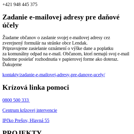
+421 948 445 375
Zadanie e-mailovej adresy pre daňové
účely
Žiadame občanov o zaslanie svojej e-mailovej adresy cez
zverejnený formulár na stránke obce Lendak.
Pripravujeme zasielanie oznámení o výške dane a poplatku
za komunálny odpad na e-mail. Občanom, ktorí nemajú svoj e-mail
budeme posielať rozhodnutia v papierovej forme ako doteraz.
Ďakujeme
kontakty/zadanie-e-mailovej-adresy-pre-danove-ucely/
Krízová linka pomoci
0800 500 333
Centrum krízovej intervencie
IPčko Prešov, Hlavná 55
PROJEKTY