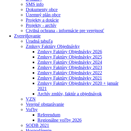
SMS info
Dokumenty obce
Územný plán obce
Projekty a dotácie
Projekty - archív
Civilná ochrana - informácie pre verejnosť
Zverejňovanie
Úradná tabuľa
Zmluvy Faktúry Objednávky
Zmluvy Faktúry Objednávky 2026
Zmluvy Faktúry Objednávky 2025
Zmluvy Faktúry Objednávky 2024
Zmluvy Faktúry Objednávky 2023
Zmluvy Faktúry Objednávky 2022
Zmluvy Faktúry Objednávky 2021
Zmluvy Faktúry Objednávky 2020 + január
2021
Archív zmlúv, faktúr a objednávok
VZN
Verejné obstarávanie
Voľby
Referendum
Regionálne voľby 2026
SODB 2021
Hospodárenie