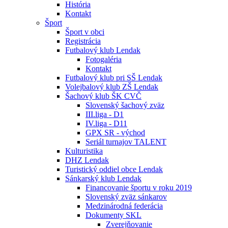
História
Kontakt
Šport
Šport v obci
Registrácia
Futbalový klub Lendak
Fotogaléria
Kontakt
Futbalový klub pri SŠ Lendak
Volejbalový klub ZŠ Lendak
Šachový klub ŠK CVČ
Slovenský šachový zväz
III.liga - D1
IV.liga - D11
GPX SR - východ
Seriál turnajov TALENT
Kulturistika
DHZ Lendak
Turistický oddiel obce Lendak
Sánkarský klub Lendak
Financovanie športu v roku 2019
Slovenský zväz sánkarov
Medzinárodná federácia
Dokumenty SKL
Zverejňovanie