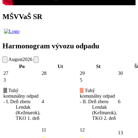
MŠVVaŠ SR
Harmonogram vývozu odpadu
August
2026
Po
Ut
St
Š
27
28
29
30
3
5
Tuhý
Tuhý
komunálny odpad
komunálny odpad
- I. Deň zberu
4
- II. Deň zberu
6
Lendak
Lendak
(Kežmarok),
(Kežmarok),
TKO 1. deň
TKO 2. deň
11
12
13