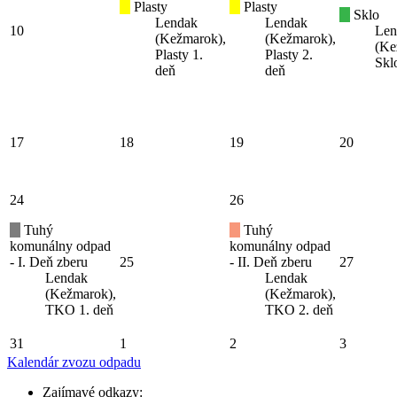
Plasty
Plasty
Sklo
Lendak
Lendak
10
Len
(Kežmarok),
(Kežmarok),
(Ke
Plasty 1.
Plasty 2.
Skl
deň
deň
17
18
19
20
24
26
Tuhý
Tuhý
komunálny odpad
komunálny odpad
- I. Deň zberu
25
- II. Deň zberu
27
Lendak
Lendak
(Kežmarok),
(Kežmarok),
TKO 1. deň
TKO 2. deň
31
1
2
3
Kalendár zvozu odpadu
Zajímavé odkazy: