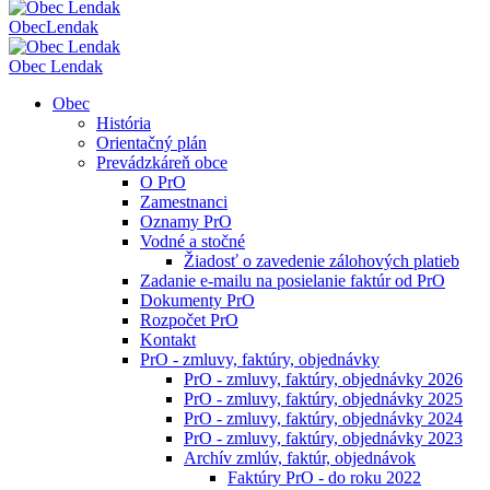
Obec
Lendak
Obec Lendak
Obec
História
Orientačný plán
Prevádzkáreň obce
O PrO
Zamestnanci
Oznamy PrO
Vodné a stočné
Žiadosť o zavedenie zálohových platieb
Zadanie e-mailu na posielanie faktúr od PrO
Dokumenty PrO
Rozpočet PrO
Kontakt
PrO - zmluvy, faktúry, objednávky
PrO - zmluvy, faktúry, objednávky 2026
PrO - zmluvy, faktúry, objednávky 2025
PrO - zmluvy, faktúry, objednávky 2024
PrO - zmluvy, faktúry, objednávky 2023
Archív zmlúv, faktúr, objednávok
Faktúry PrO - do roku 2022