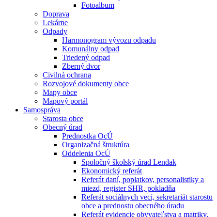
Fotoalbum
Doprava
Lekárne
Odpady
Harmonogram vývozu odpadu
Komunálny odpad
Triedený odpad
Zberný dvor
Civilná ochrana
Rozvojové dokumenty obce
Mapy obce
Mapový portál
Samospráva
Starosta obce
Obecný úrad
Prednostka OcÚ
Organizačná štruktúra
Oddelenia OcÚ
Spoločný školský úrad Lendak
Ekonomický referát
Referát daní, poplatkov, personalistiky a
miezd, register SHR, pokladňa
Referát sociálnych vecí, sekretariát starostu
obce a prednostu obecného úradu
Referát evidencie obyvateľstva a matriky,