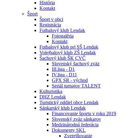
História
Kontakt
Šport
Šport v obci
Registrácia
Futbalový klub Lendak
Fotogaléria
Kontakt
Futbalový klub pri SŠ Lendak
Volejbalový klub ZŠ Lendak
Šachový klub ŠK CVČ
Slovenský šachový zväz
III.liga - D1
IV.liga - D11
GPX SR - východ
Seriál turnajov TALENT
Kulturistika
DHZ Lendak
Turistický oddiel obce Lendak
Sánkarský klub Lendak
Financovanie športu v roku 2019
Slovenský zväz sánkarov
Medzinárodná federácia
Dokumenty SKL
Zverejňovanie