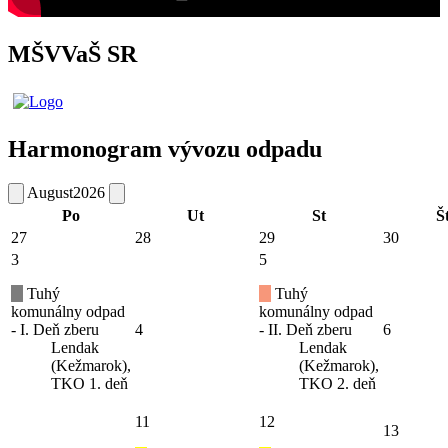
MŠVVaŠ SR
Harmonogram vývozu odpadu
August
2026
Po
Ut
St
Š
27
28
29
30
3
5
Tuhý
Tuhý
komunálny odpad
komunálny odpad
- I. Deň zberu
4
- II. Deň zberu
6
Lendak
Lendak
(Kežmarok),
(Kežmarok),
TKO 1. deň
TKO 2. deň
11
12
13