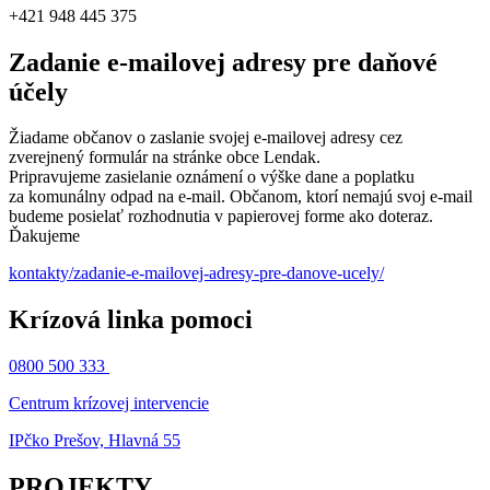
+421 948 445 375
Zadanie e-mailovej adresy pre daňové
účely
Žiadame občanov o zaslanie svojej e-mailovej adresy cez
zverejnený formulár na stránke obce Lendak.
Pripravujeme zasielanie oznámení o výške dane a poplatku
za komunálny odpad na e-mail. Občanom, ktorí nemajú svoj e-mail
budeme posielať rozhodnutia v papierovej forme ako doteraz.
Ďakujeme
kontakty/zadanie-e-mailovej-adresy-pre-danove-ucely/
Krízová linka pomoci
0800 500 333
Centrum krízovej intervencie
IPčko Prešov, Hlavná 55
PROJEKTY