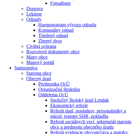
Fotoalbum
Doprava
Lekárne
Odpady
Harmonogram vývozu odpadu
Komunálny odpad
Triedený odpad
Zberný dvor
Civilná ochrana
Rozvojové dokumenty obce
Mapy obce
Mapový portál
Samospráva
Starosta obce
Obecný úrad
Prednostka OcÚ
Organizačná štruktúra
Oddelenia OcÚ
Spoločný školský úrad Lendak
Ekonomický referát
Referát daní, poplatkov, personalistiky a
miezd, register SHR, pokladňa
Referát sociálnych vecí, sekretariát starostu
obce a prednostu obecného úradu
Referát evidencie obyvateľstva a matriky,