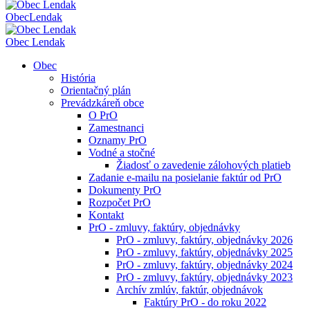
Obec
Lendak
Obec Lendak
Obec
História
Orientačný plán
Prevádzkáreň obce
O PrO
Zamestnanci
Oznamy PrO
Vodné a stočné
Žiadosť o zavedenie zálohových platieb
Zadanie e-mailu na posielanie faktúr od PrO
Dokumenty PrO
Rozpočet PrO
Kontakt
PrO - zmluvy, faktúry, objednávky
PrO - zmluvy, faktúry, objednávky 2026
PrO - zmluvy, faktúry, objednávky 2025
PrO - zmluvy, faktúry, objednávky 2024
PrO - zmluvy, faktúry, objednávky 2023
Archív zmlúv, faktúr, objednávok
Faktúry PrO - do roku 2022