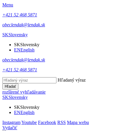
Menu
+421 52 468 5871
obeclendak@lendak.sk
SK
Slovensky
SK
Slovensky
EN
English
obeclendak@lendak.sk
+421 52 468 5871
Hľadaný výraz
Hľadať
rozšírené vyhľadávanie
SK
Slovensky
SK
Slovensky
EN
English
Instagram
Youtube
Facebook
RSS
Mapa webu
Vytlačiť