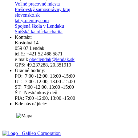
Voľné pracovné miesta
Prešovský samosprávny kraj
slovensko.sk
tatry-pieniny.com
Spojená škola v Lendaku
Spišská katolícka charita
Kontakt:
Kostolná 14
059 07 Lendak
tel.č.: +421 52 468 5871
e-mail:
obeclendak@lendak.sk
GPS
:
49.237288, 20.351919
Úradné hodiny:
PO: 7:00 -12:00, 13:00 -15:00
UT: 7:00 -12:00, 13:00 -15:00
ST: 7:00 -12:00, 13:00 -15:00
ŠT: Nestránkový deň
PIA: 7:00 -12:00, 13:00 -15:00
Kde nás nájdete: