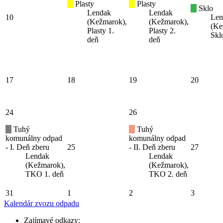
Plasty
Plasty
Sklo
Lendak
Lendak
10
Len
(Kežmarok),
(Kežmarok),
(Ke
Plasty 1.
Plasty 2.
Skl
deň
deň
17
18
19
20
24
26
Tuhý
Tuhý
komunálny odpad
komunálny odpad
- I. Deň zberu
25
- II. Deň zberu
27
Lendak
Lendak
(Kežmarok),
(Kežmarok),
TKO 1. deň
TKO 2. deň
31
1
2
3
Kalendár zvozu odpadu
Zajímavé odkazy: