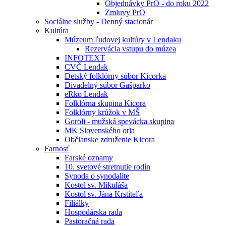
Objednávky PrO - do roku 2022
Zmluvy PrO
Sociálne služby - Denný stacionár
Kultúra
Múzeum ľudovej kultúry v Lendaku
Rezervácia vstupu do múzea
INFOTEXT
CVČ Lendak
Detský folklórny súbor Kicorka
Divadelný súbor Gašparko
eRko Lendak
Folklórna skupina Kicora
Folklórny krúžok v MŠ
Goroli - mužská spevácka skupina
MK Slovenského orla
Občianske združenie Kicora
Farnosť
Farské oznamy
10. svetové stretnutie rodín
Synoda o synodalite
Kostol sv. Mikuláša
Kostol sv. Jána Krstiteľa
Filiálky
Hospodárska rada
Pastoračná rada