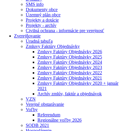
SMS info
Dokumenty obce
Územný plán obce
Projekty a dotácie
Projekty - archív
Civilná ochrana - informácie pre verejnosť
Zverejňovanie
Úradná tabuľa
Zmluvy Faktúry Objednávky
Zmluvy Faktúry Objednávky 2026
Zmluvy Faktúry Objednávky 2025
Zmluvy Faktúry Objednávky 2024
Zmluvy Faktúry Objednávky 2023
Zmluvy Faktúry Objednávky 2022
Zmluvy Faktúry Objednávky 2021
Zmluvy Faktúry Objednávky 2020 + január
2021
Archív zmlúv, faktúr a objednávok
VZN
Verejné obstarávanie
Voľby
Referendum
Regionálne voľby 2026
SODB 2021
Hospodárenie