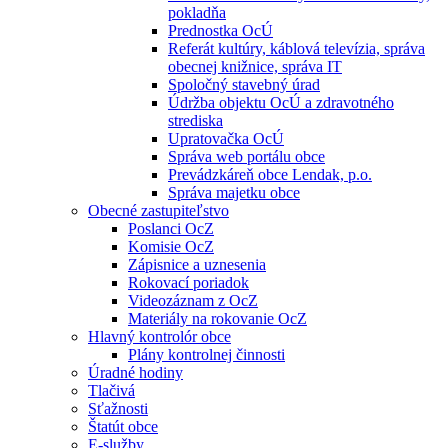
pokladňa
Prednostka OcÚ
Referát kultúry, káblová televízia, správa
obecnej knižnice, správa IT
Spoločný stavebný úrad
Údržba objektu OcÚ a zdravotného
strediska
Upratovačka OcÚ
Správa web portálu obce
Prevádzkáreň obce Lendak, p.o.
Správa majetku obce
Obecné zastupiteľstvo
Poslanci OcZ
Komisie OcZ
Zápisnice a uznesenia
Rokovací poriadok
Videozáznam z OcZ
Materiály na rokovanie OcZ
Hlavný kontrolór obce
Plány kontrolnej činnosti
Úradné hodiny
Tlačivá
Sťažnosti
Štatút obce
E-služby