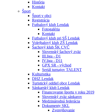
História
Kontakt
Šport
Šport v obci
Registrácia
Futbalový klub Lendak
Fotogaléria
Kontakt
Futbalový klub pri SŠ Lendak
Volejbalový klub ZŠ Lendak
Šachový klub ŠK CVČ
Slovenský šachový zväz
III.liga - D1
IV.liga - D11
GPX SR - východ
Seriál turnajov TALENT
Kulturistika
DHZ Lendak
Turistický oddiel obce Lendak
Sánkarský klub Lendak
Financovanie športu v roku 2019
Slovenský zväz sánkarov
Medzinárodná federácia
Dokumenty SKL
Zverejňovanie