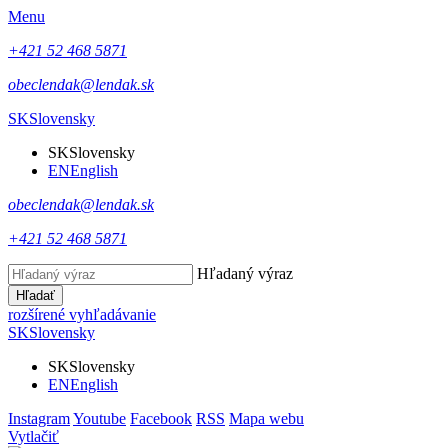
Menu
+421 52 468 5871
obeclendak@lendak.sk
SK
Slovensky
SK
Slovensky
EN
English
obeclendak@lendak.sk
+421 52 468 5871
Hľadaný výraz
Hľadať
rozšírené vyhľadávanie
SK
Slovensky
SK
Slovensky
EN
English
Instagram
Youtube
Facebook
RSS
Mapa webu
Vytlačiť