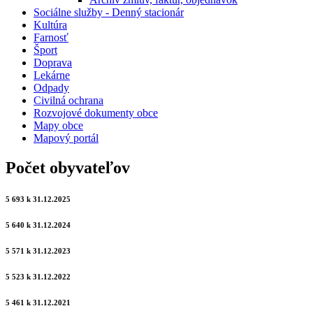
Sociálne služby - Denný stacionár
Kultúra
Farnosť
Šport
Doprava
Lekárne
Odpady
Civilná ochrana
Rozvojové dokumenty obce
Mapy obce
Mapový portál
Počet obyvateľov
5 693 k 31.12.2025
5 640 k 31.12.2024
5 571 k 31.12.2023
5 523 k 31.12.2022
5 461 k 31.12.2021