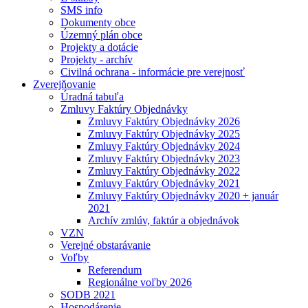
SMS info
Dokumenty obce
Územný plán obce
Projekty a dotácie
Projekty - archív
Civilná ochrana - informácie pre verejnosť
Zverejňovanie
Úradná tabuľa
Zmluvy Faktúry Objednávky
Zmluvy Faktúry Objednávky 2026
Zmluvy Faktúry Objednávky 2025
Zmluvy Faktúry Objednávky 2024
Zmluvy Faktúry Objednávky 2023
Zmluvy Faktúry Objednávky 2022
Zmluvy Faktúry Objednávky 2021
Zmluvy Faktúry Objednávky 2020 + január
2021
Archív zmlúv, faktúr a objednávok
VZN
Verejné obstarávanie
Voľby
Referendum
Regionálne voľby 2026
SODB 2021
Hospodárenie