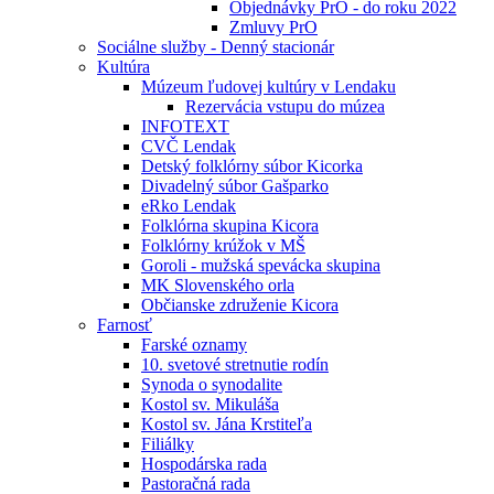
Objednávky PrO - do roku 2022
Zmluvy PrO
Sociálne služby - Denný stacionár
Kultúra
Múzeum ľudovej kultúry v Lendaku
Rezervácia vstupu do múzea
INFOTEXT
CVČ Lendak
Detský folklórny súbor Kicorka
Divadelný súbor Gašparko
eRko Lendak
Folklórna skupina Kicora
Folklórny krúžok v MŠ
Goroli - mužská spevácka skupina
MK Slovenského orla
Občianske združenie Kicora
Farnosť
Farské oznamy
10. svetové stretnutie rodín
Synoda o synodalite
Kostol sv. Mikuláša
Kostol sv. Jána Krstiteľa
Filiálky
Hospodárska rada
Pastoračná rada