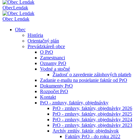
Obec
Lendak
Obec Lendak
Obec
História
Orientačný plán
Prevádzkáreň obce
O PrO
Zamestnanci
Oznamy PrO
Vodné a stočné
Žiadosť o zavedenie zálohových platieb
Zadanie e-mailu na posielanie faktúr od PrO
Dokumenty PrO
Rozpočet PrO
Kontakt
PrO - zmluvy, faktúry, objednávky
PrO - zmluvy, faktúry, objednávky 2026
PrO - zmluvy, faktúry, objednávky 2025
PrO - zmluvy, faktúry, objednávky 2024
PrO - zmluvy, faktúry, objednávky 2023
Archív zmlúv, faktúr, objednávok
Faktúry PrO - do roku 2022