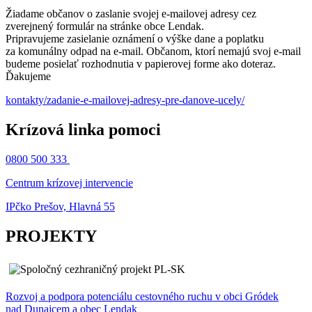
Žiadame občanov o zaslanie svojej e-mailovej adresy cez
zverejnený formulár na stránke obce Lendak.
Pripravujeme zasielanie oznámení o výške dane a poplatku
za komunálny odpad na e-mail. Občanom, ktorí nemajú svoj e-mail
budeme posielať rozhodnutia v papierovej forme ako doteraz.
Ďakujeme
kontakty/zadanie-e-mailovej-adresy-pre-danove-ucely/
Krízová linka pomoci
0800 500 333
Centrum krízovej intervencie
IPčko Prešov, Hlavná 55
PROJEKTY
Rozvoj a podpora potenciálu cestovného ruchu v obci Gródek
nad Dunajcem a obec Lendak