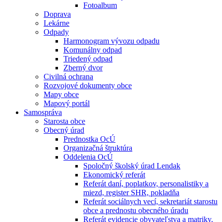
Fotoalbum
Doprava
Lekárne
Odpady
Harmonogram vývozu odpadu
Komunálny odpad
Triedený odpad
Zberný dvor
Civilná ochrana
Rozvojové dokumenty obce
Mapy obce
Mapový portál
Samospráva
Starosta obce
Obecný úrad
Prednostka OcÚ
Organizačná štruktúra
Oddelenia OcÚ
Spoločný školský úrad Lendak
Ekonomický referát
Referát daní, poplatkov, personalistiky a
miezd, register SHR, pokladňa
Referát sociálnych vecí, sekretariát starostu
obce a prednostu obecného úradu
Referát evidencie obyvateľstva a matriky,