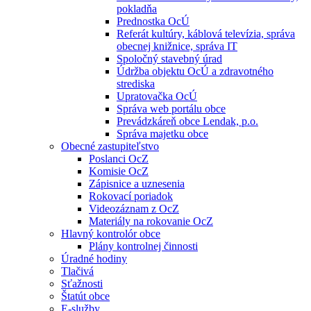
pokladňa
Prednostka OcÚ
Referát kultúry, káblová televízia, správa
obecnej knižnice, správa IT
Spoločný stavebný úrad
Údržba objektu OcÚ a zdravotného
strediska
Upratovačka OcÚ
Správa web portálu obce
Prevádzkáreň obce Lendak, p.o.
Správa majetku obce
Obecné zastupiteľstvo
Poslanci OcZ
Komisie OcZ
Zápisnice a uznesenia
Rokovací poriadok
Videozáznam z OcZ
Materiály na rokovanie OcZ
Hlavný kontrolór obce
Plány kontrolnej činnosti
Úradné hodiny
Tlačivá
Sťažnosti
Štatút obce
E-služby