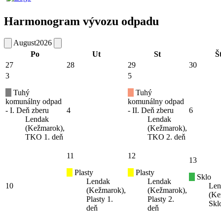
Harmonogram vývozu odpadu
August
2026
Po
Ut
St
Š
27
28
29
30
3
5
Tuhý
Tuhý
komunálny odpad
komunálny odpad
- I. Deň zberu
4
- II. Deň zberu
6
Lendak
Lendak
(Kežmarok),
(Kežmarok),
TKO 1. deň
TKO 2. deň
11
12
13
Plasty
Plasty
Sklo
Lendak
Lendak
10
Len
(Kežmarok),
(Kežmarok),
(Ke
Plasty 1.
Plasty 2.
Skl
deň
deň