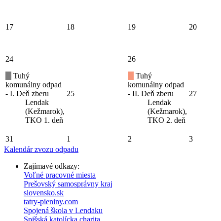
17
18
19
20
24
26
Tuhý
Tuhý
komunálny odpad
komunálny odpad
- I. Deň zberu
25
- II. Deň zberu
27
Lendak
Lendak
(Kežmarok),
(Kežmarok),
TKO 1. deň
TKO 2. deň
31
1
2
3
Kalendár zvozu odpadu
Zajímavé odkazy:
Voľné pracovné miesta
Prešovský samosprávny kraj
slovensko.sk
tatry-pieniny.com
Spojená škola v Lendaku
Spišská katolícka charita