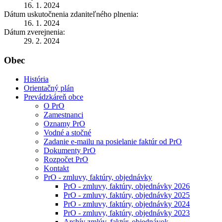
16. 1. 2024
Dátum uskutočnenia zdaniteľného plnenia:
16. 1. 2024
Dátum zverejnenia:
29. 2. 2024
Obec
História
Orientačný plán
Prevádzkáreň obce
O PrO
Zamestnanci
Oznamy PrO
Vodné a stočné
Zadanie e-mailu na posielanie faktúr od PrO
Dokumenty PrO
Rozpočet PrO
Kontakt
PrO - zmluvy, faktúry, objednávky
PrO - zmluvy, faktúry, objednávky 2026
PrO - zmluvy, faktúry, objednávky 2025
PrO - zmluvy, faktúry, objednávky 2024
PrO - zmluvy, faktúry, objednávky 2023
Archív zmlúv, faktúr, objednávok