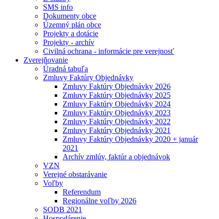
SMS info
Dokumenty obce
Územný plán obce
Projekty a dotácie
Projekty - archív
Civilná ochrana - informácie pre verejnosť
Zverejňovanie
Úradná tabuľa
Zmluvy Faktúry Objednávky
Zmluvy Faktúry Objednávky 2026
Zmluvy Faktúry Objednávky 2025
Zmluvy Faktúry Objednávky 2024
Zmluvy Faktúry Objednávky 2023
Zmluvy Faktúry Objednávky 2022
Zmluvy Faktúry Objednávky 2021
Zmluvy Faktúry Objednávky 2020 + január
2021
Archív zmlúv, faktúr a objednávok
VZN
Verejné obstarávanie
Voľby
Referendum
Regionálne voľby 2026
SODB 2021
Hospodárenie