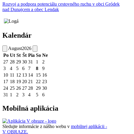
Rozvoj a podpora potenciálu cestovného ruchu v obci Gródek
nad Dunajcem a obec Lendak
Kalendár
August
2026
Po
Ut
St
Št
Pia
So
Ne
27
28
29
30
31
1
2
3
4
5
6
7
8
9
10
11
12
13
14
15
16
17
18
19
20
21
22
23
24
25
26
27
28
29
30
31
1
2
3
4
5
6
Mobilná aplikácia
Sledujte informácie z nášho webu v
mobilnej aplikácii -
V OBRAZE.