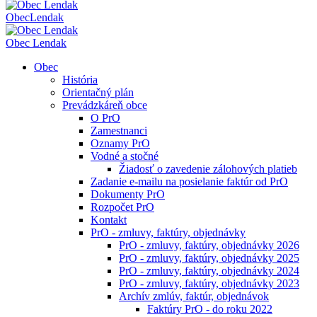
Obec
Lendak
Obec Lendak
Obec
História
Orientačný plán
Prevádzkáreň obce
O PrO
Zamestnanci
Oznamy PrO
Vodné a stočné
Žiadosť o zavedenie zálohových platieb
Zadanie e-mailu na posielanie faktúr od PrO
Dokumenty PrO
Rozpočet PrO
Kontakt
PrO - zmluvy, faktúry, objednávky
PrO - zmluvy, faktúry, objednávky 2026
PrO - zmluvy, faktúry, objednávky 2025
PrO - zmluvy, faktúry, objednávky 2024
PrO - zmluvy, faktúry, objednávky 2023
Archív zmlúv, faktúr, objednávok
Faktúry PrO - do roku 2022