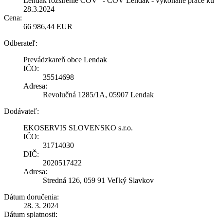
Lendak rozšírenie ČOV“ - ČOV Lendak - vykonané práce ku
28.3.2024
Cena:
66 986,44 EUR
Odberateľ:
Prevádzkareň obce Lendak
IČO:
35514698
Adresa:
Revolučná 1285/1A, 05907 Lendak
Dodávateľ:
EKOSERVIS SLOVENSKO s.r.o.
IČO:
31714030
DIČ:
2020517422
Adresa:
Stredná 126, 059 91 Veľký Slavkov
Dátum doručenia:
28. 3. 2024
Dátum splatnosti: