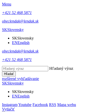
Menu
+421 52 468 5871
obeclendak@lendak.sk
SK
Slovensky
SK
Slovensky
EN
English
obeclendak@lendak.sk
+421 52 468 5871
Hľadaný výraz
Hľadať
rozšírené vyhľadávanie
SK
Slovensky
SK
Slovensky
EN
English
Instagram
Youtube
Facebook
RSS
Mapa webu
Vytlačiť