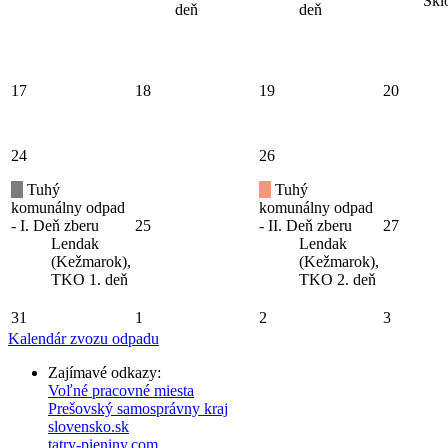
Skl
deň
deň
17
18
19
20
24
26
Tuhý
Tuhý
komunálny odpad
komunálny odpad
- I. Deň zberu
25
- II. Deň zberu
27
Lendak
Lendak
(Kežmarok),
(Kežmarok),
TKO 1. deň
TKO 2. deň
31
1
2
3
Kalendár zvozu odpadu
Zajímavé odkazy:
Voľné pracovné miesta
Prešovský samosprávny kraj
slovensko.sk
tatry-pieniny.com