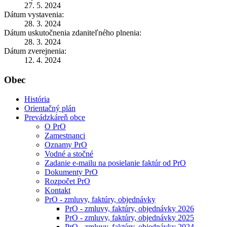
27. 5. 2024
Dátum vystavenia:
28. 3. 2024
Dátum uskutočnenia zdaniteľného plnenia:
28. 3. 2024
Dátum zverejnenia:
12. 4. 2024
Obec
História
Orientačný plán
Prevádzkáreň obce
O PrO
Zamestnanci
Oznamy PrO
Vodné a stočné
Zadanie e-mailu na posielanie faktúr od PrO
Dokumenty PrO
Rozpočet PrO
Kontakt
PrO - zmluvy, faktúry, objednávky
PrO - zmluvy, faktúry, objednávky 2026
PrO - zmluvy, faktúry, objednávky 2025
PrO - zmluvy, faktúry, objednávky 2024