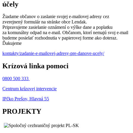
účely
Žiadame občanov o zaslanie svojej e-mailovej adresy cez
zverejnený formulár na stránke obce Lendak.
Pripravujeme zasielanie oznámení o výške dane a poplatku
za komunálny odpad na e-mail. Občanom, ktorí nemajú svoj e-mail
budeme posielať rozhodnutia v papierovej forme ako doteraz.
Ďakujeme
kontakty/zadanie-e-mailovej-adresy-pre-danove-ucely/
Krízová linka pomoci
0800 500 333
Centrum krízovej intervencie
IPčko Prešov, Hlavná 55
PROJEKTY