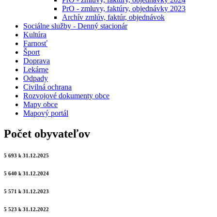
PrO - zmluvy, faktúry, objednávky 2023
Archív zmlúv, faktúr, objednávok
Sociálne služby - Denný stacionár
Kultúra
Farnosť
Šport
Doprava
Lekárne
Odpady
Civilná ochrana
Rozvojové dokumenty obce
Mapy obce
Mapový portál
Počet obyvateľov
5 693 k 31.12.2025
5 640 k 31.12.2024
5 571 k 31.12.2023
5 523 k 31.12.2022