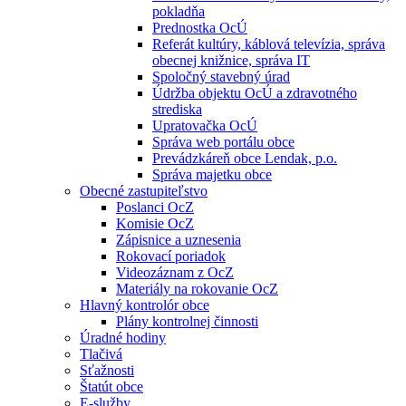
pokladňa
Prednostka OcÚ
Referát kultúry, káblová televízia, správa
obecnej knižnice, správa IT
Spoločný stavebný úrad
Údržba objektu OcÚ a zdravotného
strediska
Upratovačka OcÚ
Správa web portálu obce
Prevádzkáreň obce Lendak, p.o.
Správa majetku obce
Obecné zastupiteľstvo
Poslanci OcZ
Komisie OcZ
Zápisnice a uznesenia
Rokovací poriadok
Videozáznam z OcZ
Materiály na rokovanie OcZ
Hlavný kontrolór obce
Plány kontrolnej činnosti
Úradné hodiny
Tlačivá
Sťažnosti
Štatút obce
E-služby