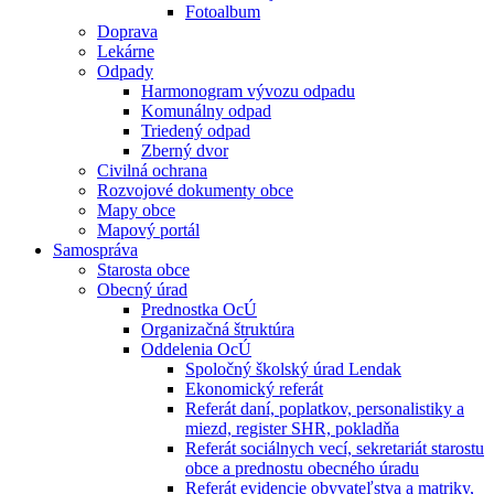
Fotoalbum
Doprava
Lekárne
Odpady
Harmonogram vývozu odpadu
Komunálny odpad
Triedený odpad
Zberný dvor
Civilná ochrana
Rozvojové dokumenty obce
Mapy obce
Mapový portál
Samospráva
Starosta obce
Obecný úrad
Prednostka OcÚ
Organizačná štruktúra
Oddelenia OcÚ
Spoločný školský úrad Lendak
Ekonomický referát
Referát daní, poplatkov, personalistiky a
miezd, register SHR, pokladňa
Referát sociálnych vecí, sekretariát starostu
obce a prednostu obecného úradu
Referát evidencie obyvateľstva a matriky,