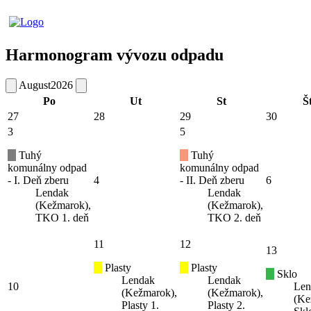
Harmonogram vývozu odpadu
August
2026
Po
Ut
St
Š
27
28
29
30
3
5
Tuhý
Tuhý
komunálny odpad
komunálny odpad
- I. Deň zberu
4
- II. Deň zberu
6
Lendak
Lendak
(Kežmarok),
(Kežmarok),
TKO 1. deň
TKO 2. deň
11
12
13
Plasty
Plasty
Sklo
Lendak
Lendak
10
Len
(Kežmarok),
(Kežmarok),
(Ke
Plasty 1.
Plasty 2.