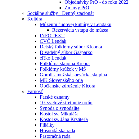
Objednávky PrO - do roku 2022
Zmluvy PrO
Sociálne služby - Denný stacionár
Kultúra
Múzeum ľudovej kultúry v Lendaku
Rezervácia vstupu do múzea
INFOTEXT
CVČ Lendak
Detský folklórny súbor Kicorka
Divadelný súbor Gašparko
eRko Lendak
Folklórna skupina Kicora
Folklórny krúžok v MŠ
Goroli - mužská spevácka skupina
MK Slovenského orla
Občianske združenie Kicora
Farnosť
Farské oznamy
10. svetové stretnutie rodín
Synoda o synodalite
Kostol sv. Mikuláša
Kostol sv. Jána Krstiteľa
Filiálky
Hospodárska rada
Pastoračná rada