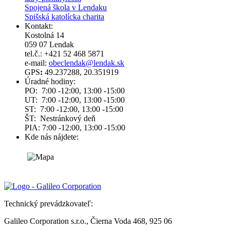
Spojená škola v Lendaku
Spišská katolícka charita
Kontakt:
Kostolná 14
059 07 Lendak
tel.č.: +421 52 468 5871
e-mail:
obeclendak@lendak.sk
GPS
:
49.237288, 20.351919
Úradné hodiny:
PO: 7:00 -12:00, 13:00 -15:00
UT: 7:00 -12:00, 13:00 -15:00
ST: 7:00 -12:00, 13:00 -15:00
ŠT: Nestránkový deň
PIA: 7:00 -12:00, 13:00 -15:00
Kde nás nájdete:
Technický prevádzkovateľ:
Galileo Corporation s.r.o., Čierna Voda 468, 925 06