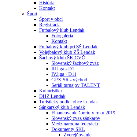
História
Kontakt
Šport
Šport v obci
Registrácia
Futbalový klub Lendak
Fotogaléria
Kontakt
Futbalový klub pri SŠ Lendak
Volejbalový klub ZŠ Lendak
Šachový klub ŠK CVČ
Slovenský šachový zväz
III.liga - D1
IV.liga - D11
GPX SR - východ
Seriál turnajov TALENT
Kulturistika
DHZ Lendak
Turistický oddiel obce Lendak
Sánkarský klub Lendak
Financovanie športu v roku 2019
Slovenský zväz sánkarov
Medzinárodná federácia
Dokumenty SKL
Zverejňovanie