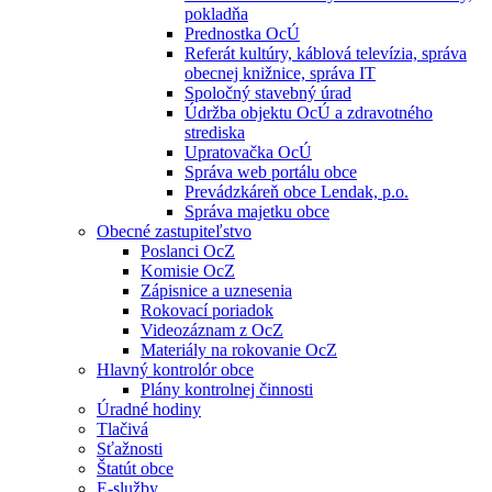
pokladňa
Prednostka OcÚ
Referát kultúry, káblová televízia, správa
obecnej knižnice, správa IT
Spoločný stavebný úrad
Údržba objektu OcÚ a zdravotného
strediska
Upratovačka OcÚ
Správa web portálu obce
Prevádzkáreň obce Lendak, p.o.
Správa majetku obce
Obecné zastupiteľstvo
Poslanci OcZ
Komisie OcZ
Zápisnice a uznesenia
Rokovací poriadok
Videozáznam z OcZ
Materiály na rokovanie OcZ
Hlavný kontrolór obce
Plány kontrolnej činnosti
Úradné hodiny
Tlačivá
Sťažnosti
Štatút obce
E-služby