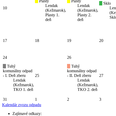
Plasty
Plasty
Sklo
Lendak
Lendak
10
Len
(Kežmarok),
(Kežmarok),
(Ke
Plasty 1.
Plasty 2.
Skl
deň
deň
17
18
19
20
24
26
Tuhý
Tuhý
komunálny odpad
komunálny odpad
- I. Deň zberu
25
- II. Deň zberu
27
Lendak
Lendak
(Kežmarok),
(Kežmarok),
TKO 1. deň
TKO 2. deň
31
1
2
3
Kalendár zvozu odpadu
Zajímavé odkazy: