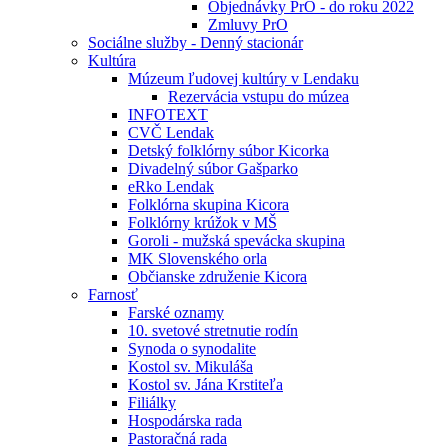
Objednávky PrO - do roku 2022
Zmluvy PrO
Sociálne služby - Denný stacionár
Kultúra
Múzeum ľudovej kultúry v Lendaku
Rezervácia vstupu do múzea
INFOTEXT
CVČ Lendak
Detský folklórny súbor Kicorka
Divadelný súbor Gašparko
eRko Lendak
Folklórna skupina Kicora
Folklórny krúžok v MŠ
Goroli - mužská spevácka skupina
MK Slovenského orla
Občianske združenie Kicora
Farnosť
Farské oznamy
10. svetové stretnutie rodín
Synoda o synodalite
Kostol sv. Mikuláša
Kostol sv. Jána Krstiteľa
Filiálky
Hospodárska rada
Pastoračná rada