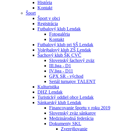
História
Kontakt
Šport
Šport v obci
Registrácia
Futbalový klub Lendak
Fotogaléria
Kontakt
Futbalový klub pri SŠ Lendak
Volejbalový klub ZŠ Lendak
Šachový klub ŠK CVČ
Slovenský šachový zväz
III.liga - D1
IV.liga - D11
GPX SR - východ
Seriál turnajov TALENT
Kulturistika
DHZ Lendak
Turistický oddiel obce Lendak
Sánkarský klub Lendak
Financovanie športu v roku 2019
Slovenský zväz sánkarov
Medzinárodná federácia
Dokumenty SKL
Zverejňovanie