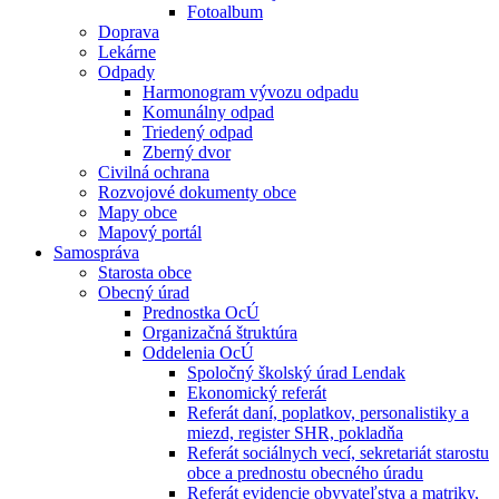
Fotoalbum
Doprava
Lekárne
Odpady
Harmonogram vývozu odpadu
Komunálny odpad
Triedený odpad
Zberný dvor
Civilná ochrana
Rozvojové dokumenty obce
Mapy obce
Mapový portál
Samospráva
Starosta obce
Obecný úrad
Prednostka OcÚ
Organizačná štruktúra
Oddelenia OcÚ
Spoločný školský úrad Lendak
Ekonomický referát
Referát daní, poplatkov, personalistiky a
miezd, register SHR, pokladňa
Referát sociálnych vecí, sekretariát starostu
obce a prednostu obecného úradu
Referát evidencie obyvateľstva a matriky,