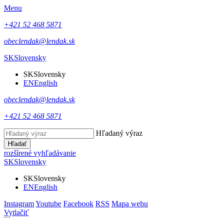
Menu
+421 52 468 5871
obeclendak@lendak.sk
SK
Slovensky
SK
Slovensky
EN
English
obeclendak@lendak.sk
+421 52 468 5871
Hľadaný výraz
Hľadať
rozšírené vyhľadávanie
SK
Slovensky
SK
Slovensky
EN
English
Instagram
Youtube
Facebook
RSS
Mapa webu
Vytlačiť