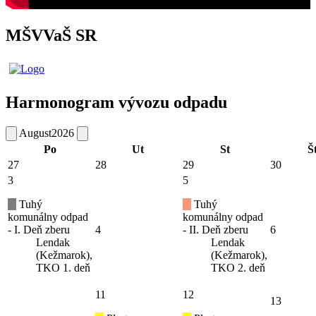
MŠVVaŠ SR
Harmonogram vývozu odpadu
August
2026
Po
Ut
St
Š
27
28
29
30
3
5
Tuhý
Tuhý
komunálny odpad
komunálny odpad
- I. Deň zberu
4
- II. Deň zberu
6
Lendak
Lendak
(Kežmarok),
(Kežmarok),
TKO 1. deň
TKO 2. deň
11
12
13