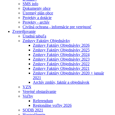
SMS info
Dokumenty obce
Územný plán obce
Projekty a dotácie
Projekty - archív
Civilná ochrana - informácie pre verejnosť
Zverejňovanie
Úradná tabuľa
Zmluvy Faktúry Objednávky
Zmluvy Faktúry Objednávky 2026
Zmluvy Faktúry Objednávky 2025
Zmluvy Faktúry Objednávky 2024
Zmluvy Faktúry Objednávky 2023
Zmluvy Faktúry Objednávky 2022
Zmluvy Faktúry Objednávky 2021
Zmluvy Faktúry Objednávky 2020 + január
2021
Archív zmlúv, faktúr a objednávok
VZN
Verejné obstarávanie
Voľby
Referendum
Regionálne voľby 2026
SODB 2021
Hospodárenie