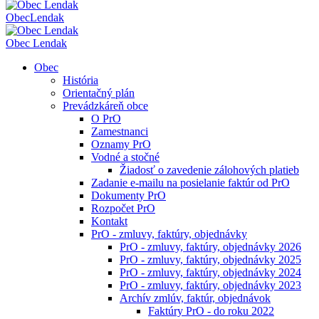
Obec
Lendak
Obec Lendak
Obec
História
Orientačný plán
Prevádzkáreň obce
O PrO
Zamestnanci
Oznamy PrO
Vodné a stočné
Žiadosť o zavedenie zálohových platieb
Zadanie e-mailu na posielanie faktúr od PrO
Dokumenty PrO
Rozpočet PrO
Kontakt
PrO - zmluvy, faktúry, objednávky
PrO - zmluvy, faktúry, objednávky 2026
PrO - zmluvy, faktúry, objednávky 2025
PrO - zmluvy, faktúry, objednávky 2024
PrO - zmluvy, faktúry, objednávky 2023
Archív zmlúv, faktúr, objednávok
Faktúry PrO - do roku 2022