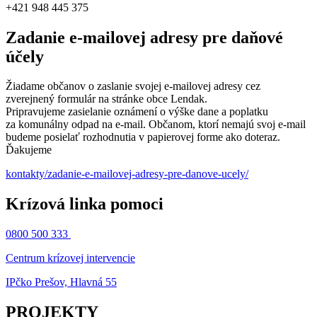
+421 948 445 375
Zadanie e-mailovej adresy pre daňové
účely
Žiadame občanov o zaslanie svojej e-mailovej adresy cez
zverejnený formulár na stránke obce Lendak.
Pripravujeme zasielanie oznámení o výške dane a poplatku
za komunálny odpad na e-mail. Občanom, ktorí nemajú svoj e-mail
budeme posielať rozhodnutia v papierovej forme ako doteraz.
Ďakujeme
kontakty/zadanie-e-mailovej-adresy-pre-danove-ucely/
Krízová linka pomoci
0800 500 333
Centrum krízovej intervencie
IPčko Prešov, Hlavná 55
PROJEKTY