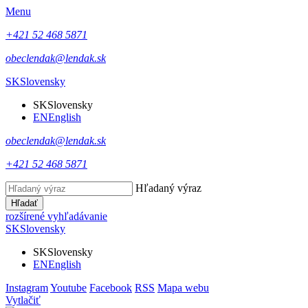
Menu
+421 52 468 5871
obeclendak@lendak.sk
SK
Slovensky
SK
Slovensky
EN
English
obeclendak@lendak.sk
+421 52 468 5871
Hľadaný výraz
Hľadať
rozšírené vyhľadávanie
SK
Slovensky
SK
Slovensky
EN
English
Instagram
Youtube
Facebook
RSS
Mapa webu
Vytlačiť