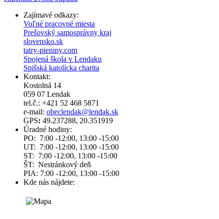
Zajímavé odkazy:
Voľné pracovné miesta
Prešovský samosprávny kraj
slovensko.sk
tatry-pieniny.com
Spojená škola v Lendaku
Spišská katolícka charita
Kontakt:
Kostolná 14
059 07 Lendak
tel.č.: +421 52 468 5871
e-mail:
obeclendak@lendak.sk
GPS
:
49.237288, 20.351919
Úradné hodiny:
PO: 7:00 -12:00, 13:00 -15:00
UT: 7:00 -12:00, 13:00 -15:00
ST: 7:00 -12:00, 13:00 -15:00
ŠT: Nestránkový deň
PIA: 7:00 -12:00, 13:00 -15:00
Kde nás nájdete: