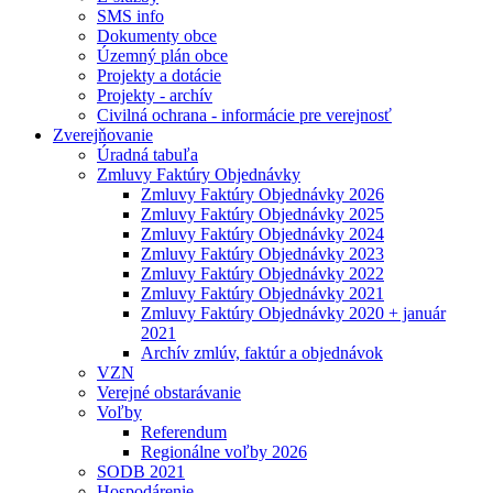
SMS info
Dokumenty obce
Územný plán obce
Projekty a dotácie
Projekty - archív
Civilná ochrana - informácie pre verejnosť
Zverejňovanie
Úradná tabuľa
Zmluvy Faktúry Objednávky
Zmluvy Faktúry Objednávky 2026
Zmluvy Faktúry Objednávky 2025
Zmluvy Faktúry Objednávky 2024
Zmluvy Faktúry Objednávky 2023
Zmluvy Faktúry Objednávky 2022
Zmluvy Faktúry Objednávky 2021
Zmluvy Faktúry Objednávky 2020 + január
2021
Archív zmlúv, faktúr a objednávok
VZN
Verejné obstarávanie
Voľby
Referendum
Regionálne voľby 2026
SODB 2021
Hospodárenie