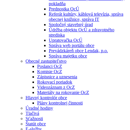
pokladňa
Prednostka OcÚ
Referát kultúry, káblová televízia, správa
obecnej knižnice, správa IT
Spoločný stavebný úrad
Údržba objektu OcÚ a zdravotného
strediska
Upratovačka OcÚ
Správa web portálu obce
Prevádzkáreň obce Lendak, p.o.
Správa majetku obce
Obecné zastupiteľstvo
Poslanci OcZ
Komisie OcZ
Zápisnice a uznesenia
Rokovací poriadok
Videozáznam z OcZ
Materiály na rokovanie OcZ
Hlavný kontrolór obce
Plány kontrolnej činnosti
Úradné hodiny
Tlačivá
Sťažnosti
Štatút obce
E-služby