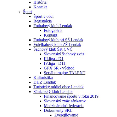
História
Kontakt
Šport
Šport v obci
Registrácia
Futbalový klub Lendak
Fotogaléria
Kontakt
Futbalový klub pri SŠ Lendak
Volejbalový klub ZŠ Lendak
Šachový klub ŠK CVČ
Slovenský šachový zväz
III.liga - D1
IV.liga - D11
GPX SR - východ
Seriál turnajov TALENT
Kulturistika
DHZ Lendak
Turistický oddiel obce Lendak
Sánkarský klub Lendak
Financovanie športu v roku 2019
Slovenský zväz sánkarov
Medzinárodná federácia
Dokumenty SKL
Zverejňovanie