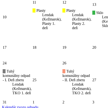
11
12
13
Plasty
Plasty
Sklo
Lendak
Lendak
10
Len
(Kežmarok),
(Kežmarok),
(Ke
Plasty 1.
Plasty 2.
Skl
deň
deň
17
18
19
20
24
26
Tuhý
Tuhý
komunálny odpad
komunálny odpad
- I. Deň zberu
25
- II. Deň zberu
27
Lendak
Lendak
(Kežmarok),
(Kežmarok),
TKO 1. deň
TKO 2. deň
31
1
2
3
Kalendár zvozu odpadu