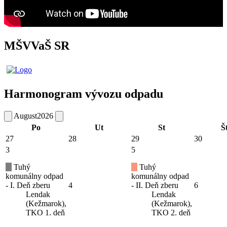
MŠVVaŠ SR
Harmonogram vývozu odpadu
August
2026
Po
Ut
St
Š
27
28
29
30
3
5
Tuhý
Tuhý
komunálny odpad
komunálny odpad
- I. Deň zberu
4
- II. Deň zberu
6
Lendak
Lendak
(Kežmarok),
(Kežmarok),
TKO 1. deň
TKO 2. deň