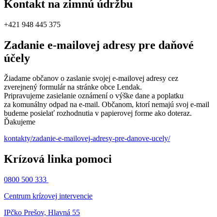
Kontakt na zimnú údržbu
+421 948 445 375
Zadanie e-mailovej adresy pre daňové
účely
Žiadame občanov o zaslanie svojej e-mailovej adresy cez
zverejnený formulár na stránke obce Lendak.
Pripravujeme zasielanie oznámení o výške dane a poplatku
za komunálny odpad na e-mail. Občanom, ktorí nemajú svoj e-mail
budeme posielať rozhodnutia v papierovej forme ako doteraz.
Ďakujeme
kontakty/zadanie-e-mailovej-adresy-pre-danove-ucely/
Krízová linka pomoci
0800 500 333
Centrum krízovej intervencie
IPčko Prešov, Hlavná 55