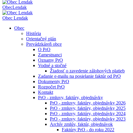
Obec
Lendak
Obec Lendak
Obec
História
Orientačný plán
Prevádzkáreň obce
O PrO
Zamestnanci
Oznamy PrO
Vodné a stočné
Žiadosť o zavedenie zálohových platieb
Zadanie e-mailu na posielanie faktúr od PrO
Dokumenty PrO
Rozpočet PrO
Kontakt
PrO - zmluvy, faktúry, objednávky
PrO - zmluvy, faktúry, objednávky 2026
PrO - zmluvy, faktúry, objednávky 2025
PrO - zmluvy, faktúry, objednávky 2024
PrO - zmluvy, faktúry, objednávky 2023
Archív zmlúv, faktúr, objednávok
Faktúry PrO - do roku 2022