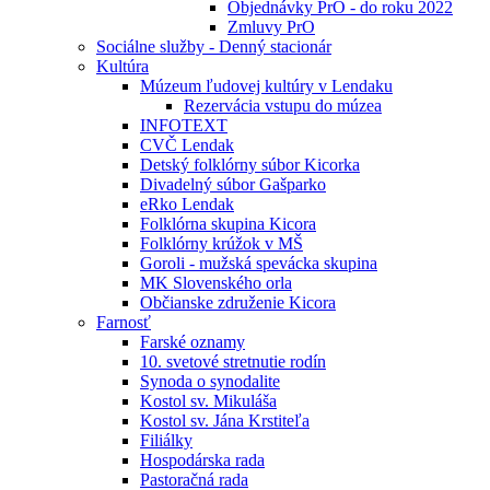
Objednávky PrO - do roku 2022
Zmluvy PrO
Sociálne služby - Denný stacionár
Kultúra
Múzeum ľudovej kultúry v Lendaku
Rezervácia vstupu do múzea
INFOTEXT
CVČ Lendak
Detský folklórny súbor Kicorka
Divadelný súbor Gašparko
eRko Lendak
Folklórna skupina Kicora
Folklórny krúžok v MŠ
Goroli - mužská spevácka skupina
MK Slovenského orla
Občianske združenie Kicora
Farnosť
Farské oznamy
10. svetové stretnutie rodín
Synoda o synodalite
Kostol sv. Mikuláša
Kostol sv. Jána Krstiteľa
Filiálky
Hospodárska rada
Pastoračná rada