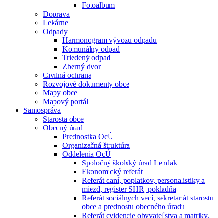
Fotoalbum
Doprava
Lekárne
Odpady
Harmonogram vývozu odpadu
Komunálny odpad
Triedený odpad
Zberný dvor
Civilná ochrana
Rozvojové dokumenty obce
Mapy obce
Mapový portál
Samospráva
Starosta obce
Obecný úrad
Prednostka OcÚ
Organizačná štruktúra
Oddelenia OcÚ
Spoločný školský úrad Lendak
Ekonomický referát
Referát daní, poplatkov, personalistiky a
miezd, register SHR, pokladňa
Referát sociálnych vecí, sekretariát starostu
obce a prednostu obecného úradu
Referát evidencie obyvateľstva a matriky,