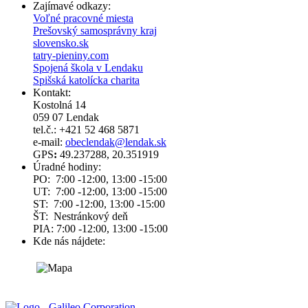
Zajímavé odkazy:
Voľné pracovné miesta
Prešovský samosprávny kraj
slovensko.sk
tatry-pieniny.com
Spojená škola v Lendaku
Spišská katolícka charita
Kontakt:
Kostolná 14
059 07 Lendak
tel.č.: +421 52 468 5871
e-mail:
obeclendak@lendak.sk
GPS
:
49.237288, 20.351919
Úradné hodiny:
PO: 7:00 -12:00, 13:00 -15:00
UT: 7:00 -12:00, 13:00 -15:00
ST: 7:00 -12:00, 13:00 -15:00
ŠT: Nestránkový deň
PIA: 7:00 -12:00, 13:00 -15:00
Kde nás nájdete: