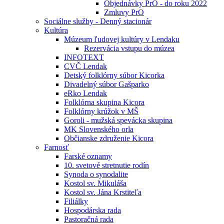
Objednávky PrO - do roku 2022
Zmluvy PrO
Sociálne služby - Denný stacionár
Kultúra
Múzeum ľudovej kultúry v Lendaku
Rezervácia vstupu do múzea
INFOTEXT
CVČ Lendak
Detský folklórny súbor Kicorka
Divadelný súbor Gašparko
eRko Lendak
Folklórna skupina Kicora
Folklórny krúžok v MŠ
Goroli - mužská spevácka skupina
MK Slovenského orla
Občianske združenie Kicora
Farnosť
Farské oznamy
10. svetové stretnutie rodín
Synoda o synodalite
Kostol sv. Mikuláša
Kostol sv. Jána Krstiteľa
Filiálky
Hospodárska rada
Pastoračná rada