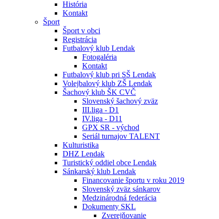
História
Kontakt
Šport
Šport v obci
Registrácia
Futbalový klub Lendak
Fotogaléria
Kontakt
Futbalový klub pri SŠ Lendak
Volejbalový klub ZŠ Lendak
Šachový klub ŠK CVČ
Slovenský šachový zväz
III.liga - D1
IV.liga - D11
GPX SR - východ
Seriál turnajov TALENT
Kulturistika
DHZ Lendak
Turistický oddiel obce Lendak
Sánkarský klub Lendak
Financovanie športu v roku 2019
Slovenský zväz sánkarov
Medzinárodná federácia
Dokumenty SKL
Zverejňovanie