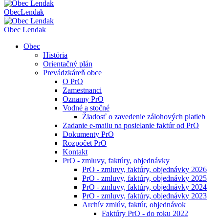
Obec
Lendak
Obec Lendak
Obec
História
Orientačný plán
Prevádzkáreň obce
O PrO
Zamestnanci
Oznamy PrO
Vodné a stočné
Žiadosť o zavedenie zálohových platieb
Zadanie e-mailu na posielanie faktúr od PrO
Dokumenty PrO
Rozpočet PrO
Kontakt
PrO - zmluvy, faktúry, objednávky
PrO - zmluvy, faktúry, objednávky 2026
PrO - zmluvy, faktúry, objednávky 2025
PrO - zmluvy, faktúry, objednávky 2024
PrO - zmluvy, faktúry, objednávky 2023
Archív zmlúv, faktúr, objednávok
Faktúry PrO - do roku 2022