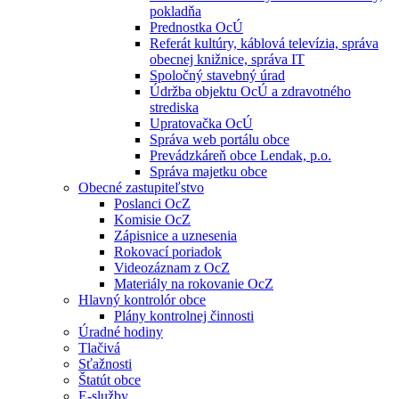
pokladňa
Prednostka OcÚ
Referát kultúry, káblová televízia, správa
obecnej knižnice, správa IT
Spoločný stavebný úrad
Údržba objektu OcÚ a zdravotného
strediska
Upratovačka OcÚ
Správa web portálu obce
Prevádzkáreň obce Lendak, p.o.
Správa majetku obce
Obecné zastupiteľstvo
Poslanci OcZ
Komisie OcZ
Zápisnice a uznesenia
Rokovací poriadok
Videozáznam z OcZ
Materiály na rokovanie OcZ
Hlavný kontrolór obce
Plány kontrolnej činnosti
Úradné hodiny
Tlačivá
Sťažnosti
Štatút obce
E-služby