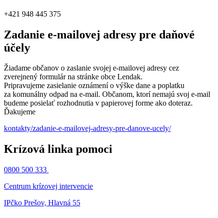
+421 948 445 375
Zadanie e-mailovej adresy pre daňové
účely
Žiadame občanov o zaslanie svojej e-mailovej adresy cez
zverejnený formulár na stránke obce Lendak.
Pripravujeme zasielanie oznámení o výške dane a poplatku
za komunálny odpad na e-mail. Občanom, ktorí nemajú svoj e-mail
budeme posielať rozhodnutia v papierovej forme ako doteraz.
Ďakujeme
kontakty/zadanie-e-mailovej-adresy-pre-danove-ucely/
Krízová linka pomoci
0800 500 333
Centrum krízovej intervencie
IPčko Prešov, Hlavná 55