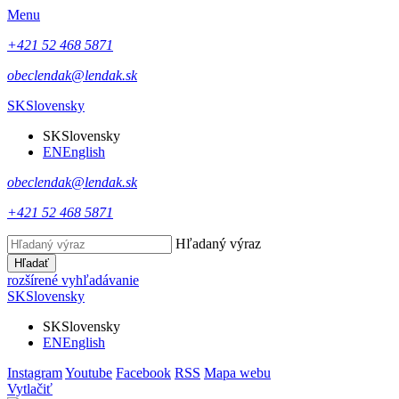
Menu
+421 52 468 5871
obeclendak@lendak.sk
SK
Slovensky
SK
Slovensky
EN
English
obeclendak@lendak.sk
+421 52 468 5871
Hľadaný výraz
Hľadať
rozšírené vyhľadávanie
SK
Slovensky
SK
Slovensky
EN
English
Instagram
Youtube
Facebook
RSS
Mapa webu
Vytlačiť