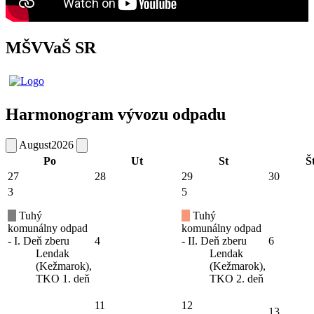
MŠVVaŠ SR
Harmonogram vývozu odpadu
August
2026
Po
Ut
St
Š
27
28
29
30
3
5
Tuhý
Tuhý
komunálny odpad
komunálny odpad
- I. Deň zberu
4
- II. Deň zberu
6
Lendak
Lendak
(Kežmarok),
(Kežmarok),
TKO 1. deň
TKO 2. deň
11
12
13