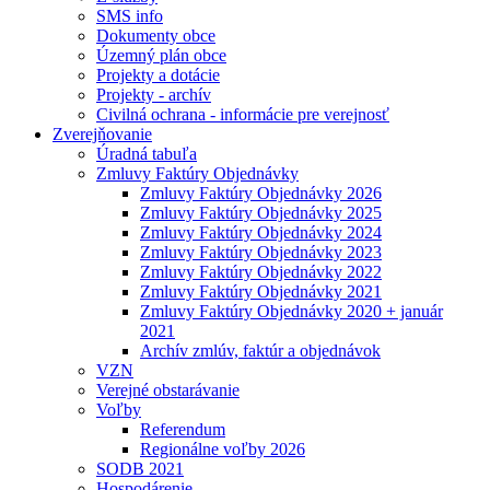
SMS info
Dokumenty obce
Územný plán obce
Projekty a dotácie
Projekty - archív
Civilná ochrana - informácie pre verejnosť
Zverejňovanie
Úradná tabuľa
Zmluvy Faktúry Objednávky
Zmluvy Faktúry Objednávky 2026
Zmluvy Faktúry Objednávky 2025
Zmluvy Faktúry Objednávky 2024
Zmluvy Faktúry Objednávky 2023
Zmluvy Faktúry Objednávky 2022
Zmluvy Faktúry Objednávky 2021
Zmluvy Faktúry Objednávky 2020 + január
2021
Archív zmlúv, faktúr a objednávok
VZN
Verejné obstarávanie
Voľby
Referendum
Regionálne voľby 2026
SODB 2021
Hospodárenie