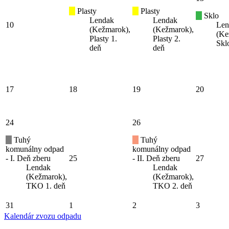
Plasty
Plasty
Sklo
Lendak
Lendak
10
Len
(Kežmarok),
(Kežmarok),
(Ke
Plasty 1.
Plasty 2.
Skl
deň
deň
17
18
19
20
24
26
Tuhý
Tuhý
komunálny odpad
komunálny odpad
- I. Deň zberu
25
- II. Deň zberu
27
Lendak
Lendak
(Kežmarok),
(Kežmarok),
TKO 1. deň
TKO 2. deň
31
1
2
3
Kalendár zvozu odpadu