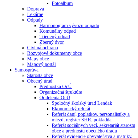
Fotoalbum
Doprava
Lekárne
Odpady
Harmonogram vývozu odpadu
Komunálny odpad
Triedený odpad
Zberný dvor
Civilná ochrana
Rozvojové dokumenty obce
Mapy obce
Mapový portál
Samospráva
Starosta obce
Obecný úrad
Prednostka OcÚ
Organizačná štruktúra
Oddelenia OcÚ
Spoločný školský úrad Lendak
Ekonomický referát
Referát daní, poplatkov, personalistiky a
miezd, register SHR, pokladňa
Referát sociálnych vecí, sekretariát starostu
obce a prednostu obecného úradu
Referát evidencie obyvateľstva a matriky,