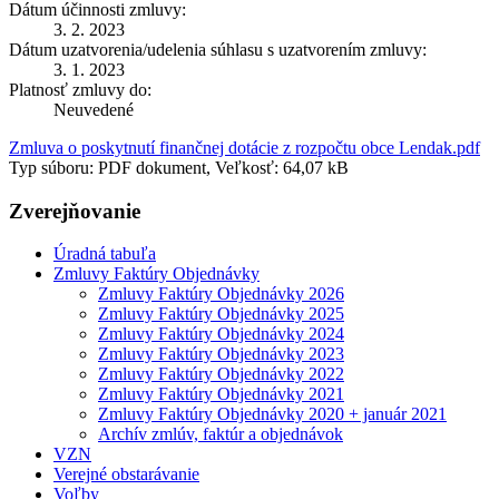
Dátum účinnosti zmluvy:
3. 2. 2023
Dátum uzatvorenia/udelenia súhlasu s uzatvorením zmluvy:
3. 1. 2023
Platnosť zmluvy do:
Neuvedené
Zmluva o poskytnutí finančnej dotácie z rozpočtu obce Lendak.pdf
Typ súboru: PDF dokument, Veľkosť: 64,07 kB
Zverejňovanie
Úradná tabuľa
Zmluvy Faktúry Objednávky
Zmluvy Faktúry Objednávky 2026
Zmluvy Faktúry Objednávky 2025
Zmluvy Faktúry Objednávky 2024
Zmluvy Faktúry Objednávky 2023
Zmluvy Faktúry Objednávky 2022
Zmluvy Faktúry Objednávky 2021
Zmluvy Faktúry Objednávky 2020 + január 2021
Archív zmlúv, faktúr a objednávok
VZN
Verejné obstarávanie
Voľby