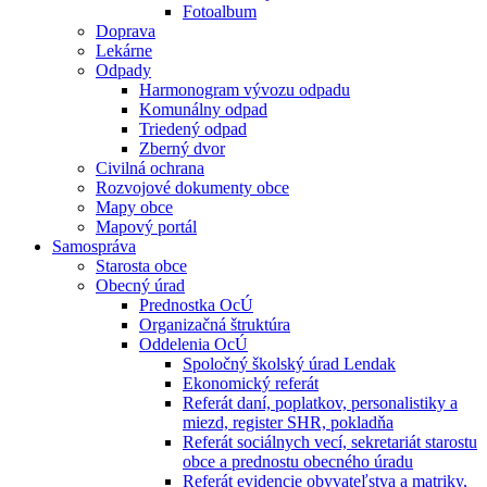
Fotoalbum
Doprava
Lekárne
Odpady
Harmonogram vývozu odpadu
Komunálny odpad
Triedený odpad
Zberný dvor
Civilná ochrana
Rozvojové dokumenty obce
Mapy obce
Mapový portál
Samospráva
Starosta obce
Obecný úrad
Prednostka OcÚ
Organizačná štruktúra
Oddelenia OcÚ
Spoločný školský úrad Lendak
Ekonomický referát
Referát daní, poplatkov, personalistiky a
miezd, register SHR, pokladňa
Referát sociálnych vecí, sekretariát starostu
obce a prednostu obecného úradu
Referát evidencie obyvateľstva a matriky,