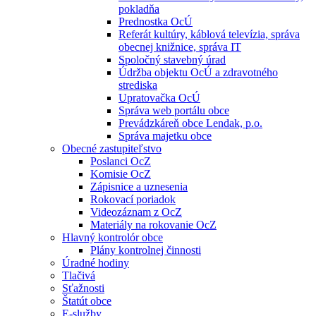
pokladňa
Prednostka OcÚ
Referát kultúry, káblová televízia, správa
obecnej knižnice, správa IT
Spoločný stavebný úrad
Údržba objektu OcÚ a zdravotného
strediska
Upratovačka OcÚ
Správa web portálu obce
Prevádzkáreň obce Lendak, p.o.
Správa majetku obce
Obecné zastupiteľstvo
Poslanci OcZ
Komisie OcZ
Zápisnice a uznesenia
Rokovací poriadok
Videozáznam z OcZ
Materiály na rokovanie OcZ
Hlavný kontrolór obce
Plány kontrolnej činnosti
Úradné hodiny
Tlačivá
Sťažnosti
Štatút obce
E-služby