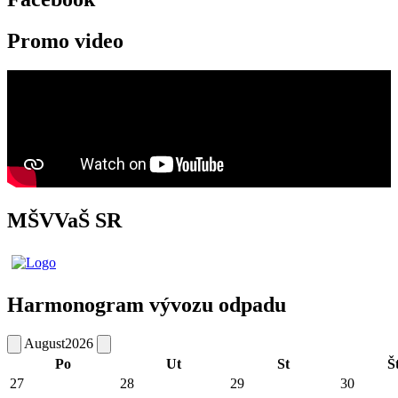
Promo video
MŠVVaŠ SR
Harmonogram vývozu odpadu
August
2026
Po
Ut
St
Š
27
28
29
30