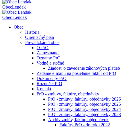
Obec
Lendak
Obec Lendak
Obec
História
Orientačný plán
Prevádzkáreň obce
O PrO
Zamestnanci
Oznamy PrO
Vodné a stočné
Žiadosť o zavedenie zálohových platieb
Zadanie e-mailu na posielanie faktúr od PrO
Dokumenty PrO
Rozpočet PrO
Kontakt
PrO - zmluvy, faktúry, objednávky
PrO - zmluvy, faktúry, objednávky 2026
PrO - zmluvy, faktúry, objednávky 2025
PrO - zmluvy, faktúry, objednávky 2024
PrO - zmluvy, faktúry, objednávky 2023
Archív zmlúv, faktúr, objednávok
Faktúry PrO - do roku 2022