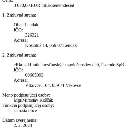
Cena:
3 070,00 EUR tritisícsedemdesiat
1. Zmluvná strana:
Obec Lendak
IČO:
326321
Adresa:
Kostolná 14, 059 07 Lendak
2. Zmluvná strana:
eRko – Hnutie kresťanských spoločenstiev detí, Územie Spiš
IČO:
00605093
Adresa:
Vlkovce, 104, 059 71 Vlkovce
Meno podpisujúcej osoby:
Mgr.Miroslav Koščák
Funkcia podpisujúcej osoby:
starosta obce
Dátum zverejnenia:
2. 2. 2023