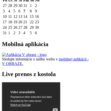
Po
Ut
St
Št
Pia
So
Ne
27
28
29
30
31
1
2
3
4
5
6
7
8
9
10
11
12
13
14
15
16
17
18
19
20
21
22
23
24
25
26
27
28
29
30
31
1
2
3
4
5
6
Mobilná aplikácia
Sledujte informácie z nášho webu v
mobilnej aplikácii -
V OBRAZE.
Live prenos z kostola