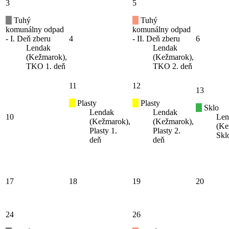
3
5
Tuhý
Tuhý
komunálny odpad
komunálny odpad
- I. Deň zberu
4
- II. Deň zberu
6
Lendak
Lendak
(Kežmarok),
(Kežmarok),
TKO 1. deň
TKO 2. deň
11
12
13
Plasty
Plasty
Sklo
Lendak
Lendak
10
Len
(Kežmarok),
(Kežmarok),
(Ke
Plasty 1.
Plasty 2.
Skl
deň
deň
17
18
19
20
24
26