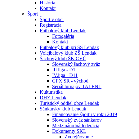
História
Kontakt
Šport
Šport v obci
Registrácia
Futbalový klub Lendak
Fotogaléria
Kontakt
Futbalový klub pri SŠ Lendak
Volejbalový klub ZŠ Lendak
Šachový klub ŠK CVČ
Slovenský šachový zväz
III.liga - D1
IV.liga - D11
GPX SR - východ
Seriál turnajov TALENT
Kulturistika
DHZ Lendak
Turistický oddiel obce Lendak
Sánkarský klub Lendak
Financovanie športu v roku 2019
Slovenský zväz sánkarov
Medzinárodná federácia
Dokumenty SKL
Zverejňovanie