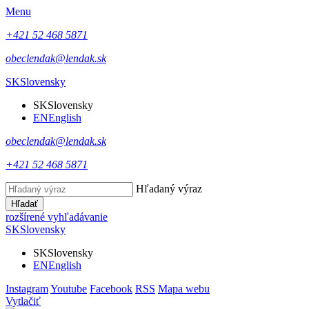
Menu
+421 52 468 5871
obeclendak@lendak.sk
SK
Slovensky
SK
Slovensky
EN
English
obeclendak@lendak.sk
+421 52 468 5871
Hľadaný výraz
Hľadať
rozšírené vyhľadávanie
SK
Slovensky
SK
Slovensky
EN
English
Instagram
Youtube
Facebook
RSS
Mapa webu
Vytlačiť