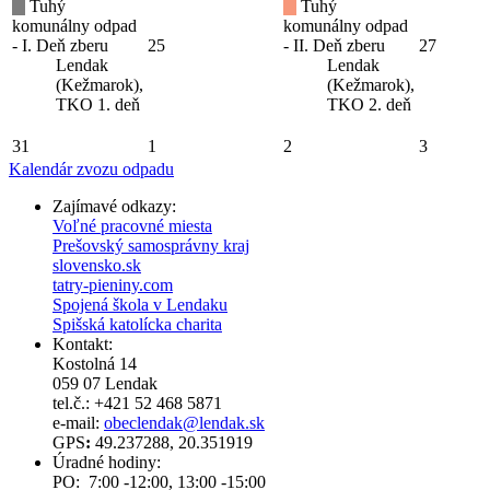
Tuhý
Tuhý
komunálny odpad
komunálny odpad
- I. Deň zberu
25
- II. Deň zberu
27
Lendak
Lendak
(Kežmarok),
(Kežmarok),
TKO 1. deň
TKO 2. deň
31
1
2
3
Kalendár zvozu odpadu
Zajímavé odkazy:
Voľné pracovné miesta
Prešovský samosprávny kraj
slovensko.sk
tatry-pieniny.com
Spojená škola v Lendaku
Spišská katolícka charita
Kontakt:
Kostolná 14
059 07 Lendak
tel.č.: +421 52 468 5871
e-mail:
obeclendak@lendak.sk
GPS
:
49.237288, 20.351919
Úradné hodiny:
PO: 7:00 -12:00, 13:00 -15:00