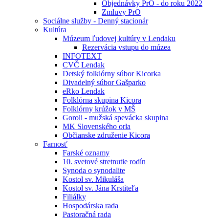
Objednávky PrO - do roku 2022
Zmluvy PrO
Sociálne služby - Denný stacionár
Kultúra
Múzeum ľudovej kultúry v Lendaku
Rezervácia vstupu do múzea
INFOTEXT
CVČ Lendak
Detský folklórny súbor Kicorka
Divadelný súbor Gašparko
eRko Lendak
Folklórna skupina Kicora
Folklórny krúžok v MŠ
Goroli - mužská spevácka skupina
MK Slovenského orla
Občianske združenie Kicora
Farnosť
Farské oznamy
10. svetové stretnutie rodín
Synoda o synodalite
Kostol sv. Mikuláša
Kostol sv. Jána Krstiteľa
Filiálky
Hospodárska rada
Pastoračná rada