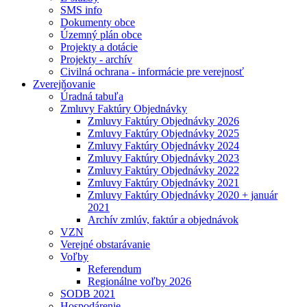
SMS info
Dokumenty obce
Územný plán obce
Projekty a dotácie
Projekty - archív
Civilná ochrana - informácie pre verejnosť
Zverejňovanie
Úradná tabuľa
Zmluvy Faktúry Objednávky
Zmluvy Faktúry Objednávky 2026
Zmluvy Faktúry Objednávky 2025
Zmluvy Faktúry Objednávky 2024
Zmluvy Faktúry Objednávky 2023
Zmluvy Faktúry Objednávky 2022
Zmluvy Faktúry Objednávky 2021
Zmluvy Faktúry Objednávky 2020 + január
2021
Archív zmlúv, faktúr a objednávok
VZN
Verejné obstarávanie
Voľby
Referendum
Regionálne voľby 2026
SODB 2021
Hospodárenie