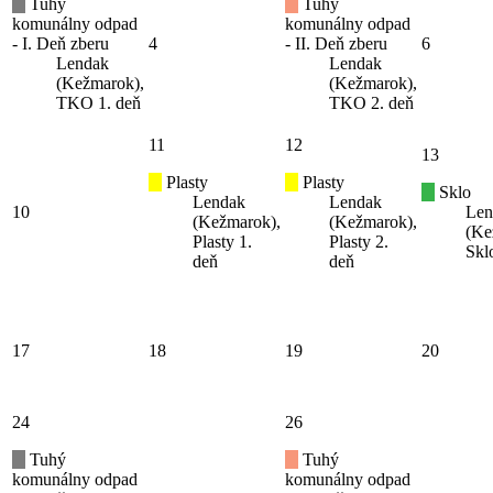
Tuhý
Tuhý
komunálny odpad
komunálny odpad
- I. Deň zberu
4
- II. Deň zberu
6
Lendak
Lendak
(Kežmarok),
(Kežmarok),
TKO 1. deň
TKO 2. deň
11
12
13
Plasty
Plasty
Sklo
Lendak
Lendak
10
Len
(Kežmarok),
(Kežmarok),
(Ke
Plasty 1.
Plasty 2.
Skl
deň
deň
17
18
19
20
24
26
Tuhý
Tuhý
komunálny odpad
komunálny odpad