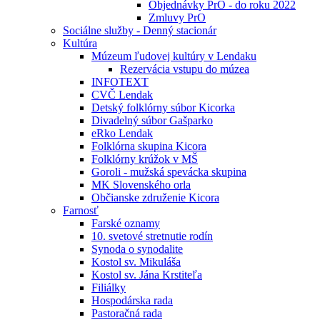
Objednávky PrO - do roku 2022
Zmluvy PrO
Sociálne služby - Denný stacionár
Kultúra
Múzeum ľudovej kultúry v Lendaku
Rezervácia vstupu do múzea
INFOTEXT
CVČ Lendak
Detský folklórny súbor Kicorka
Divadelný súbor Gašparko
eRko Lendak
Folklórna skupina Kicora
Folklórny krúžok v MŠ
Goroli - mužská spevácka skupina
MK Slovenského orla
Občianske združenie Kicora
Farnosť
Farské oznamy
10. svetové stretnutie rodín
Synoda o synodalite
Kostol sv. Mikuláša
Kostol sv. Jána Krstiteľa
Filiálky
Hospodárska rada
Pastoračná rada