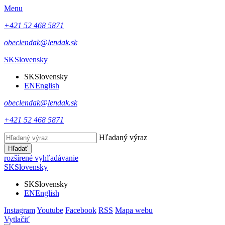
Menu
+421 52 468 5871
obeclendak@lendak.sk
SK
Slovensky
SK
Slovensky
EN
English
obeclendak@lendak.sk
+421 52 468 5871
Hľadaný výraz
Hľadať
rozšírené vyhľadávanie
SK
Slovensky
SK
Slovensky
EN
English
Instagram
Youtube
Facebook
RSS
Mapa webu
Vytlačiť