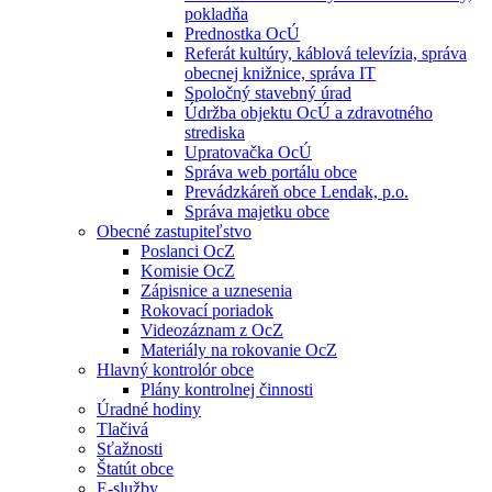
pokladňa
Prednostka OcÚ
Referát kultúry, káblová televízia, správa
obecnej knižnice, správa IT
Spoločný stavebný úrad
Údržba objektu OcÚ a zdravotného
strediska
Upratovačka OcÚ
Správa web portálu obce
Prevádzkáreň obce Lendak, p.o.
Správa majetku obce
Obecné zastupiteľstvo
Poslanci OcZ
Komisie OcZ
Zápisnice a uznesenia
Rokovací poriadok
Videozáznam z OcZ
Materiály na rokovanie OcZ
Hlavný kontrolór obce
Plány kontrolnej činnosti
Úradné hodiny
Tlačivá
Sťažnosti
Štatút obce
E-služby