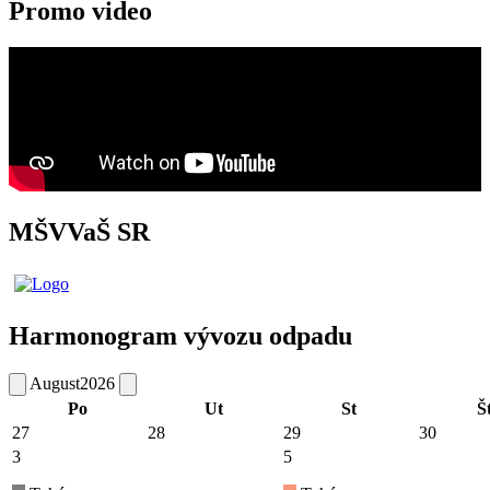
Promo video
MŠVVaŠ SR
Harmonogram vývozu odpadu
August
2026
Po
Ut
St
Š
27
28
29
30
3
5