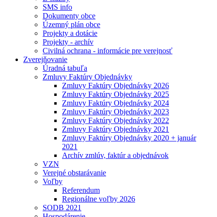
SMS info
Dokumenty obce
Územný plán obce
Projekty a dotácie
Projekty - archív
Civilná ochrana - informácie pre verejnosť
Zverejňovanie
Úradná tabuľa
Zmluvy Faktúry Objednávky
Zmluvy Faktúry Objednávky 2026
Zmluvy Faktúry Objednávky 2025
Zmluvy Faktúry Objednávky 2024
Zmluvy Faktúry Objednávky 2023
Zmluvy Faktúry Objednávky 2022
Zmluvy Faktúry Objednávky 2021
Zmluvy Faktúry Objednávky 2020 + január
2021
Archív zmlúv, faktúr a objednávok
VZN
Verejné obstarávanie
Voľby
Referendum
Regionálne voľby 2026
SODB 2021
Hospodárenie