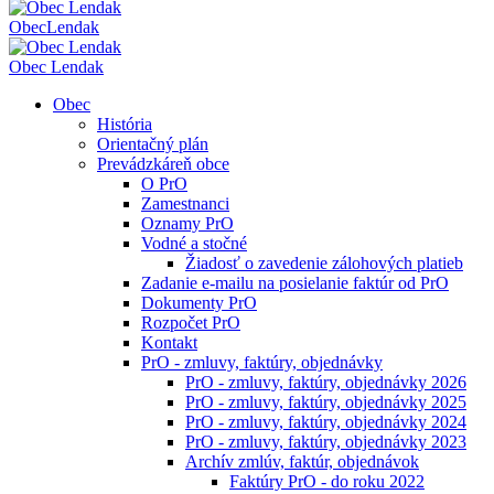
Obec
Lendak
Obec Lendak
Obec
História
Orientačný plán
Prevádzkáreň obce
O PrO
Zamestnanci
Oznamy PrO
Vodné a stočné
Žiadosť o zavedenie zálohových platieb
Zadanie e-mailu na posielanie faktúr od PrO
Dokumenty PrO
Rozpočet PrO
Kontakt
PrO - zmluvy, faktúry, objednávky
PrO - zmluvy, faktúry, objednávky 2026
PrO - zmluvy, faktúry, objednávky 2025
PrO - zmluvy, faktúry, objednávky 2024
PrO - zmluvy, faktúry, objednávky 2023
Archív zmlúv, faktúr, objednávok
Faktúry PrO - do roku 2022