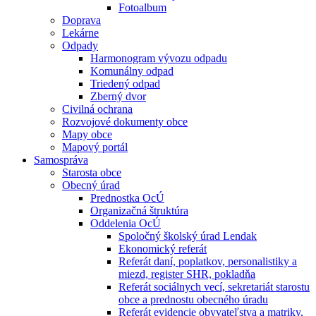
Fotoalbum
Doprava
Lekárne
Odpady
Harmonogram vývozu odpadu
Komunálny odpad
Triedený odpad
Zberný dvor
Civilná ochrana
Rozvojové dokumenty obce
Mapy obce
Mapový portál
Samospráva
Starosta obce
Obecný úrad
Prednostka OcÚ
Organizačná štruktúra
Oddelenia OcÚ
Spoločný školský úrad Lendak
Ekonomický referát
Referát daní, poplatkov, personalistiky a
miezd, register SHR, pokladňa
Referát sociálnych vecí, sekretariát starostu
obce a prednostu obecného úradu
Referát evidencie obyvateľstva a matriky,