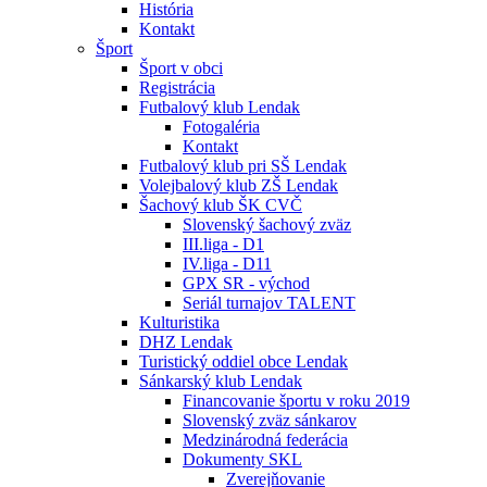
História
Kontakt
Šport
Šport v obci
Registrácia
Futbalový klub Lendak
Fotogaléria
Kontakt
Futbalový klub pri SŠ Lendak
Volejbalový klub ZŠ Lendak
Šachový klub ŠK CVČ
Slovenský šachový zväz
III.liga - D1
IV.liga - D11
GPX SR - východ
Seriál turnajov TALENT
Kulturistika
DHZ Lendak
Turistický oddiel obce Lendak
Sánkarský klub Lendak
Financovanie športu v roku 2019
Slovenský zväz sánkarov
Medzinárodná federácia
Dokumenty SKL
Zverejňovanie