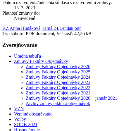
Dátum uzatvorenia/udelenia súhlasu s uzatvorením zmluvy:
13. 3. 2023
Platnosť zmluvy do:
Neuvedené
KZ Anna Hudáková, Jarná 24,Lendak.pdf
Typ súboru: PDF dokument, Veľkosť: 42,26 kB
Zverejňovanie
Úradná tabuľa
Zmluvy Faktúry Objednávky
Zmluvy Faktúry Objednávky 2026
Zmluvy Faktúry Objednávky 2025
Zmluvy Faktúry Objednávky 2024
Zmluvy Faktúry Objednávky 2023
Zmluvy Faktúry Objednávky 2022
Zmluvy Faktúry Objednávky 2021
Zmluvy Faktúry Objednávky 2020 + január 2021
Archív zmlúv, faktúr a objednávok
VZN
Verejné obstarávanie
Voľby
SODB 2021
Hospodárenie