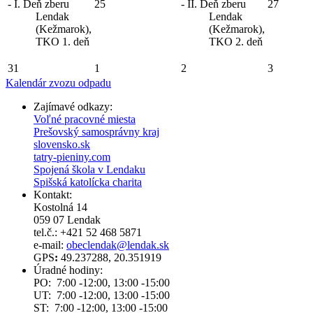
- I. Deň zberu
25
- II. Deň zberu
27
Lendak
Lendak
(Kežmarok),
(Kežmarok),
TKO 1. deň
TKO 2. deň
31
1
2
3
Kalendár zvozu odpadu
Zajímavé odkazy:
Voľné pracovné miesta
Prešovský samosprávny kraj
slovensko.sk
tatry-pieniny.com
Spojená škola v Lendaku
Spišská katolícka charita
Kontakt:
Kostolná 14
059 07 Lendak
tel.č.: +421 52 468 5871
e-mail:
obeclendak@lendak.sk
GPS
:
49.237288, 20.351919
Úradné hodiny:
PO: 7:00 -12:00, 13:00 -15:00
UT: 7:00 -12:00, 13:00 -15:00
ST: 7:00 -12:00, 13:00 -15:00