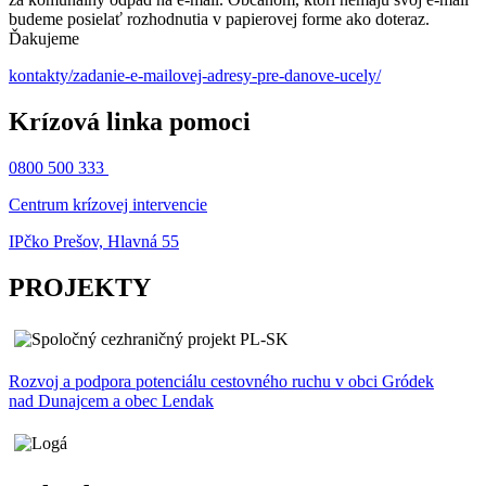
budeme posielať rozhodnutia v papierovej forme ako doteraz.
Ďakujeme
kontakty/zadanie-e-mailovej-adresy-pre-danove-ucely/
Krízová linka pomoci
0800 500 333
Centrum krízovej intervencie
IPčko Prešov, Hlavná 55
PROJEKTY
Rozvoj a podpora potenciálu cestovného ruchu v obci Gródek
nad Dunajcem a obec Lendak