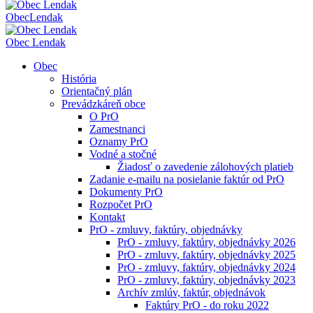
Obec
Lendak
Obec Lendak
Obec
História
Orientačný plán
Prevádzkáreň obce
O PrO
Zamestnanci
Oznamy PrO
Vodné a stočné
Žiadosť o zavedenie zálohových platieb
Zadanie e-mailu na posielanie faktúr od PrO
Dokumenty PrO
Rozpočet PrO
Kontakt
PrO - zmluvy, faktúry, objednávky
PrO - zmluvy, faktúry, objednávky 2026
PrO - zmluvy, faktúry, objednávky 2025
PrO - zmluvy, faktúry, objednávky 2024
PrO - zmluvy, faktúry, objednávky 2023
Archív zmlúv, faktúr, objednávok
Faktúry PrO - do roku 2022