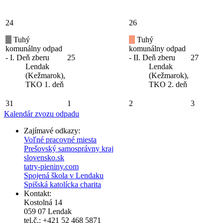
24
26
Tuhý
Tuhý
komunálny odpad
komunálny odpad
- I. Deň zberu
25
- II. Deň zberu
27
Lendak
Lendak
(Kežmarok),
(Kežmarok),
TKO 1. deň
TKO 2. deň
31
1
2
3
Kalendár zvozu odpadu
Zajímavé odkazy:
Voľné pracovné miesta
Prešovský samosprávny kraj
slovensko.sk
tatry-pieniny.com
Spojená škola v Lendaku
Spišská katolícka charita
Kontakt:
Kostolná 14
059 07 Lendak
tel.č.: +421 52 468 5871