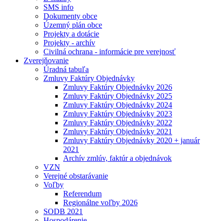
SMS info
Dokumenty obce
Územný plán obce
Projekty a dotácie
Projekty - archív
Civilná ochrana - informácie pre verejnosť
Zverejňovanie
Úradná tabuľa
Zmluvy Faktúry Objednávky
Zmluvy Faktúry Objednávky 2026
Zmluvy Faktúry Objednávky 2025
Zmluvy Faktúry Objednávky 2024
Zmluvy Faktúry Objednávky 2023
Zmluvy Faktúry Objednávky 2022
Zmluvy Faktúry Objednávky 2021
Zmluvy Faktúry Objednávky 2020 + január
2021
Archív zmlúv, faktúr a objednávok
VZN
Verejné obstarávanie
Voľby
Referendum
Regionálne voľby 2026
SODB 2021
Hospodárenie